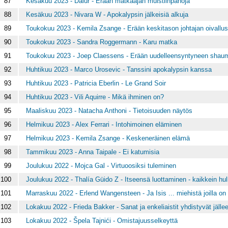
87
Kesäkuu 2023 - Dalur - Erään matkaajan muistiinpanoja
88
Kesäkuu 2023 - Nivara W - Apokalypsin jälkeisiä alkuja
89
Toukokuu 2023 - Kemila Zsange - Erään keskitason johtajan oivallus
90
Toukokuu 2023 - Sandra Roggermann - Karu matka
91
Toukokuu 2023 - Joep Claessens - Erään uudelleensyntyneen shau
92
Huhtikuu 2023 - Marco Urosevic - Tanssini apokalypsin kanssa
93
Huhtikuu 2023 - Patricia Eberlin - Le Grand Soir
94
Huhtikuu 2023 - Vili Aquirre - Mikä ihminen on?
95
Maaliskuu 2023 - Natacha Anthoni - Tietoisuuden näytös
96
Helmikuu 2023 - Alex Ferrari - Intohimoinen eläminen
97
Helmikuu 2023 - Kemila Zsange - Keskeneräinen elämä
98
Tammikuu 2023 - Anna Taipale - Ei katumisia
99
Joulukuu 2022 - Mojca Gal - Virtuoosiksi tuleminen
100
Joulukuu 2022 - Thalía Güido Z - Itseensä luottaminen - kaikkein hull
101
Marraskuu 2022 - Erlend Wangensteen - Ja Isis ... miehistä joilla on 
102
Lokakuu 2022 - Frieda Bakker - Sanat ja enkeliaistit yhdistyvät jälle
103
Lokakuu 2022 - Špela Tajnići - Omistajuusselkeyttä