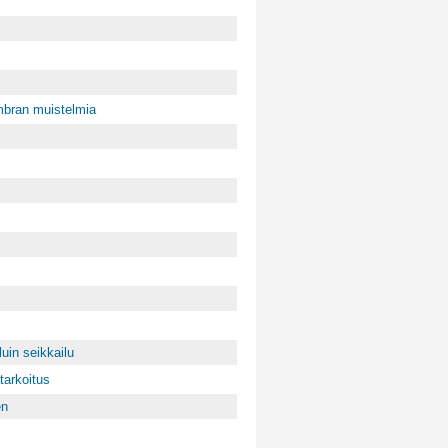
mbran muistelmia
uin seikkailu
tarkoitus
en