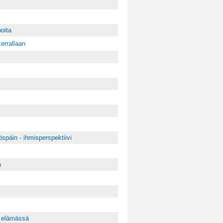
oita
errallaan
späin - ihmisperspektiivi
n
ä elämässä