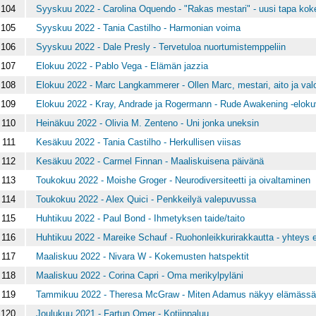
104
Syyskuu 2022 - Carolina Oquendo - "Rakas mestari" - uusi tapa ko
105
Syyskuu 2022 - Tania Castilho - Harmonian voima
106
Syyskuu 2022 - Dale Presly - Tervetuloa nuortumistemppeliin
107
Elokuu 2022 - Pablo Vega - Elämän jazzia
108
Elokuu 2022 - Marc Langkammerer - Ollen Marc, mestari, aito ja val
109
Elokuu 2022 - Kray, Andrade ja Rogermann - Rude Awakening -elok
110
Heinäkuu 2022 - Olivia M. Zenteno - Uni jonka uneksin
111
Kesäkuu 2022 - Tania Castilho - Herkullisen viisas
112
Kesäkuu 2022 - Carmel Finnan - Maaliskuisena päivänä
113
Toukokuu 2022 - Moishe Groger - Neurodiversiteetti ja oivaltaminen
114
Toukokuu 2022 - Alex Quici - Penkkeilyä valepuvussa
115
Huhtikuu 2022 - Paul Bond - Ihmetyksen taide/taito
116
Huhtikuu 2022 - Mareike Schauf - Ruohonleikkurirakkautta - yhteys 
117
Maaliskuu 2022 - Nivara W - Kokemusten hatspektit
118
Maaliskuu 2022 - Corina Capri - Oma merikylpyläni
119
Tammikuu 2022 - Theresa McGraw - Miten Adamus näkyy elämässä
120
Joulukuu 2021 - Fartun Omer - Kotiinpaluu