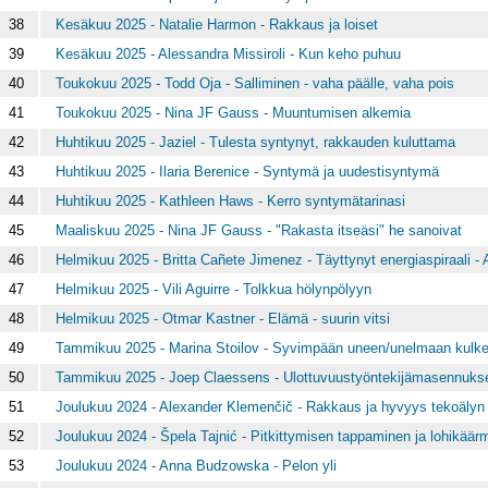
38
Kesäkuu 2025 - Natalie Harmon - Rakkaus ja loiset
39
Kesäkuu 2025 - Alessandra Missiroli - Kun keho puhuu
40
Toukokuu 2025 - Todd Oja - Salliminen - vaha päälle, vaha pois
41
Toukokuu 2025 - Nina JF Gauss - Muuntumisen alkemia
42
Huhtikuu 2025 - Jaziel - Tulesta syntynyt, rakkauden kuluttama
43
Huhtikuu 2025 - Ilaria Berenice - Syntymä ja uudestisyntymä
44
Huhtikuu 2025 - Kathleen Haws - Kerro syntymätarinasi
45
Maaliskuu 2025 - Nina JF Gauss - "Rakasta itseäsi" he sanoivat
46
Helmikuu 2025 - Britta Cañete Jimenez - Täyttynyt energiaspiraali - 
47
Helmikuu 2025 - Vili Aguirre - Tolkkua hölynpölyyn
48
Helmikuu 2025 - Otmar Kastner - Elämä - suurin vitsi
49
Tammikuu 2025 - Marina Stoilov - Syvimpään uneen/unelmaan kulk
50
Tammikuu 2025 - Joep Claessens - Ulottuvuustyöntekijämasennuks
51
Joulukuu 2024 - Alexander Klemenčič - Rakkaus ja hyvyys tekoäly
52
Joulukuu 2024 - Špela Tajnić - Pitkittymisen tappaminen ja lohikä
53
Joulukuu 2024 - Anna Budzowska - Pelon yli