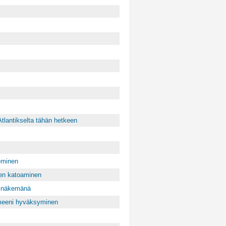
Atlantikselta tähän hetkeen
eminen
en katoaminen
n näkemänä
ärmeeni hyväksyminen