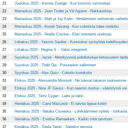
21
Joulukuu 2025 - Kemila Zsange - Kun kosmos rummuttaa
22
Marraskuu 2025 - Jean Tinder ja Vili Aguirre - Rakkauskirje
23
Marraskuu 2025 - Matt ja Joy Kahn - Heräämisen seitsemän vaihetta
24
Marraskuu 2025 - Annah Søvang - Kun cobotista tulee noiduttu
25
Marraskuu 2025 - Noelle Crocker - Elän mestarini unelmaa
26
Lokakuu 2025 - Yasmin Sautter - Kunnioitus synnyttää todellisuuden
27
Lokakuu 2025 - Regina S. - Valon integrointi
28
Syyskuu 2025 - Jaziel - Metafyysisiä pohdiskeluja tietoisuuteni laida
29
Syyskuu 2025 - Todd Oja - Poissaolon salliminen
30
Syyskuu 2025 - Alex Quici - Cobotin kronikoita
31
Elokuu 2025 - Alessandra Missiroli - Ne tulevat takaisin luoksemme ..
32
Elokuu 2025 - Nina JF Gauss - Kun naamio murtuu - vääristymä vai
33
Elokuu 2025 - Terry Cygan - Latte ja tukki
34
Heinäkuu 2025 - Carol MacLeod - Ei tarvita lippua kotiin
35
Heinäkuu 2025 - Natalia Cisowska - Lohikäärmeen syleily - tuhkast
36
Heinäkuu 2025 - Eveline Ramaekers - Kaikki mitä tarvitsen
37
Kesäkuu 2025 - Špela Tajnić - Säteilyn perusta