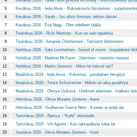
4
Kesäkuu 2026 - Tania Hess ja Anna McKinley - Kommunikointi turvara
5
Kesäkuu 2026 - Ieda Alves - Rukouksesta läsnäoloon - suojelusenkel
6
Kesäkuu 2026 - Sarah - Jos olisin ihminen, tekisin tämän ...
7
Kesäkuu 2026 - Éva Nagy - Olen edelleen täällä
8
Toukokuu 2026 - Ricki Martinez - Kun se vain tapahtuu
9
Toukokuu 2026 - Amanda Christensen - Tarinasta lähteminen
10
Huhtikuu 2026 - Satu Luostarinen - Sound of music - luojaääneni lii
11
Huhtikuu 2026 - Marlene McGann - Jääminen - mieletön mestari
12
Huhtikuu 2026 - Marko Urosevic - Miksi he tulevat nyt?
13
Maaliskuu 2026 - Ieda Alves - Kokemus - jumalainen hengitys
14
Maaliskuu 2026 - Tonya Schumacher - Milloin on aika pysähtyä
15
Maaliskuu 2026 - Olesya Uzikova - Unelman eläminen - matkani tiet
16
Helmikuu 2026 - Olivia Morales Zenteno - Aarre
17
Helmikuu 2026 - Guilherme Guerra Neto - Kunnes ei enää ole
18
Tammikuu 2026 - Ramya - "Kyllä" olemiselle
19
Tammikuu 2026 - Vili Aguirre - Kun rakkaudesta tulee tie
20
Joulukuu 2025 - Olivia Morales Zenteno - Vuori