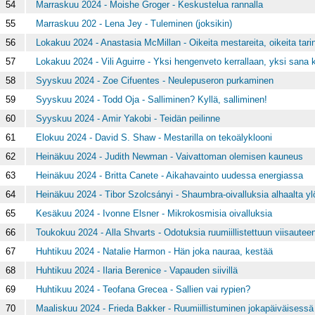
54
Marraskuu 2024 - Moishe Groger - Keskustelua rannalla
55
Marraskuu 202 - Lena Jey - Tuleminen (joksikin)
56
Lokakuu 2024 - Anastasia McMillan - Oikeita mestareita, oikeita tarin
57
Lokakuu 2024 - Vili Aguirre - Yksi hengenveto kerrallaan, yksi sana k
58
Syyskuu 2024 - Zoe Cifuentes - Neulepuseron purkaminen
59
Syyskuu 2024 - Todd Oja - Salliminen? Kyllä, salliminen!
60
Syyskuu 2024 - Amir Yakobi - Teidän peilinne
61
Elokuu 2024 - David S. Shaw - Mestarilla on tekoälyklooni
62
Heinäkuu 2024 - Judith Newman - Vaivattoman olemisen kauneus
63
Heinäkuu 2024 - Britta Canete - Aikahavainto uudessa energiassa
64
Heinäkuu 2024 - Tibor Szolcsányi - Shaumbra-oivalluksia alhaalta ylö
65
Kesäkuu 2024 - Ivonne Elsner - Mikrokosmisia oivalluksia
66
Toukokuu 2024 - Alla Shvarts - Odotuksia ruumiillistettuun viisautee
67
Huhtikuu 2024 - Natalie Harmon - Hän joka nauraa, kestää
68
Huhtikuu 2024 - Ilaria Berenice - Vapauden siivillä
69
Huhtikuu 2024 - Teofana Grecea - Sallien vai rypien?
70
Maaliskuu 2024 - Frieda Bakker - Ruumiillistuminen jokapäiväisess