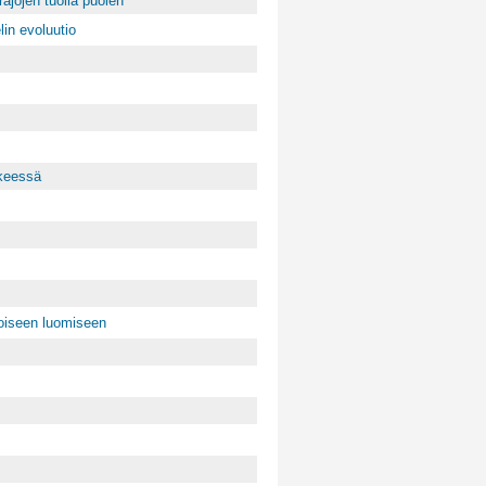
jojen tuolla puolen
in evoluutio
kkeessä
oiseen luomiseen