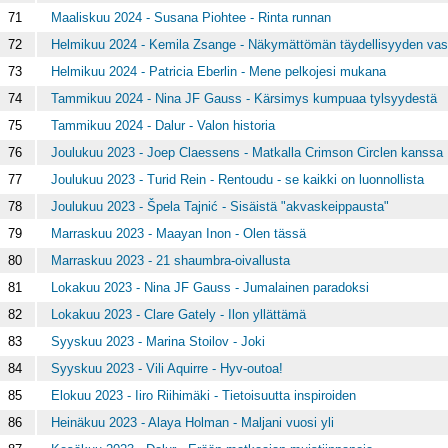
71
Maaliskuu 2024 - Susana Piohtee - Rinta runnan
72
Helmikuu 2024 - Kemila Zsange - Näkymättömän täydellisyyden vas
73
Helmikuu 2024 - Patricia Eberlin - Mene pelkojesi mukana
74
Tammikuu 2024 - Nina JF Gauss - Kärsimys kumpuaa tylsyydestä
75
Tammikuu 2024 - Dalur - Valon historia
76
Joulukuu 2023 - Joep Claessens - Matkalla Crimson Circlen kanssa
77
Joulukuu 2023 - Turid Rein - Rentoudu - se kaikki on luonnollista
78
Joulukuu 2023 - Špela Tajnić - Sisäistä "akvaskeippausta"
79
Marraskuu 2023 - Maayan Inon - Olen tässä
80
Marraskuu 2023 - 21 shaumbra-oivallusta
81
Lokakuu 2023 - Nina JF Gauss - Jumalainen paradoksi
82
Lokakuu 2023 - Clare Gately - Ilon yllättämä
83
Syyskuu 2023 - Marina Stoilov - Joki
84
Syyskuu 2023 - Vili Aquirre - Hyv-outoa!
85
Elokuu 2023 - Iiro Riihimäki - Tietoisuutta inspiroiden
86
Heinäkuu 2023 - Alaya Holman - Maljani vuosi yli