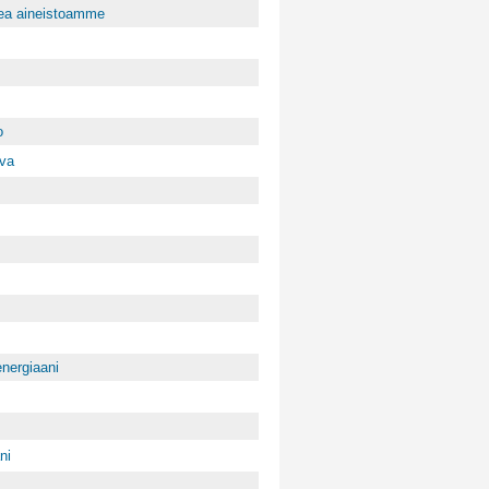
kea aineistoamme
o
uva
energiaani
ni