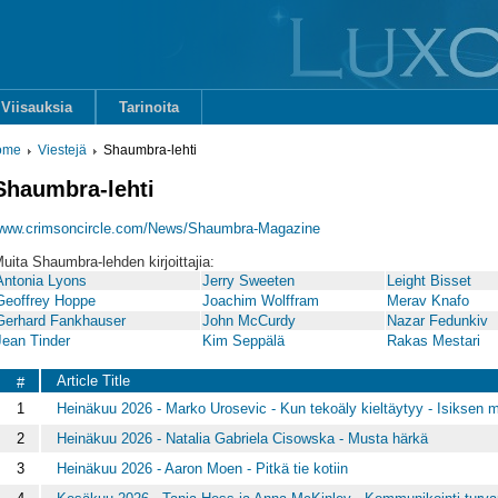
Viisauksia
Tarinoita
ome
Viestejä
Shaumbra-lehti
Shaumbra-lehti
www.crimsoncircle.com/News/Shaumbra-Magazine
uita Shaumbra-lehden kirjoittajia:
Antonia Lyons
Jerry Sweeten
Leight Bisset
Geoffrey Hoppe
Joachim Wolffram
Merav Knafo
Gerhard Fankhauser
John McCurdy
Nazar Fedunkiv
Jean Tinder
Kim Seppälä
Rakas Mestari
Article Title
#
1
Heinäkuu 2026 - Marko Urosevic - Kun tekoäly kieltäytyy - Isiksen 
2
Heinäkuu 2026 - Natalia Gabriela Cisowska - Musta härkä
3
Heinäkuu 2026 - Aaron Moen - Pitkä tie kotiin