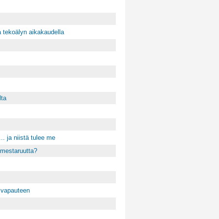
 tekoälyn aikakaudella
lta
. ja niistä tulee me
 mestaruutta?
a vapauteen