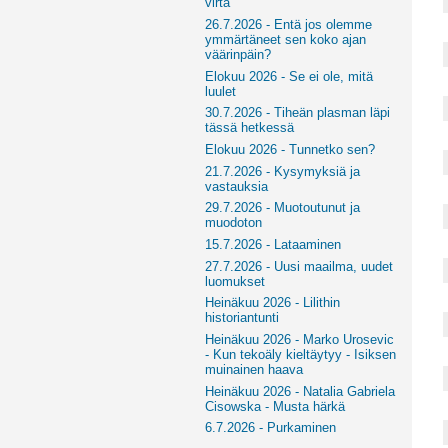
virta
26.7.2026 - Entä jos olemme
ymmärtäneet sen koko ajan
väärinpäin?
Elokuu 2026 - Se ei ole, mitä
luulet
30.7.2026 - Tiheän plasman läpi
tässä hetkessä
Elokuu 2026 - Tunnetko sen?
21.7.2026 - Kysymyksiä ja
vastauksia
29.7.2026 - Muotoutunut ja
muodoton
15.7.2026 - Lataaminen
27.7.2026 - Uusi maailma, uudet
luomukset
Heinäkuu 2026 - Lilithin
historiantunti
Heinäkuu 2026 - Marko Urosevic
- Kun tekoäly kieltäytyy - Isiksen
muinainen haava
Heinäkuu 2026 - Natalia Gabriela
Cisowska - Musta härkä
6.7.2026 - Purkaminen