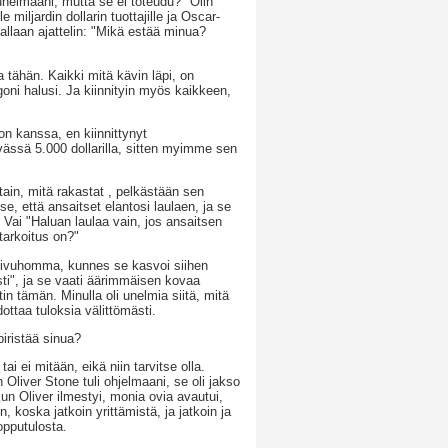
unelmaani, mutta se ei toteudu?" Olin
iljardin dollarin tuottajille ja Oscar-
avallaan ajattelin: "Mikä estää minua?
 tähän. Kaikki mitä kävin läpi, on
goni halusi. Ja kiinnityin myös kaikkeen,
kon kanssa, en kiinnittynyt
ssä 5.000 dollarilla, sitten myimme sen
in, mitä rakastat , pelkästään sen
e, että ansaitset elantosi laulaen, ja se
Vai "Haluan laulaa vain, jos ansaitsen
tarkoitus on?"
 sivuhomma, kunnes se kasvoi siihen
sti", ja se vaati äärimmäisen kovaa
in tämän. Minulla oli unelmia siitä, mitä
dottaa tuloksia välittömästi.
iristää sinua?
i ei mitään, eikä niin tarvitse olla.
 Oliver Stone tuli ohjelmaani, se oli jakso
Kun Oliver ilmestyi, monia ovia avautui,
 koska jatkoin yrittämistä, ja jatkoin ja
lopputulosta.