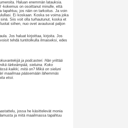
 numeroita. Haluan enemmän latauksia.
l
-kokemus on osoittanut minulle, että
ta tapahtuu, jos näin on tarkoitus. Ja voin
aulullasi. Ei koskaan. Koska se voima joka
inä. Siis voit olla turhautunut, koska et
s luotat siihen, nuo ovet avautuvat paljon
ula. Jos haluat kirjoittaa, kirjoita. Jos
voisit tehdä tuntitolkulla ilmaiseksi, edes
elokuvantekijä ja podcasteri. Hän yrittää
 mikä tärkeämpää, sieluina. Koko
ssä kaikki, mitä on? Mikä on sieluni
ympäri maailmaa pääsemään lähemmäs
a etsii.
stattelu, jossa he käsittelevät monia
 Adamusta ja mitä maailmassa tapahtuu