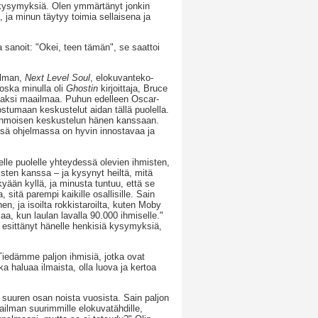
 kysymyksiä. Olen ymmärtänyt jonkin
 ja minun täytyy toimia sellaisena ja
ja sanoit: "Okei, teen tämän", se saattoi
jelman,
Next Level Soul
, elokuvanteko-
koska minulla oli
Ghostin
kirjoittaja, Bruce
ä kaksi maailmaa. Puhun edelleen Oscar-
ostumaan keskustelut aidan tällä puolella.
etinmoisen keskustelun hänen kanssaan.
sä ohjelmassa on hyvin innostavaa ja
lle puolelle yhteydessä olevien ihmisten,
sten kanssa – ja kysynyt heiltä, mitä
yään kyllä, ja minusta tuntuu, että se
sitä parempi kaikille osallisille. Sain
n, ja isoilta rokkistaroilta, kuten Moby
aa, kun laulan lavalla 90.000 ihmiselle."
 esittänyt hänelle henkisiä kysymyksiä,
Tiedämme paljon ihmisiä, jotka ovat
ka haluaa ilmaista, olla luova ja kertoa
n suuren osan noista vuosista. Sain paljon
ilman suurimmille elokuvatähdille,