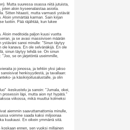
en). Mutta suuressa osassa niitä jutuista,
e, joten aloin kyseenalaistaa asioita.
la. Sitten hitaasti, mutta varmasti ystävät
ion. Aloin ymmärtää karman. Sain kirjan
se luotiin. Pää räjähtää, kun lukee
a. Aloin meditoida paljon kuusi vuotta
mäkerran, ja se avasi massiivisen määrän
en ystäväni sanoi minulle: "Sinun täytyy
En ole kanava. En ole selvänäkijä. En ole
lä, sinun täytyy tehdä se. On sinun
i: "Joo, se on järjetöntä useimmille,
ieraita jo jonossa, ja tehtiin yksi jakso
 sanoisivat henkisyydestä, ja tavallaan:
teko- ja käsikirjoitusalustalle, ja olin
luo" -keskustelu ja sanoin: "Jumala, okei,
 prosessin läpi, mutta aion nyt hypätä."
jaksoa viikossa, mikä muuttui kolmeksi
 olivat aiemmin saavuttamattomia minulle,
 kuussa voimme saada kaksi miljoonaa
oka kuukausi. En oikein ymmärrä sitä.
n koskaan ennen, sen vuoksi millainen