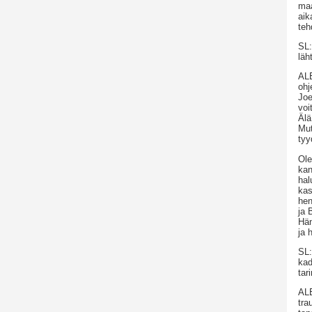
maa
aik
teh
SL:
läh
ALE
ohj
Joe
voi
Älä
Mut
tyy
Ole
kan
hal
kas
hen
ja 
Hän
ja 
SL:
kad
tar
ALE
tra