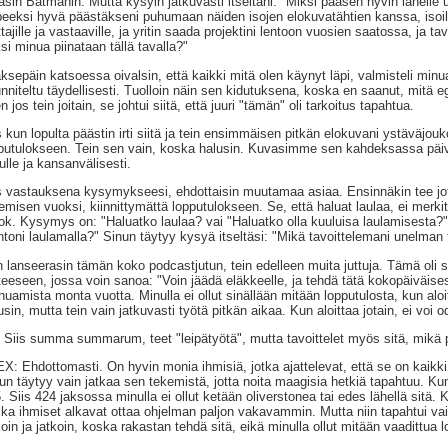
asin Batmanin. Mutta kysyin jatkuvasti itseltäni: "Miksi pääsen hyvin lähelle 
peeksi hyvä päästäkseni puhumaan näiden isojen elokuvatähtien kanssa, isoille m
ttajille ja vastaaville, ja yritin saada projektini lentoon vuosien saatossa, ja t
si minua piinataan tällä tavalla?"
ksepäin katsoessa oivalsin, että kaikki mitä olen käynyt läpi, valmisteli minua
nniteltu täydellisesti. Tuolloin näin sen kidutuksena, koska en saanut, mitä e
en jos tein joitain, se johtui siitä, että juuri "tämän" oli tarkoitus tapahtua.
s kun lopulta päästin irti siitä ja tein ensimmäisen pitkän elokuvani ystäväjou
putulokseen. Tein sen vain, koska halusin. Kuvasimme sen kahdeksassa päivä
ulle ja kansanvälisesti.
s vastauksena kysymykseesi, ehdottaisin muutamaa asiaa. Ensinnäkin tee jota
emisen vuoksi, kiinnittymättä lopputulokseen. Se, että haluat laulaa, ei merkits
ok. Kysymys on: "Haluatko laulaa? vai "Haluatko olla kuuluisa laulamisesta?" 
ntoni laulamalla?" Sinun täytyy kysyä itseltäsi: "Mikä tavoittelemani unelman 
 lanseerasin tämän koko podcastjutun, tein edelleen muita juttuja. Tämä oli
teeseen, jossa voin sanoa: "Voin jäädä eläkkeelle, ja tehdä tätä kokopäiväise
huamista monta vuotta. Minulla ei ollut sinällään mitään lopputulosta, kun aloit
usin, mutta tein vain jatkuvasti työtä pitkän aikaa. Kun aloittaa jotain, ei voi o
 Siis summa summarum, teet "leipätyötä", mutta tavoittelet myös sitä, mikä p
X: Ehdottomasti. On hyvin monia ihmisiä, jotka ajattelevat, että se on kaikki ta
un täytyy vain jatkaa sen tekemistä, jotta noita maagisia hetkiä tapahtuu. Kun
. Siis 424 jaksossa minulla ei ollut ketään oliverstonea tai edes lähellä sitä. 
ka ihmiset alkavat ottaa ohjelman paljon vakavammin. Mutta niin tapahtui vain,
koin ja jatkoin, koska rakastan tehdä sitä, eikä minulla ollut mitään vaadittua 