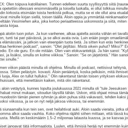
X: Olen toipuva katolilainen. Tunnen edelleen suurta syyllisyyttä siitä (naura
ta opetettiin ollessani ensimmäisellä ja toisella luokalla, ei ollut tolkkua minull
din kirkosta etsimään toista henkistä polkua, mutta se ei ole ollut aina etualal
oivat minulle kirjan siellä, toisen täällä. Aloin oppia ja ymmärtää reinkarnaat
eltään
Vesimiehen aika
, joka kertoo periaatteessa uskonnosta ja siitä, miten 
laista kirjaa.
npä aloitin tuon polun. Ja kun vanhenee, alkaa ajatella asioita vähän eri tavall
ten, tunti tai pari päivässä, ja se alkoi avata ovia. Luin erään joogin omaelä
a elämässäni, ja jatkoin vain eteenpäin tuota tietä. Ja sitten kun eräs henkin
ittaa henkinen podcast", sanoin: "Olet järjiltäsi. Mistä oikein puhut? Miksi?" 
dio. En ole guru. En ole mitään. Olen vain elokuvantekijä. Ja hän sanoi: "Kyl
asi, ja lisäksi, sinulla on kolme viikkoa." Sanoin: "Se on järjetöntä." Hän sano
tei sinulle."
men viikon päästä minulla oli ohjelma. Minulla oli podcast, nettisivut tehtynä, v
kossa. Sitten pelästyin. kovasti. Aloin perääntyä, koska pelkäsin, mitä ihmiset
i luoja, Alex on tullut hulluksi." Olin rakentanut tämän toisen yrityksen elokuvan
huissani, että menettäisin kaiken, mitä olin rakentanut.
s aloin vetäytyä, kunnes lopulta joulukuussa 2021 minulla oli "tule Jeesuksen 
 haluat minut mukaan, sitoudun täysillä tähän. Uskon, että ohjaat minua tämän
muodostin tämän pienen ryhmän ja aloin puhua siitä vakavasti, tehden kaksi 
soksi viikossa, ja se on nyt neljä jaksoa viikossa, tai enemmän.
lä siunaamalla kun tein sen, ovet heilahtivat auki. Aloin saada vieraita, jotka
homma alkoi saada vauhtia. Koko ohjelma räjähti siihen mittaan, että tässä
austa. Meillä on keskimäärin 1.5–2 miljoonaa latausta kuussa, ja se kasvaa j
iset janoavat tätä informaatiota. Luulen, että ihmisiä herää nyt enemmän kui