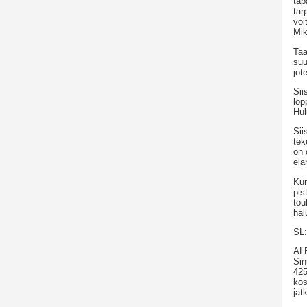
tap
tar
voi
Mik
Taa
suu
jot
Sii
lop
Hul
Sii
tek
on 
ela
Kun
pis
tou
hal
SL:
ALE
Sin
425
kos
jat