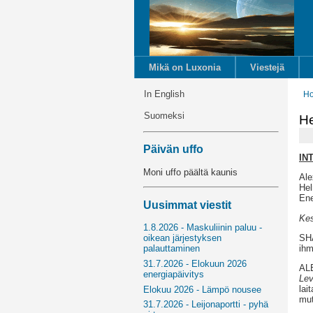
Mikä on Luxonia
Viestejä
In English
H
Suomeksi
He
Päivän uffo
IN
Moni uffo päältä kaunis
Ale
Hel
Ene
Uusimmat viestit
Kes
1.8.2026 - Maskuliinin paluu -
SHA
oikean järjestyksen
ihm
palauttaminen
31.7.2026 - Elokuun 2026
ALE
energiapäivitys
Lev
lai
Elokuu 2026 - Lämpö nousee
mut
31.7.2026 - Leijonaportti - pyhä