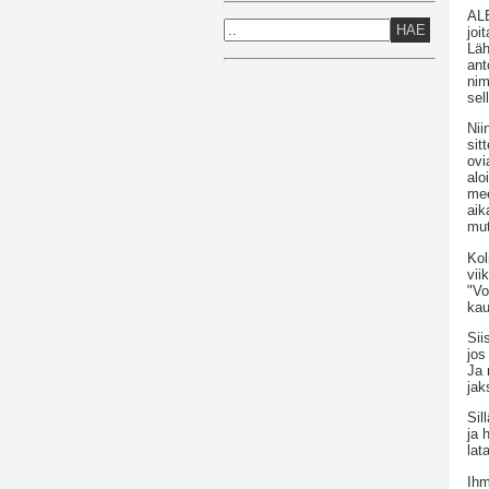
ALE
HAE
joi
Läh
ant
nim
sel
Nii
sit
ovi
alo
mee
aik
mut
Kol
vii
"Vo
kau
Sii
jos
Ja 
jak
Sil
ja 
lat
Ihm