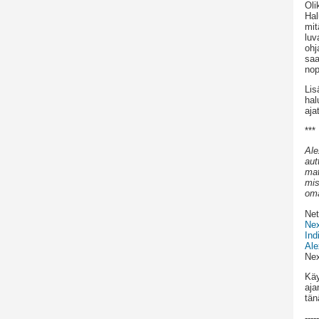
Oli
Hal
mit
luv
ohj
saa
no
Lis
hal
aja
***
Ale
aut
mat
mis
oma
Net
Nex
Ind
Ale
Ne
Kä
aja
tän
-----