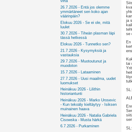
virta
Sii
kva
26.7.2026 - Entä jos olemme
yht
ymmärtäneet sen koko ajan
kan
väärinpäin?
ja 
Elokuu 2026 - Se ei ole, mitä
kai
luulet
teh
30.7.2026 - Tiheän plasman läpi
se 
tässä hetkessä
En 
Elokuu 2026 - Tunnetko sen?
ker
21.7.2026 - Kysymyksiä ja
ens
vastauksia
Kuk
29.7.2026 - Muotoutunut ja
tai
muodoton
Yri
15.7.2026 - Lataaminen
hei
löy
27.7.2026 - Uusi maailma, uudet
tut
luomukset
Heinäkuu 2026 - Lilithin
SL:
historiantunti
ALE
Heinäkuu 2026 - Marko Urosevic
- Kun tekoäly kieltäytyy - Isiksen
Enn
muinainen haava
Sen
sii
Heinäkuu 2026 - Natalia Gabriela
sen
Cisowska - Musta härkä
6.7.2026 - Purkaminen
SL: