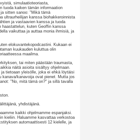
vyistä, simulaatioteoriasta,
itän tuoda kaiken tämän informaation
 ja sitten sanoo: "Mikä tämä
a ultraurheilijan kanssa biohakkeroinnista
tähtien ja vastaavien kanssa ja tuoda
kin haastattelun, kuten Geoffin kanssa
odella vaikuttaa ja auttaa monia ihmisiä, ja
 kuten elokuvantekopodcastini. Kukaan ei
uutaman kuukauden kuluttua olin
eriaatteessa maailma.
rkityksen, tai miten päästään traumasta,
aikkia näitä asioita sisältyy ohjelmaan.
ja tietoaan yleisölle, joka ei ehkä löytäisi
ku kanava/kanavoija ovat pienet. Mutta jos
sanot: "No, mitä tämä on?" ja sillä tavalla
ston.
ittäjänä, yhdistäjänä.
bbaamme kaikki ohjelmamme espanjaksi.
in kieliin. Haluamme kasvattaa verkostoa
tityksen automaattisesti 12 kielelle, ja