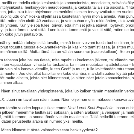
s meillä on todella aitoja keskusteluja kanavoinnista, meedioista, selvänäköky
nttifysiikasta, henkisyyden neurotieteestä ja kaikista tällaisista asioista. Yr
een, jotta joku tulee ohjelmaan esimerkiksi sienien terveysvaikutusten vuoksi
avointijuttu on?" koska ohjelmassa käsitellään hyvin monia aiheita. Voin puhu
siitä, miten hän aloitti 40-vuotiaana, ja voin puhua myös rokkitähtien, elokuva
kki yhteen. Kun yleisöä tulee, toivon, että ihmiset jotka etsivät, löytävät jon
ty, ja transformoituvat siitä. Luen kaikki kommentit ja viestit siitä, miten se t
on koko jutun päätavoite.
nähnyt mitään tehdyn sillä tavalla, minkä tiesin voivani tuoda tuohon tilaan,
tonut totuutta tuossa elokuvantekemis- ja käsikirjoittamistilassa, ja sitten m
immäinen siellä. Mutta tämä tila on vähän suurempi (naureskelleen). Se on p
a tahansa joka haluaa tietää, mitä tapahtuu kuoleman jälkeen, tai elämän me
 miten vapaudutaan vihasta tai tuskasta, tai miten muutetaan ajattelutapaa – k
tän vain olla kanava vieraille, kuten Geoff ja muut, tulla levittämään totuuttaan 
tä muuten. Jos olet ollut katolilainen koko elämäsi, mahdollisuutesi löytää jo
dät muita aiheita, joista olet kiinnostanut, ja sitten näet jotain kanavoinnista, 
kiminen alkaa.
 Näen sinut tavallaan yhdyspisteenä, joka luo kaiken tämän materiaalin verko
X: Juuri niin tavallaan näen itseni. Näen ohjelman enimmäkseen kanavana/väl
en tämän vuoden loppua julkaisemme
Next Level Soul Españolin
, jossa du
 jälkeen menemme luultavasti saksaan ja sitten arabiaan ja venäjään ja muih
tä, mitä teemme, ja saada tämän viestin maailmalle. Tällä hetkellä teemme teks
 datan perusteella arabia on numero yksi meillä.
 Miten kiinnostuit tästä vaihtoehtoisesta henkisyydestä?