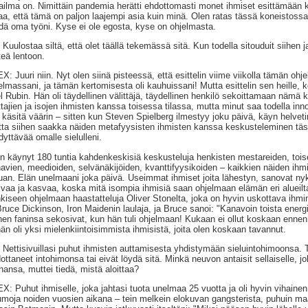
ilma on. Nimittäin pandemia herätti ehdottomasti monet ihmiset esittämään
aa, että tämä on paljon laajempi asia kuin minä. Olen ratas tässä koneistossa,
dä oma työni. Kyse ei ole egosta, kyse on ohjelmasta.
 Kuulostaa siltä, että olet täällä tekemässä sitä. Kun todella sitouduit siihen 
teä lentoon.
X: Juuri niin. Nyt olen siinä pisteessä, että esittelin viime viikolla tämän oh
elmassani, ja tämän kertomisesta oli kauhuissani! Mutta esittelin sen heille, 
l Rubin. Hän oli täydellinen välittäjä, täydellinen henkilö sekoittamaan näm
ttajien ja isojen ihmisten kanssa toisessa tilassa, mutta minut saa todella inn
 käsitä väärin – sitten kun Steven Spielberg ilmestyy joku päivä, käyn helv
ta siihen saakka näiden metafyysisten ihmisten kanssa keskusteleminen täs
dyttävää omalle sielulleni.
n käynyt 180 tuntia kahdenkeskisiä keskusteluja henkisten mestareiden, toise
avien, meedioiden, selvänäkijöiden, kvanttifyysikoiden – kaikkien näiden ihmi
uan. Elän unelmaani joka päivä. Useimmat ihmiset joita lähestyn, sanovat nyk
vaa ja kasvaa, koska mitä isompia ihmisiä saan ohjelmaan elämän eri alueilta, 
kiseen ohjelmaan haastatteluja Oliver Stonelta, joka on hyvin uskottava ihmine
Bruce Dickinson, Iron Maidenin laulaja, ja Bruce sanoi: "Kanavoin toista energi
en faninsa sekosivat, kun hän tuli ohjelmaan! Kukaan ei ollut koskaan ennen
hän oli yksi mielenkiintoisimmista ihmisistä, joita olen koskaan tavannut.
 Nettisivuillasi puhut ihmisten auttamisesta yhdistymään sieluintohimoonsa. 
ottaneet intohimonsa tai eivät löydä sitä. Minkä neuvon antaisit sellaiselle, jo
inansa, muttei tiedä, mistä aloittaa?
X: Puhut ihmiselle, joka jahtasi tuota unelmaa 25 vuotta ja oli hyvin vihaine
umoja noiden vuosien aikana – tein melkein elokuvan gangsterista, puhuin maa