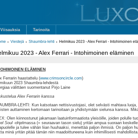
Viisauksia
Tarinoita
ome
Viestejä
Shaumbra-lehti
Helmikuu 2023 - Alex Ferrari - Intohimoinen e
lmikuu 2023 - Alex Ferrari - Intohimoinen eläminen
TOHIMOINEN ELÄMINEN
x Ferrarin haastattelu (
www.crimsoncircle.com
)
mikuun 2023 Shaumbra-lehdestä
rgiaa välittäen suomentanut Pirjo Laine
kustelua Alex Ferrarin kanssa
UMBRA-LEHTI: Kun katsotaan nettisivustojasi, olet selvästi mahtava luoja, j
isten auttaminen kertomaan tarinoitaan ja yhdistymään sielunsa kanssa. Mik
X: Olen kiinnostunut jakamaan laatuinformaatiota yleisöille, joiden polulle tuo 
el Soul
-ohjelmassa (= seuraavan tason sielu) yritän ampua suoraan keskelle
tapuolelle ja tulee vähän liian huuhaaksi, menettää paljon ihmisiä. On paljon 
ta minä yritän pitää tämän niin maadoittuneena kuin inhimillisesti mahdollista