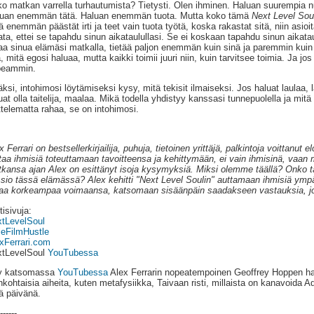
ko matkan varrella turhautumista? Tietysti. Olen ihminen. Haluan suurempia
uan enemmän tätä. Haluan enemmän tuota. Mutta koko tämä
Next Level Sou
ä enemmän päästät irti ja teet vain tuota työtä, koska rakastat sitä, niin asioi
ata, ettei se tapahdu sinun aikataulullasi. Se ei koskaan tapahdu sinun aikat
aa sinua elämäsi matkalla, tietää paljon enemmän kuin sinä ja paremmin kuin s
, mitä egosi haluaa, mutta kaikki toimii juuri niin, kuin tarvitsee toimia. Ja jo
peammin.
äksi, intohimosi löytämiseksi kysy, mitä tekisit ilmaiseksi. Jos haluat laulaa, la
uat olla taitelija, maalaa. Mikä todella yhdistyy kanssasi tunnepuolella ja mitä 
ttelematta rahaa, se on intohimosi.
x Ferrari on bestsellerkirjailija, puhuja, tietoinen yrittäjä, palkintoja voittanut 
taa ihmisiä toteuttamaan tavoitteensa ja kehittymään, ei vain ihmisinä, vaan
kansa ajan Alex on esittänyt isoja kysymyksiä. Miksi olemme täällä? Onko tä
sio tässä elämässä? Alex kehitti "Next Level Soulin" auttamaan ihmisiä 
a korkeampaa voimaansa, katsomaan sisäänpäin saadakseen vastauksia, joit
tisivuja:
tLevelSoul
ieFilmHustle
xFerrari.com
xtLevelSoul
YouTubessa
y katsomassa
YouTubessa
Alex Ferrarin nopeatempoinen Geoffrey Hoppen haa
nkohtaisia aiheita, kuten metafysiikka, Taivaan risti, millaista on kanavoida
ä päivänä.
------