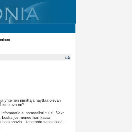
läminen
a yhteinen nimittäjä näyttää olevan
ä iso kuva on?
informaatio ei normaalisti tulisi.
Next
, koska jos menee liian kauas
huuhaakanavia – tahatonta sanaleikkiä! –
.