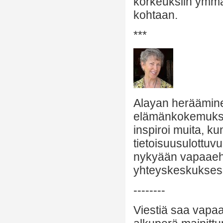
korkeuksiin ymmä
kohtaan.
***
Alayan heräämine
elämänkokemuksis
inspiroi muita, ku
tietoisuusulottuv
nykyään vapaaeht
yhteyskeskuksess
--------
Viestiä saa vapaa