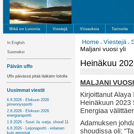
Mikä on Luxonia
Viestejä
Viisauksia
Tarinoita
Home
Viestejä
In English
Maljani vuosi yli
Suomeksi
Heinäkuu 2023
Päivän uffo
Uffo päivässä pitää lääkärin loitolla
MALJANI VUOSI
Uusimmat viestit
Kirjoittanut Alay
6.8.2026 - Elokuun 2026
Heinäkuun 2023 
pimennysportti
Energiaa välittäe
2.8.2026 - Elokuun 2026
energiaraportti
Adamuksen johda
1.8.2026 - Suuri Ja -sarja, shoud 11
6.8.2026 - Leijonaportti - erilainen
shoudissa oli: "Ta
kuin aiemmat