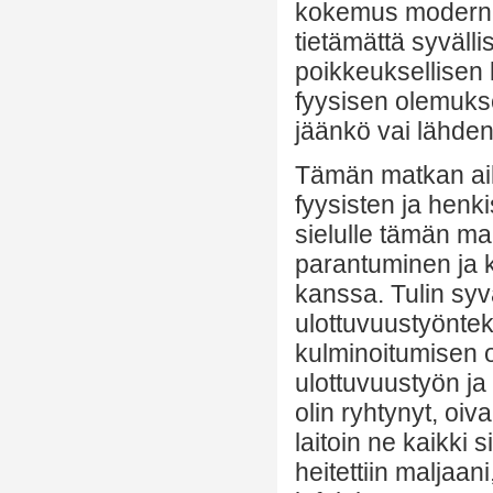
kokemus modernist
tietämättä syvälli
poikkeuksellisen 
fyysisen olemukse
jäänkö vai lähde
Tämän matkan ai
fyysisten ja henk
sielulle tämän ma
parantuminen ja 
kanssa. Tulin syv
ulottuvuustyöntek
kulminoitumisen o
ulottuvuustyön ja 
olin ryhtynyt, oiv
laitoin ne kaikki
heitettiin maljaan