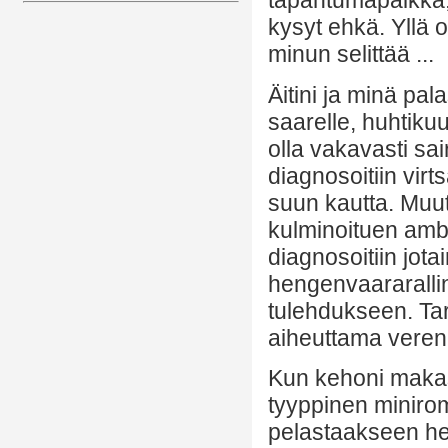
tapahtumapaikka; 
kysyt ehkä. Yllä 
minun selittää ...
Äitini ja minä pa
saarelle, huhtiku
olla vakavasti sai
diagnosoitiin virt
suun kautta. Muut
kulminoituen ambu
diagnosoitiin jot
hengenvaararallin
tulehdukseen. Tar
aiheuttama veren
Kun kehoni makasi
tyyppinen miniroma
pelastaakseen hen