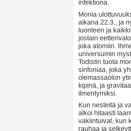
infektiona.
Monia ulottuvuuks
aikana 22.3., ja
luonteen ja kaikk
jostain eetterival
joka atomiin. Ihm
universumin myste
Todistin tuota mo
sinfoniaa, joka yh
olemassaolon ytim
kipinä, ja gravita
ilmentymiksi.
Kun nesteitä ja va
alkoi hitaasti laan
vakiintuivat, kun 
rauhaa ja selkeyt