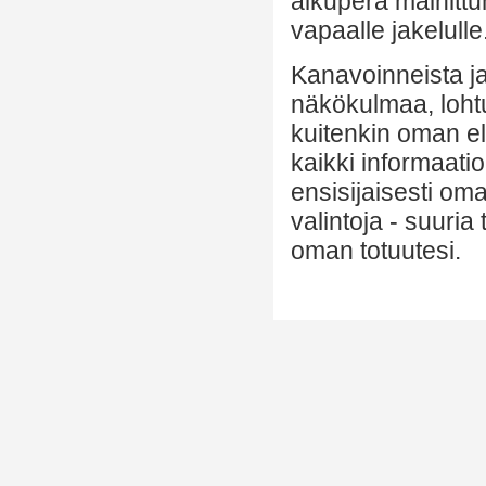
alkuperä mainittu
vapaalle jakelulle
Kanavoinneista ja 
näkökulmaa, lohtu
kuitenkin oman el
kaikki informaatio
ensisijaisesti om
valintoja - suuria
oman totuutesi.