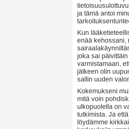
tietoisuusulottuvuu
ja tämä antoi mi
tarkoituksentunte
Kun lääketieteelli
enää kehossani, mi
sairaalakäynniltän
joka sai päivittäi
varmistamaan, ette
jälkeen olin uupun
sallin uuden valon
Kokemukseni muis
mitä voin pohdisk
ulkopuolella on v
tutkimista. Ja et
löydämme kirkkai