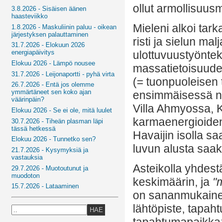
ollut armollisuu
3.8.2026 - Sisäisen äänen
haasteviikko
Mieleni alkoi tar
1.8.2026 - Maskuliinin paluu - oikean
järjestyksen palauttaminen
risti ja sielun mal
31.7.2026 - Elokuun 2026
ulottuvuustyönteki
energiapäivitys
Elokuu 2026 - Lämpö nousee
massatietoisuude
31.7.2026 - Leijonaportti - pyhä virta
(= tuonpuoleisen 
26.7.2026 - Entä jos olemme
ymmärtäneet sen koko ajan
ensimmäisessä n
väärinpäin?
Villa Ahmyossa, Ko
Elokuu 2026 - Se ei ole, mitä luulet
karmaenergioiden
30.7.2026 - Tiheän plasman läpi
tässä hetkessä
Havaijin isolla sa
Elokuu 2026 - Tunnetko sen?
luvun alusta saak
21.7.2026 - Kysymyksiä ja
vastauksia
Asteikolla yhdes
29.7.2026 - Muotoutunut ja
muodoton
keskimäärin, ja
"
15.7.2026 - Lataaminen
on sananmukainen
lähtöpiste, tapah
HAE