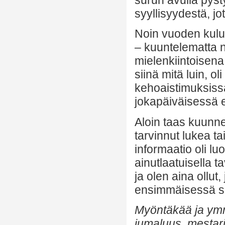
surun avulla pyst
syyllisyydestä, j
Noin vuoden kulu
– kuuntelematta n
mielenkiintoisena
siinä mitä luin, ol
kehoaistimuksissa
jokapäiväisessä 
Aloin taas kuunnel
tarvinnut lukea t
informaatio oli lu
ainutlaatuisella 
ja olen aina ollu
ensimmäisessä s
Myöntäkää ja ymmä
jumaluus, mestari 