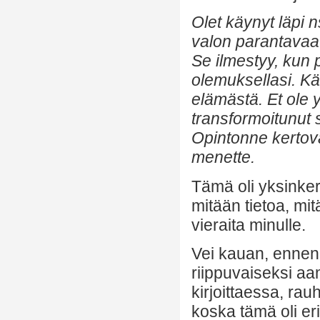
Olet käynyt läpi n
valon parantava
Se ilmestyy, kun 
olemuksellasi. Kä
elämästä. Et ole 
transformoitunut 
Opintonne kertovat 
menette.
Tämä oli yksinkert
mitään tietoa, mit
vieraita minulle.
Vei kauan, ennen 
riippuvaiseksi aam
kirjoittaessa, rau
koska tämä oli er