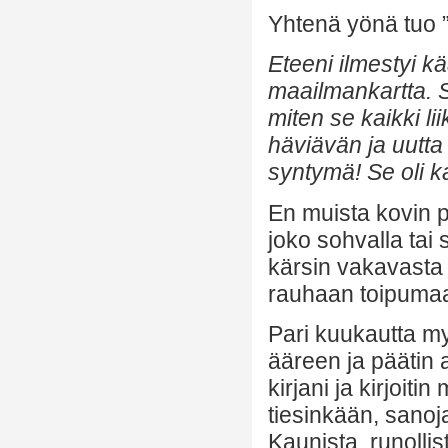
Yhtenä yönä tuo ”
Eteeni ilmestyi k
maailmankartta. Se
miten se kaikki l
häviävän ja uutta 
syntymä! Se oli k
En muista kovin pa
joko sohvalla tai 
kärsin vakavasta u
rauhaan toipuma
Pari kuukautta m
ääreen ja päätin 
kirjani ja kirjoiti
tiesinkään, sanoja
Kaunista, runollis