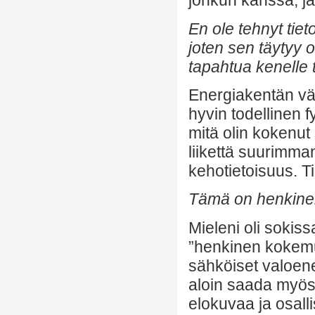
jonkun kanssa, ja
En ole tehnyt tie
joten sen täytyy ol
tapahtua kenelle 
Energiakentän vär
hyvin todellinen 
mitä olin kokenut 
liikettä suurimma
kehotietoisuus. Ti
Tämä on henkine
Mieleni oli sokiss
”henkinen kokemus
sähköiset valoene
aloin saada myös 
elokuvaa ja osall