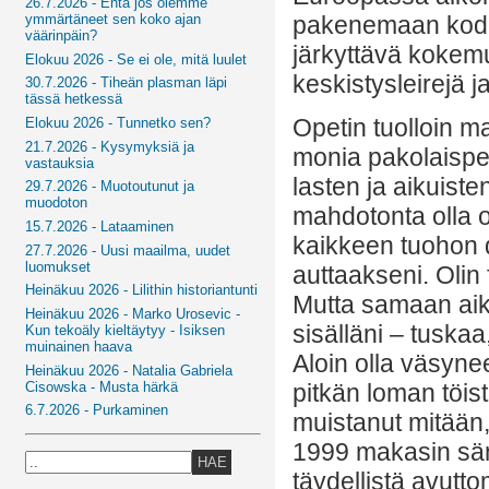
26.7.2026 - Entä jos olemme
pakenemaan kodei
ymmärtäneet sen koko ajan
väärinpäin?
järkyttävä kokemu
Elokuu 2026 - Se ei ole, mitä luulet
keskistysleirejä 
30.7.2026 - Tiheän plasman läpi
tässä hetkessä
Opetin tuolloin ma
Elokuu 2026 - Tunnetko sen?
21.7.2026 - Kysymyksiä ja
monia pakolaisper
vastauksia
lasten ja aikuiste
29.7.2026 - Muotoutunut ja
muodoton
mahdotonta olla os
15.7.2026 - Lataaminen
kaikkeen tuohon 
27.7.2026 - Uusi maailma, uudet
luomukset
auttaakseni. Olin
Heinäkuu 2026 - Lilithin historiantunti
Mutta samaan aik
Heinäkuu 2026 - Marko Urosevic -
sisälläni – tuskaa,
Kun tekoäly kieltäytyy - Isiksen
muinainen haava
Aloin olla väsyne
Heinäkuu 2026 - Natalia Gabriela
Cisowska - Musta härkä
pitkän loman töis
6.7.2026 - Purkaminen
muistanut mitään
1999 makasin sän
HAE
täydellistä avutto