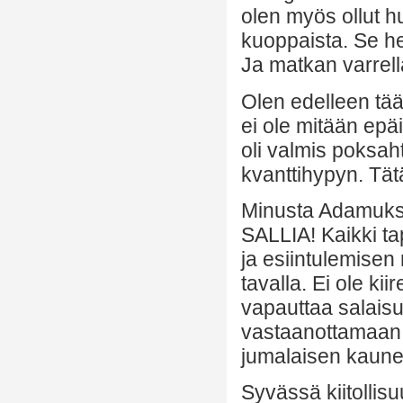
olen myös ollut hu
kuoppaista. Se 
Ja matkan varrella
Olen edelleen tääl
ei ole mitään epäi
oli valmis poksa
kvanttihypyn. Tätä
Minusta Adamuk
SALLIA! Kaikki t
ja esiintulemisen
tavalla. Ei ole kii
vapauttaa salaisu
vastaanottamaa
jumalaisen kaun
Syvässä kiitollis