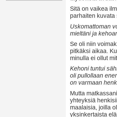
Sitä on vaikea il
parhaiten kuvata s
Uskomattoman voi
mieltäni ja kehoan
Se oli niin voimak
pitkäksi aikaa. Ku
minulla ei ollut m
Kehoni tuntui säh
oli pullollaan ene
on varmaan henki
Mutta matkassani j
yhteyksiä henkisii
maalaisia, joilla 
yksinkertaista el