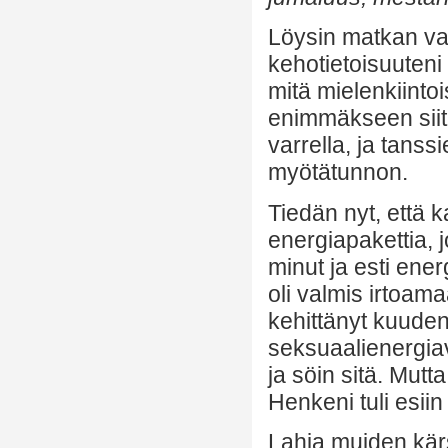
Löysin matkan var
kehotietoisuuten
mitä mielenkiinto
enimmäkseen siit
varrella, ja tans
myötätunnon.
Tiedän nyt, että 
energiapakettia, 
minut ja esti ener
oli valmis irtoam
kehittänyt kuuden
seksuaalienergia
ja söin sitä. Mutta
Henkeni tuli esiin
Lahja muiden kärs