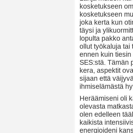
kosketukseen oma
kosketukseen mui
joka kerta kun oti
täysi ja ylikuormi
lopulta pakko anta
ollut työkaluja tai 
ennen kuin tiesin
SES:stä. Tämän pä
kera, aspektit ov
sijaan että väijy
ihmiselämästä hy
Heräämiseni oli k
olevasta matkasta
olen edelleen tääl
kaikista intensiiv
energioideni kans