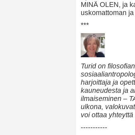
MINÄ OLEN, ja ka
uskomattoman ja 
***
Turid on filosofia
sosiaaliantropolo
harjoittaja ja op
kauneudesta ja ai
ilmaiseminen – T
ulkona, valokuvata
voi ottaa yhteyttä
-----------