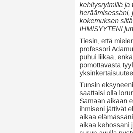
kehitysrytmillä ja
heräämisessäni, ja
kokemuksen siitä 
IHMISYYTENI jum
Tiesin, että mielen
professori Adamu
puhui liikaa, enk
pomottavasta tyyl
yksinkertaisuuteen
Tunsin eksyneeni 
saattaisi olla lor
Samaan aikaan el
ihmiseni jättivät 
aikaa elämässäni
aikaa kehossani j