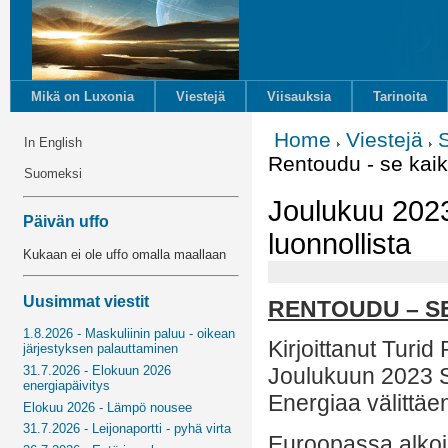
Mikä on Luxonia
Viestejä
Viisauksia
Tarinoita
Home
Viestejä
In English
Rentoudu - se kaikk
Suomeksi
Joulukuu 2023
Päivän uffo
luonnollista
Kukaan ei ole uffo omalla maallaan
Uusimmat viestit
RENTOUDU – S
1.8.2026 - Maskuliinin paluu - oikean
Kirjoittanut Turid 
järjestyksen palauttaminen
31.7.2026 - Elokuun 2026
Joulukuun 2023 
energiapäivitys
Energiaa välittäe
Elokuu 2026 - Lämpö nousee
31.7.2026 - Leijonaportti - pyhä virta
Euroopassa alkoi 