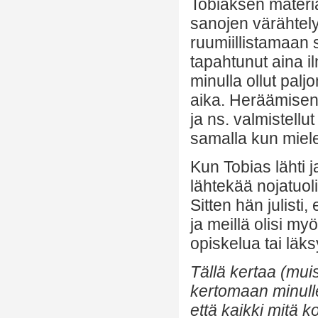
Tobiaksen materia
sanojen värähtel
ruumiillistamaan s
tapahtunut aina il
minulla ollut paljo
aika. Heräämiseni 
ja ns. valmistell
samalla kun miele
Kun Tobias lähti 
lähtekää nojatuoli
Sitten hän julisti,
ja meillä olisi myö
opiskelua tai läks
Tällä kertaa (mui
kertomaan minulle
että kaikki mitä k