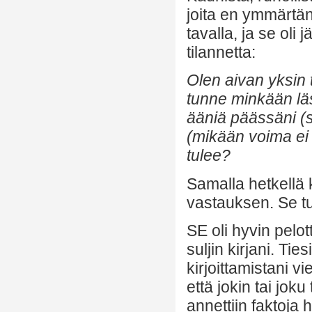
joita en ymmärtäny
tavalla, ja se oli
tilannetta:
Olen aivan yksin 
tunne minkään läs
ääniä päässäni (s
(mikään voima ei 
tulee?
Samalla hetkellä 
vastauksen. Se tu
SE oli hyvin pelot
suljin kirjani. Tie
kirjoittamistani vi
että jokin tai jok
annettiin faktoja