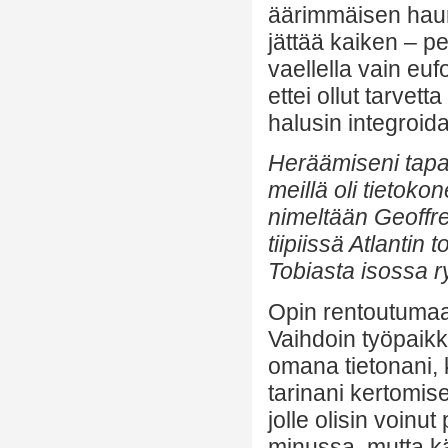
äärimmäisen haura
jättää kaiken – p
vaellella vain eu
ettei ollut tarvett
halusin integroi
Heräämiseni tapa
meillä oli tietoko
nimeltään Geoffr
tiipiissä Atlantin
Tobiasta isossa 
Opin rentoutumaa
Vaihdoin työpaikk
omana tietonani, ko
tarinani kertomise
jolle olisin voin
minussa, mutta kä