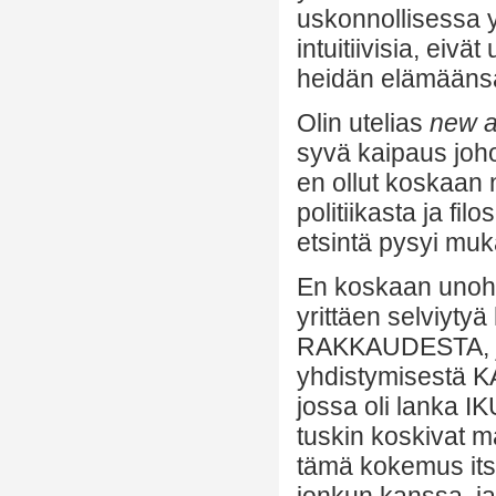
uskonnollisessa y
intuitiivisia, eiv
heidän elämääns
Olin utelias
new a
syvä kaipaus joh
en ollut koskaan
politiikasta ja fi
etsintä pysyi muk
En koskaan unohda
yrittäen selviyty
RAKKAUDESTA, ja
yhdistymisestä
jossa oli lanka 
tuskin koskivat maa
tämä kokemus itse