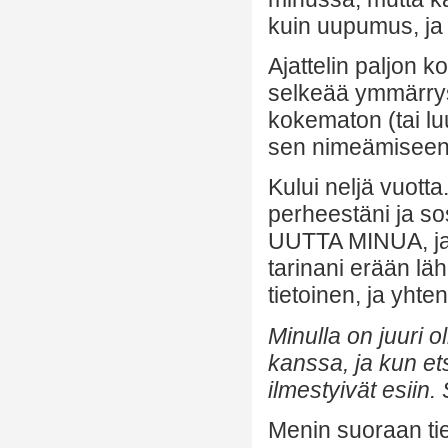
kuin uupumus, ja j
Ajattelin paljon k
selkeää ymmärrystä
kokematon (tai luu
sen nimeämiseen
Kului neljä vuotta
perheestäni ja so
UUTTA MINUA, ja t
tarinani erään lä
tietoinen, ja yhte
Minulla on juuri o
kanssa, ja kun ets
ilmestyivät esiin.
Menin suoraan tiet