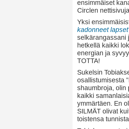
ensimmäiset kana
Circlen nettisivuj
Yksi ensimmäisist
kadonneet lapset
selkärangassani 
hetkellä kaikki lo
energian ja syvyy
TOTTA!
Sukelsin Tobiakse
osallistumisesta 
shaumbroja, olin 
kaikki samanlaisi
ymmärtäen. En ol
SILMÄT olivat kuit
toistensa tunnist