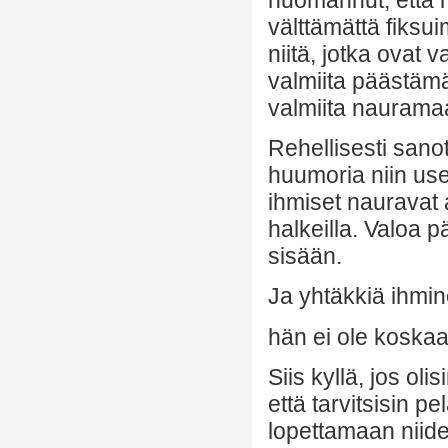
välttämättä fiksui
niitä, jotka ovat 
valmiita päästämää
valmiita nauramaan
Rehellisesti sano
huumoria niin usei
ihmiset nauravat a
halkeilla. Valoa 
sisään.
Ja yhtäkkiä ihmine
hän ei ole koskaa
Siis kyllä, jos oli
että tarvitsisin p
lopettamaan niiden