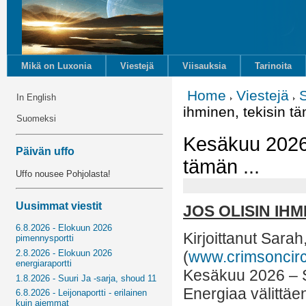
Mikä on Luxonia
Viestejä
Viisauksia
Tarinoita
Home
Viestejä
In English
ihminen, tekisin tä
Suomeksi
Kesäkuu 2026 -
Päivän uffo
tämän ...
Uffo nousee Pohjolasta!
Uusimmat viestit
JOS OLISIN IH
6.8.2026 - Elokuun 2026
Kirjoittanut Sara
pimennysportti
2.8.2026 - Elokuun 2026
(
www.crimsoncir
energiaraportti
Kesäkuu 2026 – 
1.8.2026 - Suuri Ja -sarja, shoud 11
Energiaa välittäe
6.8.2026 - Leijonaportti - erilainen
kuin aiemmat