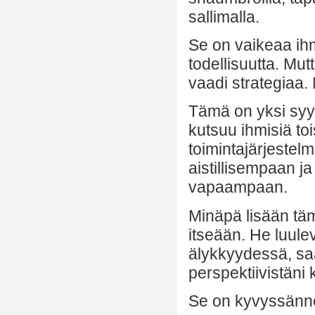
sallimalla.
Se on vaikeaa ihm
todellisuutta. Mut
vaadi strategiaa. 
Tämä on yksi syy,
kutsuu ihmisiä to
toimintajärjestelm
aistillisempaan j
vapaampaan.
Minäpä lisään täm
itseään. He luule
älykkyydessä, sa
perspektiivistäni
Se on kyvyssänne