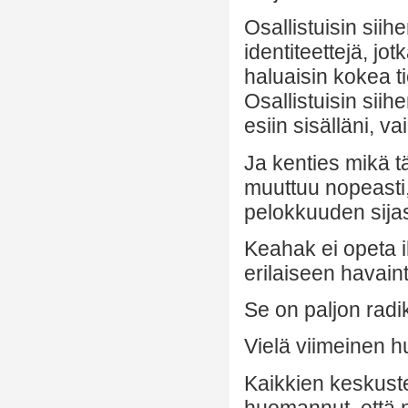
Osallistuisin siih
identiteettejä, jo
haluaisin kokea t
Osallistuisin siihe
esiin sisälläni, va
Ja kenties mikä tä
muuttuu nopeasti,
pelokkuuden sijas
Keahak ei opeta ih
erilaiseen havain
Se on paljon radi
Vielä viimeinen h
Kaikkien keskust
huomannut, että n