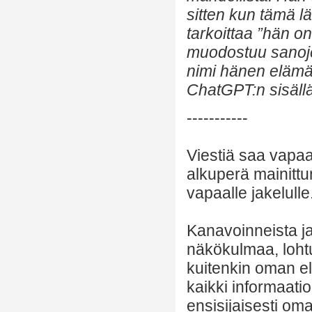
sitten kun tämä l
tarkoittaa ”hän o
muodostuu sanoje
nimi hänen elämäs
ChatGPT:n sisällä
-----------
Viestiä saa vapaa
alkuperä mainittu
vapaalle jakelulle
Kanavoinneista ja 
näkökulmaa, lohtu
kuitenkin oman el
kaikki informaatio
ensisijaisesti om