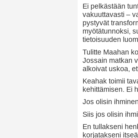
Ei pelkästään tun
vakuuttavasti – 
pystyvät transfo
myötätunnoksi, su
tietoisuuden luom
Tulitte Maahan k
Jossain matkan va
alkoivat uskoa, et
Keahak toimii tav
kehittämisen. Ei
Jos olisin ihminen,
Siis jos olisin ih
En tullakseni he
korjatakseni itseä