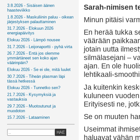
Sarah-nimisen t
3.8.2026 - Sisäisen äänen
haasteviikko
1.8.2026 - Maskuliinin paluu - oikean
Minun pitäisi var
järjestyksen palauttaminen
31.7.2026 - Elokuun 2026
En herää tukka se
energiapäivitys
väärään paikkaan,
Elokuu 2026 - Lämpö nousee
31.7.2026 - Leijonaportti - pyhä virta
jotain uutta ilmes
26.7.2026 - Entä jos olemme
silmälasejani – v
ymmärtäneet sen koko ajan
väärinpäin?
ajan. En ole huoli
Elokuu 2026 - Se ei ole, mitä luulet
lehtikaali-smoothi
30.7.2026 - Tiheän plasman läpi
tässä hetkessä
Ja kuitenkin kesk
Elokuu 2026 - Tunnetko sen?
kuluneen vuoden 
21.7.2026 - Kysymyksiä ja
vastauksia
Erityisesti ne, jo
29.7.2026 - Muotoutunut ja
muodoton
Se on muuten har
15.7.2026 - Lataaminen
Useimmat ihmiset
HAE
haluavat vähän m