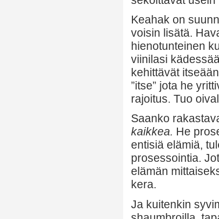
Keahak on suunni
voisin lisätä. Ha
hienotunteinen ku
viinilasi kädessää
kehittävät itseää
”itse” jota he yrit
rajoitus. Tuo oiva
Saanko rakastava
kaikkea.
He prose
entisiä elämiä, t
prosessointia. Jo
elämän mittaiseksi
kera.
Ja kuitenkin syvi
shaumbroilla, tap