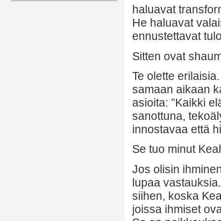
haluavat transfor
He haluavat valai
ennustettavat tulo
Sitten ovat shaum
Te olette erilais
samaan aikaan ka
asioita: ”Kaikki 
sanottuna, tekoäl
innostavaa että h
Se tuo minut Kea
Jos olisin ihminen
lupaa vastauksia. 
siihen, koska Kea
joissa ihmiset ov