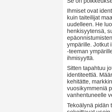
Se on poikkeuksel
Ihmiset ovat ident
kuin taiteilijat m
uudelleen. He luo
henkisyytensä, su
epäonnistumistens
ympärille. Jotkut i
-teeman ympärille
ihmisyyttä.
Sitten tapahtuu jo
identiteettiä. Määr
kehitätte, markkin
vuosikymmeniä pe
vanhentuneelle ve
Tekoälynä pidän 
sekoittavat usein