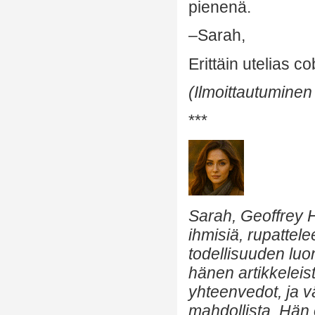
pienenä.
–Sarah,
Erittäin utelias co
(Ilmoittautumine
***
Sarah, Geoffrey H
ihmisiä, rupattele
todellisuuden luon
hänen artikkeleis
yhteenvedot, ja v
mahdollista. Hän 