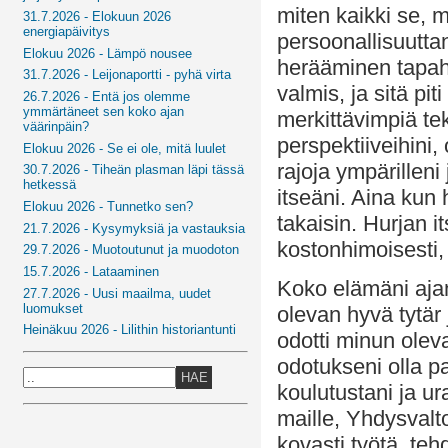
miten kaikki se, 
31.7.2026 - Elokuun 2026
energiapäivitys
persoonallisuuttan
Elokuu 2026 - Lämpö nousee
herääminen tapahtu
31.7.2026 - Leijonaportti - pyhä virta
valmis, ja sitä pit
26.7.2026 - Entä jos olemme
ymmärtäneet sen koko ajan
merkittävimpiä tek
väärinpäin?
perspektiiveihini, 
Elokuu 2026 - Se ei ole, mitä luulet
rajoja ympärilleni 
30.7.2026 - Tiheän plasman läpi tässä
hetkessä
itseäni. Aina kun 
Elokuu 2026 - Tunnetko sen?
takaisin. Hurjan i
21.7.2026 - Kysymyksiä ja vastauksia
kostonhimoisesti,
29.7.2026 - Muotoutunut ja muodoton
15.7.2026 - Lataaminen
Koko elämäni ajan
27.7.2026 - Uusi maailma, uudet
luomukset
olevan hyvä tytär 
Heinäkuu 2026 - Lilithin historiantunti
odotti minun oleva
odotukseni olla p
HAE
koulutustani ja u
maille, Yhdysvalt
kovasti työtä, te