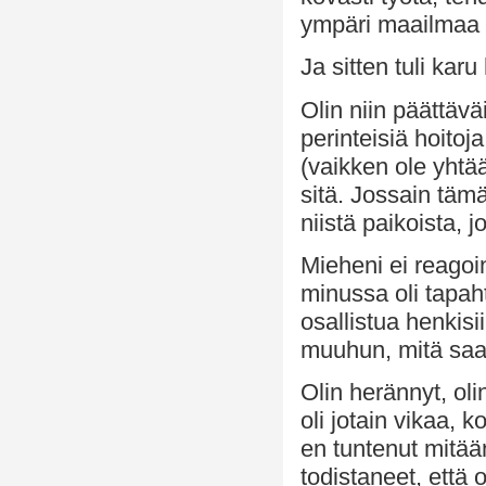
ympäri maailmaa 
Ja sitten tuli kar
Olin niin päättäv
perinteisiä hoito
(vaikken ole yhtää
sitä. Jossain täm
niistä paikoista, j
Mieheni ei reagoi
minussa oli tapaht
osallistua henkis
muuhun, mitä saat
Olin herännyt, ol
oli jotain vikaa, k
en tuntenut mitään
todistaneet, että