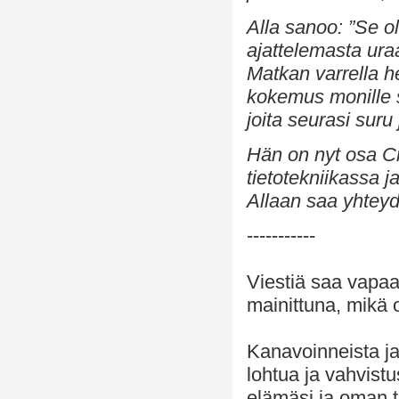
Alla sanoo: ”Se o
ajattelemasta ura
Matkan varrella he
kokemus monille sh
joita seurasi suru
Hän on nyt osa Cr
tietotekniikassa j
Allaan saa yhtey
-----------
Viestiä saa vapaa
mainittuna, mikä o
Kanavoinneista ja
lohtua ja vahvist
elämäsi ja oman to