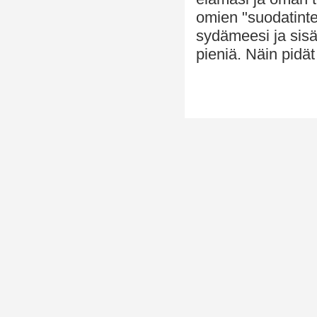
omien "suodatintes
sydämeesi ja sisäi
pieniä. Näin pidä