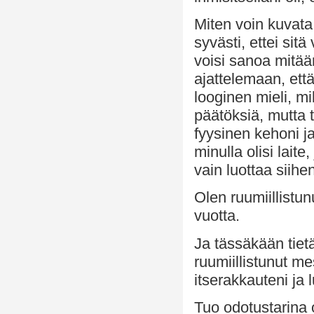
Miten voin kuvata
syvästi, ettei sit
voisi sanoa mitää
ajattelemaan, että
looginen mieli, m
päätöksiä, mutta 
fyysinen kehoni j
minulla olisi lait
vain luottaa siihe
Olen ruumiillistu
vuotta.
Ja tässäkään tiet
ruumiillistunut m
itserakkauteni ja
Tuo odotustarina o