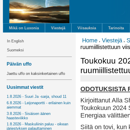
Mikä on Luxonia
Viestejä
Viisauksia
Tarinoita
Home
Viestejä
S
In English
ruumiillistettuun vi
Suomeksi
Toukokuu 2024
Päivän uffo
ruumiillistett
Jaettu uffo on kaksinkertainen uffo
Uusimmat viestit
ODOTUKSISTA 
1.8.2026 - Suuri Ja -sarja, shoud 11
Kirjoittanut Alla S
6.8.2026 - Leijonaportti - erilainen kuin
Toukokuun 2024 
aiemmat
3.8.2026 - Sisäisen äänen
Energiaa välittäe
haasteviikko
1.8.2026 - Maskuliinin paluu - oikean
Siitä on tovi, kun
järjestyksen palauttaminen