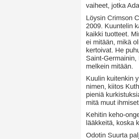
vaiheet, jotka A
Löysin Crimson Ci
2009. Kuuntelin ka
kaikki tuotteet. M
ei mitään, mikä oli
kertoivat. He puh
Saint-Germainin, 
melkein mitään.
Kuulin kuitenkin y
nimen, kiitos Kuthu
pieniä kurkistuksi
mitä muut ihmiset
Kehitin keho-onge
lääkkeitä, koska k
Odotin Suurta pal