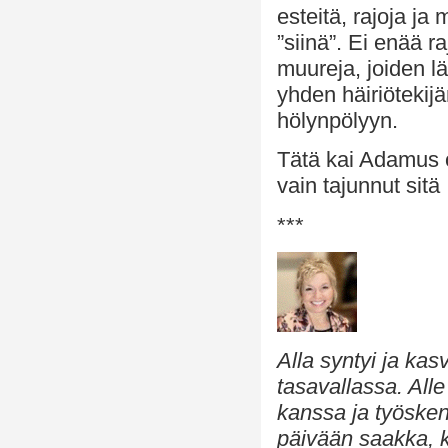
esteitä, rajoja ja
”siinä”. Ei enää 
muureja, joiden l
yhden häiriötekij
hölynpölyyn.
Tätä kai Adamus o
vain tajunnut sitä
***
Alla syntyi ja ka
tasavallassa. All
kanssa ja työskent
päivään saakka, 