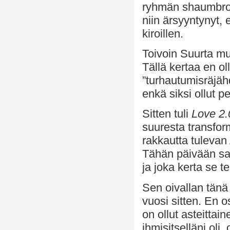
ryhmän shaumbroja
niin ärsyyntynyt, 
kiroillen.
Toivoin Suurta muu
Tällä kertaa en o
”turhautumisräjäh
enkä siksi ollut p
Sitten tuli
Love 2.
suuresta transform
rakkautta tulevan
Tähän päivään saa
ja joka kerta se 
Sen oivallan tänä 
vuosi sitten. En o
on ollut asteittai
ihmisitselläni oli