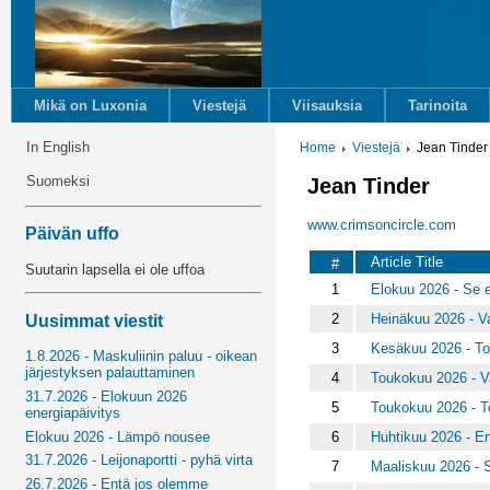
Mikä on Luxonia
Viestejä
Viisauksia
Tarinoita
In English
Home
Viestejä
Jean Tinder
Suomeksi
Jean Tinder
www.crimsoncircle.com
Päivän uffo
Article Title
#
Suutarin lapsella ei ole uffoa
1
Elokuu 2026 - Se ei
2
Heinäkuu 2026 - Va
Uusimmat viestit
3
Kesäkuu 2026 - To
1.8.2026 - Maskuliinin paluu - oikean
järjestyksen palauttaminen
4
Toukokuu 2026 - V
31.7.2026 - Elokuun 2026
5
Toukokuu 2026 - Te
energiapäivitys
6
Huhtikuu 2026 - En
Elokuu 2026 - Lämpö nousee
31.7.2026 - Leijonaportti - pyhä virta
7
Maaliskuu 2026 - 
26.7.2026 - Entä jos olemme