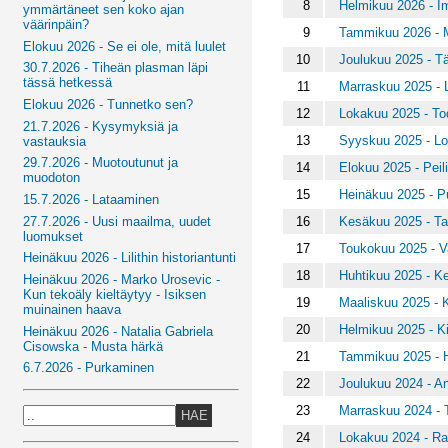
8
Helmikuu 2026 - Im
ymmärtäneet sen koko ajan
väärinpäin?
9
Tammikuu 2026 - M
Elokuu 2026 - Se ei ole, mitä luulet
10
Joulukuu 2025 - Tä
30.7.2026 - Tiheän plasman läpi
tässä hetkessä
11
Marraskuu 2025 - 
Elokuu 2026 - Tunnetko sen?
12
Lokakuu 2025 - Tod
21.7.2026 - Kysymyksiä ja
13
Syyskuu 2025 - L
vastauksia
29.7.2026 - Muotoutunut ja
14
Elokuu 2025 - Peili
muodoton
15
Heinäkuu 2025 - Pu
15.7.2026 - Lataaminen
16
Kesäkuu 2025 - Tar
27.7.2026 - Uusi maailma, uudet
luomukset
17
Toukokuu 2025 - Va
Heinäkuu 2026 - Lilithin historiantunti
18
Huhtikuu 2025 - Ke
Heinäkuu 2026 - Marko Urosevic -
Kun tekoäly kieltäytyy - Isiksen
19
Maaliskuu 2025 - K
muinainen haava
20
Helmikuu 2025 - K
Heinäkuu 2026 - Natalia Gabriela
Cisowska - Musta härkä
21
Tammikuu 2025 - 
6.7.2026 - Purkaminen
22
Joulukuu 2024 - An
23
Marraskuu 2024 - 
HAE
24
Lokakuu 2024 - Ra