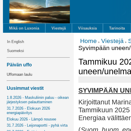
Mikä on Luxonia
Viestejä
Viisauksia
Tarinoita
Home
Viestejä
In English
Syvimpään uneen/
Suomeksi
Tammikuu 2025
Päivän uffo
uneen/unelma
Uffomaan laulu
Uusimmat viestit
SYVIMPÄÄN UN
1.8.2026 - Maskuliinin paluu - oikean
Kirjoittanut Marin
järjestyksen palauttaminen
31.7.2026 - Elokuun 2026
Tammikuun 2025
energiapäivitys
Energiaa välittäe
Elokuu 2026 - Lämpö nousee
31.7.2026 - Leijonaportti - pyhä virta
(
Suom. huom. engl