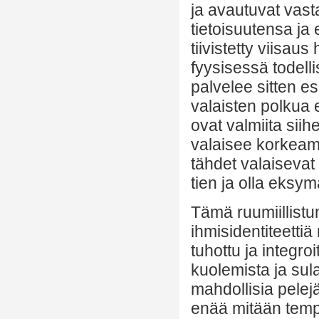
ja avautuvat vas
tietoisuutensa ja
tiivistetty viisau
fyysisessä todell
palvelee sitten e
valaisten polkua e
ovat valmiita sii
valaisee korkeam
tähdet valaisevat
tien ja olla eksym
Tämä ruumiillistu
ihmisidentiteett
tuhottu ja integro
kuolemista ja sula
mahdollisia pelej
enää mitään temppu