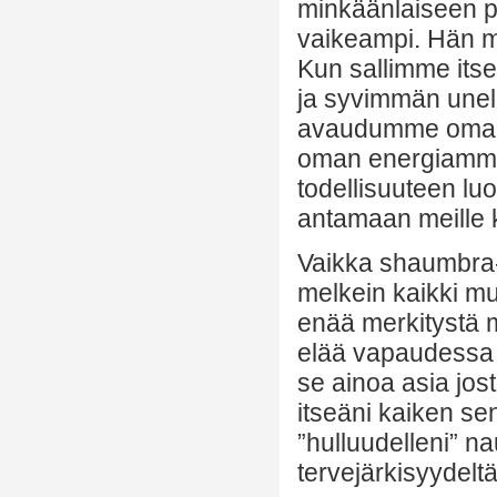
minkäänlaiseen p
vaikeampi. Hän mu
Kun sallimme its
ja syvimmän unelm
avaudumme oman 
oman energiamme v
todellisuuteen l
antamaan meille k
Vaikka shaumbra-t
melkein kaikki mu
enää merkitystä 
elää vapaudessa j
se ainoa asia jost
itseäni kaiken sen
”hulluudelleni” n
tervejärkisyydeltä