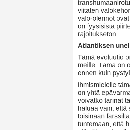
transhumaanirotu
viitaten valokeho
valo-olennot ovat
on fyysisistä piir
rajoitukseton.
Atlantiksen une
Tämä evoluutio o
meille. Tämä on 
ennen kuin pysty
Ihmismielelle tämä
on yhtä epävarma 
voivatko tarinat t
haluaa vain, että
toisinaan farssil
tuntemaan, että hä