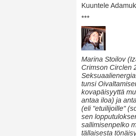
Kuuntele Adamuk
***
Marina Stoilov (I
Crimson Circlen 2
Seksuaalienergia
tunsi Oivaltamise
kovapäisyyttä mui
antaa iloa) ja ant
(eli "etuilijoille
sen lopputuloksen 
sallimisenpelko m
tällaisesta tönä