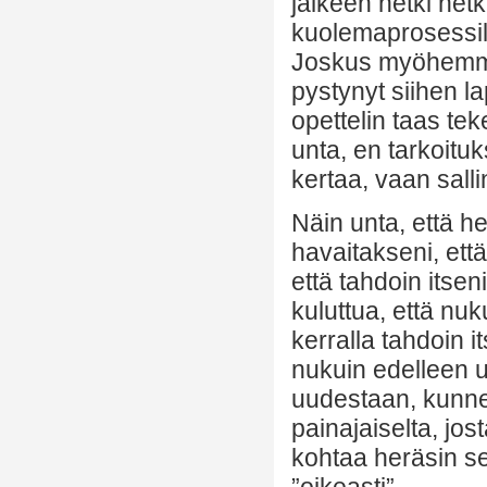
jälkeen hetki hetk
kuolemaprosessille
Joskus myöhemmin
pystynyt siihen l
opettelin taas tek
unta, en tarkoituk
kertaa, vaan sall
Näin unta, että he
havaitakseni, ett
että tahdoin itse
kuluttua, että nu
kerralla tahdoin it
nukuin edelleen 
uudestaan, kunnes
painajaiselta, jo
kohtaa heräsin se
”oikeasti”.