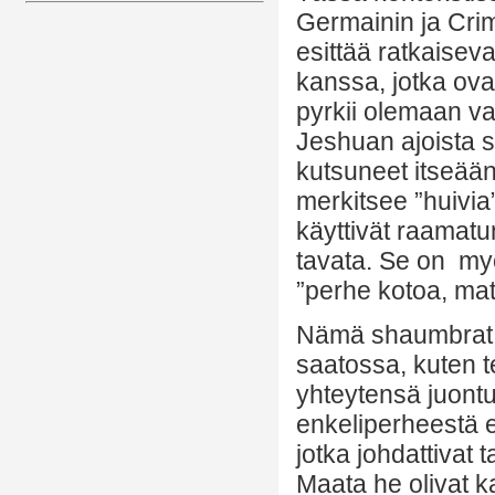
Germainin ja Cri
esittää ratkaisev
kanssa, jotka ova
pyrkii olemaan va
Jeshuan ajoista s
kutsuneet itseää
merkitsee ”huivia
käyttivät raamatun
tavata. Se on myö
”perhe kotoa, mat
Nämä shaumbrat ov
saatossa, kuten t
yhteytensä juontuu
enkeliperheestä es
jotka johdattivat
Maata he olivat k