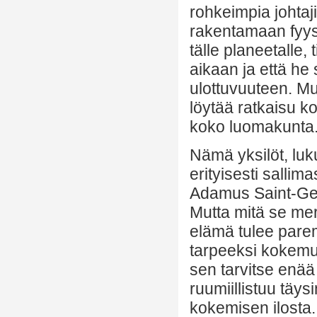
rohkeimpia johtaji
rakentamaan fyys
tälle planeetalle,
aikaan ja että he 
ulottuvuuteen. Mut
löytää ratkaisu k
koko luomakunta
Nämä yksilöt, luk
erityisesti salli
Adamus Saint-Germ
Mutta mitä se merk
elämä tulee pare
tarpeeksi kokemu
sen tarvitse enää 
ruumiillistuu täy
kokemisen ilosta.