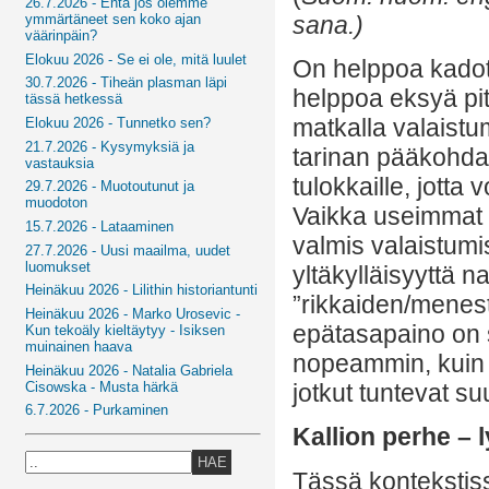
26.7.2026 - Entä jos olemme
sana.)
ymmärtäneet sen koko ajan
väärinpäin?
Elokuu 2026 - Se ei ole, mitä luulet
On helppoa kadott
30.7.2026 - Tiheän plasman läpi
helppoa eksyä pitk
tässä hetkessä
matkalla valaistu
Elokuu 2026 - Tunnetko sen?
21.7.2026 - Kysymyksiä ja
tarinan pääkohda
vastauksia
tulokkaille, jott
29.7.2026 - Muotoutunut ja
muodoton
Vaikka useimmat 
15.7.2026 - Lataaminen
valmis valaistumis
27.7.2026 - Uusi maailma, uudet
luomukset
yltäkylläisyyttä 
Heinäkuu 2026 - Lilithin historiantunti
”rikkaiden/menest
Heinäkuu 2026 - Marko Urosevic -
epätasapaino on s
Kun tekoäly kieltäytyy - Isiksen
muinainen haava
nopeammin, kuin 
Heinäkuu 2026 - Natalia Gabriela
Cisowska - Musta härkä
jotkut tuntevat s
6.7.2026 - Purkaminen
Kallion perhe – l
HAE
Tässä kontekstis