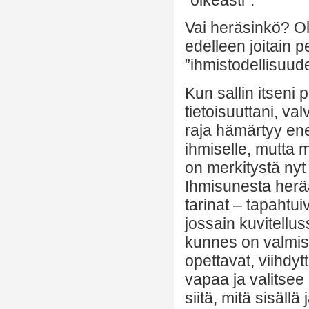
Vai heräsinkö? Ol
edelleen joitain 
”ihmistodellisuu
Kun sallin itseni 
tietoisuuttani, va
raja hämärtyy e
ihmiselle, mutta mu
on merkitystä nyt
Ihmisunesta herä
tarinat – tapahtui
jossain kuvitellu
kunnes on valmis
opettavat, viihdytt
vapaa ja valitsee 
siitä, mitä sisällä