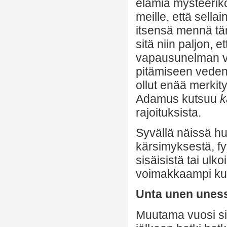
elämiä mysteeriko
meille, että sella
itsensä mennä täm
sitä niin paljon,
vapausunelman vuo
pitämiseen veden 
ollut enää merkit
Adamus kutsuu
k
rajoituksista.
Syvällä näissä hu
kärsimyksestä, fy
sisäisistä tai ulk
voimakkaampi ku
Unta unen unes
Muutama vuosi si