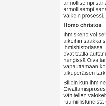
armollisempi sana
armollisempi sana
vaikein prosessi,
Homo christos
Ihmiskeho voi sel
aikoihin saakka 
ihmishistoriassa.
ovat täällä autta
hengissä Oivaltam
vapauttamaan ko
alkuperäisen tark
Silloin kun ihmine
Oivaltamisproses
vähitellen valoke
ruumiillistuneista