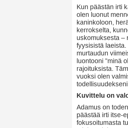
Kun päästän irti k
olen luonut menn
kaninkoloon, her
kerrokselta, kunne
uskomuksesta – ro
fyysisistä laeist
murtaudun viimeis
luontooni ”minä 
rajoituksista. Tä
vuoksi olen valm
todellisuudekseni
Kuvittelu on val
Adamus on todenn
päästää irti itse-
fokusoitumasta t