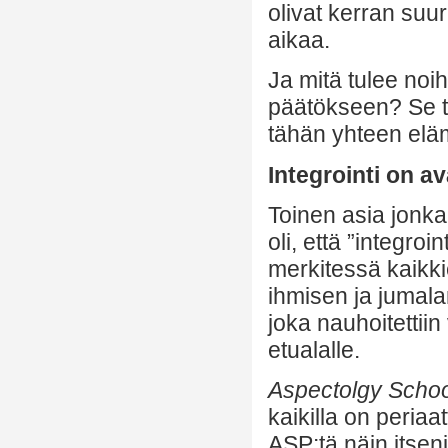
olivat kerran suur
aikaa.
Ja mitä tulee noi
päätökseen? Se tu
tähän yhteen el
Integrointi on av
Toinen asia jonk
oli, että ”integro
merkitessä kaikkie
ihmisen ja jumal
joka nauhoitetti
etualalle.
Aspectolgy Schoo
kaikilla on peria
ASP:tä näin itsen