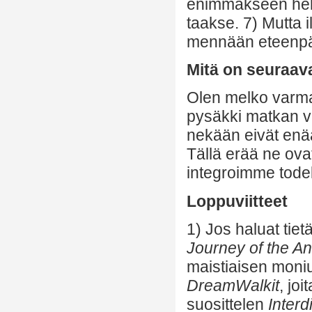
enimmäkseen help
taakse. 7) Mutta i
mennään eteenpäi
Mitä on seuraav
Olen melko varma
pysäkki matkan v
nekään eivät enä
Tällä erää ne ovat
integroimme tode
Loppuviitteet
1) Jos haluat tie
Journey of the A
maistiaisen moni
DreamWalkit
, joi
suosittelen
Inter