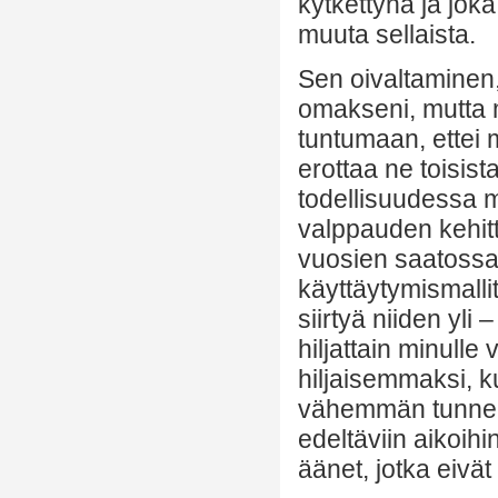
kytkettynä ja joka
muuta sellaista.
Sen oivaltaminen, 
omakseni, mutta m
tuntumaan, ettei m
erottaa ne toisist
todellisuudessa 
valppauden kehit
vuosien saatossa:
käyttäytymismallit
siirtyä niiden yli
hiljattain minulle 
hiljaisemmaksi, k
vähemmän tunnemyl
edeltäviin aikoih
äänet, jotka eivät