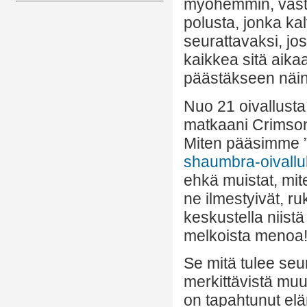
myöhemmin, vastaa
polusta, jonka ka
seurattavaksi, jo
kaikkea sitä aikaa
päästäkseen näin 
Nuo 21 oivallust
matkaani Crimson
Miten pääsimme 
shaumbra-oivall
ehkä muistat, mit
ne ilmestyivät, ru
keskustella niist
melkoista menoa
Se mitä tulee seu
merkittävistä muut
on tapahtunut elä