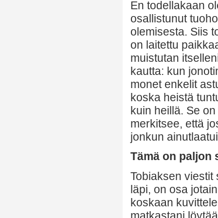
En todellakaan ole
osallistunut tuoh
olemisesta. Siis t
on laitettu paikka
muistutan itsellen
kautta: kun jonot
monet enkelit ast
koska heistä tuntu
kuin heillä. Se o
merkitsee, että jos
jonkun ainutlaatui
Tämä on paljon 
Tobiaksen viestit
läpi, on osa jotai
koskaan kuvittele
matkastani löytää