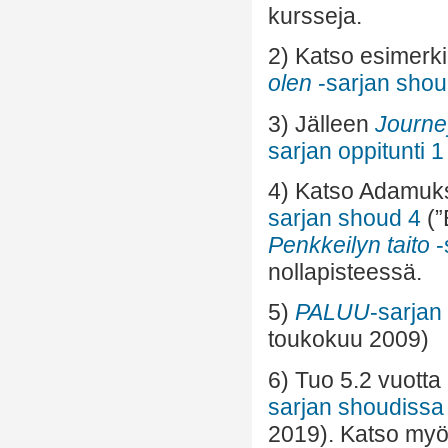
kursseja.
2) Katso esimerk
olen
-sarjan shou
3) Jälleen
Journe
sarjan oppitunti 1
4) Katso Adamuks
sarjan shoud 4
(”
Penkkeilyn taito
-
nollapisteessä.
5)
PALUU
-sarjan
toukokuu 2009)
6) Tuo 5.2 vuotta
sarjan shoudissa
2019). Katso my