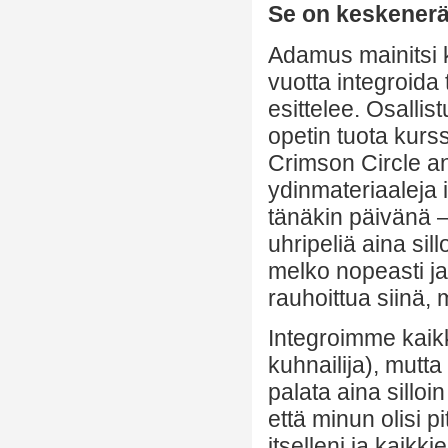
Se on keskenerä
Adamus mainitsi k
vuotta integroida
esittelee. Osallis
opetin tuota kurs
Crimson Circle ant
ydinmateriaaleja i
tänäkin päivänä 
uhripeliä aina sill
melko nopeasti ja 
rauhoittua siinä, 
Integroimme kaikk
kuhnailija), mutta
palata aina sillo
että minun olisi p
itselleni ja kaikk