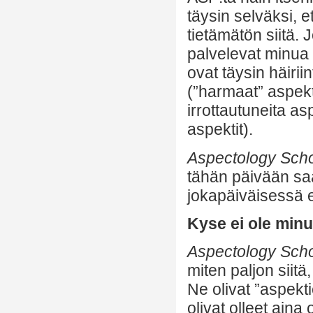
täysin selväksi, e
tietämätön siitä. 
palvelevat minua h
ovat täysin häirii
(”harmaat” aspekti
irrottautuneita as
aspektit).
Aspectology Scho
tähän päivään sa
jokapäiväisessä e
Kyse ei ole min
Aspectology Scho
miten paljon siitä,
Ne olivat ”aspekti
olivat olleet aina 