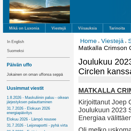
Mikä on Luxonia
Viestejä
Viisauksia
Tarinoita
Home
Viestejä
In English
Matkalla Crimson 
Suomeksi
Joulukuu 2023
Päivän uffo
Circlen kanss
Jokainen on oman uffonsa seppä
Uusimmat viestit
MATKALLA CRI
1.8.2026 - Maskuliinin paluu - oikean
Kirjoittanut Joep
järjestyksen palauttaminen
31.7.2026 - Elokuun 2026
Joulukuun 2023 
energiapäivitys
Energiaa välittäe
Elokuu 2026 - Lämpö nousee
31.7.2026 - Leijonaportti - pyhä virta
Oli melko uskomat