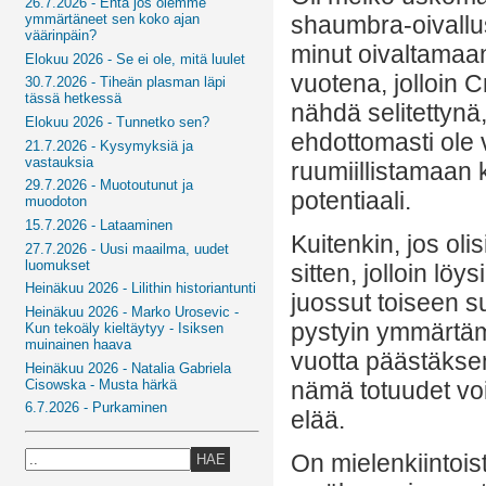
26.7.2026 - Entä jos olemme
shaumbra-oivall
ymmärtäneet sen koko ajan
väärinpäin?
minut oivaltamaan
Elokuu 2026 - Se ei ole, mitä luulet
vuotena, jolloin C
30.7.2026 - Tiheän plasman läpi
tässä hetkessä
nähdä selitettynä
Elokuu 2026 - Tunnetko sen?
ehdottomasti ole 
21.7.2026 - Kysymyksiä ja
vastauksia
ruumiillistamaan k
29.7.2026 - Muotoutunut ja
potentiaali.
muodoton
15.7.2026 - Lataaminen
Kuitenkin, jos oli
27.7.2026 - Uusi maailma, uudet
luomukset
sitten, jolloin lö
Heinäkuu 2026 - Lilithin historiantunti
juossut toiseen su
Heinäkuu 2026 - Marko Urosevic -
pystyin ymmärtäm
Kun tekoäly kieltäytyy - Isiksen
muinainen haava
vuotta päästäksen
Heinäkuu 2026 - Natalia Gabriela
Cisowska - Musta härkä
nämä totuudet voi
6.7.2026 - Purkaminen
elää.
On mielenkiintois
HAE