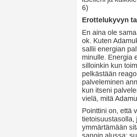
6)
Erottelukyvyn ta
En aina ole samaa
ok. Kuten Adamuk
sallii energian pa
minulle. Energia 
silloinkin kun toi
pelkästään reagoi 
palveleminen ann
kun itseni palvel
vielä, mitä Adamus
Pointtini on, että
tietoisuustasolla,
ymmärtämään sit
sanoin alussa: su