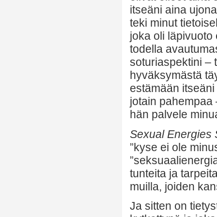
itseäni aina ujona
teki minut tietoi
joka oli läpivuoto
todella avautumast
soturiaspektini –
hyväksymästä täys
estämään itseäni 
jotain pahempaa –
hän palvele minu
Sexual Energies 
”kyse ei ole minus
”seksuaalienergia
tunteita ja tarpeit
muilla, joiden ka
Ja sitten on tiet