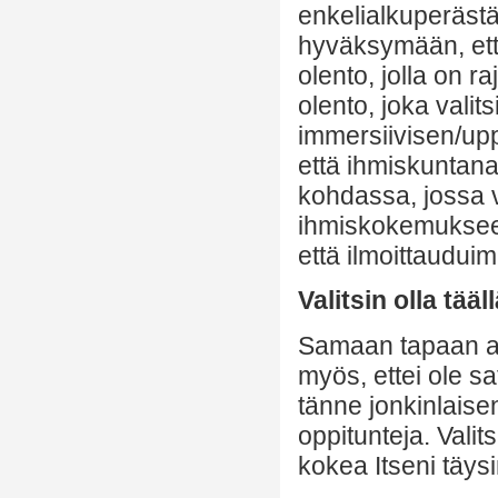
enkelialkuperästä
hyväksymään, ett
olento, jolla on 
olento, joka vali
immersiivisen/upp
että ihmiskuntana
kohdassa, jossa 
ihmiskokemukseen
että ilmoittaudui
Valitsin olla tääl
Samaan tapaan al
myös, ettei ole s
tänne jonkinlaise
oppitunteja. Valits
kokea Itseni täysi