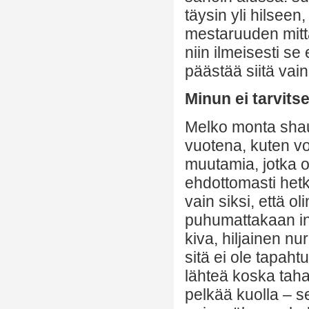
täysin yli hilseen,
mestaruuden mittar
niin ilmeisesti se
päästää siitä vain i
Minun ei tarvits
Melko monta shau
vuotena, kuten v
muutamia, jotka ov
ehdottomasti hetk
vain siksi, että o
puhumattakaan in
kiva, hiljainen n
sitä ei ole tapaht
lähteä koska taha
pelkää kuolla – s