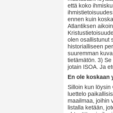
että koko ihmisku
ihmistietoisuudes
ennen kuin koska
Atlantiksen aikoi
Kristustietoisuud
olen osallistunut 
historialliseen pe
suuremman kuvan, 
tietämätön. 3) Se
jotain ISOA. Ja et
En ole koskaan 
Silloin kun löysin 
luettelo paikallis
maailmaa, joihin v
listalla ketään, j