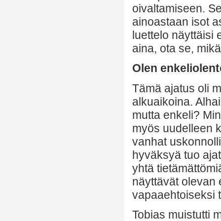
oivaltamiseen. Se
ainoastaan isot a
luettelo näyttäisi 
aina, ota se, mikä
Olen enkeliolent
Tämä ajatus oli m
alkuaikoina. Alha
mutta enkeli? Minu
myös uudelleen ko
vanhat uskonnoll
hyväksyä tuo ajat
yhtä tietämättöm
näyttävät olevan 
vapaaehtoiseksi 
Tobias muistutti 