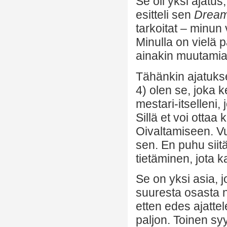
Se oli yksi ajatu
esitteli sen
Dream
tarkoitat – minun
Minulla on vielä p
ainakin muutamia
Tähänkin ajatukse
4) olen se, joka 
mestari-itselleni,
Sillä et voi ottaa
Oivaltamiseen. V
sen. En puhu siit
tietäminen, jota
Se on yksi asia, j
suuresta osasta no
etten edes ajattel
paljon. Toinen sy