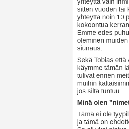
yhteyttä vain ihm
sitten vuoden tai
yhteyttä noin 10 p
kokoontua kerran
Emme edes puhune
oleminen muiden k
siunaus.
Sekä Tobias että 
käymme tämän läp
tulivat ennen mei
muihin kaltaisiim
jos siltä tuntuu.
Minä olen ”nime
Tämä ei ole tyypi
ja tämä on ehdot