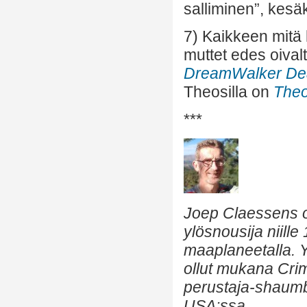
salliminen”, kes
7) Kaikkeen mitä 
muttet edes oival
DreamWalker De
Theosilla on
The
***
Joep Claessens ol
ylösnousija niille
maaplaneetalla. Y
ollut mukana Crim
perustaja-shaumb
USA:ssa
.