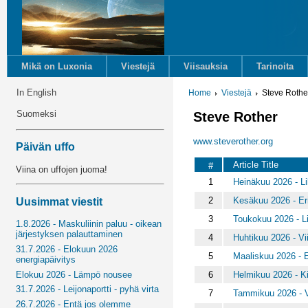
Mikä on Luxonia
Viestejä
Viisauksia
Tarinoita
In English
Home
Viestejä
Steve Rothe
Suomeksi
Steve Rother
www.steverother.org
Päivän uffo
Article Title
#
Viina on uffojen juoma!
1
Heinäkuu 2026 - Lili
2
Kesäkuu 2026 - Eri
Uusimmat viestit
3
Toukokuu 2026 - Li
1.8.2026 - Maskuliinin paluu - oikean
järjestyksen palauttaminen
4
Huhtikuu 2026 - V
31.7.2026 - Elokuun 2026
5
Maaliskuu 2026 - E
energiapäivitys
6
Helmikuu 2026 - K
Elokuu 2026 - Lämpö nousee
31.7.2026 - Leijonaportti - pyhä virta
7
Tammikuu 2026 - Vo
26.7.2026 - Entä jos olemme