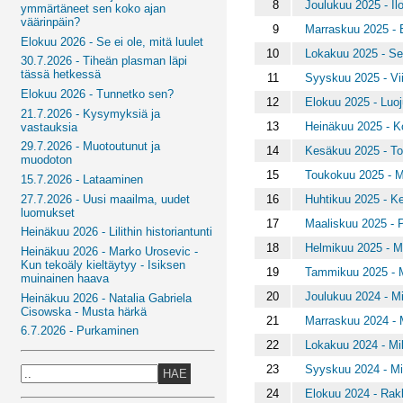
8
Joulukuu 2025 - Il
ymmärtäneet sen koko ajan
väärinpäin?
9
Marraskuu 2025 - E
Elokuu 2026 - Se ei ole, mitä luulet
10
Lokakuu 2025 - Se
30.7.2026 - Tiheän plasman läpi
tässä hetkessä
11
Syyskuu 2025 - Vii
Elokuu 2026 - Tunnetko sen?
12
Elokuu 2025 - Luoj
21.7.2026 - Kysymyksiä ja
13
Heinäkuu 2025 - K
vastauksia
29.7.2026 - Muotoutunut ja
14
Kesäkuu 2025 - Toi
muodoton
15
Toukokuu 2025 - M
15.7.2026 - Lataaminen
16
Huhtikuu 2025 - K
27.7.2026 - Uusi maailma, uudet
luomukset
17
Maaliskuu 2025 - P
Heinäkuu 2026 - Lilithin historiantunti
18
Helmikuu 2025 - Mi
Heinäkuu 2026 - Marko Urosevic -
Kun tekoäly kieltäytyy - Isiksen
19
Tammikuu 2025 - 
muinainen haava
20
Joulukuu 2024 - Mi
Heinäkuu 2026 - Natalia Gabriela
Cisowska - Musta härkä
21
Marraskuu 2024 - 
6.7.2026 - Purkaminen
22
Lokakuu 2024 - Mi
23
Syyskuu 2024 - Mi
HAE
24
Elokuu 2024 - Rak