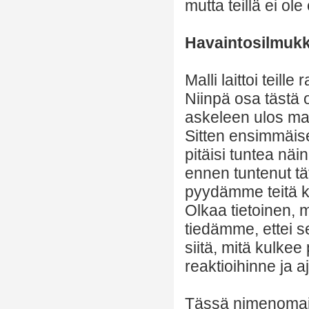
mutta teillä ei ole
Havaintosilmuk
Malli laittoi teille
Niinpä osa tästä 
askeleen ulos mal
Sitten ensimmäise
pitäisi tuntea näi
ennen tuntenut tä
pyydämme teitä k
Olkaa tietoinen, m
tiedämme, ettei s
siitä, mitä kulkee
reaktioihinne ja a
Tässä nimenomai