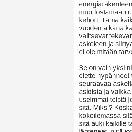
energiarakenteen
muodostamaan uu
kehon. Tämä kaikk
vuoden aikana kaik
valitsevat tekevän
askeleen ja siirty
ei ole mitään tarv
Se on vain yksi ni
olette hypänneet 
seuraavaa askelt
asioista ja vaikka
useimmat teistä 
sitä. Miksi? Koska
kokeilemassa si
sitä auki kaikille 
lähteneet, niitä jo