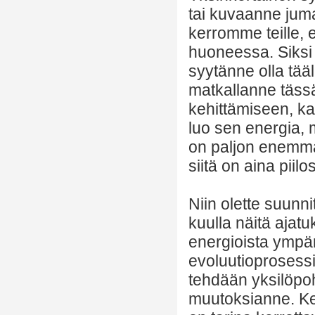
tai kuvaanne jum
kerromme teille, e
huoneessa. Siksi 
syytänne olla tääl
matkallanne täss
kehittämiseen, ka
luo sen energia, m
on paljon enemmä
siitä on aina piilos
Niin olette suunn
kuulla näitä ajatu
energioista ympär
evoluutioprosessi
tehdään yksilöpo
muutoksianne. Kert