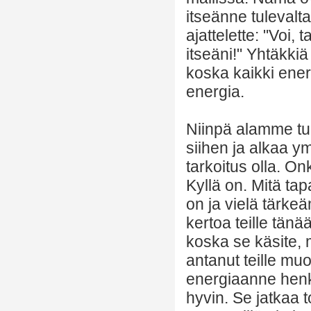
itseänne tulevalta
ajattelette: "Voi,
itseäni!" Yhtäkki
koska kaikki ener
energia.
Niinpä alamme tuo
siihen ja alkaa y
tarkoitus olla. 
Kyllä on. Mitä ta
on ja vielä tärk
kertoa teille tän
koska se käsite, 
antanut teille muo
energiaanne henke
hyvin. Se jatkaa t