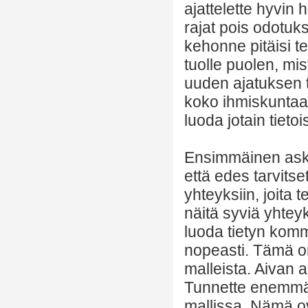
ajattelette hyvin 
rajat pois odotuks
kehonne pitäisi t
tuolle puolen, mi
uuden ajatuksen t
koko ihmiskuntaan 
luoda jotain tietoi
Ensimmäinen askel
että edes tarvitse
yhteyksiin, joita 
näitä syviä yhteyks
luoda tietyn komm
nopeasti. Tämä on 
malleista. Aivan a
Tunnette enemmän
mallissa. Nämä o