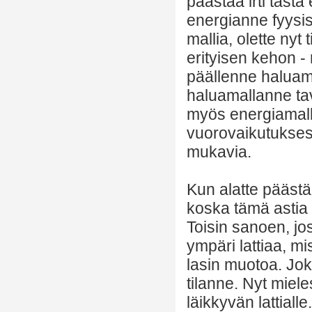
päästää irti täst
energianne fyysis
mallia, olette nyt 
erityisen kehon -
päällenne haluama
haluamallanne tav
myös energiamalli
vuorovaikutuksessa
mukavia.
Kun alatte päästää
koska tämä astia o
Toisin sanoen, jos 
ympäri lattiaa, m
lasin muotoa. Jo
tilanne. Nyt miele
läikkyvän lattia