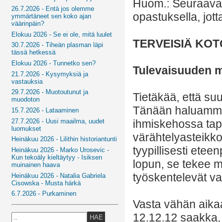
Huom.: Seuraava 
26.7.2026 - Entä jos olemme
opastuksella, jot
ymmärtäneet sen koko ajan
väärinpäin?
Elokuu 2026 - Se ei ole, mitä luulet
TERVEISIÄ KO
30.7.2026 - Tiheän plasman läpi
tässä hetkessä
Elokuu 2026 - Tunnetko sen?
Tulevaisuuden 
21.7.2026 - Kysymyksiä ja
vastauksia
29.7.2026 - Muotoutunut ja
Tietäkää, että su
muodoton
Tänään haluamme k
15.7.2026 - Lataaminen
27.7.2026 - Uusi maailma, uudet
ihmiskehossa tapa
luomukset
värähtelyasteikko
Heinäkuu 2026 - Lilithin historiantunti
tyypillisesti etee
Heinäkuu 2026 - Marko Urosevic -
Kun tekoäly kieltäytyy - Isiksen
lopun, se tekee m
muinainen haava
työskentelevät va
Heinäkuu 2026 - Natalia Gabriela
Cisowska - Musta härkä
6.7.2026 - Purkaminen
Vasta vähän aikaa 
12.12.12 saakka,
HAE