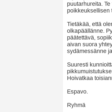
puutarhureita. Te
poikkeuksellisen t
Tietäkää, että o
olkapäällänne. Py
päätettävä, sopiik
aivan suora yhte
sydämessänne ja t
Suuresti kunnioi
pikkumuistutukse
Hoivatkaa toisian
Espavo.
Ryhmä