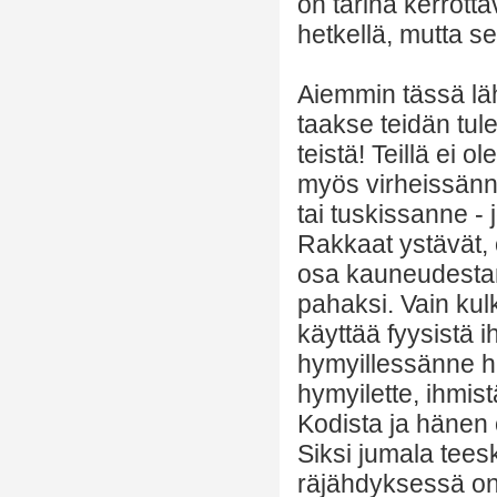
on tarina kerrotta
hetkellä, mutta s
Aiemmin tässä lähe
taakse teidän tul
teistä! Teillä ei o
myös virheissänne
tai tuskissanne - 
Rakkaat ystävät, o
osa kauneudestann
pahaksi. Vain ku
käyttää fyysistä i
hymyillessänne he
hymyilette, ihmis
Kodista ja hänen 
Siksi jumala teesk
räjähdyksessä on 