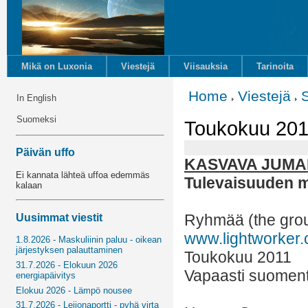
Mikä on Luxonia
Viestejä
Viisauksia
Tarinoita
Home
Viestejä
In English
Suomeksi
Toukokuu 201
Päivän uffo
KASVAVA JUMA
Ei kannata lähteä uffoa edemmäs
Tulevaisuuden 
kalaan
Ryhmää (the grou
Uusimmat viestit
www.lightworker
1.8.2026 - Maskuliinin paluu - oikean
järjestyksen palauttaminen
Toukokuu 2011
31.7.2026 - Elokuun 2026
Vapaasti suoment
energiapäivitys
Elokuu 2026 - Lämpö nousee
31.7.2026 - Leijonaportti - pyhä virta