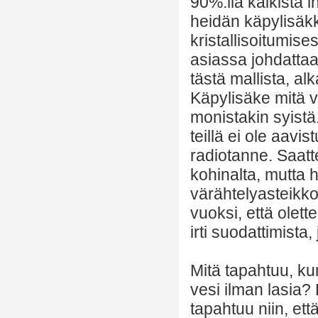
90%:lla kaikista i
heidän käpylisäk
kristallisoitumise
asiassa johdattaa 
tästä mallista, a
Käpylisäke mitä v
monistakin syistä
teillä ei ole aavi
radiotanne. Saatt
kohinalta, mutta h
värähtelyasteikko
vuoksi, että olett
irti suodattimista
Mitä tapahtuu, ku
vesi ilman lasia? 
tapahtuu niin, e