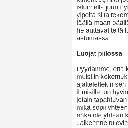
istuimella juuri ny
ylpeitä siitä teke
täällä maan pääll
he auttavat teitä 
astumassa.
Luojat piilossa
Pyydämme, että kun
muistiin kokemuk
ajattelettekin sen
ihmisille, on hyvi
jotain tapahtuvan
mikä sopii yhteen
ehkä ole yhtään k
Jälkeenne tulevi