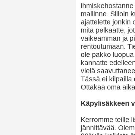
ihmiskehostanne l
mallinne. Silloin
ajattelette jonkin 
mitä pelkäätte, jo
vaikeamman ja pi
rentoutumaan. Tie
ole pakko luopua 
kannatte edelleen 
vielä saavuttanee
Tässä ei kilpailla
Ottakaa oma aika
Käpylisäkkeen vi
Kerromme teille li
jännittävää. Olem