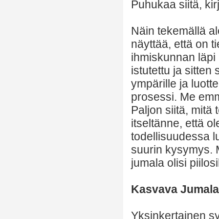
Puhukaa siitä, kir
Näin tekemällä al
näyttää, että on 
ihmiskunnan läpi 
istutettu ja sitte
ympärille ja luott
prosessi. Me emme 
Paljon siitä, mitä 
itseltänne, että ol
todellisuudessa l
suurin kysymys. Mi
jumala olisi piilo
Kasvava Jumala
Yksinkertainen syy