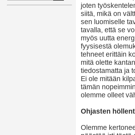
joten työskentele
siitä, mikä on vä
sen luomiselle tav
tavalla, että se v
myös uutta energi
fyysisestä olemu
tehneet erittäin 
mitä olette kantan
tiedostamatta ja 
Ei ole mitään kilp
tämän nopeimmin.
olemme olleet vä
Ohjasten höllen
Olemme kertoneet t