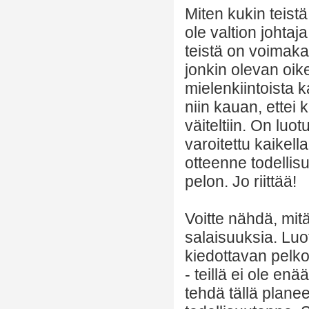
Miten kukin teist
ole valtion johtaja
teistä on voimaka
jonkin olevan oike
mielenkiintoista k
niin kauan, ettei
väiteltiin. On luot
varoitettu kaikell
otteenne todellis
pelon. Jo riittää!
Voitte nähdä, mit
salaisuuksia. Lu
kiedottavan pelkoo
- teillä ei ole en
tehdä tällä planee