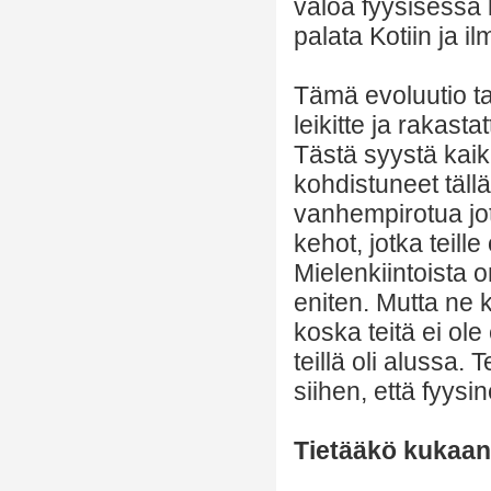
valoa fyysisessä
palata Kotiin ja 
Tämä evoluutio tap
leikitte ja rakast
Tästä syystä kai
kohdistuneet täll
vanhempirotua jo
kehot, jotka teill
Mielenkiintoista o
eniten. Mutta ne 
koska teitä ei ole
teillä oli alussa. 
siihen, että fyy
Tietääkö kukaan 