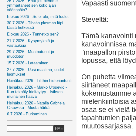
26.7.2026 - Entä jos olemme
Vapaasti suoment
ymmärtäneet sen koko ajan
väärinpäin?
Elokuu 2026 - Se ei ole, mitä luulet
Steveltä:
30.7.2026 - Tiheän plasman läpi
tässä hetkessä
Tämä kanavointi 
Elokuu 2026 - Tunnetko sen?
21.7.2026 - Kysymyksiä ja
kanavoinnissa maa
vastauksia
"maapallon pirstou
29.7.2026 - Muotoutunut ja
muodoton
lopussa, että lö
15.7.2026 - Lataaminen
27.7.2026 - Uusi maailma, uudet
luomukset
On puhetta viimeai
Heinäkuu 2026 - Lilithin historiantunti
siirtäneet maapal
Heinäkuu 2026 - Marko Urosevic -
kokemustamme aja
Kun tekoäly kieltäytyy - Isiksen
muinainen haava
mielenkiintoisia 
Heinäkuu 2026 - Natalia Gabriela
Cisowska - Musta härkä
osaa se ei vielä 
6.7.2026 - Purkaminen
tapahtumien palj
muutossarjassa.
HAE