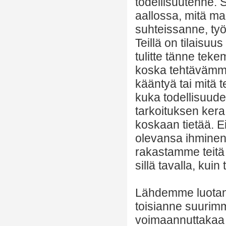
todellisuutenne. S
aallossa, mitä ma
suhteissanne, ty
Teillä on tilaisuus
tulitte tänne te
koska tehtävämme 
kääntyä tai mitä
kuka todellisuudes
tarkoituksen ker
koskaan tietää. Ei
olevansa ihminen.
rakastamme teitä 
sillä tavalla, kuin 
Lähdemme luotan
toisianne suurimm
voimaannuttakaa t