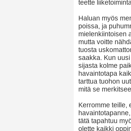
teette liiketoimin
Haluan myös mennä
poissa, ja puhumm
mielenkiintoisen 
mutta voitte nähd
tuosta uskomattom
saakka. Kun uusi 
sijasta kolme paik
havaintotapa kaik
tarttua tuohon uu
mitä se merkitsee 
Kerromme teille, e
havaintotapanne,
tätä tapahtuu my
olette kaikki opp