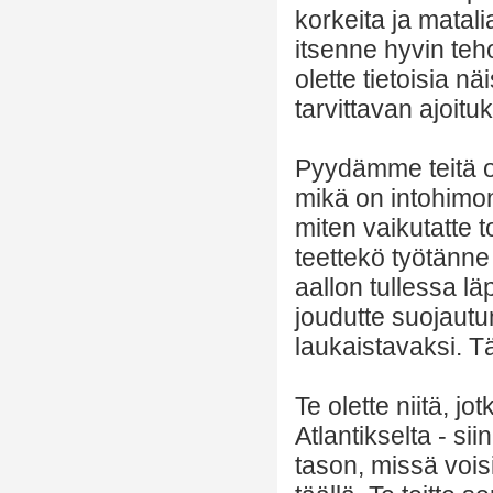
korkeita ja matali
itsenne hyvin teh
olette tietoisia nä
tarvittavan ajoit
Pyydämme teitä ole
mikä on intohimon
miten vaikutatte t
teettekö työtänne 
aallon tullessa l
joudutte suojautu
laukaistavaksi. Tä
Te olette niitä, j
Atlantikselta - si
tason, missä voisi