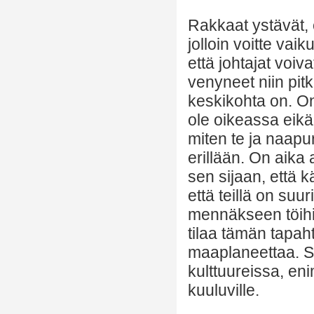
Rakkaat ystävät, e
jolloin voitte vai
että johtajat voiv
venyneet niin pitk
keskikohta on. O
ole oikeassa eikä
miten te ja naapur
erillään. On aika 
sen sijaan, että k
että teillä on su
mennäkseen töihin
tilaa tämän tapah
maaplaneettaa. Si
kulttuureissa, e
kuuluville.