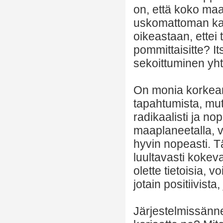
on, että koko ma
uskomattoman kau
oikeastaan, ettei 
pommittaisitte? I
sekoittuminen yh
On monia korkean 
tapahtumista, mu
radikaalisti ja n
maaplaneetalla, 
hyvin nopeasti. T
luultavasti kokeva
olette tietoisia,
jotain positiivista
Järjestelmissänn