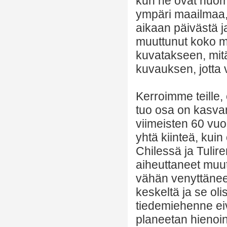
kun he ovat huoma
ympäri maailmaa, 
aikaan päivästä ja
muuttunut koko m
kuvatakseen, mit
kuvauksen, jotta 
Kerroimme teille,
tuo osa on kasvan
viimeisten 60 vuo
yhtä kiinteä, kuin
Chilessä ja Tulir
aiheuttaneet muut
vähän venyttäneet 
keskeltä ja se oli
tiedemiehenne eiv
planeetan hienoi