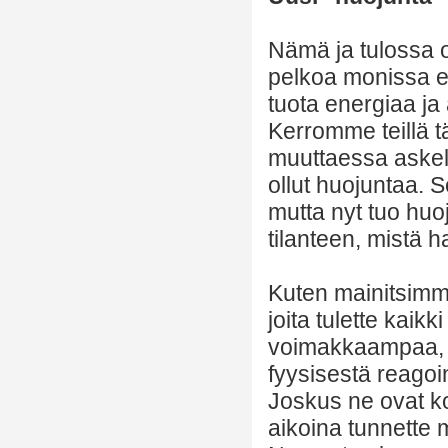
Nämä ja tulossa 
pelkoa monissa ei 
tuota energiaa ja 
Kerromme teillä 
muuttaessa askel
ollut huojuntaa. S
mutta nyt tuo huoj
tilanteen, mistä
Kuten mainitsimme
joita tulette kaikk
voimakkaampaa, k
fyysisestä reagoi
Joskus ne ovat koh
aikoina tunnette 