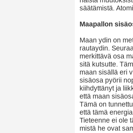
säätämistä. Atomi
Maapallon sisäo
Maan ydin on meta
rautaydin. Seura
merkittävä osa ma
sitä kutsutte. Tä
maan sisällä eri 
sisäosa pyörii no
kiihdyttänyt ja l
että maan sisäos
Tämä on tunnettu 
että tämä energi
Tieteenne ei ole 
mistä he ovat sam