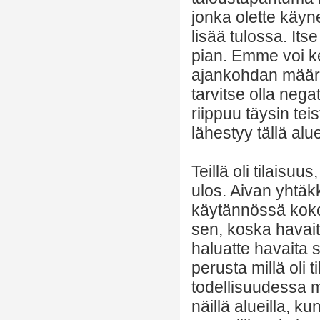
jonka olette käyne
lisää tulossa. Its
pian. Emme voi ke
ajankohdan määrit
tarvitse olla nega
riippuu täysin tei
lähestyy tällä alue
Teillä oli tilaisuu
ulos. Aivan yhtäkk
käytännössä koko
sen, koska havait
haluatte havaita 
perusta millä oli
todellisuudessa m
näillä alueilla, 