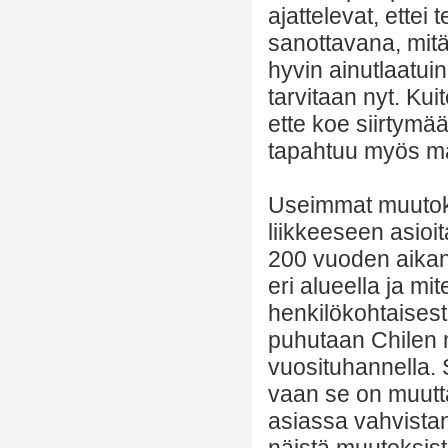
ajattelevat, ettei t
sanottavana, mitä
hyvin ainutlaatuin
tarvitaan nyt. Ku
ette koe siirtymä
tapahtuu myös ma
Useimmat muutokse
liikkeeseen asioit
200 vuoden aikana
eri alueella ja mi
henkilökohtaises
puhutaan Chilen m
vuosituhannella. 
vaan se on muutta
asiassa vahvista
näistä muutoksista