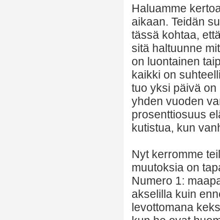
Haluamme kertoa 
aikaan. Teidän su
tässä kohtaa, että
sitä haltuunne mit
on luontainen tai
kaikki on suhteell
tuo yksi päivä on
yhden vuoden vanh
prosenttiosuus el
kutistua, kun van
Nyt kerromme teil
muutoksia on tap
Numero 1: maapall
akselilla kuin en
levottomana keksi