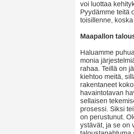
voi luottaa kehit
Pyydämme teitä o
toisillenne, koska
Maapallon talou
Haluamme puhua m
monia järjestelmiä
rahaa. Teillä on 
kiehtoo meitä, sil
rakentaneet koko
havaintotavan ha
sellaisen tekemis
prosessi. Siksi te
on perustunut. Ol
ystävät, ja se on 
taloustapahtuma m