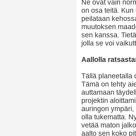
Ne ovat vain norm
on osa teitä. Kun 
peilataan kehossa
muutoksen maadoi
sen kanssa. Tietäk
jolla se voi vaikutt
Aallolla ratsast
Tällä planeetalla 
Tämä on tehty ai
auttamaan täydell
projektin aloittam
auringon ympäri, n
olla tukematta. N
vetää maton jalkoj
aalto sen koko p