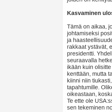
Kasvaminen ulos
Tämä on aikaa, jo
johtamiseksi posit
ja haasteellisuude
rakkaat ystävät, 
presidentti. Yhdel
seuraavalla hetkel
ikään kuin olisitt
kenttään, mutta ta
kiinni niin tiukas
tapahtumille. Olik
oikeastaan, koska
Te ette ole USA:ss
sen tekeminen no