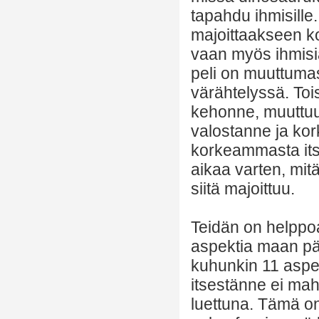
tapahdu ihmisille
majoittaakseen ko
vaan myös ihmisiä
peli on muuttuma
värähtelyssä. Toi
kehonne, muuttuu
valostanne ja kor
korkeammasta its
aikaa varten, mitä
siitä majoittuu.
Teidän on helppoa
aspektia maan pä
kuhunkin 11 aspe
itsestänne ei ma
luettuna. Tämä 