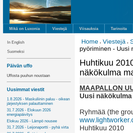
Mikä on Luxonia
Viestejä
Viisauksia
Tarinoita
Home
Viestejä
In English
pyöriminen - Uusi
Suomeksi
Huhtikuu 2010
Päivän uffo
näkökulma m
Uffosta puuhun noustaan
MAAPALLON UU
Uusimmat viestit
Uusi näkökulma
1.8.2026 - Maskuliinin paluu - oikean
järjestyksen palauttaminen
31.7.2026 - Elokuun 2026
Ryhmää (the grou
energiapäivitys
www.lightworker
Elokuu 2026 - Lämpö nousee
Huhtikuu 2010
31.7.2026 - Leijonaportti - pyhä virta