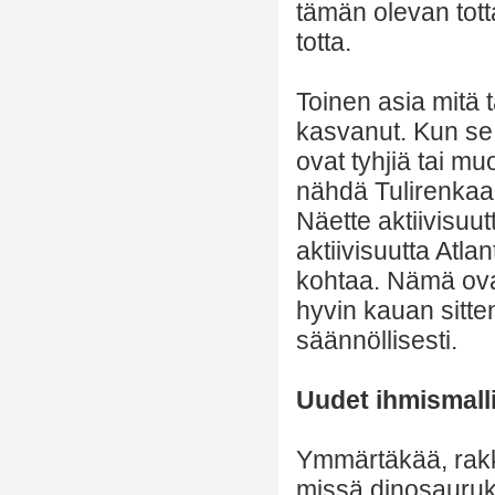
tämän olevan tott
totta.
Toinen asia mitä t
kasvanut. Kun se s
ovat tyhjiä tai m
nähdä Tulirenkaan
Näette aktiivisuu
aktiivisuutta Atl
kohtaa. Nämä ovat
hyvin kauan sitte
säännöllisesti.
Uudet ihmismalli
Ymmärtäkää, rakk
missä dinosauruks