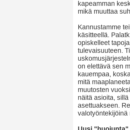
kapeamman keskel
mikä muuttaa suhd
Kannustamme teitä
käsitteellä. Palatk
opiskelleet tapoj
tulevaisuuteen. Ti
uskomusjärjestelm
on elettävä sen m
kauempaa, koska n
mitä maaplaneetal
muutosten vuoksi
näitä asioita, sill
asettuakseen. Re
valotyöntekijöinä
Uusi "huojunta"