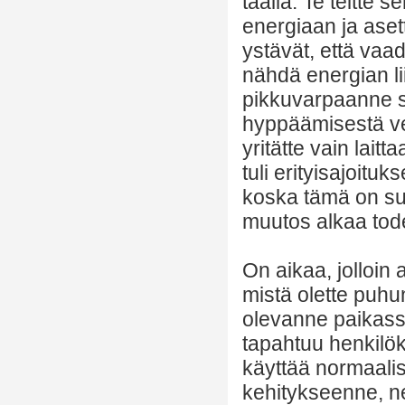
täällä. Te teitte s
energiaan ja aset
ystävät, että vaad
nähdä energian lii
pikkuvarpaanne si
hyppäämisestä ve
yritätte vain lait
tuli erityisajoituk
koska tämä on su
muutos alkaa tode
On aikaa, jolloin
mistä olette puhun
olevanne paikassa
tapahtuu henkilökoh
käyttää normaalis
kehitykseenne, ne 