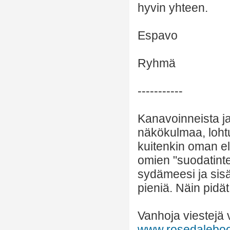
hyvin yhteen.
Espavo
Ryhmä
-----------
Kanavoinneista ja 
näkökulmaa, lohtu
kuitenkin oman el
omien "suodatinte
sydämeesi ja sisäi
pieniä. Näin pidä
Vanhoja viestejä v
www.rosedalebook