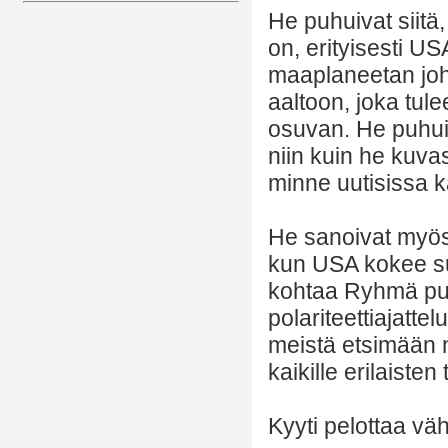
He puhuivat siit
on, erityisesti U
maaplaneetan joht
aaltoon, joka tul
osuvan. He puhuiv
niin kuin he kuvas
minne uutisissa k
He sanoivat myös,
kun USA kokee su
kohtaa Ryhmä puhu
polariteettiajatte
meistä etsimään 
kaikille erilaiste
Kyyti pelottaa v