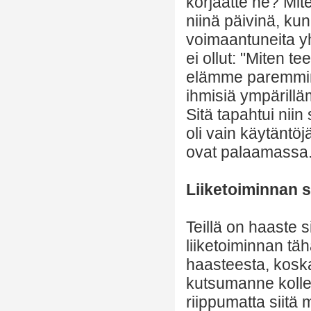
korjaatte ne? Mite
niinä päivinä, kun
voimaantuneita yh
ei ollut: "Miten
elämme paremmin?
ihmisiä ympärillä
Sitä tapahtui niin 
oli vain käytäntö
ovat palaamassa
Liiketoiminnan 
Teillä on haaste s
liiketoiminnan tä
haasteesta, kosk
kutsumanne kollekt
riippumatta siitä