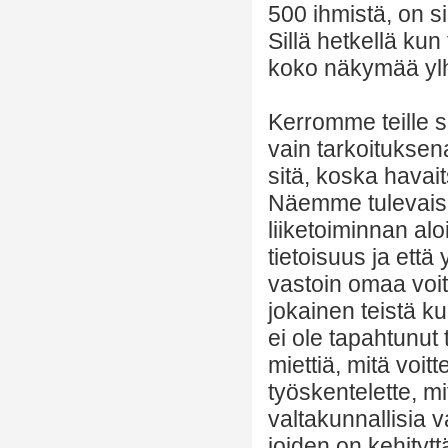
500 ihmistä, on si
Sillä hetkellä kun
koko näkymää ylh
Kerromme teille si
vain tarkoitukse
sitä, koska havait
Näemme tulevaisu
liiketoiminnan al
tietoisuus ja ett
vastoin omaa voit
jokainen teistä k
ei ole tapahtunu
miettiä, mitä voitt
työskentelette, mi
valtakunnallisia v
joiden on kehityt