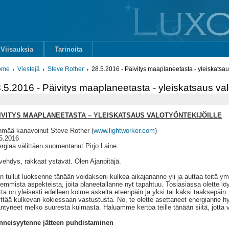
Viisauksia
Tarinoita
ome
Viestejä
Steve Rother
28.5.2016 - Päivitys maaplaneetasta - yleiskatsaus
.5.2016 - Päivitys maaplaneetasta - yleiskatsaus valo
IVITYS MAAPLANEETASTA – YLEISKATSAUS VALOTYÖNTEKIJÖILLE
mää kanavoinut Steve Rother (
www.lightworker.com
)
5.2016
rgiaa välittäen suomentanut Pirjo Laine
vehdys, rakkaat ystävät. Olen Ajanpitäjä.
n tullut luoksenne tänään voidakseni kulkea aikajananne yli ja auttaa teitä 
jemmista aspekteista, joita planeetallanne nyt tapahtuu. Tosiasiassa olette lö
ta on yleisesti edelleen kolme askelta eteenpäin ja yksi tai kaksi taaksepäin.
ttää kulkevan kokiessaan vastustusta. No, te olette asettaneet energianne hy
ntyneet melko suuresta kulmasta. Haluamme kertoa teille tänään siitä, jotta v
nneisyytenne jätteen puhdistaminen