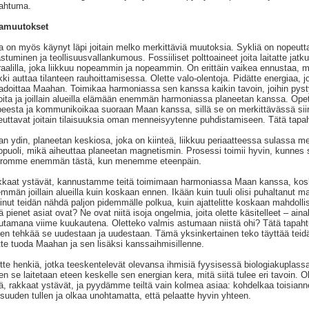
ahtuma.
amuutokset
 on myös käynyt läpi joitain melko merkittäviä muutoksia. Sykliä on nopeutt
stuminen ja teollisuusvallankumous. Fossiiliset polttoaineet joita laitatte jatk
raalilla, joka liikkuu nopeammin ja nopeammin. On erittäin vaikea ennustaa, m
kki auttaa tilanteen rauhoittamisessa. Olette valo-olentoja. Pidätte energiaa, j
doittaa Maahan. Toimikaa harmoniassa sen kanssa kaikin tavoin, joihin pysty
oita ja joillain alueilla elämään enemmän harmoniassa planeetan kanssa. Opett
peesta ja kommunikoikaa suoraan Maan kanssa, sillä se on merkittävässä siir
euttavat joitain tilaisuuksia oman menneisyytenne puhdistamiseen. Tätä tapah
n ydin, planeetan keskiosa, joka on kiinteä, liikkuu periaatteessa sulassa me
opuoli, mikä aiheuttaa planeetan magnetismin. Prosessi toimii hyvin, kunnes s
rromme enemmän tästä, kun menemme eteenpäin.
kaat ystävät, kannustamme teitä toimimaan harmoniassa Maan kanssa, koska 
mmän joillain alueilla kuin koskaan ennen. Ikään kuin tuuli olisi puhaltanut m
linut teidän nähdä paljon pidemmälle polkua, kuin ajattelitte koskaan mahdollis
ä pienet asiat ovat? Ne ovat niitä isoja ongelmia, joita olette käsitelleet – aina
tamana viime kuukautena. Oletteko valmis astumaan niistä ohi? Tätä tapaht
ten tehkää se uudestaan ja uudestaan. Tämä yksinkertainen teko täyttää teidät 
tte tuoda Maahan ja sen lisäksi kanssaihmisillenne.
tte henkiä, jotka teeskentelevät olevansa ihmisiä fyysisessä biologiakuplass
en se laitetaan eteen keskelle sen energian kera, mitä siitä tulee eri tavoin. 
tä, rakkaat ystävät, ja pyydämme teiltä vain kolmea asiaa: kohdelkaa toisiann
aisuuden tullen ja olkaa unohtamatta, että pelaatte hyvin yhteen.