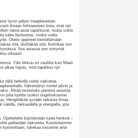
anut hyvin paljon maaplaneetan
uvasti ilmaan hiilisaasteen kera, ovat nyt
illoin nämä asiat tapahtuvat, mutta voitte
ota tulee lävitsenne, minkä voitte
tte. Olette oppineet kierrättämään
akaa sitä, levittäkää sitä. Kertokaa sen
tymässä. Itse asiassa sen siirtymät
tuu oikeasti.
ressä. Ydin liikkuu eri vauhtia kuin Maan
e alkaa hajota, mitä tapahtuu nyt.
tällä hetkellä voitte vaikuttaa
aaplaneetalle, hälventänyt monet pilvet ja
eksi. Älkää lannistuko pienistä asioista.
kin joita luulitte isoiksi ongelmiksenne
uu. Hengittäkää syvään raikasta ilmaa.
valolla, rakkaudella ja energialla, jota
a. Opettelette käyttämään tuota henkeä –
Olette pelilaudan taikureita. Kunnioitamme
e kunnioittaen, tukekaa toisianne aina