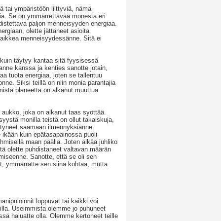
iä tai ympäristöön liittyviä, nämä
sia. Se on ymmärrettävää monesta eri
hdistettava paljon menneisyyden energiaa.
giaan, olette jättäneet asioita
 kaikkea menneisyydessänne. Sitä ei
 kuin täytyy kantaa sitä fyysisessä
anne kanssa ja kenties sanotte jotain,
a tuota energiaa, joten se tallentuu
nne. Siksi teillä on niin monia parantajia
mistä planeetta on alkanut muuttua
ukko, joka on alkanut taas syöttää.
yystä monilla teistä on ollut takaiskuja,
pystyneet saamaan ilmennyksiänne
te ikään kuin epätasapainossa puoli
hmisellä maan päällä. Joten älkää juhliko
tä olette puhdistaneet valtavan määrän
miseenne. Sanotte, että se oli sen
t, ymmärrätte sen siinä kohtaa, mutta
nipuloinnit loppuvat tai kaikki voi
lueilla. Useimmista olemme jo puhuneet
ssä haluatte olla. Olemme kertoneet teille