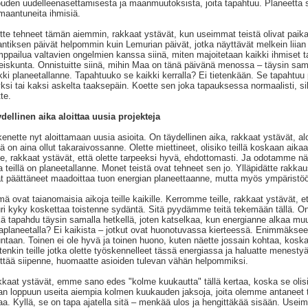
ouden uudelleenasettamisesta ja maanmuutoksista, joita tapahtuu. Planeetta s
maantuneita ihmisiä.
tte tehneet tämän aiemmin, rakkaat ystävät, kun useimmat teistä olivat paikal
antiksen päivät helpommin kuin Lemurian päivät, jotka näyttävät melkein liian y
ppailua valtavien ongelmien kanssa siinä, miten majoitetaan kaikki ihmiset 
eiskunta. Onnistuitte siinä, mihin Maa on tänä päivänä menossa – täysin sam
kki planeetallanne. Tapahtuuko se kaikki kerralla? Ei tietenkään. Se tapahtuu
yksi tai kaksi askelta taaksepäin. Koette sen joka tapauksessa normaalisti, si
tte.
dellinen aika aloittaa uusia projekteja
enette nyt aloittamaan uusia asioita. On täydellinen aika, rakkaat ystävät, aloi
llä on aina ollut takaraivossanne. Olette miettineet, olisiko teillä koskaan aik
lle, rakkaat ystävät, että olette tarpeeksi hyvä, ehdottomasti. Ja odotamme
a teillä on planeetallanne. Monet teistä ovat tehneet sen jo. Ylläpidätte rakkau
t päättäneet maadoittaa tuon energian planeettaanne, mutta myös ympäristöö
ä ovat taianomaisia aikoja teille kaikille. Kerromme teille, rakkaat ystävät, 
ri kyky koskettaa toistenne sydäntä. Sitä pyydämme teitä tekemään tällä. On
ä tapahdu täysin samalla hetkellä, joten katselkaa, kun energianne alkaa m
planeetalla? Ei kaikista – jotkut ovat huonotuvassa kierteessä. Enimmäkseen
ntaan. Toinen ei ole hyvä ja toinen huono, kuten näette jossain kohtaa, koska
tenkin teille jotka olette työskennelleet tässä energiassa ja haluatte menestyä j
ittää siipenne, huomaatte asioiden tulevan vähän helpommiksi.
kaat ystävät, emme sano edes "kolme kuukautta" tällä kertaa, koska se olisi
an loppuun useita aiempia kolmen kuukauden jaksoja, joita olemme antaneet t
aa. Kyllä, se on tapa ajatella sitä – menkää ulos ja hengittäkää sisään. Useimm