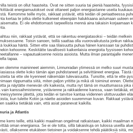
illa teistä on ollut haasteita. Ovat ne sitten suuria tai pieniä haasteita, fyysis
kittävät energiamuutokset ovat ottaneet paljon energiastanne useita kuukau
stä. Kerromme teille myös, rakkaat ystävät, että teidän oli periaatteessa pu
ta kertaa te jotka olette kulkeneet eteenpäin halukkaana astumaan uuteen ener
kaisematta. Ei ole ehdottomasti tarpeellista mennä aina takaisin korjaamaan
ita.
ahtuu niin, rakkaat ystävät, että se rakentuu energiatasoksi – teidän melkein
muksessanne. Toisin sanoen, teillä saattaa olla vuorovaikutusta jonkun rakka
ä loukkaa häntä. Sitten ette saa tilaisuutta puhua hänen kanssaan tai puhdista
nekin kehoonne. Keskitätte tavallisesti kaikenlaisia energioita fyysiseen kehoo
neetallanne – vapautuaksenne noista asioista. Mutta ilman parantajalle mene
ella tapaa.
en olemme maininneet aiemmin, Linnunradan ytimessä on melko suuri musta a
iasiassa olette koko tämän ajan puhdistaneet ja selvittäneet energiaa. Tästä s
steita tai ette ole kyenneet näkemään tulevaisuutta. Tunsitte, että te ette 
mimaan riippumatta siitä, miten paljon yrititte ja mikä oli toiminut ennen. Olet
etta ja näytätte menevän ohi kaikesta, mutta nyt tämä on muuttumassa joka i
ä vain kanssaihmistenne, ystävienne ja rakkaidenne kanssa, vaan tietäkää, et
neisyytenne jätettä, jota teidän ei tarvitse kantaa viidennen ulottuvuuden elä
oista, kun tulette Kotiin ja näette asioiden suuremman kuvan. Rakkaat ystävä
hen saakka tietäkää vain, että asiat paranevat kaikilla.
uria ja Atlantis
e kerro teille, että kaikki maailman ongelmat ratkaistaan, kaikki maailman ma
vittää oman energiansa. Se ei ole totta, sillä takaiskuja on tulossa useilla a
västi, ollaksenne etukäteen tietoinen ja voidaksenne tehdä päätöksiä siitä, mi