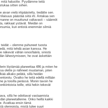
 mitä halusitte. Pyydämme teitä
tukaa sitten siihen.
le aivan vielä irtipäästetty, tiedätte sen.
tilaisuus päästää siitä irti. Antakaa sen
ilmanne on muuttunut valtavasti – säännöt
ta, rakkaat ystävät. Meidän on
iversumia, kun entistä enemmän silmiä
t teidät – olemme puhuneet tuosta
tiedä, mitä tehdä asian kanssa. He
e näkevät vähän ionosfääriä, sinistä
teidän lähestymiseen, he ovat äskettäin
plerin löytämää planeettaa 486 ja miten he
iassa olette jo nähneet muutaman, joten
Älkää alkako pelätä, sillä heidän
entorotu. Ovatko he teitä edellä millään
nne ja toisilla perässä. Monin tavoin he
nkiintoista teille, että hekin tekevät
va, sillä he odottavat vastaamista
dän planeetallenne. Onko heillä kaikki
ne. Avatkaa ensin tämä
ä olennoista, mistä tulee suuri