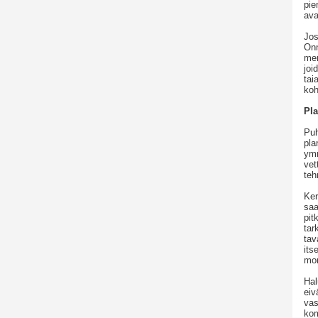
pie
ava
Jos
Onn
men
joi
tai
koh
Pla
Puh
pla
ymm
vet
teh
Ker
saa
pit
tar
tav
its
mon
Hal
eiv
vas
kom