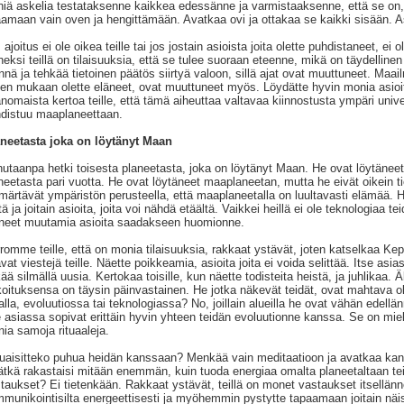
niä askelia testataksenne kaikkea edessänne ja varmistaaksenne, että se on,
amaan vain oven ja hengittämään. Avatkaa ovi ja ottakaa se kaikki sisään. As
 ajoitus ei ole oikea teille tai jos jostain asioista joita olette puhdistaneet, ei o
eksi teillä on tilaisuuksia, että se tulee suoraan eteenne, mikä on täydellinen 
nä ja tehkää tietoinen päätös siirtyä valoon, sillä ajat ovat muuttuneet. Maa
den mukaan olette eläneet, ovat muuttuneet myös. Löydätte hyvin monia asioi
anomaista kertoa teille, että tämä aiheuttaa valtavaa kiinnostusta ympäri un
distuu maaplaneettaan.
neetasta joka on löytänyt Maan
utaanpa hetki toisesta planeetasta, joka on löytänyt Maan. He ovat löytänee
neetasta pari vuotta. He ovat löytäneet maaplaneetan, mutta he eivät oikein 
ärtävät ympäristön perusteella, että maaplaneetalla on luultavasti elämää. H
tä ja joitain asioita, joita voi nähdä etäältä. Vaikkei heillä ei ole teknologiaa 
neet muutamia asioita saadakseen huomionne.
romme teille, että on monia tilaisuuksia, rakkaat ystävät, joten katselkaa Ke
vat viestejä teille. Näette poikkeamia, asioita joita ei voida selittää. Itse as
kää silmällä uusia. Kertokaa toisille, kun näette todisteita heistä, ja juhlikaa. 
koituksensa on täysin päinvastainen. He jotka näkevät teidät, ovat mahtava ol
alla, evoluutiossa tai teknologiassa? No, joillain alueilla he ovat vähän edellä
e asiassa sopivat erittäin hyvin yhteen teidän evoluutionne kanssa. Se on miele
ia samoja rituaaleja.
uaisitteko puhua heidän kanssaan? Menkää vain meditaatioon ja avatkaa kana
ätkä rakastaisi mitään enemmän, kuin tuoda energiaa omalta planeetaltaan tei
taukset? Ei tietenkään. Rakkaat ystävät, teillä on monet vastaukset itsellän
munikointisilta energeettisesti ja myöhemmin pystytte tapaamaan joitain näist