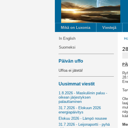
Mikä on Luxonia
Viestejä
In English
H
Suomeksi
28
Päivän uffo
PÄ
Uffoa ei jätetä!
Ryh
28.
Ene
Uusimmat viestit
Ter
1.8.2026 - Maskuliinin paluu -
oikean järjestyksen
Ole
palauttaminen
laa
mut
31.7.2026 - Elokuun 2026
näy
energiapäivitys
kää
Elokuu 2026 - Lämpö nousee
Me
31.7.2026 - Leijonaportti - pyhä