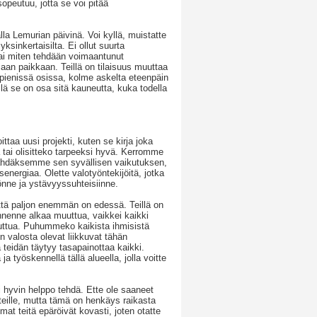
opeutuu, jotta se voi pitää
la Lemurian päivinä. Voi kyllä, muistatte
ksinkertaisilta. Ei ollut suurta
tai miten tehdään voimaantunut
aan paikkaan. Teillä on tilaisuus muuttaa
 pienissä osissa, kolme askelta eteenpäin
llä se on osa sitä kauneutta, kuka todella
ttaa uusi projekti, kuten se kirja joka
aa tai olisitteko tarpeeksi hyvä. Kerromme
 nähdäksemme sen syvällisen vaikutuksen,
senergiaa. Olette valotyöntekijöitä, jotka
nne ja ystävyyssuhteisiinne.
että paljon enemmän on edessä. Teillä on
nenne alkaa muuttua, vaikkei kaikki
uuttua. Puhummeko kaikista ihmisistä
 valosta olevat liikkuvat tähän
 teidän täytyy tasapainottaa kaikki.
a työskennellä tällä alueella, jolla voitte
 hyvin helppo tehdä. Ette ole saaneet
eille, mutta tämä on henkäys raikasta
at teitä epäröivät kovasti, joten otatte