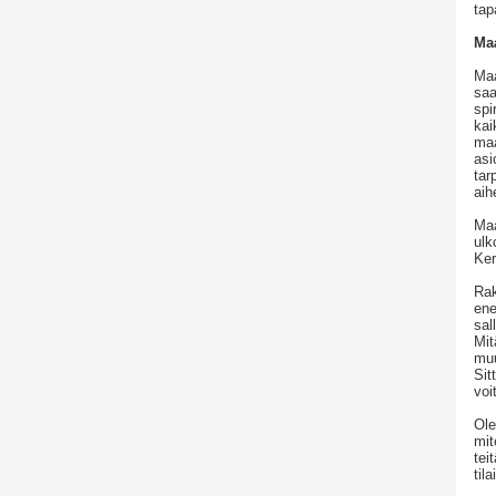
tap
Ma
Maa
saa
spi
kai
maa
asi
tar
aih
Maa
ulk
Ke
Rak
ene
sal
Mit
muu
Sit
voi
Ole
mit
tei
til