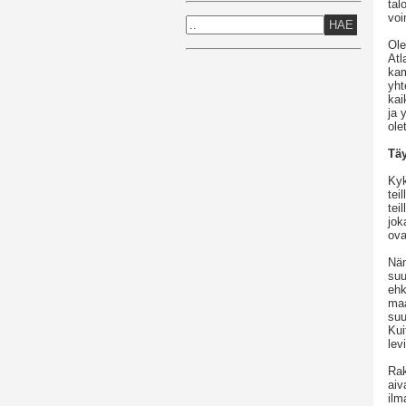
tal
voi
HAE
Ole
Atl
kam
yht
kai
ja 
ole
Täy
Kyk
tei
tei
jok
ova
Näm
suu
ehk
maa
suu
Kui
lev
Rak
aiv
ilm