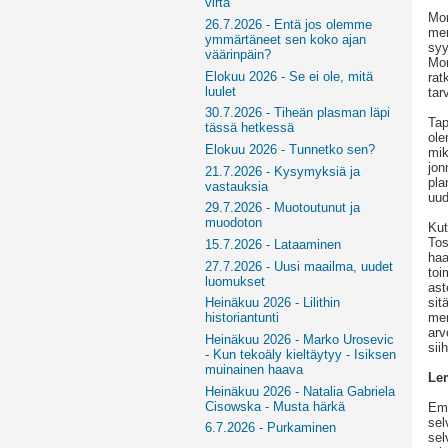
virta
Mon
26.7.2026 - Entä jos olemme
mer
ymmärtäneet sen koko ajan
syy
väärinpäin?
Mon
Elokuu 2026 - Se ei ole, mitä
rat
luulet
tarv
30.7.2026 - Tiheän plasman läpi
Tap
tässä hetkessä
ole
Elokuu 2026 - Tunnetko sen?
mik
jon
21.7.2026 - Kysymyksiä ja
pla
vastauksia
uud
29.7.2026 - Muotoutunut ja
muodoton
Kut
Tos
15.7.2026 - Lataaminen
haa
27.7.2026 - Uusi maailma, uudet
toi
luomukset
ast
sit
Heinäkuu 2026 - Lilithin
men
historiantunti
arv
Heinäkuu 2026 - Marko Urosevic
sii
- Kun tekoäly kieltäytyy - Isiksen
muinainen haava
Lem
Heinäkuu 2026 - Natalia Gabriela
Cisowska - Musta härkä
Emm
sel
6.7.2026 - Purkaminen
sel