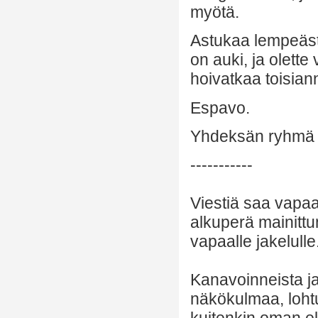
myötä.
Astukaa lempeästi
on auki, ja olette
hoivatkaa toisian
Espavo.
Yhdeksän ryhmä
-----------
Viestiä saa vapaa
alkuperä mainittu
vapaalle jakelulle
Kanavoinneista ja 
näkökulmaa, lohtu