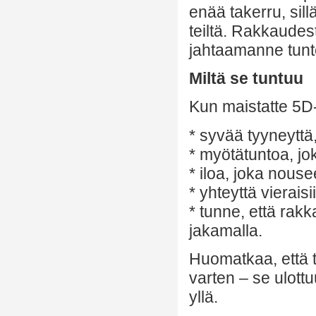
enää takerru, sill
teiltä. Rakkaudes
jahtaamanne tunte
Miltä se tuntuu
Kun maistatte 5D-
* syvää tyyneyttä
* myötätuntoa, jok
* iloa, joka nouse
* yhteyttä vieraisi
* tunne, että rak
jakamalla.
Huomatkaa, että t
varten – se ulottu
yllä.