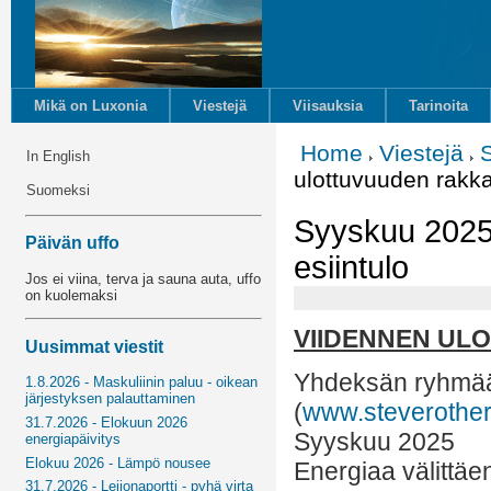
Mikä on Luxonia
Viestejä
Viisauksia
Tarinoita
Home
Viestejä
In English
ulottuvuuden rakka
Suomeksi
Syyskuu 2025
Päivän uffo
esiintulo
Jos ei viina, terva ja sauna auta, uffo
on kuolemaksi
VIIDENNEN UL
Uusimmat viestit
Yhdeksän ryhmää
1.8.2026 - Maskuliinin paluu - oikean
järjestyksen palauttaminen
(
www.steverother
31.7.2026 - Elokuun 2026
Syyskuu 2025
energiapäivitys
Elokuu 2026 - Lämpö nousee
Energiaa välittäe
31.7.2026 - Leijonaportti - pyhä virta