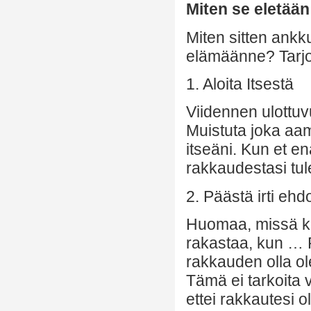
Miten se eletään
Miten sitten ank
elämäänne? Tarjo
1. Aloita Itsestä
Viidennen ulottuv
Muistuta joka aamu
itseäni. Kun et en
rakkaudestasi tul
2. Päästä irti ehd
Huomaa, missä koh
rakastaa, kun … 
rakkauden olla ol
Tämä ei tarkoita 
ettei rakkautesi o