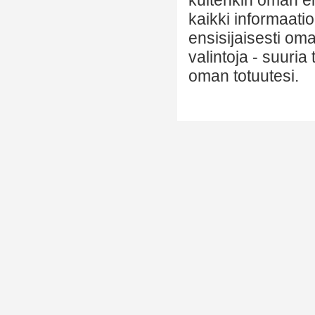
kuitenkin oman el
kaikki informaatio
ensisijaisesti om
valintoja - suuria
oman totuutesi.