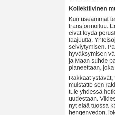
Kollektiivinen 
Kun useammat teis
transformoituu. Eri
eivät löydä perus
taajuutta. Yhteis
selviytymisen. P
hyväksymisen vär
ja Maan suhde pa
planeettaan, joka 
Rakkaat ystävät, 
muistatte sen rakk
tule yhdessä hetk
uudestaan. Viides
nyt elää tuossa 
hengenvedon, joka