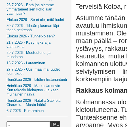
Terveisiä Kotoa, 
26.7.2026 - Entä jos olemme
ymmärtäneet sen koko ajan
väärinpäin?
Astumme tänään 
Elokuu 2026 - Se ei ole, mitä luulet
avautuu ihmiskun
30.7.2026 - Tiheän plasman läpi
tässä hetkessä
muistaminen. Ole
Elokuu 2026 - Tunnetko sen?
maan päällä – r
21.7.2026 - Kysymyksiä ja
vastauksia
ystävyys, rakkaus
29.7.2026 - Muotoutunut ja
kauneutta, mutta
muodoton
kolmannen ulottu
15.7.2026 - Lataaminen
27.7.2026 - Uusi maailma, uudet
selviytymisen – li
luomukset
korkeampiin taaju
Heinäkuu 2026 - Lilithin historiantunti
Heinäkuu 2026 - Marko Urosevic -
Rakkaus kolman
Kun tekoäly kieltäytyy - Isiksen
muinainen haava
Heinäkuu 2026 - Natalia Gabriela
Kolmannessa ulot
Cisowska - Musta härkä
kietoutuneena. Tu
6.7.2026 - Purkaminen
Tunteaksenne ehe
arvoanne. Myös s
HAE