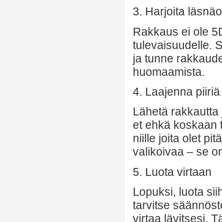
3. Harjoita läsnä
Rakkaus ei ole 5
tulevaisuudelle. 
ja tunne rakkaude
huomaamista.
4. Laajenna piiriä
Lähetä rakkautta j
et ehkä koskaan ta
niille joita olet p
valikoivaa – se o
5. Luota virtaan
Lopuksi, luota sii
tarvitse säännöst
virtaa lävitsesi