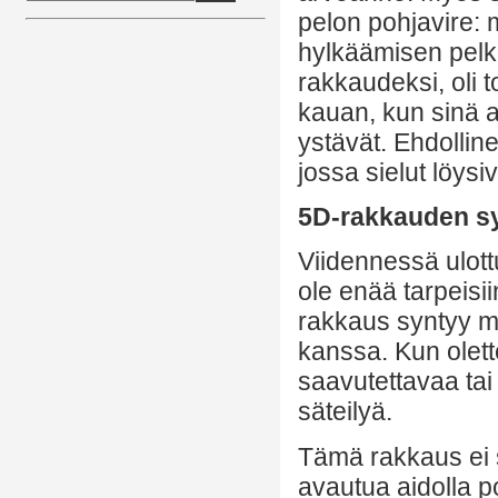
pelon pohjavire: 
hylkäämisen pelko.
rakkaudeksi, oli 
kauan, kun sinä a
ystävät. Ehdollin
jossa sielut löysi
5D-rakkauden s
Viidennessä ulott
ole enää tarpeisi
rakkaus syntyy mu
kanssa. Kun olett
saavutettavaa ta
säteilyä.
Tämä rakkaus ei s
avautua aidolla p