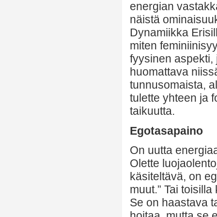
energian vastakk
näistä ominaisuuks
Dynamiikka Erisill
miten feminiinisy
fyysinen aspekti,
huomattava niissä
tunnusomaista, all
tulette yhteen ja
taikuutta.
Egotasapaino
On uutta energia
Olette luojaolento
käsiteltävä, on ego
muut.” Tai toisilla
Se on haastava t
hoitaa, mutta se 