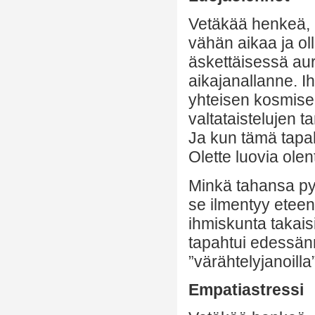
Vetäkää henkeä, r
vähän aikaa ja ol
äskettäisessä au
aikajanallanne. Ih
yhteisen kosmisen
valtataistelujen ta
Ja kun tämä tapah
Olette luovia olen
Minkä tahansa py
se ilmentyy eteen
ihmiskunta takais
tapahtui edessänn
”värähtelyjanoilla”
Empatiastressi