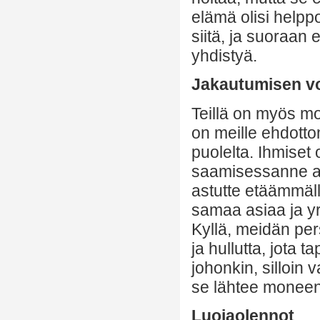
elämä olisi helppo
siitä, ja suoraan 
yhdistyä.
Jakautumisen v
Teillä on myös moni
on meille ehdott
puolelta. Ihmiset
saamisessanne aja
astutte etäämmälle
samaa asiaa ja yr
Kyllä, meidän per
ja hullutta, jota 
johonkin, silloin 
se lähtee moneen
Luojaolennot