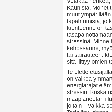
Vetäkää henkeä, r
Kaunista. Monet te
muut ympärillään.
tapahtumista, jot
luonteenne on tas
tasapainottamaan 
stressinä. Minne 
kehossanne, myö
tai sairauteen. Id
sitä liittyy omien
Te olette etusijal
on vaikea ymmärt
energiarajat eläm
stressin. Koska u
maaplaneetan illuus
joltain – vaikka