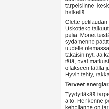
tarpeisiinne, kesk
hetkellä.
Olette pelilaudan
Uskotteko taikuut
peliä. Monet teist
sydämenne päättä
uudelle olemassaol
takaisin nyt. Ja 
tätä, ovat matkus
ollakseen täällä j
Hyvin tehty, rakkaa
Terveet energiar
Tyydyttäkää tarpee
aito. Henkenne pe
kehollanne on tarp