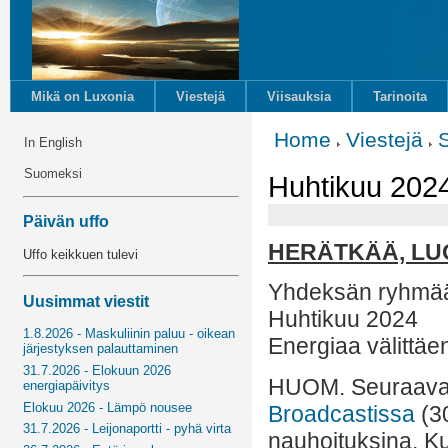
Mikä on Luxonia
Viestejä
Viisauksia
Tarinoita
Home
Viestejä
In English
Suomeksi
Huhtikuu 2024
Päivän uffo
HERÄTKÄÄ, LU
Uffo keikkuen tulevi
Yhdeksän ryhmää
Uusimmat viestit
Huhtikuu 2024
1.8.2026 - Maskuliinin paluu - oikean
Energiaa välittäe
järjestyksen palauttaminen
31.7.2026 - Elokuun 2026
HUOM. Seuraavat 
energiapäivitys
Elokuu 2026 - Lämpö nousee
Broadcastissa
(30
31.7.2026 - Leijonaportti - pyhä virta
nauhoituksina. Ku