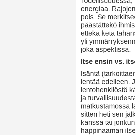
Todellisuudessa, 
energiaa. Rajojen 
pois. Se merkitsee,
päästättekö ihmisi
ettekä ketä tahan
yli ymmärryksenne
joka aspektissa.
Itse ensin vs. i
Isäntä (tarkoitta
lentää edelleen.
lentohenkilöstö kä
ja turvallisuudes
matkustamossa la
sitten heti sen j
kanssa tai jonkun 
happinaamari itse