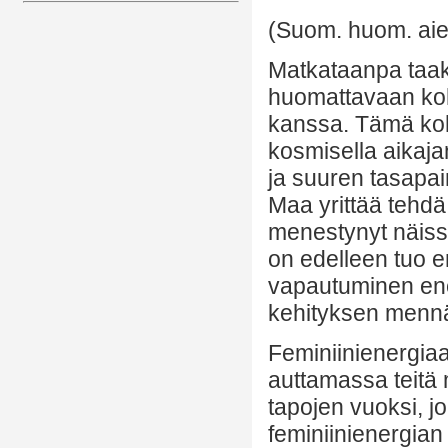
(Suom. huom. ai
Matkataanpa taak
huomattavaan koh
kanssa. Tämä koh
kosmisella aikaja
ja suuren tasapai
Maa yrittää tehdä
menestynyt näissä
on edelleen tuo e
vapautuminen ener
kehityksen mennä
Feminiinienergiaa
auttamassa teitä 
tapojen vuoksi, j
feminiinienergian