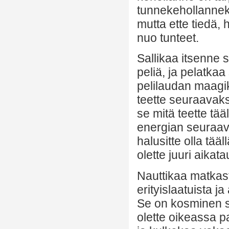
tunnekehollanneki
mutta ette tiedä,
nuo tunteet.
Sallikaa itsenne s
peliä, ja pelatkaa
pelilaudan maagi
teette seuraavaks
se mitä teette tä
energian seuraava
halusitte olla tääl
olette juuri aikat
Nauttikaa matkast
erityislaatuista j
Se on kosminen si
olette oikeassa p