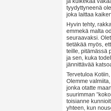
ja kulkekaa vakaa
tyydyttyneenä olen
joka laittaa kaik
Hyvin tehty, rakka
emmekä malta odo
seuraavaksi. Olet
tietäkää myös, et
teille, pitämässä 
ja sen, kuka todel
jännittävää katsoa
Tervetuloa Kotii
Olemme valmiita, j
jonka otatte maan 
suurimman ”kokolu
toisianne kunnioi
yhteen, kun nouse