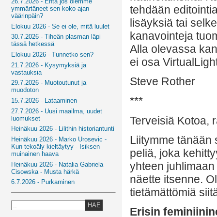
26.7.2026 - Entä jos olemme
tehdään editoint
ymmärtäneet sen koko ajan
väärinpäin?
lisäyksiä tai selk
Elokuu 2026 - Se ei ole, mitä luulet
kanavointeja tuom
30.7.2026 - Tiheän plasman läpi
tässä hetkessä
Alla olevassa kana
Elokuu 2026 - Tunnetko sen?
ei osa VirtualLigh
21.7.2026 - Kysymyksiä ja
vastauksia
Steve Rother
29.7.2026 - Muotoutunut ja
muodoton
***
15.7.2026 - Lataaminen
27.7.2026 - Uusi maailma, uudet
Terveisiä Kotoa, 
luomukset
Heinäkuu 2026 - Lilithin historiantunti
Liitymme tänään 
Heinäkuu 2026 - Marko Urosevic -
Kun tekoäly kieltäytyy - Isiksen
peliä, joka kehitt
muinainen haava
yhteen juhlimaan 
Heinäkuu 2026 - Natalia Gabriela
Cisowska - Musta härkä
näette itsenne. Ol
6.7.2026 - Purkaminen
tietämättömiä siit
HAE
Erisin feminiinin