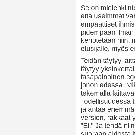
Se on mielenkiint
että useimmat van
empaattiset ihmise
pidempään ilman i
kehotetaan niin, m
etusijalle, myös 
Teidän täytyy lai
täytyy yksinkerta
tasapainoinen ego
jonon edessä. Mik
tekemällä laitta
Todellisuudessa t
ja antaa enemmä
version, rakkaat 
”Ei.” Ja tehdä ni
suoraan aidosta i