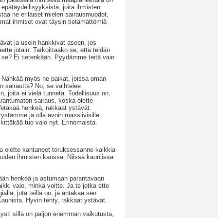
 epätäydellisyyksistä, joita ihmisten
dostaa ne erilaiset mielen sairausmuodot,
immat ihmiset ovat täysin tietämättömiä
äävät ja usein hankkivat aseen, jos
tte jotain. Tarkoittaako se, että teidän
a se? Ei tietenkään. Pyydämme teitä vain
. Nähkää myös ne paikat, joissa oman
en sairautta? No, se vaihtelee
, joita ei vielä tunneta. Todellisuus on,
parantumaton sairaus, koska olette
Vetäkää henkeä, rakkaat ystävät.
ystämme ja olla avoin massiivisille
ittäkää tuo valo nyt. Erinomaista.
a olette kantaneet toruksessanne kaikkia
 muiden ihmisten kanssa. Niissä kauniissa
ämään henkeä ja astumaan parantavaan
kki valo, minkä voitte. Ja te jotka ette
alla, jota teillä on, ja antakaa sen
unista. Hyvin tehty, rakkaat ystävät.
ietysti sillä on paljon enemmän vaikutusta,