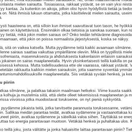
kinlaista mielen sairautta. Tosiasiassa, rakkaat ystävät, se on vain yksi niistä
tyy kantaa. Ja kuitenkin on aikoja, jolloin olisi hyvin hyödyllistä tietää ja tie
ta on. Niitä ihmisiä lukuun ottamatta, jotka käsittelevät mielen sairautta, use
ä.
tysti haasteena on, että silloin kun ihmiset saavuttavat tuon tason, he hyökk
lainen on käytettävissä. Ensinnäkin olkaa tietoisia ja sanokaa suoraan, kun näe
tyy tietää, mikä jokin mielen sairaus on? Onko teidän tehtävänne diagnosoid
maamaan, että jokin on poissa normaalista järjestyksestä, koska se näkyy.
lä, sitä on vaikea katsella. Mutta pyydämme teitä kaikki avaamaan silmänne
lenne sairaus saattaa vaikuttaa ympärillänne oleviin. Mikä on tyypillistä miel
tsofreniasta, masennuksesta ja ahdistuksesta kaikenlaisiin erilaisiin sairauksiin
ä jokainen on sairas maaplaneetalla. Hyvin yksinkertaisesti teillä kaikilla on 
sisessä kehossa. Mutta todellisuudessa ette ole vaarassa, rakkaat ystävät. 
etetään rakkautta kaikkiin mielen sairauksiin, jotta saamme syventää ymmärr
antumismahdollisuuksille maaplaneetalla. Siis vetäkää syvään henkeä, ja kesk
u piiriin
tkaa silmänne, ja palatkaa takaisin maailmaan hetkeksi. Viime kuusta saakk
ta kolhuja ja mustelmia siitä, että olette olleet tekemisissä maaplaneetan ja
rissa viivoissa jotka muodostavat toruksenne, on nyt pieniä sykkyröitä.
 pyydämme jokaista teitä, jotka tarvitsette parannusta toruksessanne, vet
riin. Sallikaa meidän parantaa teidät, avatkaa sydämenne ja vastaanottakaa kai
uneet piiriin, avatkaa sydämenne ja säteilkää valoa siihen. Täyttäkää se energi
ttaa tuo energia parantavaan muotoon. Vetäkää henkeä ja puhaltakaa ulos. Ka
o teillä joku, josta välitätte ja jonka haluaisitte laittaa parantavaan piiriin? T