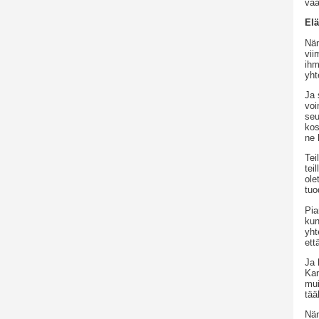
vaa
Elä
Näm
vii
ihm
yht
Ja 
voi
seu
kos
ne 
Tei
tei
ole
tuo
Pia
kun
yht
ett
Ja 
Kan
mui
tää
Näm