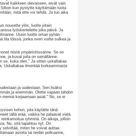
ttavat kaikkeen olevaiseen, eivät vain
Silloin kun pystytte käyttämään tuota
itään, mitä ette voi tehdä. Ja tuo aika
un nousette ylös, luotte jotain
 kanssa työskentelette joka päivä. Ja
ailmanne. Usein luotte oman pyhän
ä tila töissä, jonka oven voitte sulkea ja
monet niistä ympäristössänne. Se on
ne, ja kuvat joita on seinällänne.
on se, kuka olen." Ja sitten uskaltakaa
uksia. Uskaltakaa ilmentää korkeammasta
 uudestaan ja uudestaan. Sen lisäksi
emmän ja enemmän. Olette vapaan tahdon
ion mennä korjaamaan asiat." No, se ei
yysisen kehon, jota käytätte tänä
eet tällä erää, vaikka he palaavat vielä.
reinkarnoitua ryhminä. On aikoja, jolloin
sia. No, sitä tapahtuu nyt. On
selvittää, miten he voivat auttaa
amaan asioita tai teidän polkuanne,