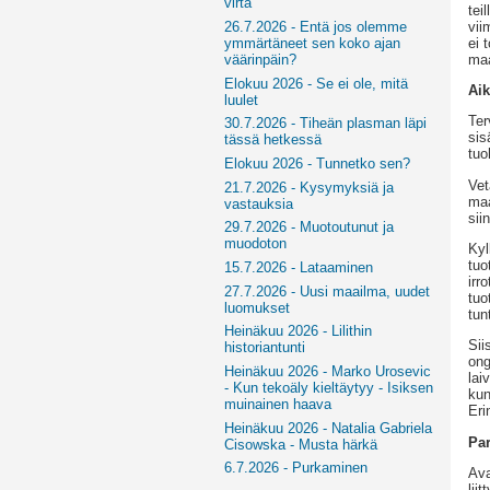
virta
tei
vii
26.7.2026 - Entä jos olemme
ei 
ymmärtäneet sen koko ajan
maa
väärinpäin?
Elokuu 2026 - Se ei ole, mitä
Ai
luulet
Ter
30.7.2026 - Tiheän plasman läpi
sis
tässä hetkessä
tuo
Elokuu 2026 - Tunnetko sen?
Vet
21.7.2026 - Kysymyksiä ja
maa
vastauksia
sii
29.7.2026 - Muotoutunut ja
muodoton
Kyl
tuo
15.7.2026 - Lataaminen
irr
27.7.2026 - Uusi maailma, uudet
tuo
luomukset
tun
Heinäkuu 2026 - Lilithin
Sii
historiantunti
ong
Heinäkuu 2026 - Marko Urosevic
lai
- Kun tekoäly kieltäytyy - Isiksen
kun
muinainen haava
Eri
Heinäkuu 2026 - Natalia Gabriela
Par
Cisowska - Musta härkä
6.7.2026 - Purkaminen
Ava
lii