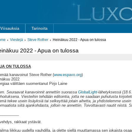
Viisauksia
Tarinoita
ome
Viestejä
Steve Rother
Heinäkuu 2022 - Apua on tulossa
inäkuu 2022 - Apua on tulossa
UA ON TULOSSA
mää kanavoinut Steve Rother (
www.espavo.org
)
näkuu 2022
rgiaa välittäen suomentanut Pirjo Laine
m. Seuraavat kanavoinnit annettiin suorassa
GlobalLight
-lähetyksessä (18.6.
hoituksena. Viesteihin tehdään editointia, jotta ne saadaan puhutusta kirjoi
mä tekee usein lisäyksiä tai selkeyttää jotain aihetta, ja yhdistelemme usei
ormaatiota siitä ajankohdasta, jolloin ne annettiin. Toivottavasti nautit niistä. 
__________
vehdys, rakkaat ystävät.
ilma liikkuu uudella vauhdilla, ja olette siellä muuttamassa sen jokaista os