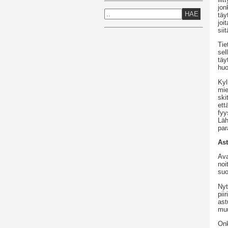
jon
HAE
täy
joi
siit
Tie
sel
täy
huo
Kyl
mie
ski
ett
fyy
Läh
par
Ast
Ava
noi
suo
Nyt
pii
ast
muu
Onk