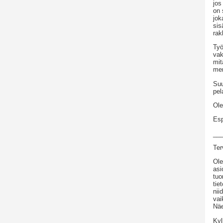
jos
on 
jok
sis
rak
Työ
vak
mit
men
Suu
pel
Ole
Es
__
Ter
Ole
asi
tuo
tie
nii
vai
Näe
Kyl