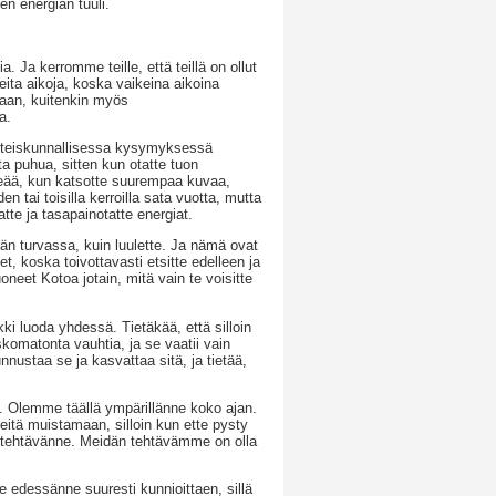
en energian tuuli.
. Ja kerromme teille, että teillä on ollut
eita aikoja, koska vaikeina aikoina
llaan, kuitenkin myös
a.
i yhteiskunnallisessa kysymyksessä
ta puhua, sitten kun otatte tuon
rkeää, kun katsotte suurempaa kuvaa,
 tai toisilla kerroilla sata vuotta, mutta
tte ja tasapainotatte energiat.
män turvassa, kuin luulette. Ja nämä ovat
et, koska toivottavasti etsitte edelleen ja
oneet Kotoa jotain, mitä vain te voisitte
ki luoda yhdessä. Tietäkää, että silloin
skomatonta vauhtia, ja se vaatii vain
unnustaa se ja kasvattaa sitä, ja tietää,
in. Olemme täällä ympärillänne koko ajan.
itä muistamaan, silloin kun ette pysty
n tehtävänne. Meidän tehtävämme on olla
e edessänne suuresti kunnioittaen, sillä