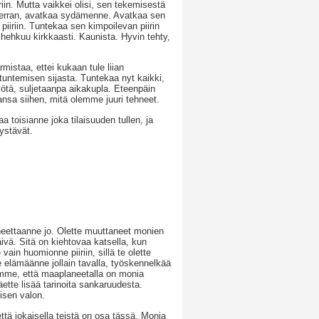
iriin. Mutta vaikkei olisi, sen tekemisestä
s kerran, avatkaa sydämenne. Avatkaa sen
 piiriin. Tuntekaa sen kimpoilevan piirin
 hehkuu kirkkaasti. Kaunista. Hyvin tehty,
istaa, ettei kukaan tule liian
, tuntemisen sijasta. Tuntekaa nyt kaikki,
ötä, suljetaanpa aikakupla. Eteenpäin
nsa siihen, mitä olemme juuri tehneet.
toisianne joka tilaisuuden tullen, ja
 ystävät.
aneettaanne jo. Olette muuttaneet monien
äivä. Sitä on kiehtovaa katsella, kun
ain huomionne piiriin, sillä te olette
e elämäänne jollain tavalla, työskennelkää
ämme, että maaplaneetalla on monia
tte lisää tarinoita sankaruudesta.
isen valon.
että jokaisella teistä on osa tässä. Monia