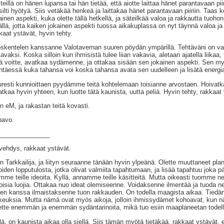
 teillä on hänen lupansa tai hän tietää, että aiotte laittaa hänet parantavaan pi
silti hyötyä. Siis vetäkää henkeä ja laittakaa hänet parantavaan piiriin. Taa
ainen aspekti, kuka olette tällä hetkellä, ja säteilkää valoa ja rakkautta tuohon
ällä, jotta kaiken jokainen aspekti tuossa aikakuplassa on nyt täynnä valoa ja
kaat ystävät, hyvin tehty.
skentelen kanssanne Valotavernan suuren pöydän ympärillä. Tehtäväni on varm
avaksi. Koska silloin kun ihmisistä tulee liian vakavia, aletaan ajatella liikaa
ä voitte, avatkaa sydämenne, ja ottakaa sisään sen jokainen aspekti. Sen my
täessä kuka tahansa voi koska tahansa avata sen uudelleen ja lisätä energia
resti kunnioittaen pyydämme teitä kohtelemaan toisianne arvostaen. Hoivatkaa 
atkaa hyvin yhteen, kun luotte tätä kaunista, uutta peliä. Hyvin tehty, rakkaat
n eM, ja rakastan teitä kovasti.
pavo.
_______________
vehdys, rakkaat ystävät.
n Tarkkailija, ja liityn seuraanne tänään hyvin ylpeänä. Olette muuttaneet pl
oiden lopputulosta, jotka olivat valmiita tapahtumaan, ja lisää tapahtuu joka p
mme teille ideoita. Kyllä, annamme teille käsitteitä. Mutta oikeasti tuomme ne v
toisia luojia. Ottakaa nuo ideat olemiseenne. Voidaksenne ilmentää ja tuoda n
den kanssa ilmaistaksenne tuon rakkauden. On todella maagista aikaa. Tied
keuksia. Mutta nämä ovat myös aikoja, jolloin ihmissydämet kohoavat, kun näe
tte enemmän ja enemmän sydäntarinoita, mikä tuo esiin maaplaneetan todell
lä, on kaunista aikaa olla siellä. Siis tämän myötä tietäkää, rakkaat ystävät, 