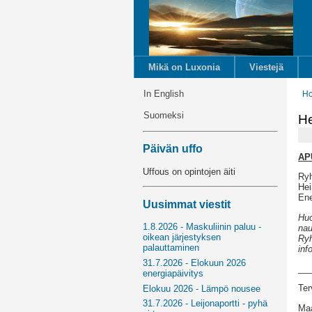
Mikä on Luxonia
Viestejä
In English
H
Suomeksi
He
Päivän uffo
AP
Uffous on opintojen äiti
Ryh
Hei
Ene
Uusimmat viestit
Huo
1.8.2026 - Maskuliinin paluu -
nau
oikean järjestyksen
Ryh
palauttaminen
inf
31.7.2026 - Elokuun 2026
__
energiapäivitys
Ter
Elokuu 2026 - Lämpö nousee
31.7.2026 - Leijonaportti - pyhä
Maa