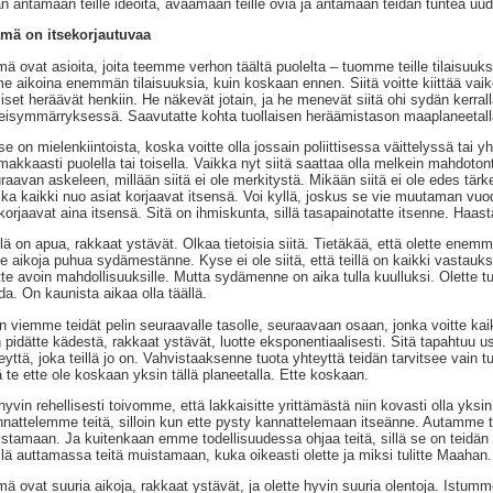
n antamaan teille ideoita, avaamaan teille ovia ja antamaan teidän tuntea uud
mä on itsekorjautuvaa
ä ovat asioita, joita teemme verhon täältä puolelta – tuomme teille tilaisuuksia
me aikoina enemmän tilaisuuksia, kuin koskaan ennen. Siitä voitte kiittää vaik
iset heräävät henkiin. He näkevät jotain, ja he menevät siitä ohi sydän kerra
eisymmärryksessä. Saavutatte kohta tuollaisen heräämistason maaplaneetall
se on mielenkiintoista, koska voitte olla jossain poliittisessa väittelyssä ta
makkaasti puolella tai toisella. Vaikka nyt siitä saattaa olla melkein mahdoton
raavan askeleen, millään siitä ei ole merkitystä. Mikään siitä ei ole edes tä
ka kaikki nuo asiat korjaavat itsensä. Voi kyllä, joskus se vie muutaman vuoden
korjaavat aina itsensä. Sitä on ihmiskunta, sillä tasapainotatte itsenne. Haasta
llä on apua, rakkaat ystävät. Olkaa tietoisia siitä. Tietäkää, että olette enem
lle aikoja puhua sydämestänne. Kyse ei ole siitä, että teillä on kaikki vastauks
tte avoin mahdollisuuksille. Mutta sydämenne on aika tulla kuulluksi. Olette tu
da. On kaunista aikaa olla täällä.
n viemme teidät pelin seuraavalle tasolle, seuraavaan osaan, jonka voitte kaik
 pidätte kädestä, rakkaat ystävät, luotte eksponentiaalisesti. Sitä tapahtuu u
eyttä, joka teillä jo on. Vahvistaaksenne tuota yhteyttä teidän tarvitsee vain t
ä te ette ole koskaan yksin tällä planeetalla. Ette koskaan.
hyvin rehellisesti toivomme, että lakkaisitte yrittämästä niin kovasti olla yks
nattelemme teitä, silloin kun ette pysty kannattelemaan itseänne. Autamme te
stamaan. Ja kuitenkaan emme todellisuudessa ohjaa teitä, sillä se on teidä
llä auttamassa teitä muistamaan, kuka oikeasti olette ja miksi tulitte Maahan.
ä ovat suuria aikoja, rakkaat ystävät, ja olette hyvin suuria olentoja. Istumm