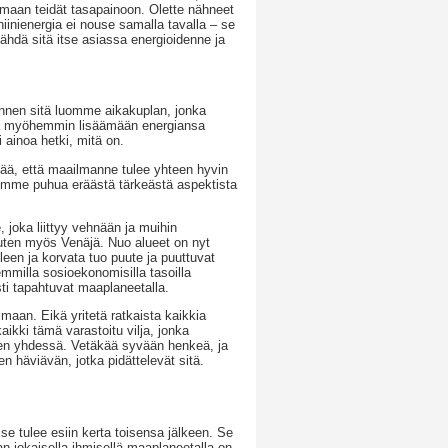
uomaan teidät tasapainoon. Olette nähneet
niinienergia ei nouse samalla tavalla – se
nähdä sitä itse asiassa energioidenne ja
ennen sitä luomme aikakuplan, jonka
tulla myöhemmin lisäämään energiansa
 ainoa hetki, mitä on.
äkää, että maailmanne tulee yhteen hyvin
isimme puhua eräästä tärkeästä aspektista
e, joka liittyy vehnään ja muihin
 kuten myös Venäjä. Nuo alueet on nyt
lleen ja korvata tuo puute ja puuttuvat
emmilla sosioekonomisilla tasoilla
sti tapahtuvat maaplaneetalla.
aan. Eikä yritetä ratkaista kaikkia
aikki tämä varastoitu vilja, jonka
hen yhdessä. Vetäkää syvään henkeä, ja
n häviävän, jotka pidättelevät sitä.
se tulee esiin kerta toisensa jälkeen. Se
jokaisella ihmisellä maaplaneetalla on