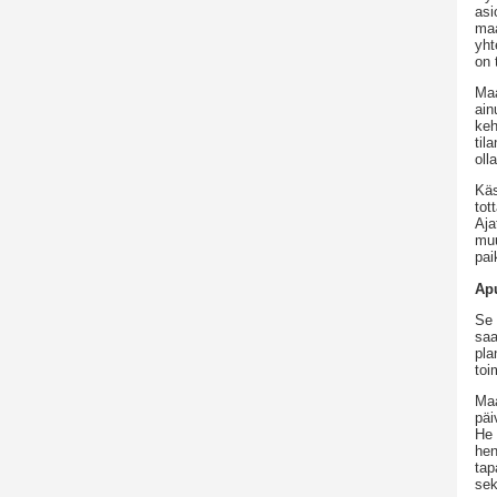
asi
maa
yht
on 
Maa
ain
keh
til
oll
Käs
tot
Aja
muu
pai
Ap
Se 
saa
pla
toi
Maa
päi
He 
hen
tap
sek