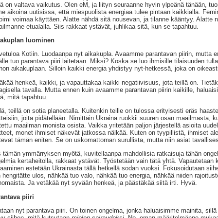
llä on valtava vaikutus. Olen eM, ja liityn seuraanne hyvin ylpeänä tänään, t
me aikoina uutisissa, että miespuolista energiaa tulee pintaan kaikkialla. Femi
toimi voimaa käyttäen. Alatte nähdä sitä nousevan, ja tilanne kääntyy. Alatte 
ilmanne etualalla. Siis rakkaat ystävät, juhlikaa sitä, kun se tapahtuu.
kakuplan luominen
vetuloa Kotiin. Luodaanpa nyt aikakupla. Avaamme parantavan piirin, mutta 
älle tuo parantava piiri laitetaan. Miksi? Koska se luo ihmisille tilaisuuden 
hon aikakuplaan. Silloin kaikki energia yhdistyy nyt-hetkessä, joka on oikeasti
äkää henkeä, kaikki, ja vapauttakaa kaikki negatiivisuus, jota teillä on. Tiet
gisella tavalla. Mutta ennen kuin avaamme parantavan piirin kaikille, halua
nä, mitä tapahtuu.
lä, teillä on sotia planeetalla. Kuitenkin teille on tulossa erityisesti eräs haast
tteisiin, joita pidätellään. Nimittäin Ukraina ruokkii suuren osan maailmasta,
otettu maailman monista osista. Vaikka yritetään paljon järjestellä asioita uude
tteet, monet ihmiset näkevät jatkossa nälkää. Kuten on tyypillistä, ihmiset al
tevat tämän eniten. Se on uskomattoman surullista, mutta niin asiat tavallise
s tämän ymmärryksen myötä, kuvitellaanpa mahdollisia ratkaisuja tähän ongelm
elmia kertaheitolla, rakkaat ystävät. Työstetään vain tätä yhtä. Vapautetaan k
vaaminen estetään Ukrainasta tällä hetkellä sodan vuoksi. Fokusoidutaan sii
 hengitätte ulos, nähkää tuo valo, nähkää tuo energia, nähkää niiden rajoituste
nomaista. Ja vetäkää nyt syvään henkeä, ja päästäkää siitä irti. Hyvä.
antava piiri
taan nyt parantava piiri. On toinen ongelma, jonka haluaisimme mainita, sillä 
ttyy siihen, mitä kutsutaan
mielen sairaudeksi.
No, oman määritelmänne mukaan 