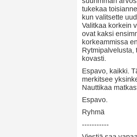
suurimman arvostu
tukekaa toisianne 
kun valitsette uud
Valitkaa korkein v
ovat kaksi ensim
korkeammissa ener
Rytmipalvelusta, 
kovasti.
Espavo, kaikki. 
merkitsee yksinker
Nauttikaa matkast
Espavo.
Ryhmä
-----------
Viestiä saa vapaa