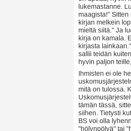
lukemastanne. Lu
maagista!" Sitte
kirjan melkein lo
mieltä siitä." Ja 
kirja on kamala. 
kirjasta lainkaan.
sallii teidän kuit
hyvin paljon teill
Ihmisten ei ole h
uskomusjärjestelm
mitä on tulossa. K
Uskomusjärjestelm
tämän tässä, sitte
siihen. Tietysti 
BS voi olla lyhe
"hölynpölyä" tai 