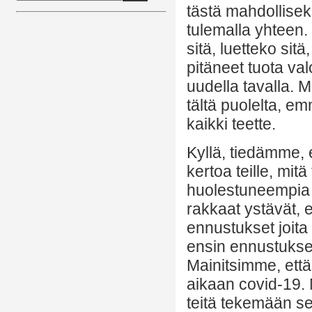
tästä mahdollisek
tulemalla yhteen. 
sitä, luetteko sitä
pitäneet tuota val
uudella tavalla. 
tältä puolelta, em
kaikki teette.
Kyllä, tiedämme, 
kertoa teille, mit
huolestuneempia 
rakkaat ystävät, 
ennustukset joita
ensin ennustukses
Mainitsimme, että 
aikaan covid-19. N
teitä tekemään s