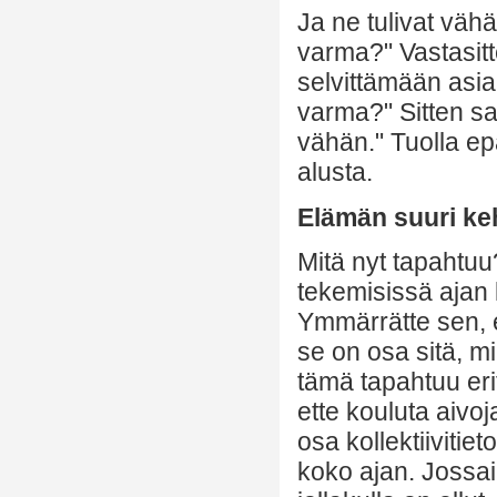
Ja ne tulivat väh
varma?" Vastasitte
selvittämään asia
varma?" Sitten sa
vähän." Tuolla ep
alusta.
Elämän suuri ke
Mitä nyt tapahtu
tekemisissä ajan 
Ymmärrätte sen, e
se on osa sitä, mi
tämä tapahtuu erit
ette kouluta aivoj
osa kollektiivitiet
koko ajan. Jossain