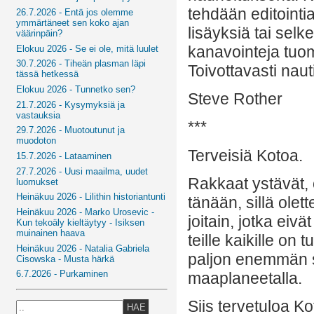
tehdään editoint
26.7.2026 - Entä jos olemme
ymmärtäneet sen koko ajan
lisäyksiä tai selk
väärinpäin?
kanavointeja tuom
Elokuu 2026 - Se ei ole, mitä luulet
30.7.2026 - Tiheän plasman läpi
Toivottavasti nautit
tässä hetkessä
Elokuu 2026 - Tunnetko sen?
Steve Rother
21.7.2026 - Kysymyksiä ja
vastauksia
***
29.7.2026 - Muotoutunut ja
muodoton
Terveisiä Kotoa.
15.7.2026 - Lataaminen
27.7.2026 - Uusi maailma, uudet
Rakkaat ystävät, o
luomukset
Heinäkuu 2026 - Lilithin historiantunti
tänään, sillä ole
Heinäkuu 2026 - Marko Urosevic -
joitain, jotka eiv
Kun tekoäly kieltäytyy - Isiksen
muinainen haava
teille kaikille on
Heinäkuu 2026 - Natalia Gabriela
paljon enemmän sii
Cisowska - Musta härkä
6.7.2026 - Purkaminen
maaplaneetalla.
Siis tervetuloa Kot
HAE