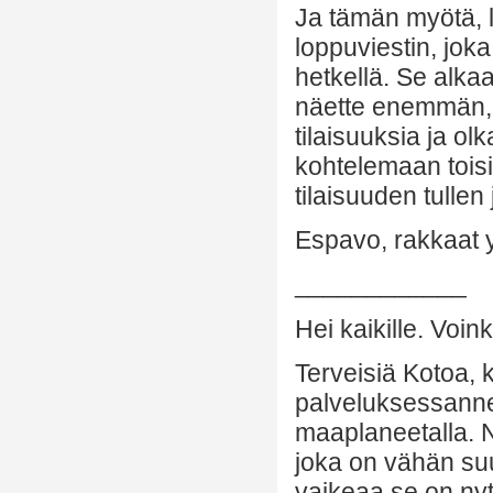
Ja tämän myötä, l
loppuviestin, jok
hetkellä. Se alka
näette enemmän, k
tilaisuuksia ja o
kohtelemaan tois
tilaisuuden tulle
Espavo, rakkaat ys
____________
Hei kaikille. Voink
Terveisiä Kotoa, 
palveluksessanne.
maaplaneetalla. N
joka on vähän suu
vaikeaa se on nyt