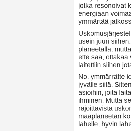
jotka resonoivat 
energiaan voimaa
ymmärtää jatkoss
Uskomusjärjestelmä
usein juuri siihen
planeetalla, mutta
ette saa, ottakaa
laitettiin siihen j
No, ymmärrätte i
jyvälle siitä. Sit
asioihin, joita l
ihminen. Mutta se 
rajoittavista usk
maaplaneetan kor
lähelle, hyvin lähe