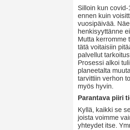
Silloin kun covid-
ennen kuin voisit
vuosipäivää. Näe
henkisyyttänne ei 
Mutta kerromme te
tätä voitaisiin p
palvellut tarkoitu
Prosessi alkoi tul
planeetalta muuta
tarvittiin verhon 
myös hyvin.
Parantava piiri tie
Kyllä, kaikki se s
joista voimme vai
yhteydet itse. Ym