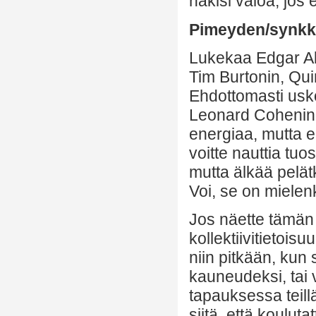
näkisi valoa, jos e
Pimeyden/synkk
Lukekaa Edgar All
Tim Burtonin, Qui
Ehdottomasti usk
Leonard Cohenin t
energiaa, mutta e
voitte nauttia tu
mutta älkää pelät
Voi, se on mielen
Jos näette tämän
kollektiivitietoisu
niin pitkään, kun
kauneudeksi, tai
tapauksessa teillä
siitä, että kouluta