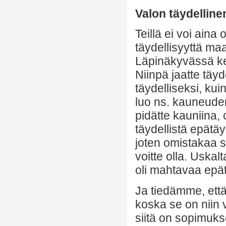
Valon täydelline
Teillä ei voi aina
täydellisyyttä maa
Läpinäkyvässä ke
Niinpä jaatte täyde
täydelliseksi, kui
luo ns. kauneuden
pidätte kauniina, 
täydellistä epätäyd
joten omistakaa s
voitte olla. Uskal
oli mahtavaa epätä
Ja tiedämme, että j
koska se on niin 
siitä on sopimukse