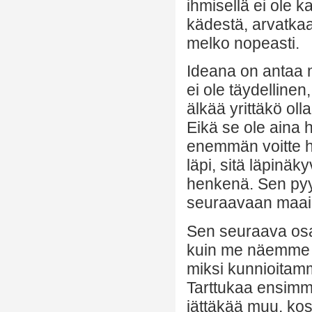
ihmisellä ei ole k
kädestä, arvatkaa
melko nopeasti.
Ideana on antaa
ei ole täydellinen
älkää yrittäkö oll
Eikä se ole aina 
enemmän voitte h
läpi, sitä läpinäk
henkenä. Sen pyy
seuraavaan maail
Sen seuraava osa 
kuin me näemme te
miksi kunnioitamm
Tarttukaa ensimmä
jättäkää muu, kosk