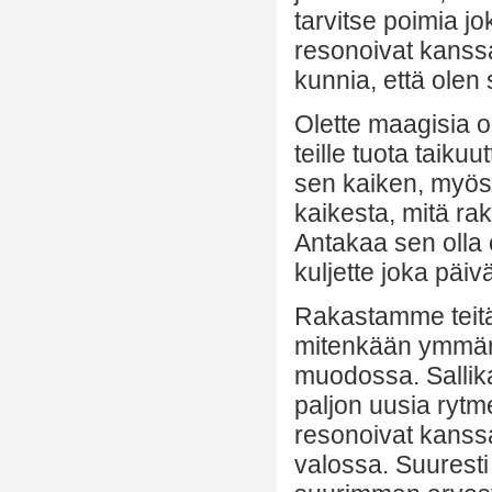
tarvitse poimia jo
resonoivat kanssa
kunnia, että olen
Olette maagisia ol
teille tuota taiku
sen kaiken, myös
kaikesta, mitä rak
Antakaa sen olla
kuljette joka päiv
Rakastamme teitä
mitenkään ymmärt
muodossa. Sallika
paljon uusia rytm
resonoivat kanssa
valossa. Suuresti