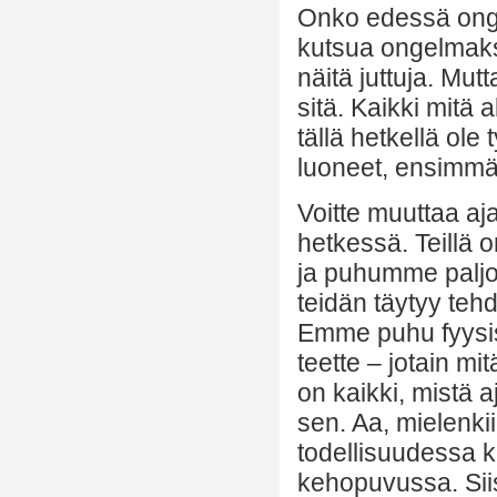
Onko edessä onge
kutsua ongelmaksi
näitä juttuja. Mu
sitä. Kaikki mitä 
tällä hetkellä ole 
luoneet, ensimmäi
Voitte muuttaa aj
hetkessä. Teillä 
ja puhumme paljon
teidän täytyy te
Emme puhu fyysi
teette – jotain m
on kaikki, mistä a
sen. Aa, mielenkii
todellisuudessa 
kehopuvussa. Siis