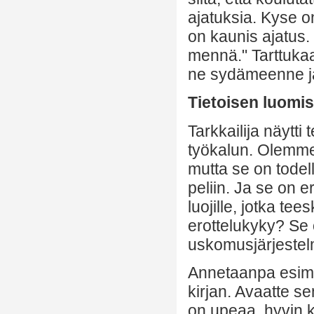
ajatuksia. Kyse o
on kaunis ajatus. 
mennä." Tarttukaa 
ne sydämeenne ja s
Tietoisen luomis
Tarkkailija näytti
työkalun. Olemme
mutta se on todell
peliin. Ja se on 
luojille, jotka te
erottelukyky? Se 
uskomusjärjestel
Annetaanpa esimer
kirjan. Avaatte se
on upeaa, hyvin k