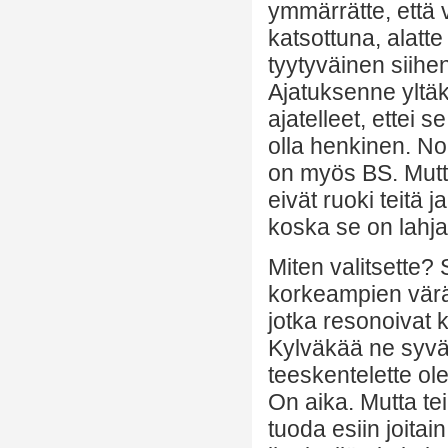
ymmärrätte, että 
katsottuna, alatte 
tyytyväinen siihe
Ajatuksenne yltäk
ajatelleet, ettei s
olla henkinen. No
on myös BS. Mutta
eivät ruoki teitä j
koska se on lahj
Miten valitsette?
korkeampien värä
jotka resonoivat
Kylväkää ne syväll
teeskentelette ol
On aika. Mutta tei
tuoda esiin joitai