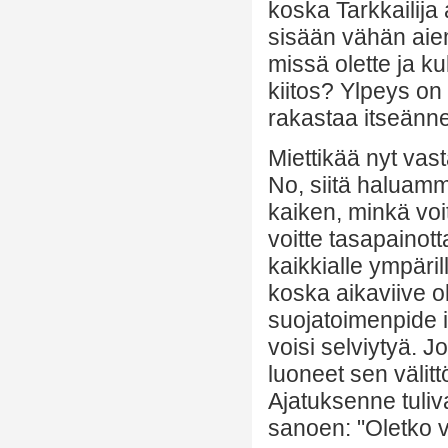
koska Tarkkailija
sisään vähän aie
missä olette ja ku
kiitos? Ylpeys on
rakastaa itseänne
Miettikää nyt vas
No, siitä haluamme
kaiken, minkä voi
voitte tasapainot
kaikkialle ympäri
koska aikaviive ol
suojatoimenpide ih
voisi selviytyä. Jo
luoneet sen välittö
Ajatuksenne tuliva
sanoen: "Oletko v