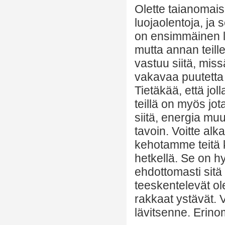
Olette taianomaisi
luojaolentoja, ja 
on ensimmäinen l
mutta annan teil
vastuu siitä, missä
vakavaa puutetta j
Tietäkää, että jol
teillä on myös jot
siitä, energia muut
tavoin. Voitte alka
kehotamme teitä k
hetkellä. Se on h
ehdottomasti sitä
teeskentelevät ol
rakkaat ystävät. 
lävitsenne. Erino