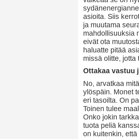
sydänenergianne l
asioita. Siis ker
ja muutama seura
mahdollisuuksia m
eivät ota muutosta
haluatte pitää as
missä olitte, jotta
Ottakaa vastuu j
No, arvatkaa mit
ylöspäin. Monet te
eri tasoilta. On p
Toinen tulee maal
Onko jokin tarkk
tuota peliä kanssan
on kuitenkin, ett