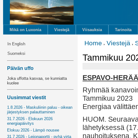
Mikä on Luxonia
Viestejä
Viisauksia
Tarinoita
Home
Viestejä
In English
Suomeksi
Tammikuu 202
Päivän uffo
ESPAVO-HERÄ
Joka uffotta kasvaa, se kunniatta
kuolee
Ryhmää kanavoin
Tammikuu 2023
Uusimmat viestit
Energiaa välittäe
1.8.2026 - Maskuliinin paluu - oikean
järjestyksen palauttaminen
HUOM. Seuraavat 
31.7.2026 - Elokuun 2026
energiapäivitys
lähetyksessä (17.
Elokuu 2026 - Lämpö nousee
nauhoituksena. K
31.7.2026 - Leijonaportti - pyhä virta