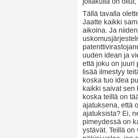
jollakulla on ollut
Tällä tavalla olett
Jaatte kaikki sama
aikoina. Ja niiden 
uskomusjärjestel
patenttivirastojan
uuden idean ja vi
että joku on juuri
lisää ilmestyy t
koska tuo idea pud
kaikki saivat sen 
koska teillä on tä
ajatuksena, että o
ajatuksista? Ei, 
pimeydessä on kau
ystävät. Teillä on