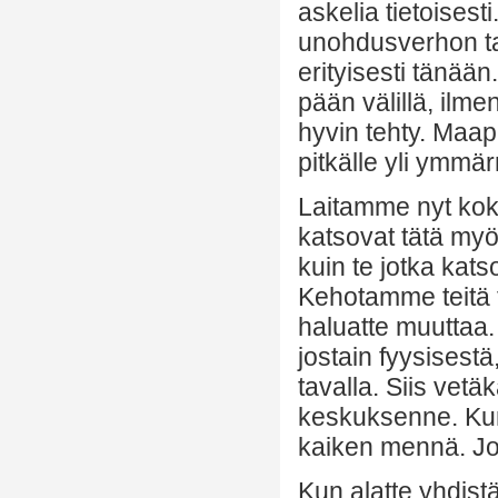
askelia tietoisesti
unohdusverhon ta
erityisesti tänää
pään välillä, ilm
hyvin tehty. Maap
pitkälle yli ymmä
Laitamme nyt kok
katsovat tätä myö
kuin te jotka kat
Kehotamme teitä 
haluatte muuttaa.
jostain fyysisestä,
tavalla. Siis vet
keskuksenne. Kun 
kaiken mennä. Jo
Kun alatte yhdist