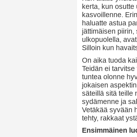
kerta, kun osutt
kasvoillenne. Eri
haluatte astua pa
jättimäisen piirin,
ulkopuolella, av
Silloin kun havai
On aika tuoda ka
Teidän ei tarvitse
tuntea olonne hyv
jokaisen aspektin,
säteillä sitä teill
sydämenne ja sall
Vetäkää syvään h
tehty, rakkaat yst
Ensimmäinen lu