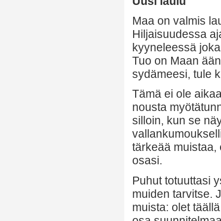
Uusi laulu
Maa on valmis la
Hiljaisuudessa aj
kyyneleessä joka 
Tuo on Maan ääni, 
sydämeesi, tule k
Tämä ei ole aikaa
nousta myötätunn
silloin, kun se nä
vallankumouksell
tärkeää muistaa, 
osasi.
Puhut totuuttasi y
muiden tarvitse. 
muista: olet tääll
osa suunnitelmaa