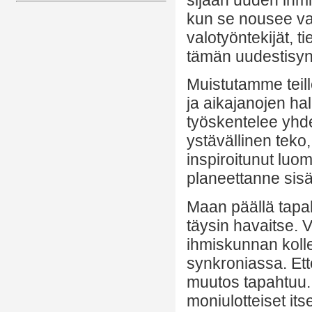
kun se nousee va
valotyöntekijät, t
tämän uudestisynt
Muistutamme teill
ja aikajanojen hal
työskentelee yhde
ystävällinen teko
inspiroitunut luom
planeettanne sis
Maan päällä tapaht
täysin havaitse. 
ihmiskunnan koll
synkroniassa. Ett
muutos tapahtuu. 
moniulotteiset its