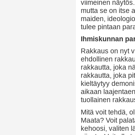
viimeinen näytös
mutta se on itse 
maiden, ideologio
tulee pintaan para
Ihmiskunnan pa
Rakkaus on nyt va
ehdollinen rakkau
rakkautta, joka n
rakkautta, joka pi
kieltäytyy demoni
aikaan laajentaen
tuollainen rakka
Mitä voit tehdä, 
Maata? Voit palat
kehoosi, valiten l