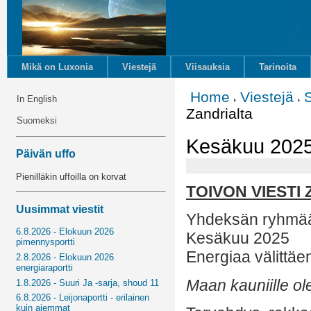
Mikä on Luxonia
Viestejä
Viisauksia
Tarinoita
Home
Viestejä
In English
Zandrialta
Suomeksi
Kesäkuu 2025 
Päivän uffo
Pienilläkin uffoilla on korvat
TOIVON VIESTI
Uusimmat viestit
Yhdeksän ryhmää
6.8.2026 - Elokuun 2026
Kesäkuu 2025
pimennysportti
Energiaa välittäe
2.8.2026 - Elokuun 2026
energiaraportti
Maan kauniille ole
1.8.2026 - Suuri Ja -sarja, shoud 11
6.8.2026 - Leijonaportti - erilainen
kuin aiemmat