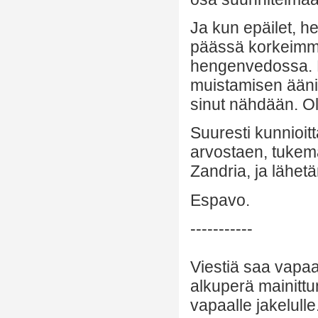
Ja kun epäilet, 
päässä korkeimma
hengenvedossa. K
muistamisen ääni
sinut nähdään. Ol
Suuresti kunnioi
arvostaen, tukem
Zandria, ja lähetä
Espavo.
-----------
Viestiä saa vapaa
alkuperä mainittu
vapaalle jakelulle