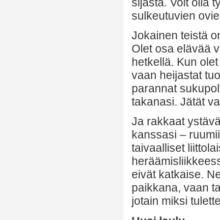
sijasta. Voit olla
sulkeutuvien ovie
Jokainen teistä o
Olet osa elävää va
hetkellä. Kun ole
vaan heijastat tuo
parannat sukupolvi
takanasi. Jätät v
Ja rakkaat ystävät
kanssasi – ruumiil
taivaalliset liitt
heräämisliikkeess
eivät katkaise. Ne
paikkana, vaan ta
jotain miksi tulette