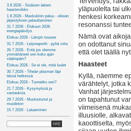
Tervehdys, rakkaa
3.8.2026 - Sisäisen äänen
yläpuolelta tai ul
haasteviikko
henkesi korkeammi
1.8.2026 - Maskuliinin paluu - oikean
järjestyksen palauttaminen
resonanssi tuntee 
31.7.2026 - Elokuun 2026
energiapäivitys
Nämä ovat aikoja, 
Elokuu 2026 - Lämpö nousee
on odottanut sinu
31.7.2026 - Leijonaportti - pyhä virta
26.7.2026 - Entä jos olemme
että olet täällä nyt
ymmärtäneet sen koko ajan
väärinpäin?
Haasteet
Elokuu 2026 - Se ei ole, mitä luulet
30.7.2026 - Tiheän plasman läpi
Kyllä, näemme e
tässä hetkessä
värähtelyt, jotka
Elokuu 2026 - Tunnetko sen?
21.7.2026 - Kysymyksiä ja
Vanhat järjestel
vastauksia
on tapahtunut var
29.7.2026 - Muotoutunut ja
muodoton
viimeisenä mukaan
15.7.2026 - Lataaminen
illuusiolle, alka
kaoottiselta, myös
HAE
sijaan uuden ihm