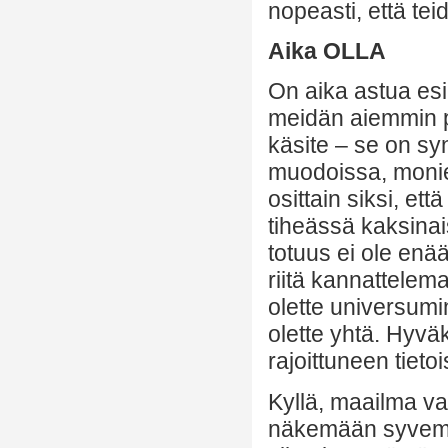
nopeasti, että te
Aika OLLA
On aika astua esi
meidän aiemmin p
käsite – se on s
muodoissa, monie
osittain siksi, ett
tiheässä kaksinai
totuus ei ole enää
riitä kannattelema
olette universumi
olette yhtä. Hyvä
rajoittuneen tietoi
Kyllä, maailma va
näkemään syvemmä