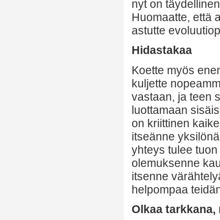
nyt on täydellinen 
Huomaatte, että 
astutte evoluutiop
Hidastakaa
Koette myös ene
kuljette nopeammi
vastaan, ja teen 
luottamaan sisäi
on kriittinen kaike
itseänne yksilönä
yhteys tulee tuon
olemuksenne kau
itsenne värähtely
helpompaa teidän 
Olkaa tarkkana,