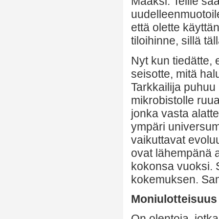
Maaksi. Teille saa
uudelleenmuotoil
että olette käytt
tiloihinne, sillä 
Nyt kun tiedätte, 
seisotte, mitä hal
Tarkkailija puhuu
mikrobistolle ru
jonka vasta alatt
ympäri universumi
vaikuttavat evoluu
ovat lähempänä a
kokonsa vuoksi. Si
kokemuksen. Sama
Moniulotteisuus
On olentoja, jotka