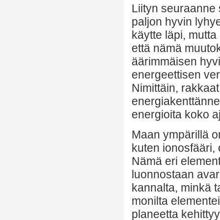
Liityn seuraanne s
paljon hyvin lyh
käytte läpi, mutt
että nämä muutoks
äärimmäisen hyvi
energeettisen ve
Nimittäin, rakkaa
energiakenttänne.
energioita koko a
Maan ympärillä on
kuten ionosfääri
Nämä eri elementit
luonnostaan avar
kannalta, minkä 
monilta elementeil
planeetta kehitt