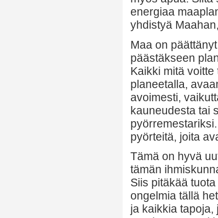
energiaa maaplan
yhdistyä Maahan, 
Maa on päättänyt 
päästäkseen plan
Kaikki mitä voit
planeetalla, ava
avoimesti, vaikut
kauneudesta tai
pyörremestariksi.
pyörteitä, joita a
Tämä on hyvä uuti
tämän ihmiskunna
Siis pitäkää tuot
ongelmia tällä he
ja kaikkia tapoja, 