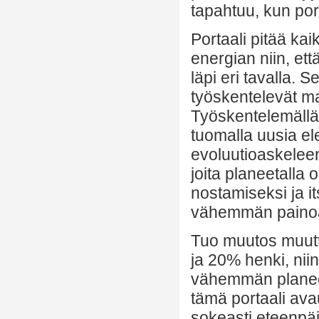
tapahtuu, kun po
Portaali pitää ka
energian niin, et
läpi eri tavalla. 
työskentelevät m
Työskentelemällä 
tuomalla uusia el
evoluutioaskeleen
joita planeetalla
nostamiseksi ja i
vähemmän painoa 
Tuo muutos muutt
ja 20% henki, nii
vähemmän planeeta
tämä portaali av
sokeasti eteenpäin