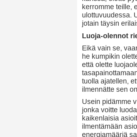
kerromme teille, 
ulottuvuudessa. Us
jotain täysin eril
Luoja-olennot r
Eikä vain se, vaa
he kumpikin olette
että olette luojao
tasapainottamaan 
tuolla ajatellen, 
ilmennätte sen on
Usein pidämme va
jonka voitte luoda
kaikenlaisia asio
ilmentämään asioi
energiamääriä sa