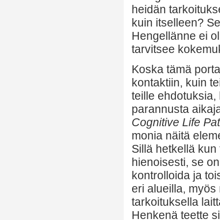
heidän tarkoituks
kuin itselleen? 
Hengellänne ei ol
tarvitsee kokemu
Koska tämä portaa
kontaktiin, kuin 
teille ehdotuksia
parannusta aikajan
Cognitive Life P
monia näitä elemen
Sillä hetkellä kun
hienoisesti, se on
kontrolloida ja to
eri alueilla, myö
tarkoituksella lai
Henkenä teette si