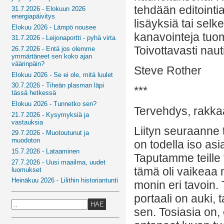
tehdään editoint
31.7.2026 - Elokuun 2026
energiapäivitys
lisäyksiä tai selk
Elokuu 2026 - Lämpö nousee
kanavointeja tuom
31.7.2026 - Leijonaportti - pyhä virta
Toivottavasti nautit
26.7.2026 - Entä jos olemme
ymmärtäneet sen koko ajan
väärinpäin?
Steve Rother
Elokuu 2026 - Se ei ole, mitä luulet
30.7.2026 - Tiheän plasman läpi
***
tässä hetkessä
Elokuu 2026 - Tunnetko sen?
Tervehdys, rakkaa
21.7.2026 - Kysymyksiä ja
vastauksia
Liityn seuraanne t
29.7.2026 - Muotoutunut ja
muodoton
on todella iso as
15.7.2026 - Lataaminen
Taputamme teille 
27.7.2026 - Uusi maailma, uudet
tämä oli vaikeaa m
luomukset
Heinäkuu 2026 - Lilithin historiantunti
monin eri tavoin.
portaali on auki, 
HAE
sen. Tosiasia on, 