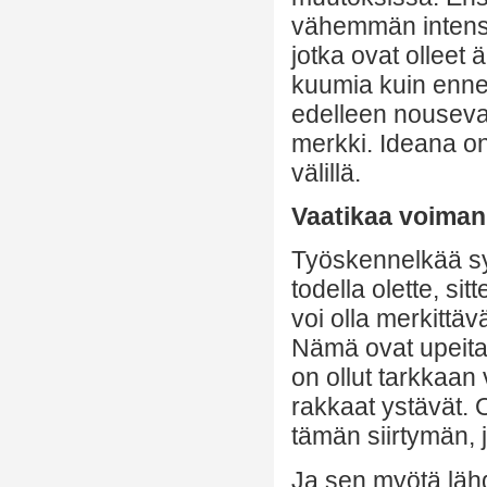
vähemmän intensii
jotka ovat olleet
kuumia kuin enne
edelleen nousevan,
merkki. Ideana on
välillä.
Vaatikaa voiman
Työskennelkää s
todella olette, s
voi olla merkittä
Nämä ovat upeita a
on ollut tarkkaan 
rakkaat ystävät. 
tämän siirtymän, 
Ja sen myötä lähde