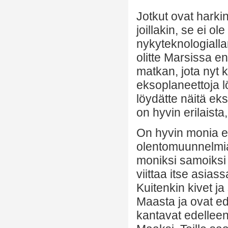
Jotkut ovat harki
joillakin, se ei o
nykyteknologialla
olitte Marsissa en
matkan, jota nyt 
eksoplaneettoja lö
löydätte näitä ek
on hyvin erilaista
On hyvin monia el
olentomuunnelmia,
moniksi samoiksi as
viittaa itse asias
Kuitenkin kivet ja
Maasta ja ovat ede
kantavat edelleen