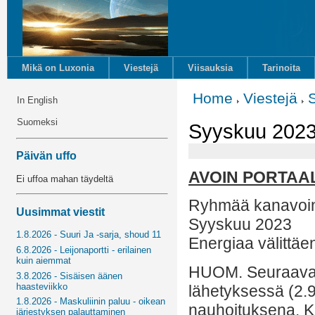
Mikä on Luxonia
Viestejä
Viisauksia
Tarinoita
Home
Viestejä
In English
Suomeksi
Syyskuu 2023 
Päivän uffo
AVOIN PORTAAL
Ei uffoa mahan täydeltä
Ryhmää kanavoin
Uusimmat viestit
Syyskuu 2023
1.8.2026 - Suuri Ja -sarja, shoud 11
Energiaa välittäe
6.8.2026 - Leijonaportti - erilainen
kuin aiemmat
HUOM. Seuraavat 
3.8.2026 - Sisäisen äänen
haasteviikko
lähetyksessä (2.9
1.8.2026 - Maskuliinin paluu - oikean
nauhoituksena. K
järjestyksen palauttaminen