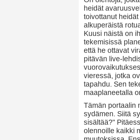
heidät avaruusvel
toivottanut heidät
alkuperäistä rot
Kuusi näistä on 
tekemisissä plane
että he ottavat vi
pitävän live-lehd
vuorovaikutukses
vieressä, jotka ov
tapahdu. Sen tekem
maaplaneetalla on
Tämän portaalin 
sydämen. Siitä sy
sisältää?" Pitäes
olennoille kaikki
muutoksissa. Ens