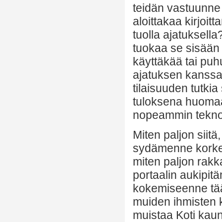
teidän vastuunne 
aloittakaa kirjoit
tuolla ajatuksella?
tuokaa se sisään 
käyttäkää tai puhu
ajatuksen kanssa,
tilaisuuden tutki
tuloksena huomaatt
nopeammin tekno
Miten paljon siitä
sydämenne korkea
miten paljon rakka
portaalin aukipi
kokemiseenne tääll
muiden ihmisten ka
muistaa Koti kaun