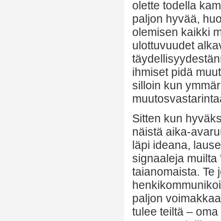
olette todella ka
paljon hyvää, hu
olemisen kaikki 
ulottuvuudet alkav
täydellisyydestä
ihmiset pidä muut
silloin kun ymmärr
muutosvastarintaa
Sitten kun hyväksyt
näistä aika-avaru
läpi ideana, laus
signaaleja muilta 
taianomaista. Te j
henkikommunikoint
paljon voimakkaam
tulee teiltä – om