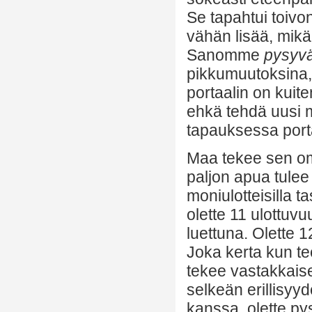
Se tapahtui toivo
vähän lisää, mikä
Sanomme
pysyvä
pikkumuutoksina, 
portaalin on kuit
ehkä tehdä uusi 
tapauksessa porta
Maa tekee sen omi
paljon apua tulee
moniulotteisilla t
olette 11 ulottuv
luettuna. Olette 
Joka kerta kun te
tekee vastakkaise
selkeän erillisyyd
kanssa, olette py