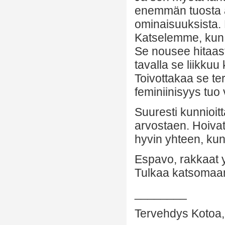
enemmän tuosta av
ominaisuuksista. 
Katselemme, kun f
Se nousee hitaast
tavalla se liikku
Toivottakaa se ter
feminiinisyys tuo
Suuresti kunnioi
arvostaen. Hoivatk
hyvin yhteen, kun 
Espavo, rakkaat y
Tulkaa katsomaan
________
Tervehdys Kotoa, 