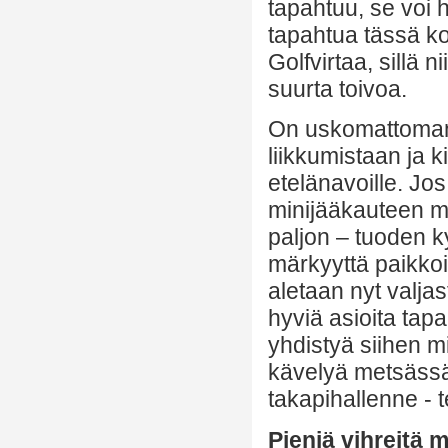
tapahtuu, se voi h
tapahtua tässä ko
Golfvirtaa, sillä 
suurta toivoa.
On uskomattoman t
liikkumistaan ja 
etelänavoille. Jos
minijääkauteen m
paljon – tuoden ky
märkyyttä paikkoih
aletaan nyt valjast
hyviä asioita tapa
yhdistyä siihen mi
kävelyä metsässä
takapihallenne - 
Pieniä vihreitä 