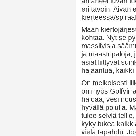
antaneet luvan tu
eri tavoin. Aivan
kierteessä/spiraal
Maan kiertojärjes
kohtaa. Nyt se py
massiivisia sääm
ja maastopaloja, j
asiat liittyvät su
hajaantua, kaikki
On melkoisesti li
on myös Golfvirras
hajoaa, vesi nouse
hyvällä polulla. M
tulee selviä teill
kyky tukea kaikkia
vielä tapahdu. J