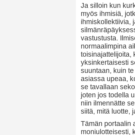
Ja silloin kun ku
myös ihmisiä, jot
ihmiskollektiivia,
silmänräpäyksessä
vastustusta. Ilmi
normaalimpina ai
toisinajattelijoit
yksinkertaisesti 
suuntaan, kuin te
asiassa upeaa, kos
se tavallaan sekoi
joten jos todella 
niin ilmennätte s
siitä, mitä luotte,
Tämän portaalin 
moniulotteisesti,