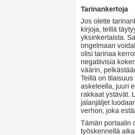
Tarinankertoja
Jos olette tarinank
kirjoja, teillä täyt
yksinkertaista. S
ongelmaan voidaks
olisi tarinaa kerr
negatiivisia kokem
väärin, pelkästään
Teillä on tilaisu
askeleella, juuri
rakkaat ystävät. 
jalanjäljet luodaa
verhon, joka estää
Tämän portaalin 
työskennellä aik