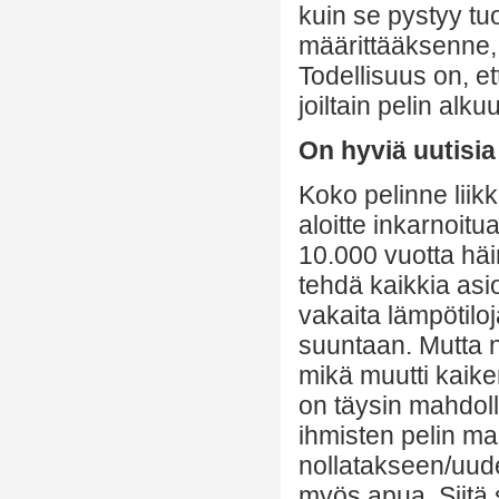
kuin se pystyy tu
määrittääksenne, 
Todellisuus on, e
joiltain pelin alku
On hyviä uutisia
Koko pelinne liik
aloitte inkarnoitu
10.000 vuotta häi
tehdä kaikkia asio
vakaita lämpötiloj
suuntaan. Mutta n
mikä muutti kaik
on täysin mahdoll
ihmisten pelin ma
nollatakseen/uude
myös apua. Siitä 