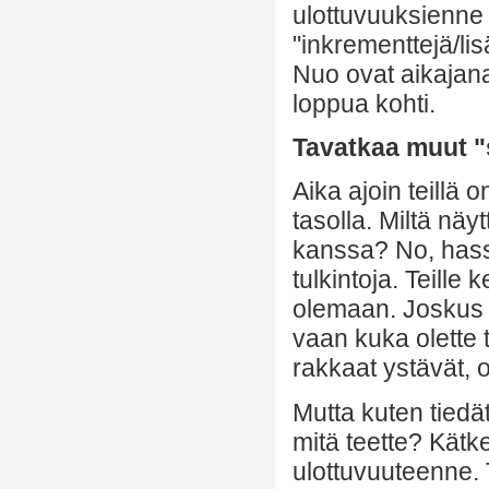
ulottuvuuksienne 
"inkrementtejä/lis
Nuo ovat aikajanar
loppua kohti.
Tavatkaa muut "
Aika ajoin teillä 
tasolla. Miltä nä
kanssa? No, hassu
tulkintoja. Teille 
olemaan. Joskus k
vaan kuka olette
rakkaat ystävät, o
Mutta kuten tiedät
mitä teette? Kätke
ulottuvuuteenne. T