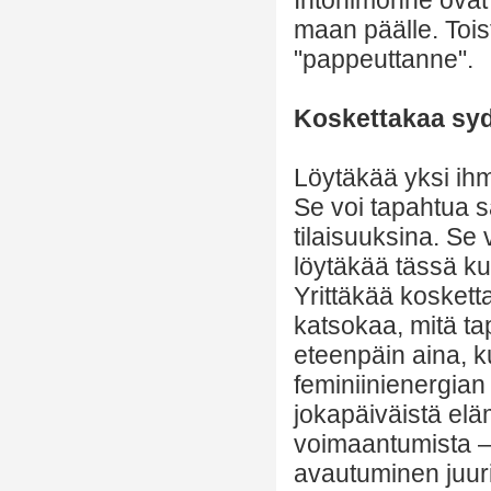
maan päälle. Tois
"pappeuttanne".
Koskettakaa sy
Löytäkää yksi ih
Se voi tapahtua sa
tilaisuuksina. Se 
löytäkää tässä kuu
Yrittäkää kosketta
katsokaa, mitä 
eteenpäin aina, k
feminiinienergian 
jokapäiväistä el
voimaantumista –
avautuminen juuri