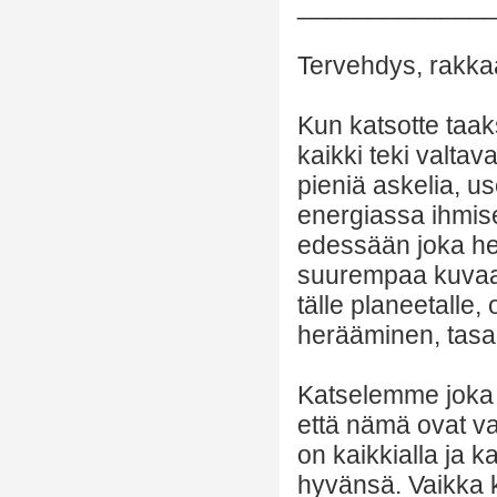
_____________
Tervehdys, rakkaa
Kun katsotte taaks
kaikki teki valt
pieniä askelia, 
energiassa ihmise
edessään joka het
suurempaa kuvaa,
tälle planeetalle,
herääminen, tasa
Katselemme joka 
että nämä ovat va
on kaikkialla ja ka
hyvänsä. Vaikka k