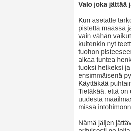
Valo joka jättää j
Kun asetatte tarko
pistettä maassa j
vain vähän vaiku
kuitenkin nyt tee
tuohon pisteesee
alkaa tuntea hen
tuoksi hetkeksi j
ensimmäisenä pyy
Käyttäkää puhtai
Tietäkää, että on
uudesta maailmast
missä intohimonn
Nämä jäljen jättäv
erityisesti ne joit