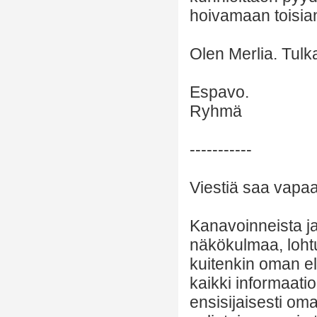
hoivamaan toisia
Olen Merlia. Tul
Espavo.
Ryhmä
-----------
Viestiä saa vapaas
Kanavoinneista ja 
näkökulmaa, lohtu
kuitenkin oman el
kaikki informaatio
ensisijaisesti om