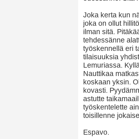
Joka kerta kun näe
joka on ollut hilli
ilman sitä. Pitäkä
tehdessänne alatt
työskennellä eri t
tilaisuuksia yhdist
Lemuriassa. Kyllä
Nauttikaa matkasta
koskaan yksin. O
kovasti. Pyydämm
astutte taikamaai
työskentelette ai
toisillenne jokais
Espavo.