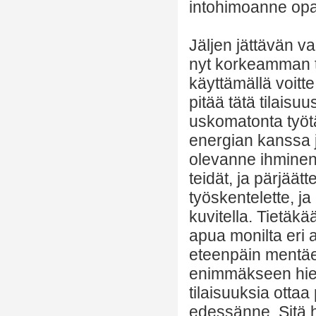
intohimoanne opa
Jäljen jättävän va
nyt korkeamman t
käyttämällä voitte
pitää tätä tilaisu
uskomatonta työt
energian kanssa j
olevanne ihminen,
teidät, ja pärjää
työskentelette, j
kuvitella. Tietäkä
apua monilta eri 
eteenpäin mentäe
enimmäkseen hiem
tilaisuuksia ottaa 
edessänne. Sitä 