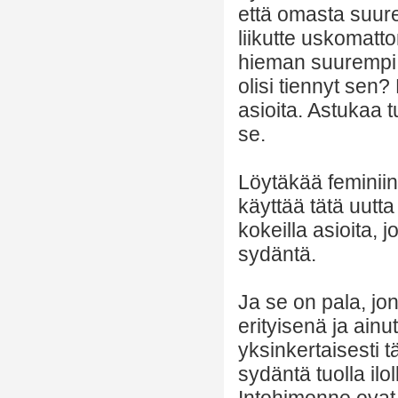
että omasta suu
liikutte uskomatt
hieman suurempi k
olisi tiennyt sen?
asioita. Astukaa 
se.
Löytäkää feminii
käyttää tätä uut
kokeilla asioita, 
sydäntä.
Ja se on pala, jo
erityisenä ja ain
yksinkertaisesti 
sydäntä tuolla ilo
Intohimonne ovat 