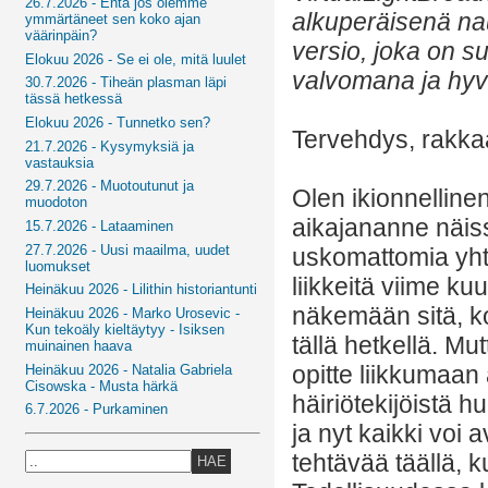
26.7.2026 - Entä jos olemme
alkuperäisenä na
ymmärtäneet sen koko ajan
väärinpäin?
versio, joka on su
Elokuu 2026 - Se ei ole, mitä luulet
valvomana ja hyvä
30.7.2026 - Tiheän plasman läpi
tässä hetkessä
Elokuu 2026 - Tunnetko sen?
Tervehdys, rakkaa
21.7.2026 - Kysymyksiä ja
vastauksia
29.7.2026 - Muotoutunut ja
Olen ikionnellin
muodoton
aikajananne näiss
15.7.2026 - Lataaminen
27.7.2026 - Uusi maailma, uudet
uskomattomia yhte
luomukset
liikkeitä viime k
Heinäkuu 2026 - Lilithin historiantunti
näkemään sitä, k
Heinäkuu 2026 - Marko Urosevic -
Kun tekoäly kieltäytyy - Isiksen
tällä hetkellä. Mut
muinainen haava
opitte liikkumaan
Heinäkuu 2026 - Natalia Gabriela
Cisowska - Musta härkä
häiriötekijöistä h
6.7.2026 - Purkaminen
ja nyt kaikki voi
tehtävää täällä, k
HAE