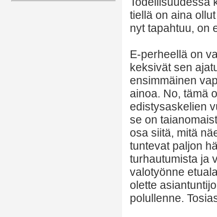
Todellisuudessa ku
tiellä on aina oll
nyt tapahtuu, on e
E-perheellä on va
keksivät sen ajat
ensimmäinen vapaa
ainoa. No, tämä o
edistysaskelien vu
se on taianomaist
osa siitä, mitä nä
tuntevat paljon 
turhautumista ja 
valotyönne etualal
olette asiantunti
polullenne. Tosia