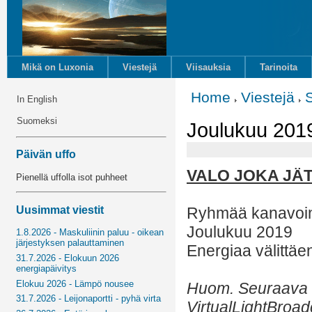
Mikä on Luxonia
Viestejä
Viisauksia
Tarinoita
Home
Viestejä
In English
Suomeksi
Joulukuu 2019 
Päivän uffo
VALO JOKA JÄ
Pienellä uffolla isot puhheet
Uusimmat viestit
Ryhmää kanavoin
Joulukuu 2019
1.8.2026 - Maskuliinin paluu - oikean
järjestyksen palauttaminen
Energiaa välittäe
31.7.2026 - Elokuun 2026
energiapäivitys
Elokuu 2026 - Lämpö nousee
Huom. Seuraava k
31.7.2026 - Leijonaportti - pyhä virta
VirtualLightBroad