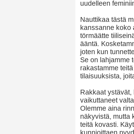
uudelleen feminii
Nauttikaa tästä m
kanssanne koko aj
törmäätte tiilisei
ääntä. Kosketamm
joten kun tunnet
Se on lahjamme te
rakastamme teitä
tilaisuuksista, jo
Rakkaat ystävät, 
vaikuttaneet valta
Olemme aina rinna
näkyvistä, mutta
teitä kovasti. Kä
kunnioittaen pyy