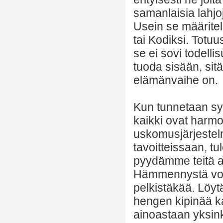
samanlaisia lahjoj
Usein se määritel
tai Kodiksi. Totuu
se ei sovi todell
tuoda sisään, sit
elämänvaihe on.
Kun tunnetaan syd
kaikki ovat harmon
uskomusjärjestel
tavoitteissaan, 
pyydämme teitä a
Hämmennystä voi 
pelkistäkää. Löy
hengen kipinää ka
ainoastaan yksin