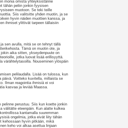
een monia omista yhteyksistänne
et tähän peliin jonkin fyysisen
fyysiseen muotoon. Se teki teille
ottia. Siis valitsitte yhden muotin, ja se
oikein hyvin näiden muottien kanssa, ja
n ihmiset ylittivät tarpeen tällaisiin
a sen avulla, mitä se on tehnyt tällä
etterikehosta. Tämä on muotin ote, ja
o jokin aika sitten, ykseydenpuute on
orioille, jotka luovat lisää erillisyyttä.
la värähtelytasoilla. Nouseminen ylöspäin
umisen pelilaudalla. Lisää on tulossa, kun
äivä. Voitteko kuvitella, millaista se
o. Ilman reagointia ihmisiä ei voi
patia kasvaa ja leviää Maassa.
le pelinne perustuu. Siis kun koette jonkin
a välitätte eteenpäin. Kun alatte kulkea
 kontrollissa kantamalla suuremman
isiä ongelmia, jotka eivät liity tähän
eet kehossaan hyvin pitkään, mikä
inen keho voi alkaa asettua linjaan