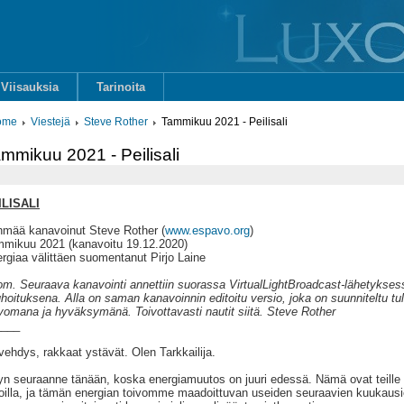
Viisauksia
Tarinoita
ome
Viestejä
Steve Rother
Tammikuu 2021 - Peilisali
mmikuu 2021 - Peilisali
ILISALI
mää kanavoinut Steve Rother (
www.espavo.org
)
mikuu 2021 (kanavoitu 19.12.2020)
rgiaa välittäen suomentanut Pirjo Laine
m. Seuraava kanavointi annettiin suorassa VirtualLightBroadcast-lähetyksess
hoituksena. Alla on saman kanavoinnin editoitu versio, joka on suunniteltu tu
vomana ja hyväksymänä. Toivottavasti nautit siitä. Steve Rother
____
vehdys, rakkaat ystävät. Olen Tarkkailija.
tyn seuraanne tänään, koska energiamuutos on juuri edessä. Nämä ovat teille
oilla, ja tämän energian toivomme maadoittuvan useiden seuraavien kuukaus