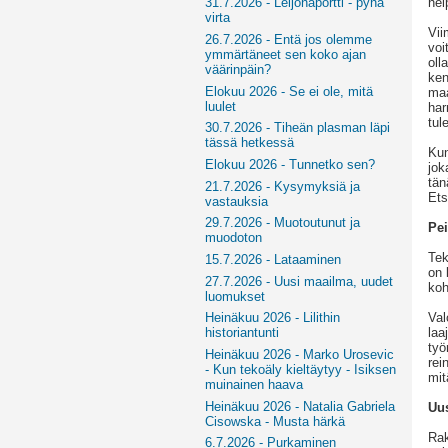
hel
31.7.2026 - Leijonaportti - pyhä
virta
Vii
26.7.2026 - Entä jos olemme
voi
ymmärtäneet sen koko ajan
oll
väärinpäin?
ken
Elokuu 2026 - Se ei ole, mitä
maa
luulet
har
tul
30.7.2026 - Tiheän plasman läpi
tässä hetkessä
Kun
Elokuu 2026 - Tunnetko sen?
jok
tän
21.7.2026 - Kysymyksiä ja
Ets
vastauksia
29.7.2026 - Muotoutunut ja
Pei
muodoton
Tek
15.7.2026 - Lataaminen
on 
27.7.2026 - Uusi maailma, uudet
koh
luomukset
Val
Heinäkuu 2026 - Lilithin
laa
historiantunti
työ
Heinäkuu 2026 - Marko Urosevic
rei
- Kun tekoäly kieltäytyy - Isiksen
mit
muinainen haava
Heinäkuu 2026 - Natalia Gabriela
Uus
Cisowska - Musta härkä
Rak
6.7.2026 - Purkaminen