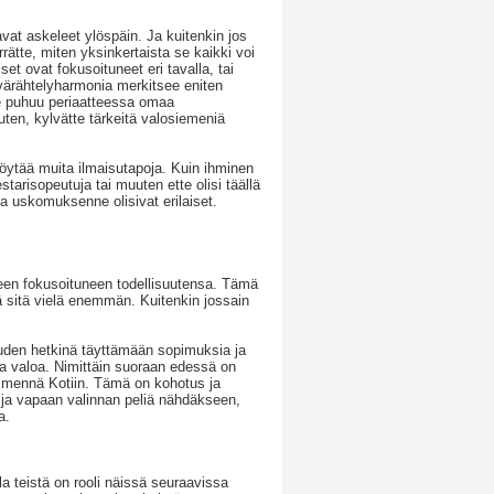
at askeleet ylöspäin. Ja kuitenkin jos
ätte, miten yksinkertaista se kaikki voi
et ovat fokusoituneet eri tavalla, tai
 värähtelyharmonia merkitsee eniten
e puhuu periaatteessa omaa
uuten, kylvätte tärkeitä valosiemeniä
löytää muita ilmaisutapoja. Kuin ihminen
risopeutuja tai muuten ette olisi täällä
ka uskomuksenne olisivat erilaiset.
seen fokusoituneen todellisuutensa. Tämä
sää sitä vielä enemmän. Kuitenkin jossain
ruuden hetkinä täyttämään sopimuksia ja
aa valoa. Nimittäin suoraan edessä on
se mennä Kotiin. Tämä on kohotus ja
a ja vapaan valinnan peliä nähdäkseen,
a.
a teistä on rooli näissä seuraavissa