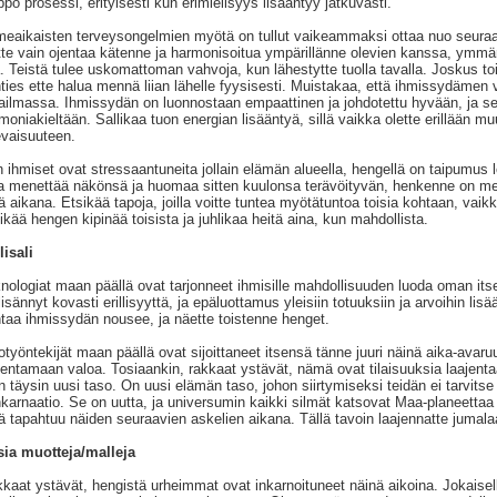
ppo prosessi, erityisesti kun erimielisyys lisääntyy jatkuvasti.
meaikaisten terveysongelmien myötä on tullut vaikeammaksi ottaa nuo seuraav
tte vain ojentaa kätenne ja harmonisoitua ympärillänne olevien kanssa, ymmärr
a. Teistä tulee uskomattoman vahvoja, kun lähestytte tuolla tavalla. Joskus tois
ties ette halua mennä liian lähelle fyysisesti. Muistakaa, että ihmissydämen
ilmassa. Ihmissydän on luonnostaan empaattinen ja johdotettu hyvään, ja s
moniakieltään. Sallikaa tuon energian lisääntyä, sillä vaikka olette erillään m
evaisuuteen.
 ihmiset ovat stressaantuneita jollain elämän alueella, hengellä on taipumus 
a menettää näkönsä ja huomaa sitten kuulonsa terävöityvän, henkenne on mesta
ä aikana. Etsikää tapoja, joilla voitte tuntea myötätuntoa toisia kohtaan, vaik
ikää hengen kipinää toisista ja juhlikaa heitä aina, kun mahdollista.
lisali
nologiat maan päällä ovat tarjonneet ihmisille mahdollisuuden luoda oman it
lisännyt kovasti erillisyyttä, ja epäluottamus yleisiin totuuksiin ja arvoihin li
taa ihmissydän nousee, ja näette toistenne henget.
otyöntekijät maan päällä ovat sijoittaneet itsensä tänne juuri näinä aika-ava
jentamaan valoa. Tosiaankin, rakkaat ystävät, nämä ovat tilaisuuksia laajent
n täysin uusi taso. On uusi elämän taso, johon siirtymiseksi teidän ei tarvit
nkarnaatio. Se on uutta, ja universumin kaikki silmät katsovat Maa-planeetta
ä tapahtuu näiden seuraavien askelien aikana. Tällä tavoin laajennatte jumala
ia muotteja/malleja
kaat ystävät, hengistä urheimmat ovat inkarnoituneet näinä aikoina. Jokaisell