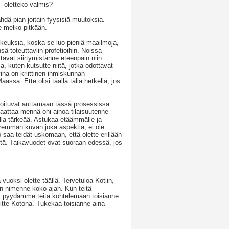
 – oletteko valmis?
hdä pian joitain fyysisiä muutoksia.
e melko pitkään.
ikeuksia, koska se luo pieniä maailmoja,
ä toteuttaviin profetioihin. Noissa
ttavat siirtymistänne eteenpäin niin
 kuten kutsutte niitä, jotka odottavat
ina on kriittinen ihmiskunnan
ssa. Ette olisi täällä tällä hetkellä, jos
ivoituvat auttamaan tässä prosessissa.
 saattaa mennä ohi ainoa tilaisuutenne
ella tärkeää. Astukaa etäämmälle ja
uremman kuvan joka aspektia, ei ole
saa teidät uskomaan, että olette erillään
yyttä. Taikavuodet ovat suoraan edessä, jos
uoksi olette täällä. Tervetuloa Kotiin,
dän nimenne koko ajan. Kun teitä
ät, pyydämme teitä kohtelemaan toisianne
sitte Kotona. Tukekaa toisianne aina