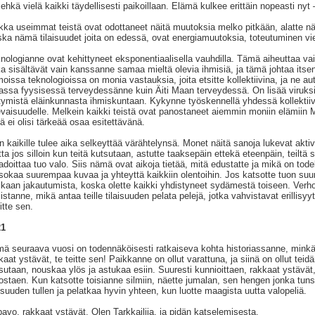
 ehkä vielä kaikki täydellisesti paikoillaan. Elämä kulkee erittäin nopeasti nyt
kka useimmat teistä ovat odottaneet näitä muutoksia melko pitkään, alatte nä
ka nämä tilaisuudet joita on edessä, ovat energiamuutoksia, toteutuminen vi
nologianne ovat kehittyneet eksponentiaalisella vauhdilla. Tämä aiheuttaa va
ka sisältävät vain kanssanne samaa mieltä olevia ihmisiä, ja tämä johtaa itsens
oissa teknologioissa on monia vastauksia, joita etsitte kollektiivina, ja ne au
ssa fyysisessä terveydessänne kuin Äiti Maan terveydessä. On lisää viruksia,
rtymistä eläinkunnasta ihmiskuntaan. Kykynne työskennellä yhdessä kollektiiv
evaisuudelle. Melkein kaikki teistä ovat panostaneet aiemmin moniin elämiin Maa
llä ei olisi tärkeää osaa esitettävänä.
n kaikille tulee aika selkeyttää värähtelynsä. Monet näitä sanoja lukevat akt
ta jos silloin kun teitä kutsutaan, astutte taaksepäin ettekä eteenpäin, teiltä
doittaa tuo valo. Siis nämä ovat aikoja tietää, mitä edustatte ja mikä on tod
sokaa suurempaa kuvaa ja yhteyttä kaikkiin olentoihin. Jos katsotte tuon su
kaan jakautumista, koska olette kaikki yhdistyneet sydämestä toiseen. Verho 
sistanne, mikä antaa teille tilaisuuden pelata pelejä, jotka vahvistavat erillis
litte sen.
21
ä seuraava vuosi on todennäköisesti ratkaiseva kohta historiassanne, minkä v
kaat ystävät, te teitte sen! Paikkanne on ollut varattuna, ja siinä on ollut tei
sutaan, nouskaa ylös ja astukaa esiin. Suuresti kunnioittaen, rakkaat ystäv
ostaen. Kun katsotte toisianne silmiin, näette jumalan, sen hengen jonka tun
aisuuden tullen ja pelatkaa hyvin yhteen, kun luotte maagista uutta valopeliä.
avo, rakkaat ystävät. Olen Tarkkailija, ja pidän katselemisesta.