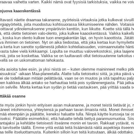
raavaa vaihetta varten. Kaikki nämä ovat fyysisiä tarkistuksia, vaikka ne vo
lojuova kaaoskentässä
ltavasti näette draamaa takananne, pyörteisiä virtauksia jotka kulkevat sivuil
rgiapyörteitä, joita muodostuu kohtisuorassa liikkumiseenne nähden. Voitaisi
oittavat ydinolemuksenne ympäröiviin kenttiin, kun liikutte. Koette sitä tällä he
tä, että olette tietoinen valo-olento, joka kulkee kaaoskentässä. Vaikka kaikel
ä, koska kun olento kulkee tuon energiakentän läpi, on hyvin kaoottista. Jätät
va ihminen on tietoinen. Nyt on aika tiedostaa, että joka kertaa kun hymyilett
a kerta kun sanotte sydämestä jollekin kohteliaisuuden, voimaannutatte häntä t
vasta tulee vielä kirkkaampi. Lopulta se muuttuu valoverkostoksi, joka laajen
miä, joita se koskettaa. Vaikka se on luultavasti ollut tietoisuutenne tarkoitus
kellä se on uskomattoman tehokasta.
ita asioita tulee esiin, ja yksi niistä on – kuten olemme maininneet melko pitk
aisuuksia" -aikaan Maa-planeetalla. Alatte tulla tietoiseksi siitä, ja joka päivä
ei ole todellakaan mitään pelättävää, vaan se on muutos ja sitä tapahtuu palj
en kaikkea älkää antako se harhauttaa teitä pois sydänenergiasta. Pää jatkaa
kin selville. Monta kertaa kun sydän jo tietää vastauksen, pää yrittää saada se
ttäkää osanne
tte myös jonkin hyvin erityisen asian mukananne, ja monet teistä tietävät jo, 
täneet intohimonsa, yhteytensä ja parhaan tavan ilmaista niitä. Monet ihmiset 
mää eteenpäin ja päätätte, keneksi haluatte tulla. Niinpä käytte kursseja tai os
iseksi. Päätätte esimerkiksi, että haluatte tehdä tiettyä parannusmuotoa. Siis
antajaksi ja kehitätte tietoisesti itseänne monin eri tavoin. Rakkaat ystävät, n
ä tarvitsette täällä. Emme yritä estää teitä lisäämästä näitä aspekteja itseenn
aa teille itseluottamusta. Kuitenkin silloin kun teitä kutsutaan, älkää odottako