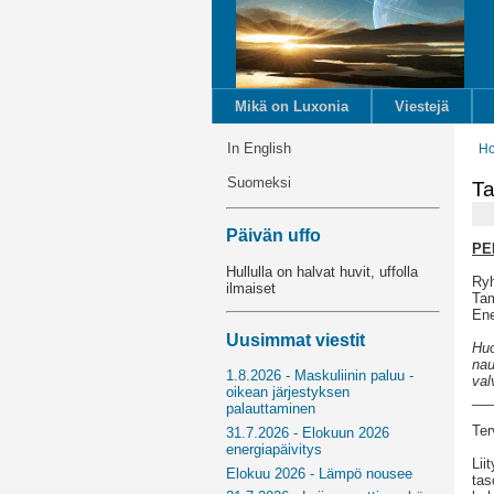
Mikä on Luxonia
Viestejä
In English
H
Suomeksi
Ta
Päivän uffo
PE
Hullulla on halvat huvit, uffolla
Ryh
ilmaiset
Tam
Ene
Uusimmat viestit
Huo
nau
1.8.2026 - Maskuliinin paluu -
val
oikean järjestyksen
__
palauttaminen
Ter
31.7.2026 - Elokuun 2026
energiapäivitys
Lii
Elokuu 2026 - Lämpö nousee
tas