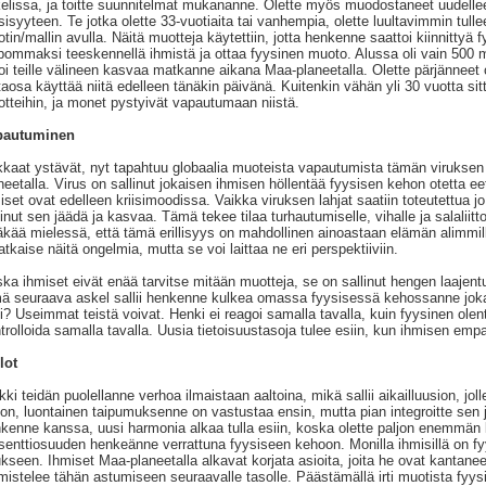
elissa, ja toitte suunnitelmat mukananne. Olette myös muodostaneet uudell
sisyyteen. Te jotka olette 33-vuotiaita tai vanhempia, olette luultavimmin tulle
tin/mallin avulla. Näitä muotteja käytettiin, jotta henkenne saattoi kiinnittyä 
pommaksi teeskennellä ihmistä ja ottaa fyysinen muoto. Alussa oli vain 500 mu
oi teille välineen kasvaa matkanne aikana Maa-planeetalla. Olette pärjänneet 
taosa käyttää niitä edelleen tänäkin päivänä. Kuitenkin vähän yli 30 vuotta sitte
tteihin, ja monet pystyivät vapautumaan niistä.
pautuminen
kaat ystävät, nyt tapahtuu globaalia muoteista vapautumista tämän viruksen j
neetalla. Virus on sallinut jokaisen ihmisen höllentää fyysisen kehon otetta e
iset ovat edelleen kriisimoodissa. Vaikka viruksen lahjat saatiin toteutettua j
linut sen jäädä ja kasvaa. Tämä tekee tilaa turhautumiselle, vihalle ja salaliittote
äkää mielessä, että tämä erillisyys on mahdollinen ainoastaan elämän alimmil
ratkaise näitä ongelmia, mutta se voi laittaa ne eri perspektiiviin.
ka ihmiset eivät enää tarvitse mitään muotteja, se on sallinut hengen laajent
ä seuraava askel sallii henkenne kulkea omassa fyysisessä kehossanne joka p
si? Useimmat teistä voivat. Henki ei reagoi samalla tavalla, kuin fyysinen olent
trolloida samalla tavalla. Uusia tietoisuustasoja tulee esiin, kun ihmisen em
lot
kki teidän puolellanne verhoa ilmaistaan aaltoina, mikä sallii aikailluusion, jol
lon, luontainen taipumuksenne on vastustaa ensin, mutta pian integroitte sen j
kenne kanssa, uusi harmonia alkaa tulla esiin, koska olette paljon enemmän
senttiosuuden henkeänne verrattuna fyysiseen kehoon. Monilla ihmisillä on fyys
ukseen. Ihmiset Maa-planeetalla alkavat korjata asioita, joita he ovat kantan
mistelee tähän astumiseen seuraavalle tasolle. Päästämällä irti muotista fyys