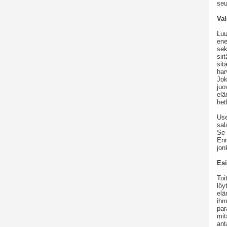
seu
Va
Luu
ene
sek
sii
sit
har
Jok
juo
elä
het
Use
sal
Se 
Enn
jon
Esi
Toi
löy
elä
ihm
par
mit
ant