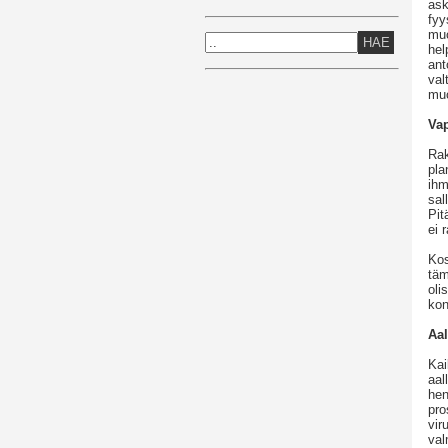
ask
fyy
muo
HAE
hel
ant
val
muo
Va
Rak
pla
ihm
sal
Pit
ei 
Kos
täm
oli
kon
Aal
Kai
aal
hen
pro
vir
val