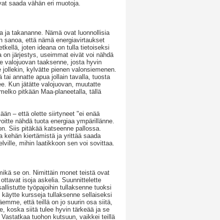
ivat saada vähän eri muotoja.
la ja takananne. Nämä ovat luonnollisia
in sanoa, että nämä energiavirtaukset
tkellä, joten ideana on tulla tietoiseksi
la on järjestys, useimmat eivät voi nähdä
te valojuovan taaksenne, josta hyvin
e jollekin, kylvätte pienen valonsiemenen.
ai annatte apua jollain tavalla, tuosta
ee. Kun jätätte valojuovan, muutatte
 melko pitkään Maa-planeetalla, tällä
ään – että olette siirtyneet "ei enää
 voitte nähdä tuota energiaa ympärillänne.
on. Siis pitäkää katseenne pallossa.
 kehän kiertämistä ja yrittää saada
lville, mihin laatikkoon sen voi sovittaa.
mikä se on. Nimittäin monet teistä ovat
ottavat isoja askelia. Suunnittelette
allistutte työpajoihin tullaksenne tuoksi
 käytte kursseja tullaksenne sellaiseksi
äemme, että teillä on jo suurin osa siitä,
e, koska siitä tulee hyvin tärkeää ja se
. Vastatkaa tuohon kutsuun, vaikkei teillä