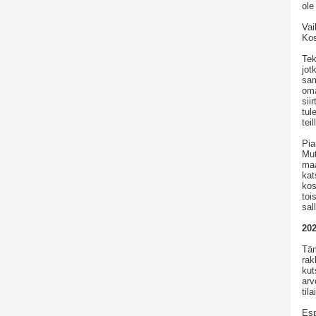
ole
Vai
Kos
Tek
jot
sam
oma
sii
tul
tei
Pia
Mut
maa
kat
kos
toi
sal
20
Täm
rak
kut
arv
til
Esp