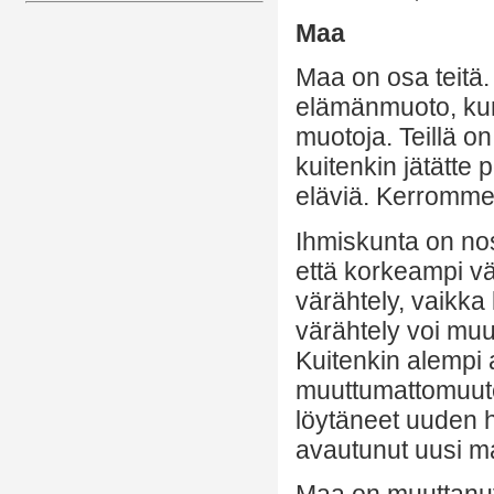
Maa
Maa on osa teitä. 
elämänmuoto, kun 
muotoja. Teillä on
kuitenkin jätätte
eläviä. Kerromme 
Ihmiskunta on nos
että korkeampi vä
värähtely, vaikk
värähtely voi mu
Kuitenkin alempi
muuttumattomuute
löytäneet uuden h
avautunut uusi m
Maa on muuttanut