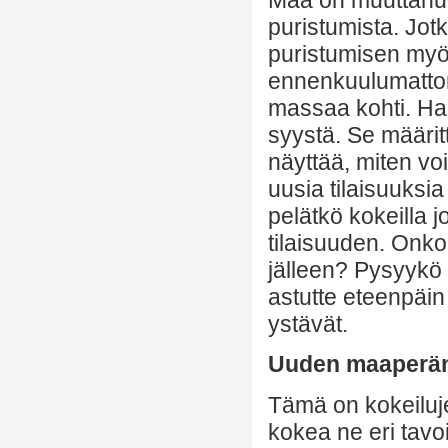
puristumista. Jot
puristumisen myö
ennenkuulumattoma
massaa kohti. Hal
syystä. Se määrit
näyttää, miten voi
uusia tilaisuuksia 
pelätkö kokeilla j
tilaisuuden. Onk
jälleen? Pysyykö 
astutte eteenpäin 
ystävät.
Uuden maaperän 
Tämä on kokeilujen
kokea ne eri tavoi