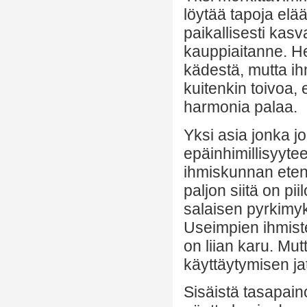
löytää tapoja elää
paikallisesti kasv
kauppiaitanne. He
kädestä, mutta ih
kuitenkin toivoa, 
harmonia palaa.
Yksi asia jonka j
epäinhimillisyytee
ihmiskunnan eten
paljon siitä on pi
salaisen pyrkimy
Useimpien ihmist
on liian karu. Mu
käyttäytymisen ja
Sisäistä tasapain