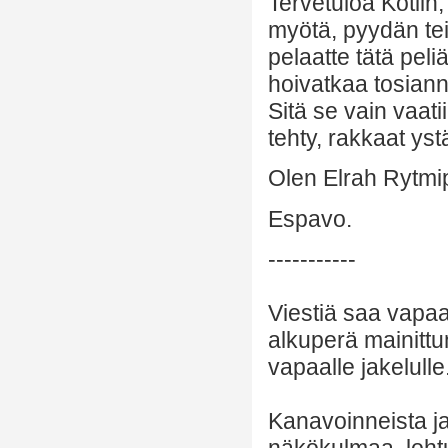
Tervetuloa Kotiin
myötä, pyydän tei
pelaatte tätä peliä
hoivatkaa tosiann
Sitä se vain vaati
tehty, rakkaat yst
Olen Elrah Rytmip
Espavo.
-----------
Viestiä saa vapaa
alkuperä mainittu
vapaalle jakelulle
Kanavoinneista ja 