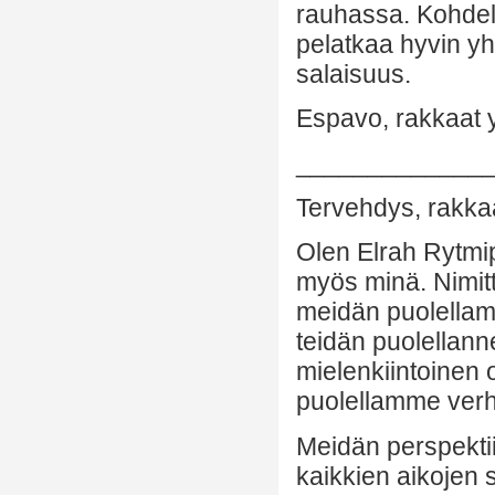
rauhassa. Kohdelk
pelatkaa hyvin yht
salaisuus.
Espavo, rakkaat ys
_____________
Tervehdys, rakkaa
Olen Elrah Rytmipa
myös minä. Nimitt
meidän puolellam
teidän puolellann
mielenkiintoinen 
puolellamme ver
Meidän perspekti
kaikkien aikojen 