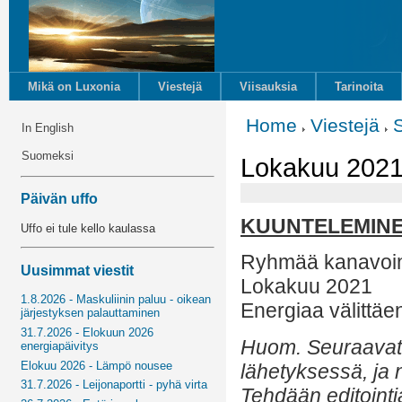
Mikä on Luxonia
Viestejä
Viisauksia
Tarinoita
Home
Viestejä
In English
Suomeksi
Lokakuu 2021
Päivän uffo
KUUNTELEMIN
Uffo ei tule kello kaulassa
Ryhmää kanavoin
Uusimmat viestit
Lokakuu 2021
1.8.2026 - Maskuliinin paluu - oikean
Energiaa välittäe
järjestyksen palauttaminen
31.7.2026 - Elokuun 2026
Huom. Seuraavat 
energiapäivitys
Elokuu 2026 - Lämpö nousee
lähetyksessä, ja 
31.7.2026 - Leijonaportti - pyhä virta
Tehdään editointi