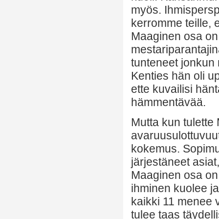
myös. Ihmisperspe
kerromme teille, e
Maaginen osa on, m
mestariparantajina
tunteneet jonkun 
Kenties hän oli u
ette kuvailisi hän
hämmentävää.
Mutta kun tulette 
avaruusulottuvuut
kokemus. Sopimuks
järjestäneet asiat
Maaginen osa on,
ihminen kuolee ja 
kaikki 11 menee v
tulee taas täydel