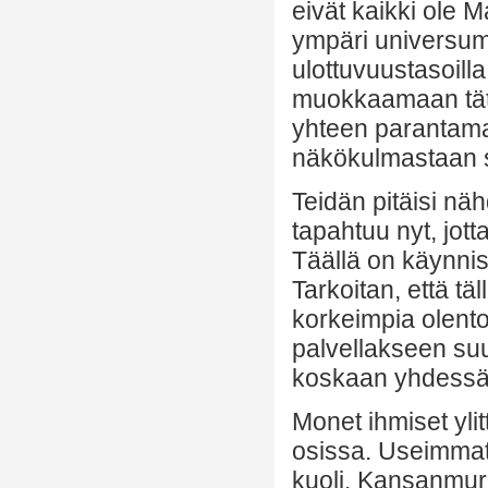
eivät kaikki ole M
ympäri universumi
ulottuvuustasoilla
muokkaamaan tät
yhteen parantama
näkökulmastaan s
Teidän pitäisi nä
tapahtuu nyt, jott
Täällä on käynnis
Tarkoitan, että tä
korkeimpia olento
palvellakseen su
koskaan yhdessä
Monet ihmiset yli
osissa. Useimmat 
kuoli. Kansanmurh