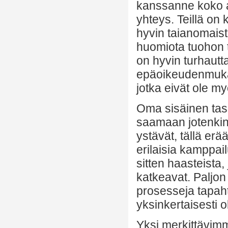
kanssanne koko a
yhteys. Teillä on 
hyvin taianomaista
huomiota tuohon 
on hyvin turhautta
epäoikeudenmukaisi
jotka eivät ole m
Oma sisäinen tasa
saamaan jotenkin
ystävät, tällä er
erilaisia kamppail
sitten haasteista,
katkeavat. Paljon 
prosesseja tapah
yksinkertaisesti o
Yksi merkittävimm