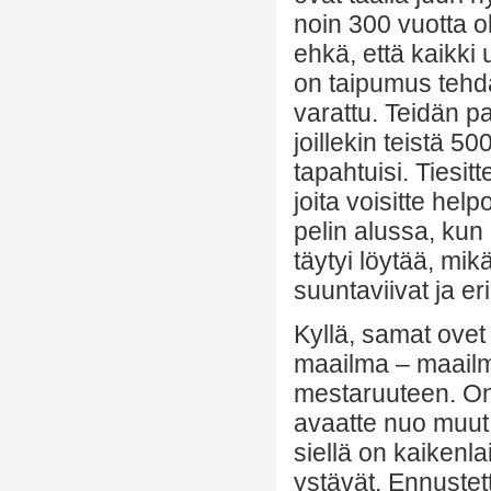
noin 300 vuotta ol
ehkä, että kaikki 
on taipumus tehdä
varattu. Teidän pa
joillekin teistä 50
tapahtuisi. Tiesitte
joita voisitte help
pelin alussa, kun
täytyi löytää, mik
suuntaviivat ja eri
Kyllä, samat ovet
maailma – maailma
mestaruuteen. On 
avaatte nuo muut
siellä on kaikenla
ystävät. Ennustettii