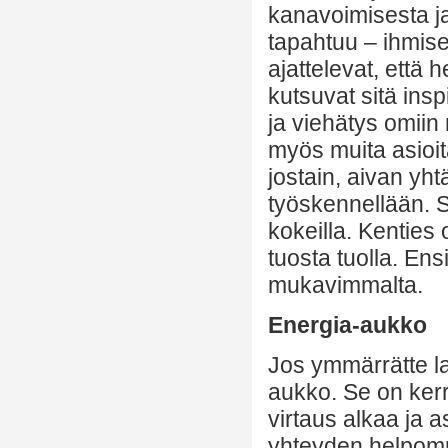
kanavoimisesta ja 
tapahtuu – ihmise
ajattelevat, että h
kutsuvat sitä insp
ja viehätys omiin
myös muita asioita
jostain, aivan yht
työskennellään. Sa
kokeilla. Kenties o
tuosta tuolla. Ensi
mukavimmalta.
Energia-aukko
Jos ymmärrätte la
aukko. Se on kerr
virtaus alkaa ja a
yhteyden helpomma