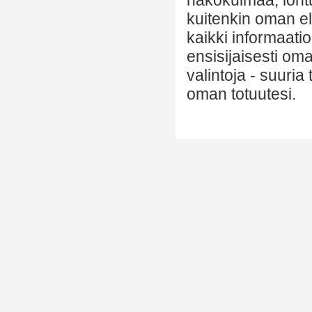
näkökulmaa, lohtu
kuitenkin oman el
kaikki informaatio
ensisijaisesti om
valintoja - suuria
oman totuutesi.