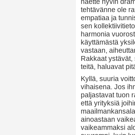
näette hyvin dram
tehtävänne ole ra
empatiaa ja tunni
sen kollektiivitie
harmonia vuorosta
käyttämästä yksil
vastaan, aiheutta
Rakkaat ystävät, s
teitä, haluavat pit
Kyllä, suuria voit
vihaisena. Jos ihm
paljastavat tuon r
että yrityksiä joih
maailmankansalais
ainoastaan vaikea
vaikeammaksi alo