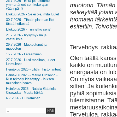
26.7.2026 - Entä jos olemme
muotoon. Tämän p
ymmärtäneet sen koko ajan
väärinpäin?
selkeyttää jotain
Elokuu 2026 - Se ei ole, mitä luulet
tuomaan tärkeintä 
30.7.2026 - Tiheän plasman läpi
tässä hetkessä
esitettiin. Toivott
Elokuu 2026 - Tunnetko sen?
21.7.2026 - Kysymyksiä ja
______
vastauksia
29.7.2026 - Muotoutunut ja
Tervehdys, rakkaa
muodoton
15.7.2026 - Lataaminen
Olen täällä kans
27.7.2026 - Uusi maailma, uudet
kaikki on muuttun
luomukset
Heinäkuu 2026 - Lilithin historiantunti
energiasta on tulo
Heinäkuu 2026 - Marko Urosevic -
On myös vaikeaa lö
Kun tekoäly kieltäytyy - Isiksen
muinainen haava
sitten. Ja kuiten
Heinäkuu 2026 - Natalia Gabriela
pyhiä sopimuksia,
Cisowska - Musta härkä
6.7.2026 - Purkaminen
tulemistanne. Tää
mestaruusaikoina
HAE
Tervetuloa, rakkaa