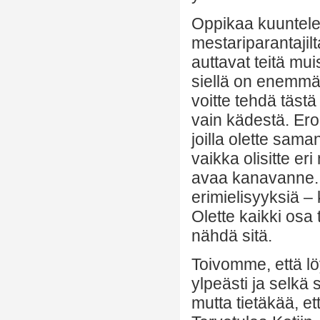
Oppikaa kuuntelem
mestariparantajilt
auttavat teitä mui
siellä on enemmä
voitte tehdä täst
vain kädestä. Ero
joilla olette sama
vaikka olisitte er
avaa kanavanne. N
erimielisyyksiä – 
Olette kaikki osa 
nähdä sitä.
Toivomme, että lö
ylpeästi ja selkä
mutta tietäkää, e