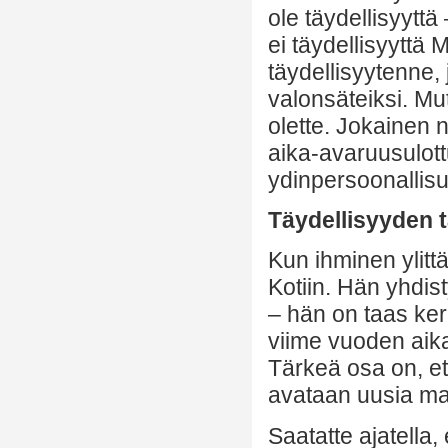
ole täydellisyyttä 
ei täydellisyyttä
täydellisyytenne,
valonsäteiksi. Mut
olette. Jokainen n
aika-avaruusulot
ydinpersoonallis
Täydellisyyden 
Kun ihminen ylitt
Kotiin. Hän yhdist
– hän on taas ker
viime vuoden aik
Tärkeä osa on, et
avataan uusia ma
Saatatte ajatella,