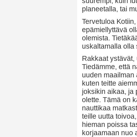
suurempi, kuin luu
planeetalla, tai mu
Tervetuloa Kotiin
epämiellyttävä ol
olemista. Tietäkää
uskaltamalla olla 
Rakkaat ystävät,
Tiedämme, että nä
uuden maailman al
kuten teitte aiem
joksikin aikaa, ja
olette. Tämä on ka
nauttikaa matkasta
teille uutta toivo
hieman poissa tas
korjaamaan nuo 