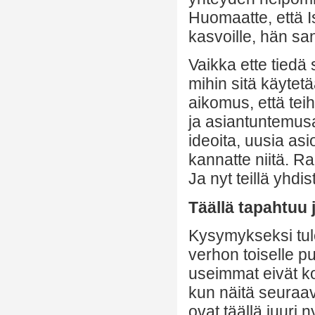
Huomaatte, että I
kasvoille, hän san
Vaikka ette tiedä 
mihin sitä käytet
aikomus, että teih
ja asiantuntemusa
ideoita, uusia asi
kannatte niitä. Ra
Ja nyt teillä yhdi
Täällä tapahtuu 
Kysymykseksi tule
verhon toiselle pu
useimmat eivät k
kun näitä seuraav
ovat täällä juuri