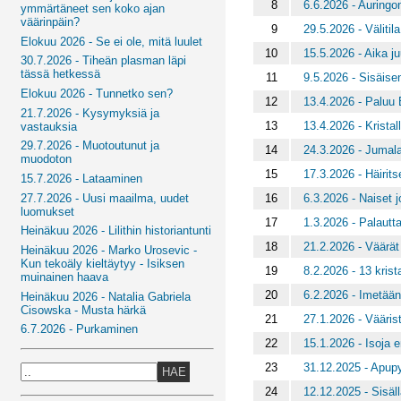
8
6.6.2026 - Auringo
ymmärtäneet sen koko ajan
väärinpäin?
9
29.5.2026 - Välitila
Elokuu 2026 - Se ei ole, mitä luulet
10
15.5.2026 - Aika j
30.7.2026 - Tiheän plasman läpi
tässä hetkessä
11
9.5.2026 - Sisäis
Elokuu 2026 - Tunnetko sen?
12
13.4.2026 - Paluu
21.7.2026 - Kysymyksiä ja
13
13.4.2026 - Kristal
vastauksia
29.7.2026 - Muotoutunut ja
14
24.3.2026 - Jumalai
muodoton
15
17.3.2026 - Häirits
15.7.2026 - Lataaminen
16
6.3.2026 - Naiset j
27.7.2026 - Uusi maailma, uudet
luomukset
17
1.3.2026 - Palautt
Heinäkuu 2026 - Lilithin historiantunti
18
21.2.2026 - Väärät
Heinäkuu 2026 - Marko Urosevic -
Kun tekoäly kieltäytyy - Isiksen
19
8.2.2026 - 13 krista
muinainen haava
20
6.2.2026 - Imetään
Heinäkuu 2026 - Natalia Gabriela
Cisowska - Musta härkä
21
27.1.2026 - Vääris
6.7.2026 - Purkaminen
22
15.1.2026 - Isoja e
23
31.12.2025 - Apupy
HAE
24
12.12.2025 - Sisäll