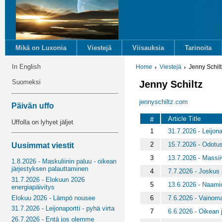
Mikä on Luxonia
Viestejä
Viisauksia
Tarinoita
In English
Home
Viestejä
Jenny Schilt
Suomeksi
Jenny Schiltz
jennyschiltz.com
Päivän uffo
Article Title
#
Uffolla on lyhyet jäljet
1
31.7.2026 - Leijona
2
15.7.2026 - Odotus
Uusimmat viestit
3
13.7.2026 - Massii
1.8.2026 - Maskuliinin paluu - oikean
järjestyksen palauttaminen
4
7.7.2026 - Joskus 
31.7.2026 - Elokuun 2026
5
13.6.2026 - Naamio
energiapäivitys
6
7.6.2026 - Vainoma
Elokuu 2026 - Lämpö nousee
31.7.2026 - Leijonaportti - pyhä virta
7
6.6.2026 - Oikean j
26.7.2026 - Entä jos olemme