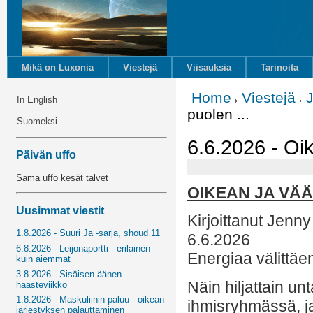
Mikä on Luxonia
Viestejä
Viisauksia
Tarinoita
Home
Viestejä
J
In English
puolen ...
Suomeksi
6.6.2026 - Oik
Päivän uffo
Sama uffo kesät talvet
OIKEAN JA VÄ
Uusimmat viestit
Kirjoittanut Jenny 
1.8.2026 - Suuri Ja -sarja, shoud 11
6.6.2026
6.8.2026 - Leijonaportti - erilainen
Energiaa välittäe
kuin aiemmat
3.8.2026 - Sisäisen äänen
Näin hiljattain un
haasteviikko
1.8.2026 - Maskuliinin paluu - oikean
ihmisryhmässä, ja
järjestyksen palauttaminen