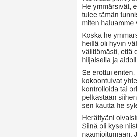
He ymmärsivät, ett
tulee tämän tunni
miten haluamme v
Koska he ymmärs
heillä oli hyvin 
välittömästi, että
hiljaisella ja aidol
Se erottui eniten,
kokoontuivat yhtee
kontrolloida tai o
pelkästään siihen
sen kautta he syl
Herättyäni oivals
Siinä oli kyse nii
naamioitumaan. Jo