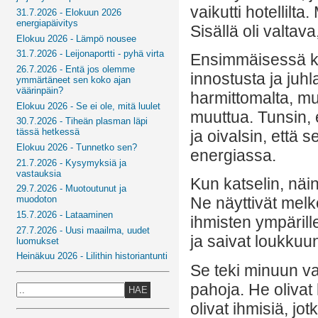
vaikutti hotellilt
31.7.2026 - Elokuun 2026
energiapäivitys
Sisällä oli valtava
Elokuu 2026 - Lämpö nousee
31.7.2026 - Leijonaportti - pyhä virta
Ensimmäisessä ke
26.7.2026 - Entä jos olemme
innostusta ja juhl
ymmärtäneet sen koko ajan
väärinpäin?
harmittomalta, mu
Elokuu 2026 - Se ei ole, mitä luulet
muuttua. Tunsin, 
30.7.2026 - Tiheän plasman läpi
tässä hetkessä
ja oivalsin, että
Elokuu 2026 - Tunnetko sen?
energiassa.
21.7.2026 - Kysymyksiä ja
vastauksia
Kun katselin, näi
29.7.2026 - Muotoutunut ja
muodoton
Ne näyttivät melke
15.7.2026 - Lataaminen
ihmisten ympärille
27.7.2026 - Uusi maailma, uudet
ja saivat loukkuu
luomukset
Heinäkuu 2026 - Lilithin historiantunti
Se teki minuun va
pahoja. He olivat 
HAE
olivat ihmisiä, jo