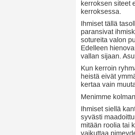
kerroksen siteet 
kerroksessa.
Ihmiset tällä taso
paransivat ihmisku
sotureita valon pu
Edelleen hienovar
vallan sijaan. Asu
Kun kerroin ryhmä
heistä eivät ymmä
kertaa vain muuta
Menimme kolmante
Ihmiset siellä ka
syvästi maadoittun
mitään roolia tai 
vaikuttaa pimeydel