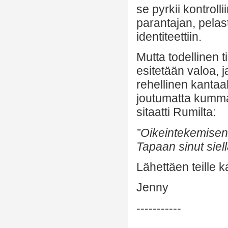
se pyrkii kontroll
parantajan, pelas
identiteettiin.
Mutta todellinen t
esitetään valoa, 
rehellinen kanta
joutumatta kumman
sitaatti Rumilta:
”Oikeintekemisen 
Tapaan sinut siell
Lähettäen teille k
Jenny
-----------