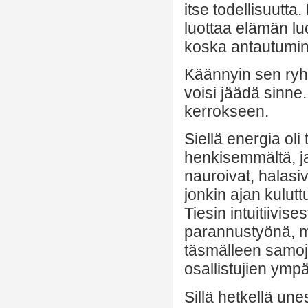
itse todellisuutta
luottaa elämän lu
koska antautumine
Käännyin sen ryhm
voisi jäädä sinne
kerrokseen.
Siellä energia oli
henkisemmältä, ja
nauroivat, halasiv
jonkin ajan kulut
Tiesin intuitiivises
parannustyönä, mu
täsmälleen samoja
osallistujien ympä
Sillä hetkellä un