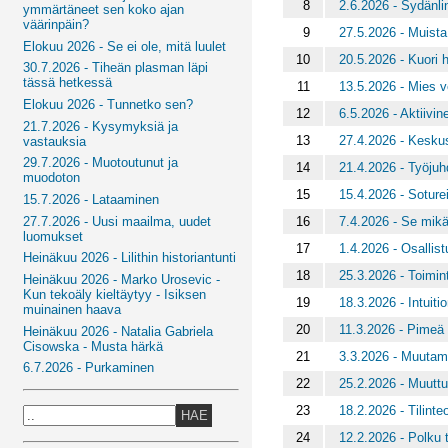
8
2.6.2026 - Sydänli
ymmärtäneet sen koko ajan
väärinpäin?
9
27.5.2026 - Muista
Elokuu 2026 - Se ei ole, mitä luulet
10
20.5.2026 - Kuori 
30.7.2026 - Tiheän plasman läpi
tässä hetkessä
11
13.5.2026 - Mies 
Elokuu 2026 - Tunnetko sen?
12
6.5.2026 - Aktiivi
21.7.2026 - Kysymyksiä ja
13
27.4.2026 - Kesku
vastauksia
29.7.2026 - Muotoutunut ja
14
21.4.2026 - Työjuh
muodoton
15
15.4.2026 - Soturei
15.7.2026 - Lataaminen
16
7.4.2026 - Se mikä 
27.7.2026 - Uusi maailma, uudet
luomukset
17
1.4.2026 - Osallis
Heinäkuu 2026 - Lilithin historiantunti
18
25.3.2026 - Toimin
Heinäkuu 2026 - Marko Urosevic -
Kun tekoäly kieltäytyy - Isiksen
19
18.3.2026 - Intuiti
muinainen haava
20
11.3.2026 - Pimeä 
Heinäkuu 2026 - Natalia Gabriela
Cisowska - Musta härkä
21
3.3.2026 - Muutam
6.7.2026 - Purkaminen
22
25.2.2026 - Muutt
23
18.2.2026 - Tilinte
HAE
24
12.2.2026 - Polku 