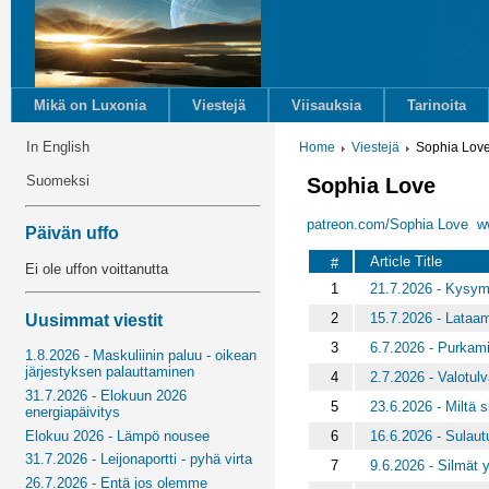
Mikä on Luxonia
Viestejä
Viisauksia
Tarinoita
In English
Home
Viestejä
Sophia Lov
Suomeksi
Sophia Love
patreon.com/Sophia Love
w
Päivän uffo
Article Title
#
Ei ole uffon voittanutta
1
21.7.2026 - Kysym
2
15.7.2026 - Lataa
Uusimmat viestit
3
6.7.2026 - Purkam
1.8.2026 - Maskuliinin paluu - oikean
järjestyksen palauttaminen
4
2.7.2026 - Valotu
31.7.2026 - Elokuun 2026
5
23.6.2026 - Miltä s
energiapäivitys
6
16.6.2026 - Sulau
Elokuu 2026 - Lämpö nousee
31.7.2026 - Leijonaportti - pyhä virta
7
9.6.2026 - Silmät 
26.7.2026 - Entä jos olemme