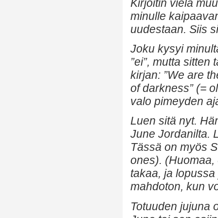
Kirjoitin vielä mu
minulle kaipaavan
uudestaan. Siis si
Joku kysyi minult
”ei”, mutta sitten t
kirjan: ”We are th
of darkness” (= o
valo pimeyden aj
Luen sitä nyt. Hän
June Jordanilta.
Tässä on myös S
ones). (Huomaa, 
takaa, ja lopussa
mahdoton, kun vo
Totuuden jujuna on