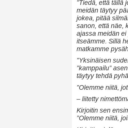
”Tiedä, että täll
meidän täytyy pää
jokea, pitää sil
sanon, että näe, k
ajassa meidän ei 
itseämme. Sillä 
matkamme pysäh
”Yksinäisen sude
”kamppailu” asen
täytyy tehdä pyhäl
”Olemme niitä, jo
– liitetty nimet
Kirjoitin sen ens
”Olemme niitä, jo