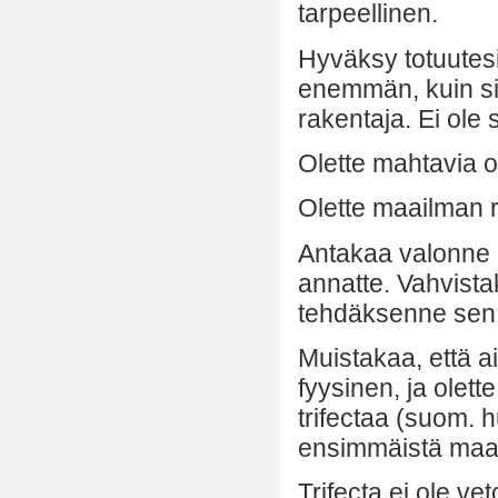
tarpeellinen.
Hyväksy totuutesi,
enemmän, kuin si
rakentaja. Ei ole
Olette mahtavia o
Olette maailman r
Antakaa valonne n
annatte. Vahvistak
tehdäksenne sen
Muistakaa, että ai
fyysinen, ja olet
trifectaa (suom. 
ensimmäistä maali
Trifecta ei ole v