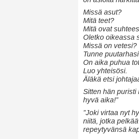
Missä asut?
Mitä teet?
Mitä ovat suhtees
Oletko oikeassa 
Missä on vetesi?
Tunne puutarhasi
On aika puhua tot
Luo yhteisösi.
Äläkä etsi johtaja
Sitten hän puristi
hyvä aika!”
”Joki virtaa nyt h
niitä, jotka pelkä
repeytyvänsä kapp