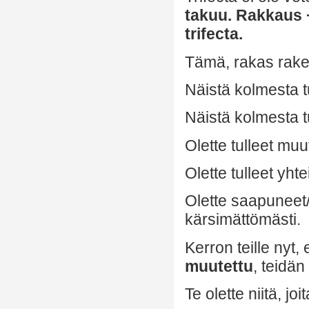
takuu. Rakkaus +
trifecta.
Tämä, rakas raken
Näistä kolmesta t
Näistä kolmesta t
Olette tulleet mu
Olette tulleet yh
Olette saapuneet/
kärsimättömästi.
Kerron teille nyt
muutettu
, teidä
Te olette niitä, jo