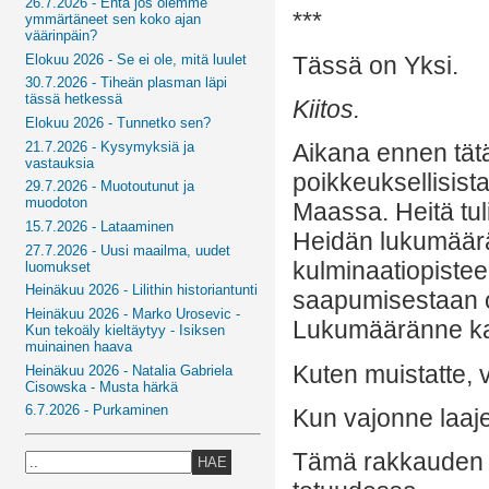
26.7.2026 - Entä jos olemme
***
ymmärtäneet sen koko ajan
väärinpäin?
Tässä on Yksi.
Elokuu 2026 - Se ei ole, mitä luulet
30.7.2026 - Tiheän plasman läpi
tässä hetkessä
Kiitos.
Elokuu 2026 - Tunnetko sen?
21.7.2026 - Kysymyksiä ja
Aikana ennen tätä 
vastauksia
poikkeuksellisista
29.7.2026 - Muotoutunut ja
muodoton
Maassa. Heitä tuli
15.7.2026 - Lataaminen
Heidän lukumäärän
27.7.2026 - Uusi maailma, uudet
kulminaatiopistee
luomukset
Heinäkuu 2026 - Lilithin historiantunti
saapumisestaan on 
Heinäkuu 2026 - Marko Urosevic -
Lukumääränne ka
Kun tekoäly kieltäytyy - Isiksen
muinainen haava
Kuten muistatte, 
Heinäkuu 2026 - Natalia Gabriela
Cisowska - Musta härkä
6.7.2026 - Purkaminen
Kun vajonne laaj
Tämä rakkauden k
HAE