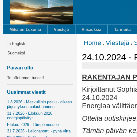
Mikä on Luxonia
Viestejä
Viisauksia
Tarinoita
Home
Viestejä
In English
Suomeksi
24.10.2024 - 
Päivän uffo
RAKENTAJAN P
Te uffottomat tunarit!
Kirjoittanut Sophi
Uusimmat viestit
24.10.2024
1.8.2026 - Maskuliinin paluu - oikean
Energiaa välittäe
järjestyksen palauttaminen
31.7.2026 - Elokuun 2026
Otteita uutiskirjee
energiapäivitys
Elokuu 2026 - Lämpö nousee
Tämän päivän kes
31.7.2026 - Leijonaportti - pyhä virta