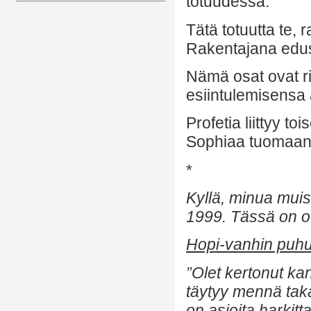
totuudessa.
Tätä totuutta te,
Rakentajana edus
Nämä osat ovat ri
esiintulemisensa a
Profetia liittyy t
Sophiaa tuomaan 
*
Kyllä, minua mui
1999. Tässä on o
Hopi-vanhin puh
”Olet kertonut kan
täytyy mennä taka
on asioita harkit