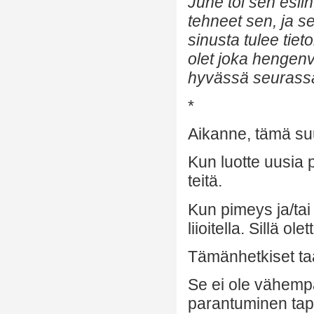
June toi sen esii
tehneet sen, ja s
sinusta tulee tieto
olet joka hengenv
hyvässä seurassa 
*
Aikanne, tämä suu
Kun luotte uusia 
teitä.
Kun pimeys ja/tai
liioitella. Sillä 
Tämänhetkiset taa
Se ei ole vähemp
parantuminen tap