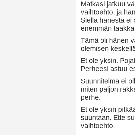
Matkasi jatkuu vä
vaihtoehto, ja hän
Siellä hänestä ei o
enemmän taakka
Tämä oli hänen va
olemisen keskellä
Et ole yksin. Poja
Perheesi astuu es
Suunnitelma ei ol
miten paljon rakka
perhe.
Et ole yksin pitk
suuntaan. Ette suu
vaihtoehto.