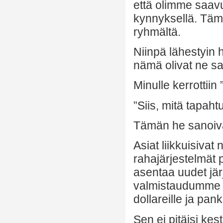
että olimme saavu
kynnyksellä. Täm
ryhmältä.
Niinpä lähestyin h
nämä olivat ne sam
Minulle kerrottiin ”
”Siis, mitä tapaht
Tämän he sanoiv
Asiat liikkuisivat 
rahajärjestelmät p
asentaa uudet jär
valmistaudumme yl
dollareille ja pank
Sen ei pitäisi kes