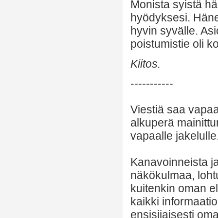
Monista syistä hä
hyödyksesi. Hän
hyvin syvälle. As
poistumistie oli k
Kiitos.
-----------
Viestiä saa vapaa
alkuperä mainittu
vapaalle jakelulle
Kanavoinneista ja 
näkökulmaa, lohtu
kuitenkin oman el
kaikki informaatio
ensisijaisesti om