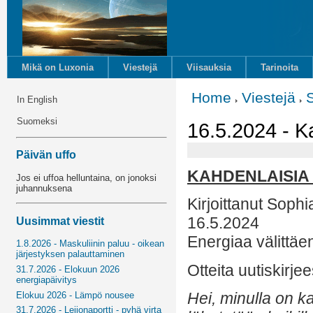
Mikä on Luxonia
Viestejä
Viisauksia
Tarinoita
Home
Viestejä
In English
Suomeksi
16.5.2024 - Ka
Päivän uffo
KAHDENLAISIA 
Jos ei uffoa helluntaina, on jonoksi
juhannuksena
Kirjoittanut Sophi
16.5.2024
Uusimmat viestit
Energiaa välittäe
1.8.2026 - Maskuliinin paluu - oikean
järjestyksen palauttaminen
Otteita uutiskirjee
31.7.2026 - Elokuun 2026
energiapäivitys
Hei, minulla on k
Elokuu 2026 - Lämpö nousee
31.7.2026 - Leijonaportti - pyhä virta