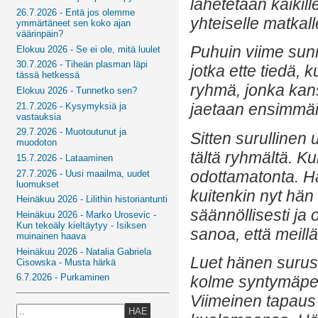
lähetetään kaikille
26.7.2026 - Entä jos olemme
yhteiselle matkal
ymmärtäneet sen koko ajan
väärinpäin?
Puhuin viime sunn
Elokuu 2026 - Se ei ole, mitä luulet
30.7.2026 - Tiheän plasman läpi
jotka ette tiedä,
tässä hetkessä
ryhmä, jonka kan
Elokuu 2026 - Tunnetko sen?
jaetaan ensimmäi
21.7.2026 - Kysymyksiä ja
vastauksia
29.7.2026 - Muotoutunut ja
Sitten surullinen
muodoton
tältä ryhmältä. Ku
15.7.2026 - Lataaminen
odottamatonta. Hä
27.7.2026 - Uusi maailma, uudet
luomukset
kuitenkin nyt hän
Heinäkuu 2026 - Lilithin historiantunti
säännöllisesti ja 
Heinäkuu 2026 - Marko Urosevic -
Kun tekoäly kieltäytyy - Isiksen
sanoa, että meillä
muinainen haava
Heinäkuu 2026 - Natalia Gabriela
Luet hänen surust
Cisowska - Musta härkä
6.7.2026 - Purkaminen
kolme syntymäpe
Viimeinen tapaus
HAE