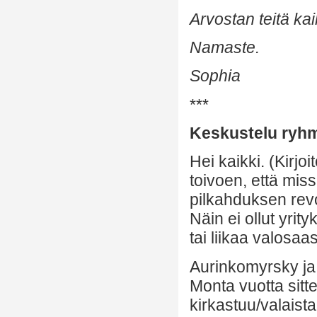
Arvostan teitä kai
Namaste.
Sophia
***
Keskustelu ryh
Hei kaikki. (Kirj
toivoen, että miss
pilkahduksen revon
Näin ei ollut yrity
tai liikaa valosa
Aurinkomyrsky ja
Monta vuotta sitte
kirkastuu/valaista