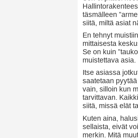
Hallintorakentees
täsmälleen ”armei
siitä, miltä asiat n
En tehnyt muistii
mittaisesta keskus
Se on kuin ”tauko
muistettava asia
Itse asiassa jotk
saatetaan pyytää 
vain, silloin kun
tarvittavan. Kaikk
siitä, missä elät ta
Kuten aina, halus
sellaista, eivät v
merkin. Mitä muu