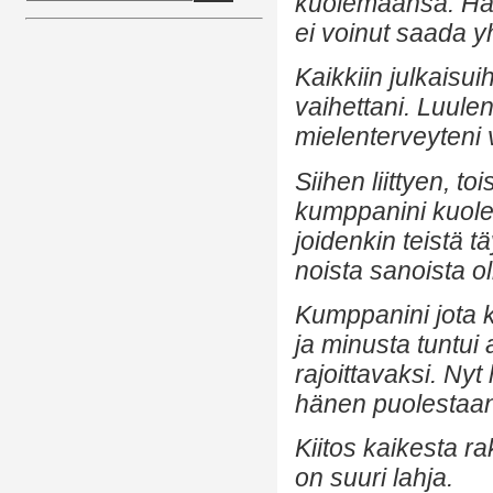
kuolemaansa. Häne
ei voinut saada yh
Kaikkiin julkaisui
vaihettani. Luulen
mielenterveyteni 
Siihen liittyen, 
kumppanini kuolem
joidenkin teistä tä
noista sanoista ol
Kumppanini jota k
ja minusta tuntui
rajoittavaksi. Nyt
hänen puolestaan
Kiitos kaikesta r
on suuri lahja.