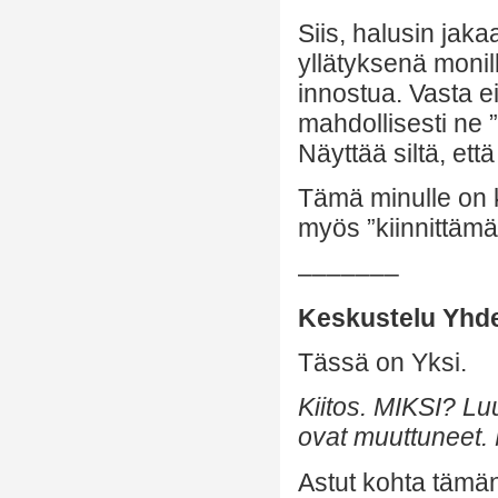
Siis, halusin jak
yllätyksenä monill
innostua. Vasta ei
mahdollisesti ne ”v
Näyttää siltä, ett
Tämä minulle on k
myös ”kiinnittämää
–––––––
Keskustelu Yhde
Tässä on Yksi.
Kiitos. MIKSI? Lu
ovat muuttuneet.
Astut kohta tämä