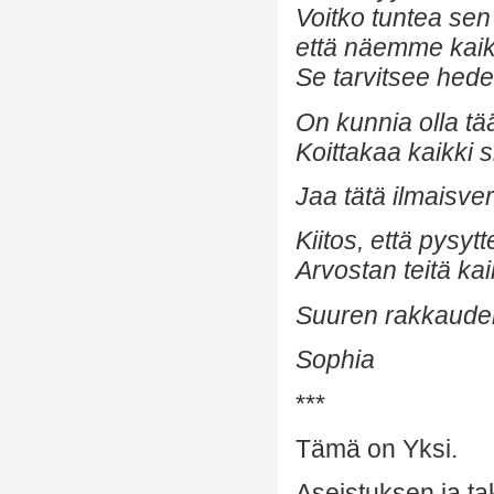
Voitko tuntea sen
että näemme kaik
Se tarvitsee hede
On kunnia olla tä
Koittakaa kaikki si
Jaa tätä ilmaisver
Kiitos, että pysyt
Arvostan teitä kai
Suuren rakkauden 
Sophia
***
Tämä on Yksi.
Aseistuksen ja ta