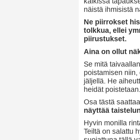
kaikissa tapaukse
näistä ihmisistä n
Ne piirrokset his
tolkkua, ellei y
piirustukset.
Aina on ollut näk
Se mitä taivaalla
poistamisen niin,
jäljellä. He aiheu
heidät poistetaan
Osa tästä saattaa 
näyttää taistelu
Hyvin monilla rint
Teiltä on salattu 
suojattuna tällä v