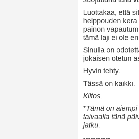
Luottakaa, että s
helppouden kera. 
painon vapautumi
tämä laji ei ole e
Sinulla on odotet
jokaisen otetun a
Hyvin tehty.
Tässä on kaikki.
Kiitos.
*
Tämä on aiempi k
taivaalla tänä pä
jatku.
-----------