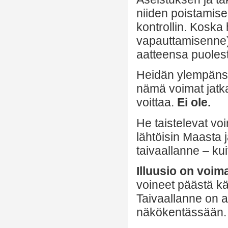
niiden poistamise
kontrollin. Koska 
vapauttamisenne),
aatteensa puoles
Heidän ylempänsä o
nämä voimat jatka
voittaa.
Ei ole.
He taistelevat vo
lähtöisin Maasta j
taivaallanne – kui
Illuusio on voim
voineet päästä kä
Taivaallanne on ai
näkökentässään.