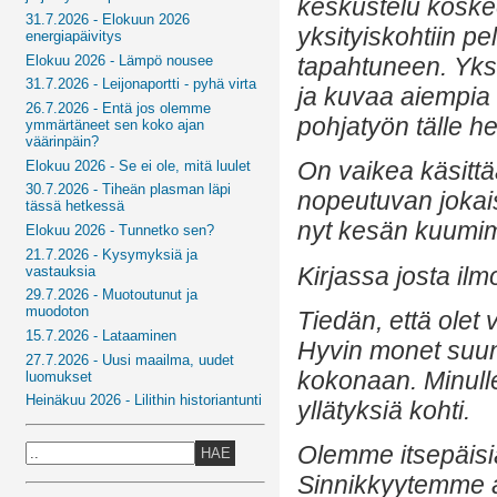
keskustelu koskee
31.7.2026 - Elokuun 2026
yksityiskohtiin p
energiapäivitys
Elokuu 2026 - Lämpö nousee
tapahtuneen. Yksi 
31.7.2026 - Leijonaportti - pyhä virta
ja kuvaa aiempia t
26.7.2026 - Entä jos olemme
pohjatyön tälle he
ymmärtäneet sen koko ajan
väärinpäin?
On vaikea käsittä
Elokuu 2026 - Se ei ole, mitä luulet
30.7.2026 - Tiheän plasman läpi
nopeutuvan jokai
tässä hetkessä
nyt kesän kuumim
Elokuu 2026 - Tunnetko sen?
21.7.2026 - Kysymyksiä ja
Kirjassa josta ilmo
vastauksia
29.7.2026 - Muotoutunut ja
muodoton
Tiedän, että olet
15.7.2026 - Lataaminen
Hyvin monet suunn
27.7.2026 - Uusi maailma, uudet
kokonaan. Minulle
luomukset
Heinäkuu 2026 - Lilithin historiantunti
yllätyksiä kohti.
Olemme itsepäisiä
HAE
Sinnikkyytemme 