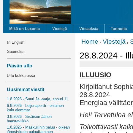
Mikä on Luxonia
Viestejä
Viisauksia
Tarinoita
Home
Viestejä
In English
Suomeksi
28.8.2024 - Il
Päivän uffo
ILLUUSIO
Uffo kukkarossa
Kirjoittanut Sophi
Uusimmat viestit
28.8.2024
1.8.2026 - Suuri Ja -sarja, shoud 11
Energiaa välittäe
6.8.2026 - Leijonaportti - erilainen
kuin aiemmat
Hei! Tervetuloa e
3.8.2026 - Sisäisen äänen
haasteviikko
Toivottavasti kaik
1.8.2026 - Maskuliinin paluu - oikean
järjestyksen palauttaminen