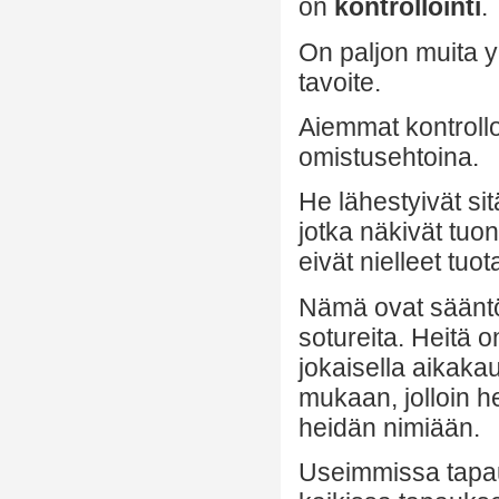
on
kontrollointi
.
On paljon muita yk
tavoite.
Aiemmat kontrolloi
omistusehtoina.
He lähestyivät sitä
jotka näkivät tuon
eivät nielleet tuot
Nämä ovat sääntöri
sotureita. Heitä o
jokaisella aikaka
mukaan, jolloin he
heidän nimiään.
Useimmissa tapauk