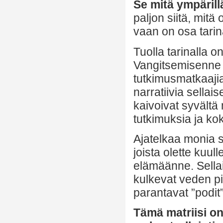
Se mitä ympärillä
paljon siitä, mitä
vaan on osa tarina
Tuolla tarinalla on
Vangitsemisenne tä
tutkimusmatkaajia 
narratiivia sellai
kaivoivat syvältä n
tutkimuksia ja kok
Ajatelkaa monia sa
joista olette kuull
elämäänne. Sellai
kulkevat veden pin
parantavat ”podit
Tämä matriisi on 