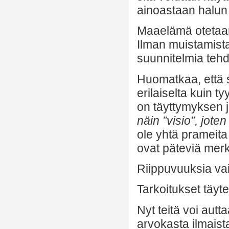
ainoastaan halun 
Maaelämä otetaan 
Ilman muistamist
suunnitelmia teh
Huomatkaa, että 
erilaiselta kuin t
on täyttymyksen 
näin ”visio”, jote
ole yhtä prameita
ovat päteviä merk
Riippuvuuksia vai
Tarkoitukset täyt
Nyt teitä voi autt
arvokasta ilmaist