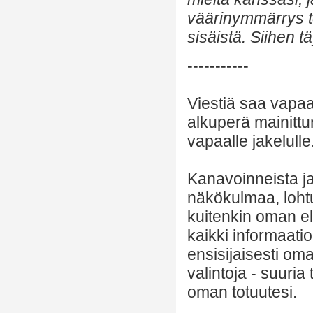
väärinymmärrys t
sisäistä. Siihen t
-----------
Viestiä saa vapaa
alkuperä mainittu
vapaalle jakelulle
Kanavoinneista ja 
näkökulmaa, lohtu
kuitenkin oman el
kaikki informaatio
ensisijaisesti om
valintoja - suuria
oman totuutesi.