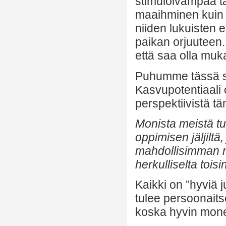
stimuloivampaa ta
maaihminen kuin t
niiden lukuisten e
paikan orjuuteen.
että saa olla muk
Puhumme tässä si
Kasvupotentiaali 
perspektiivistä tä
Monista meistä t
oppimisen jäljiltä
mahdollisimman n
herkulliselta tois
Kaikki on ”hyviä j
tulee persoonaits
koska hyvin mone