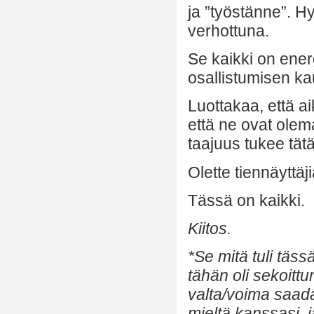
ja ”työstänne”. H
verhottuna.
Se kaikki on energ
osallistumisen ka
Luottakaa, että a
että ne ovat olema
taajuus tukee tätä
Olette tiennäyttäj
Tässä on kaikki.
Kiitos.
*Se mitä tuli tässä
tähän oli sekoittun
valta/voima saad
mieltä kanssasi, j