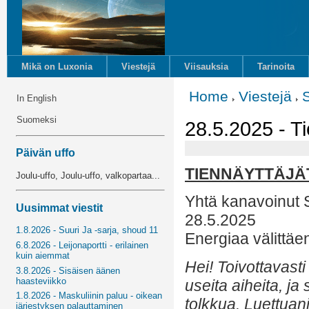
Mikä on Luxonia
Viestejä
Viisauksia
Tarinoita
Home
Viestejä
In English
Suomeksi
28.5.2025 - Ti
Päivän uffo
TIENNÄYTTÄJÄ
Joulu-uffo, Joulu-uffo, valkopartaa...
Yhtä kanavoinut 
Uusimmat viestit
28.5.2025
1.8.2026 - Suuri Ja -sarja, shoud 11
Energiaa välittäe
6.8.2026 - Leijonaportti - erilainen
kuin aiemmat
Hei! Toivottavasti
3.8.2026 - Sisäisen äänen
haasteviikko
useita aiheita, ja 
1.8.2026 - Maskuliinin paluu - oikean
tolkkua. Luettuan
järjestyksen palauttaminen