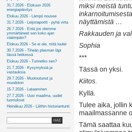
miksi meistä tuntu
31.7.2026 - Elokuun 2026
energiapäivitys
inkarnoitumisesta j
Elokuu 2026 - Lämpö nousee
näyttämistä …
31.7.2026 - Leijonaportti - pyhä virta
26.7.2026 - Entä jos olemme
Rakkauden ja val
ymmärtäneet sen koko ajan
väärinpäin?
Sophia
Elokuu 2026 - Se ei ole, mitä luulet
30.7.2026 - Tiheän plasman läpi
tässä hetkessä
***
Elokuu 2026 - Tunnetko sen?
21.7.2026 - Kysymyksiä ja
Tässä on yksi.
vastauksia
29.7.2026 - Muotoutunut ja
Kiitos.
muodoton
15.7.2026 - Lataaminen
Kyllä.
27.7.2026 - Uusi maailma, uudet
luomukset
Tulee aika, jollin 
Heinäkuu 2026 - Lilithin historiantunti
maailmassanne on 
HAE
Tämä saattaa kuul