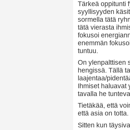
Tärkeä oppitunti
syyllisyyden käsite
sormella tätä ryhm
tätä vierasta ihmi
fokusoi energianne
enemmän fokusoi
tuntuu.
On ylenpalttisen s
hengissä. Tällä t
laajentaa/pidentää
Ihmiset haluavat y
tavalla he tuntev
Tietäkää, että vo
että asia on totta
Sitten kun täysiva