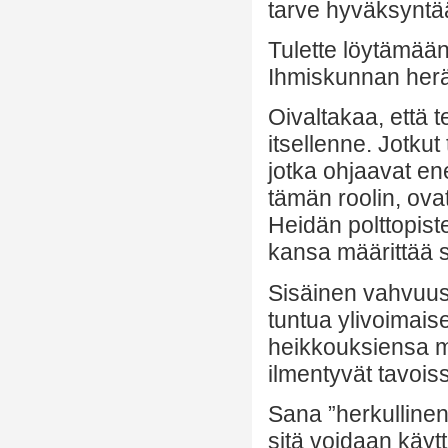
tarve hyväksyntää
Tulette löytämään 
Ihmiskunnan herä
Oivaltakaa, että t
itsellenne. Jotku
jotka ohjaavat en
tämän roolin, ovat
Heidän polttopist
kansa määrittää 
Sisäinen vahvuus 
tuntua ylivoimais
heikkouksiensa mu
ilmentyvät tavoiss
Sana ”herkullinen”
sitä voidaan käytt