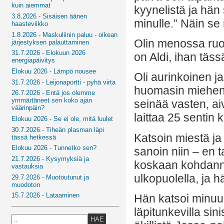
kuin aiemmat
kyynelistä ja hän 
3.8.2026 - Sisäisen äänen
minulle.” Näin s
haasteviikko
1.8.2026 - Maskuliinin paluu - oikean
Olin menossa ruo
järjestyksen palauttaminen
31.7.2026 - Elokuun 2026
on Aldi, ihan täs
energiapäivitys
Elokuu 2026 - Lämpö nousee
Oli aurinkoinen j
31.7.2026 - Leijonaportti - pyhä virta
huomasin miehen 
26.7.2026 - Entä jos olemme
ymmärtäneet sen koko ajan
seinää vasten, a
väärinpäin?
laittaa 25 sentin 
Elokuu 2026 - Se ei ole, mitä luulet
30.7.2026 - Tiheän plasman läpi
Katsoin miestä ja
tässä hetkessä
Elokuu 2026 - Tunnetko sen?
sanoin niin – en ta
21.7.2026 - Kysymyksiä ja
koskaan kohdann
vastauksia
ulkopuolella, ja 
29.7.2026 - Muotoutunut ja
muodoton
15.7.2026 - Lataaminen
Hän katsoi minuun,
läpitunkevilla sin
HAE