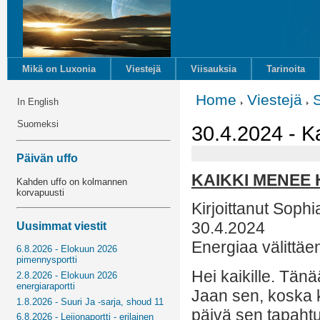
Mikä on Luxonia
Viestejä
Viisauksia
Tarinoita
Home
Viestejä
In English
Suomeksi
30.4.2024 - K
Päivän uffo
KAIKKI MENEE 
Kahden uffo on kolmannen
korvapuusti
Kirjoittanut Sophi
30.4.2024
Uusimmat viestit
Energiaa välittäe
6.8.2026 - Elokuun 2026
pimennysportti
Hei kaikille. Tänä
2.8.2026 - Elokuun 2026
energiaraportti
Jaan sen, koska 
1.8.2026 - Suuri Ja -sarja, shoud 11
päivä sen tapahtu
6.8.2026 - Leijonaportti - erilainen