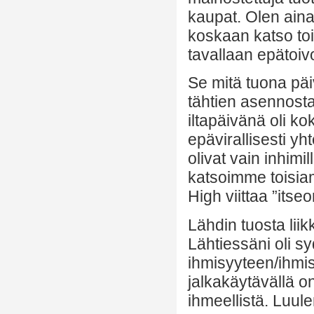
kaupat. Olen aina 
koskaan katso toi
tavallaan epätoivo
Se mitä tuona päi
tähtien asennost
iltapäivänä oli ko
epävirallisesti yh
olivat vain inhim
katsoimme toisiamm
High viittaa ”itse
Lähdin tuosta li
Lähtiessäni oli s
ihmisyyteen/ihmi
jalkakäytävällä on 
ihmeellistä. Luule