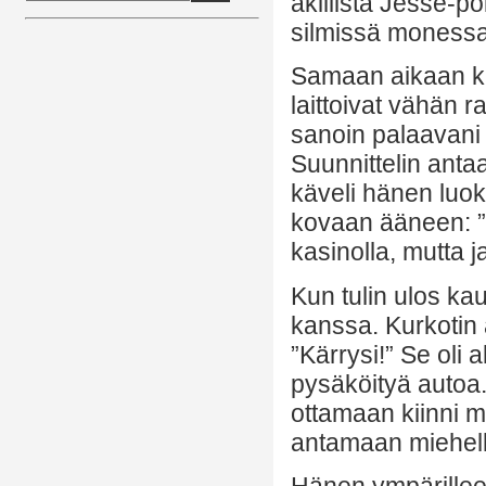
äkillistä Jesse-p
silmissä monessa 
Samaan aikaan ku
laittoivat vähän
sanoin palaavani 
Suunnittelin anta
käveli hänen luok
kovaan ääneen: ”
kasinolla, mutta j
Kun tulin ulos ka
kanssa. Kurkotin
”Kärrysi!” Se oli 
pysäköityä autoa.
ottamaan kiinni mi
antamaan miehell
Hänen ympärilleen