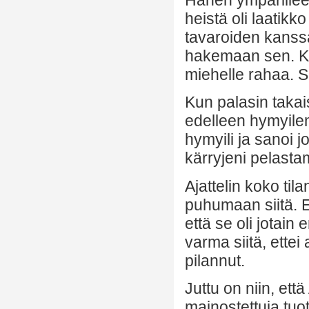
heistä oli laatik
tavaroiden kanssa
hakemaan sen. Kun
miehelle rahaa. Se 
Kun palasin takais
edelleen hymyile
hymyili ja sanoi j
kärryjeni pelastam
Ajattelin koko ti
puhumaan siitä. En
että se oli jotain 
varma siitä, ettei
pilannut.
Juttu on niin, että
mainostettuja tuo