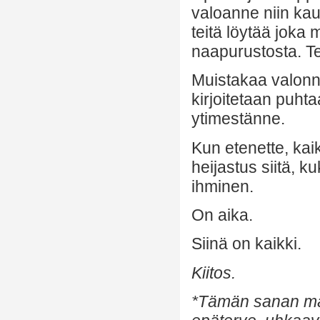
valoanne niin kau
teitä löytää joka
naapurustosta. Tei
Muistakaa valonn
kirjoitetaan puhta
ytimestänne.
Kun etenette, kai
heijastus siitä, ku
ihminen.
On aika.
Siinä on kaikki.
Kiitos.
*Tämän sanan mää