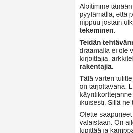
Aloitimme tänään
pyytämällä, että p
riippuu jostain u
tekeminen.
Teidän tehtävänne
draamalla ei ole v
kirjoittajia, arkkite
rakentajia.
Tätä varten tulitte
on tarjottavana. 
käyntikorttejanne 
ikuisesti. Sillä ne 
Olette saapuneet
valaistaan. On ai
kipittää ja kamppa