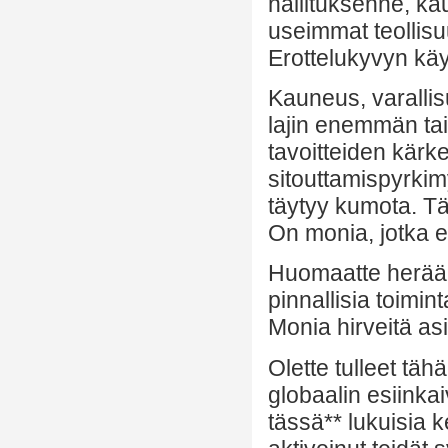
hallituksenne, kaup
useimmat teollisu
Erottelukyvyn käy
Kauneus, varalli
lajin enemmän ta
tavoitteiden kärke
sitouttamispyrki
täytyy kumota. Täm
On monia, jotka e
Huomaatte herääm
pinnallisia toimin
Monia hirveitä as
Olette tulleet t
globaalin esiinkai
tässä** lukuisia k