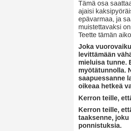
Tämä osa saattaa 
ajaisi kaksipyörä
epävarmaa, ja sa
muistettavaksi on
Teette tämän aik
Joka vuorovaikut
levittämään vähä
mieluisa tunne. 
myötätunnolla. N
saapuessanne laa
oikeaa hetkeä va
Kerron teille, et
Kerron teille, et
taaksenne, joku p
ponnistuksia.