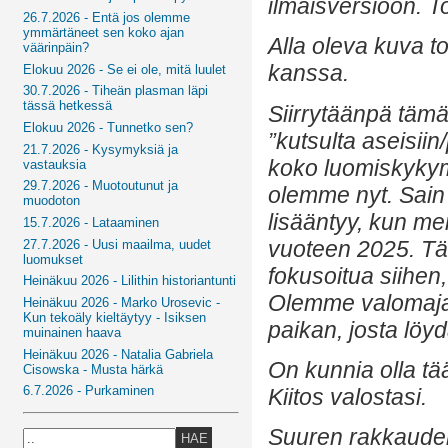
ilmaisversioon. T
26.7.2026 - Entä jos olemme
ymmärtäneet sen koko ajan
Alla oleva kuva 
väärinpäin?
kanssa.
Elokuu 2026 - Se ei ole, mitä luulet
30.7.2026 - Tiheän plasman läpi
tässä hetkessä
Siirrytäänpä täm
Elokuu 2026 - Tunnetko sen?
”kutsulta aseisiin
21.7.2026 - Kysymyksiä ja
koko luomiskykym
vastauksia
29.7.2026 - Muotoutunut ja
olemme nyt. Sain
muodoton
lisääntyy, kun m
15.7.2026 - Lataaminen
vuoteen 2025. T
27.7.2026 - Uusi maailma, uudet
luomukset
fokusoitua siihe
Heinäkuu 2026 - Lilithin historiantunti
Olemme valomajak
Heinäkuu 2026 - Marko Urosevic -
Kun tekoäly kieltäytyy - Isiksen
paikan, josta lö
muinainen haava
Heinäkuu 2026 - Natalia Gabriela
On kunnia olla tä
Cisowska - Musta härkä
6.7.2026 - Purkaminen
Kiitos valostasi.
Suuren rakkauden 
HAE