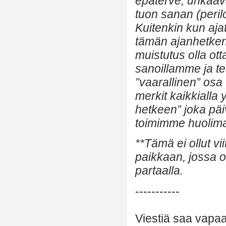
epäterve, uhkaava”
tuon sanan (peril
Kuitenkin kun ajat
tämän ajanhetke
muistutus olla ot
sanoillamme ja t
”vaarallinen” osa
merkit kaikkialla
hetkeen” joka päi
toimimme huolima
**Tämä ei ollut vi
paikkaan, jossa 
partaalla.
-----------
Viestiä saa vapaa