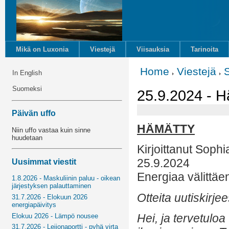
Mikä on Luxonia
Viestejä
Viisauksia
Tarinoita
Home
Viestejä
In English
Suomeksi
25.9.2024 - H
Päivän uffo
HÄMÄTTY
Niin uffo vastaa kuin sinne
huudetaan
Kirjoittanut Sophi
25.9.2024
Uusimmat viestit
Energiaa välittäe
1.8.2026 - Maskuliinin paluu - oikean
järjestyksen palauttaminen
Otteita uutiskirjee
31.7.2026 - Elokuun 2026
energiapäivitys
Hei, ja tervetulo
Elokuu 2026 - Lämpö nousee
31.7.2026 - Leijonaportti - pyhä virta