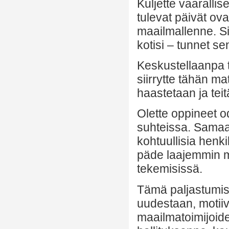
Kuljette vaaralli
tulevat päivät ova
maailmallenne. Sil
kotisi – tunnet se
Keskustellaanpa 
siirrytte tähän m
haastetaan ja te
Olette oppineet o
suhteissa. Samaa
kohtuullisia henki
päde laajemmin m
tekemisissä.
Tämä paljastumise
uudestaan, motiivi
maailmatoimijoiden