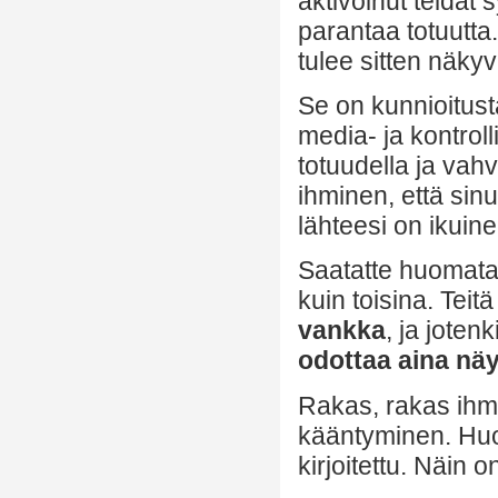
aktivoinut teidät 
parantaa totuutta
tulee sitten näky
Se on kunnioitusta
media- ja kontroll
totuudella ja vah
ihminen, että sin
lähteesi on ikuine
Saatatte huomata
kuin toisina. Teit
vankka
, ja joten
odottaa aina näyt
Rakas, rakas ihmi
kääntyminen. Huom
kirjoitettu. Näin 