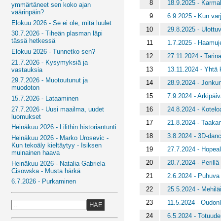
8
18.9.2025 - Karmal
ymmärtäneet sen koko ajan
väärinpäin?
9
6.9.2025 - Kun var
Elokuu 2026 - Se ei ole, mitä luulet
10
29.8.2025 - Ulottuv
30.7.2026 - Tiheän plasman läpi
tässä hetkessä
11
1.7.2025 - Haamu
Elokuu 2026 - Tunnetko sen?
12
27.11.2024 - Tarin
21.7.2026 - Kysymyksiä ja
13
13.11.2024 - Yhtä 
vastauksia
29.7.2026 - Muotoutunut ja
14
28.9.2024 - Jonku
muodoton
15
7.9.2024 - Arkipäiv
15.7.2026 - Lataaminen
16
24.8.2024 - Kotelo
27.7.2026 - Uusi maailma, uudet
luomukset
17
21.8.2024 - Taaka
Heinäkuu 2026 - Lilithin historiantunti
18
3.8.2024 - 3D-dan
Heinäkuu 2026 - Marko Urosevic -
Kun tekoäly kieltäytyy - Isiksen
19
27.7.2024 - Hopea
muinainen haava
20
20.7.2024 - Perillä
Heinäkuu 2026 - Natalia Gabriela
Cisowska - Musta härkä
21
2.6.2024 - Puhuva 
6.7.2026 - Purkaminen
22
25.5.2024 - Mehilä
23
11.5.2024 - Oudonl
HAE
24
6.5.2024 - Totuude