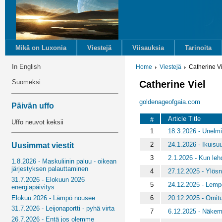
Mikä on Luxonia
Viestejä
Viisauksia
Tarinoita
In English
Home
Viestejä
Catherine Vi
Suomeksi
Catherine Viel
goldenageofgaia.com
Päivän uffo
Article Title
#
Uffo neuvot keksii
1
18.3.2026 - Unelmi
2
24.1.2026 - Ikuis
Uusimmat viestit
3
2.1.2026 - Kun leh
1.8.2026 - Maskuliinin paluu - oikean
järjestyksen palauttaminen
4
27.12.2025 - Ylösn
31.7.2026 - Elokuun 2026
5
24.12.2025 - Lemp
energiapäivitys
6
20.12.2025 - Omitu
Elokuu 2026 - Lämpö nousee
31.7.2026 - Leijonaportti - pyhä virta
7
6.12.2025 - Näkem
26.7.2026 - Entä jos olemme