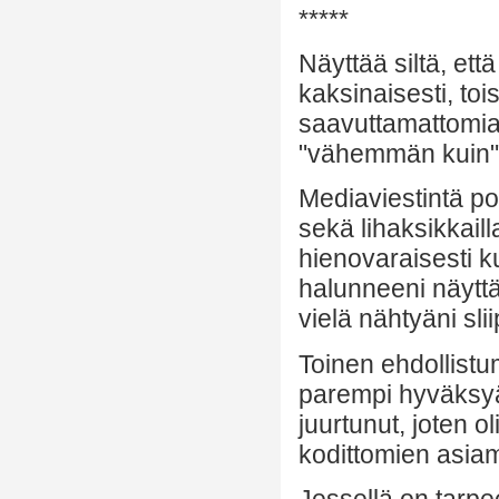
*****
Näyttää siltä, et
kaksinaisesti, to
saavuttamattomia 
"vähemmän kuin" -
Mediaviestintä pom
sekä lihaksikkaill
hienovaraisesti ku
halunneeni näyttä
vielä nähtyäni sli
Toinen ehdollistu
parempi hyväksyä
juurtunut, joten o
kodittomien asiam
Jessellä on tarpee