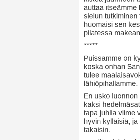
auttaa itseämme 
sielun tutkiminen 
huomaisi sen ke
pilatessa makean 
*****
Puissamme on kyp
koska onhan Sant
tulee maalaisavok
lähiöpihallamme.
En usko luonnon t
kaksi hedelmäsat
tapa juhlia viime
hyvin kylläisiä, 
takaisin.