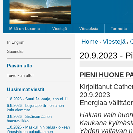
Mikä on Luxonia
Viestejä
Viisauksia
Tarinoita
Home
Viestejä
C
In English
Suomeksi
20.9.2023 - Pi
Päivän uffo
PIENI HUONE P
Terve kuin uffo!
Kirjoittanut Cather
Uusimmat viestit
20.9.2023
1.8.2026 - Suuri Ja -sarja, shoud 11
Energiaa välittäe
6.8.2026 - Leijonaportti - erilainen
kuin aiemmat
Haluan vain huon
3.8.2026 - Sisäisen äänen
haasteviikko
Kaukana kylmäst
1.8.2026 - Maskuliinin paluu - oikean
Yhden valtavan no
järjestyksen palauttaminen