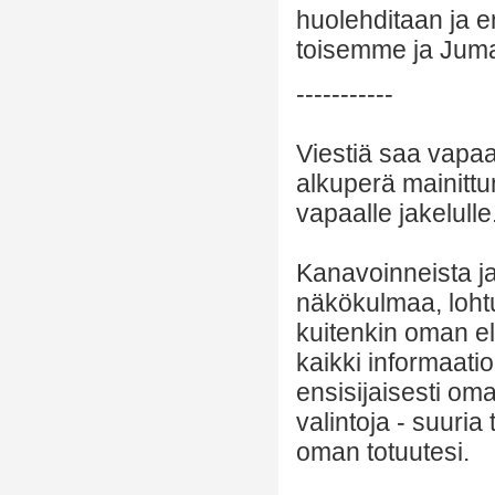
huolehditaan ja e
toisemme ja Juma
-----------
Viestiä saa vapaa
alkuperä mainittu
vapaalle jakelulle
Kanavoinneista ja 
näkökulmaa, lohtu
kuitenkin oman el
kaikki informaatio
ensisijaisesti om
valintoja - suuria
oman totuutesi.