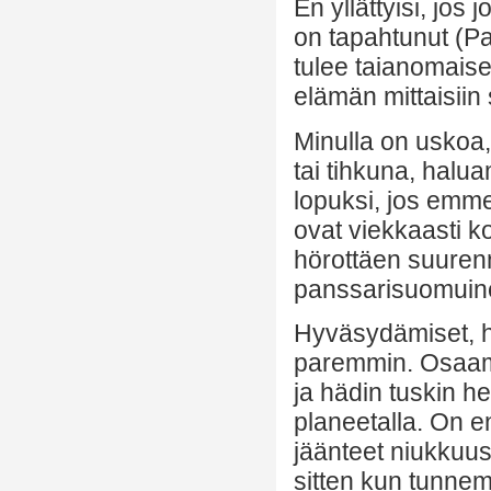
En yllättyisi, jos
on tapahtunut (P
tulee taianomaise
elämän mittaisiin s
Minulla on uskoa, 
tai tihkuna, halu
lopuksi, jos emme
ovat viekkaasti k
hörottäen suurenm
panssarisuomuin
Hyväsydämiset, hy
paremmin. Osaamm
ja hädin tuskin he
planeetalla. On en
jäänteet niukkuu
sitten kun tunnem