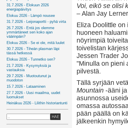
Voi, eikö se olisi
31.7.2026 - Elokuun 2026
energiapäivitys
– Alan Jay Lerne
Elokuu 2026 - Lämpö nousee
31.7.2026 - Leijonaportti - pyhä virta
Eliza Doolittle 
26.7.2026 - Entä jos olemme
huoneen haluamine
ymmärtäneet sen koko ajan
väärinpäin?
nöyrimpiä toiveit
Elokuu 2026 - Se ei ole, mitä luulet
toivelistan kärjes
30.7.2026 - Tiheän plasman läpi
tässä hetkessä
Jessen Trader Joe
Elokuu 2026 - Tunnetko sen?
"Minulla on pieni a
21.7.2026 - Kysymyksiä ja
pilvestä.
vastauksia
29.7.2026 - Muotoutunut ja
muodoton
Tällä syrjään vetä
15.7.2026 - Lataaminen
Mountain
-ääni ja
27.7.2026 - Uusi maailma, uudet
asunnossa useide
luomukset
Heinäkuu 2026 - Lilithin historiantunti
omassa autossaan
pään päällä on kä
HAE
jälkeenkin hymyi