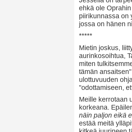
ehkä ole Oprahin
piirikunnassa on 
jossa on hänen n
*****
Mietin joskus, lii
aurinkosoihtua, 
miten tulkitsem
tämän ansaitsen
ulottuvuuden ohja
"odottamiseen, et
Meille kerrotaan 
korkeana. Epäilen
näin paljon eikä
estää meitä ylläpi
kitkeä juurineen 