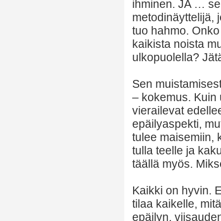
ihminen. JA … se
metodinäyttelijä, j
tuo hahmo. Onko h
kaikista noista m
ulkopuolella? Jät
Sen muistamisesta
– kokemus. Kuin un
vierailevat edelle
epäilyaspekti, mut
tulee maisemiin, 
tulla teelle ja ka
täällä myös. Mikse
Kaikki on hyvin. E
tilaa kaikelle, mi
epäilyn, viisauden