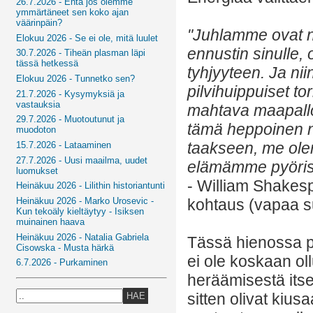
26.7.2026 - Entä jos olemme
ymmärtäneet sen koko ajan
väärinpäin?
"Juhlamme ovat n
Elokuu 2026 - Se ei ole, mitä luulet
ennustin sinulle, 
30.7.2026 - Tiheän plasman läpi
tässä hetkessä
tyhjyyteen. Ja n
Elokuu 2026 - Tunnetko sen?
pilvihuippuiset tor
21.7.2026 - Kysymyksiä ja
vastauksia
mahtava maapallo –
29.7.2026 - Muotoutunut ja
tämä heppoinen nä
muodoton
taakseen, me olem
15.7.2026 - Lataaminen
27.7.2026 - Uusi maailma, uudet
elämämme pyöris
luomukset
- William Shakes
Heinäkuu 2026 - Lilithin historiantunti
Heinäkuu 2026 - Marko Urosevic -
kohtaus (vapaa 
Kun tekoäly kieltäytyy - Isiksen
muinainen haava
Heinäkuu 2026 - Natalia Gabriela
Tässä hienossa pu
Cisowska - Musta härkä
ei ole koskaan ol
6.7.2026 - Purkaminen
heräämisestä itse
sitten olivat kius
HAE