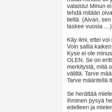
valaistu! Minun ei
tehdä mitään oiva
tieltä. (Aivan, s
laskee vuosia …)
Käy ilmi, ettei vo
Voin sallia kaike
Kyse ei ole minus
OLEN. Se on erittä
merkitystä, mitä o
väliltä. Tarve mää
Tarve määritellä 
Se herättää miele
ihminen pysyä hen
edelleen ja mielen