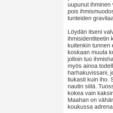
uupunut ihminen 
pois ihmismuodost
tunteiden gravitaa
Löydän itseni val
ihmisidentiteetin
kuitenkin tunnen 
koskaan muuta kui
jolloin tuo ihmish
myös ainoa todell
harhakuvissani, jol
tiukasti kuin iho.
nautin siitä. Tuos
kokea vain kaksi
Maahan on vähän k
koukussa adrenalii