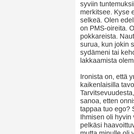
syviin tuntemuksi
merkitsee. Kyse ei
selkeä. Olen edel
on PMS-oireita. O
pokkareista. Nau
surua, kun jokin s
sydämeni tai kehon
lakkaamista olema
Ironista on, että
kaikenlaisilla tav
Tarvitsevuudesta, 
sanoa, etten onnis
tappaa tuo ego? Se
Ihmisen oli hyvin
pelkäsi haavoittu
mutta minulle oli