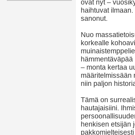
ovat nyt – vuosik
haihtuvat ilmaan.
sanonut.
Nuo massatietoisu
korkealle kohoavilt
muinaistemppelien
hämmentäväpää on
– monta kertaa uu
määritelmissään r
niin paljon histor
Tämä on surrealist
hautajaisiini. Ihmi
persoonallisuuden
henkisen etsijän 
pakkomielteisesti