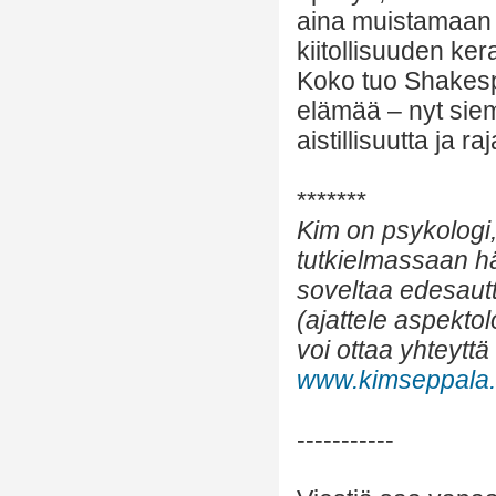
aina muistamaan 
kiitollisuuden ke
Koko tuo Shakespe
elämää – nyt siem
aistillisuutta ja r
*******
Kim on psykologi, k
tutkielmassaan hä
soveltaa edesaut
(ajattele aspektol
voi ottaa yhteytt
www.kimseppala
-----------