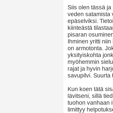
Siis olen tässä ja
veden satamista v
epäselviksi. Tie
kiinteästä tilasta
pisaran osuminen
Ihminen yritti nii
on armotonta. Jo
yksityiskohta jon
myöhemmin sielun
rajat ja hyvin harj
savupilvi. Suurta 
Kun koen tätä sis
lävitseni, sillä t
tuohon vanhaan i
limittyy helpotuk