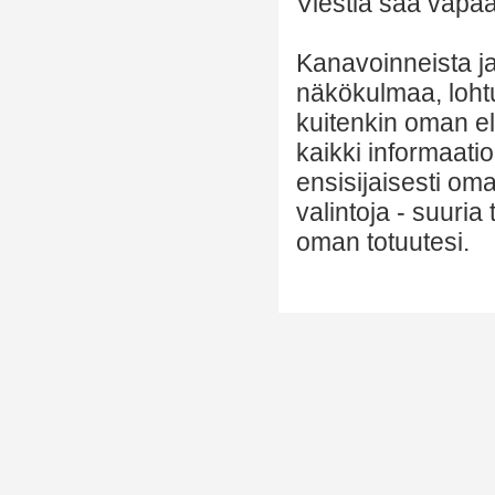
Viestiä saa vapaas
Kanavoinneista ja 
näkökulmaa, lohtu
kuitenkin oman el
kaikki informaatio
ensisijaisesti om
valintoja - suuria
oman totuutesi.