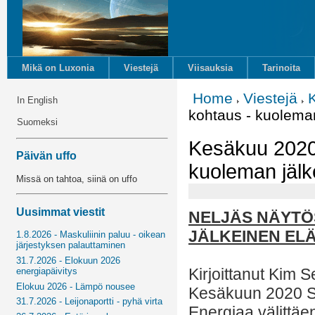
Mikä on Luxonia
Viestejä
Viisauksia
Tarinoita
Home
Viestejä
In English
kohtaus - kuolema
Suomeksi
Kesäkuu 2020 
Päivän uffo
kuoleman jälk
Missä on tahtoa, siinä on uffo
Uusimmat viestit
NELJÄS NÄYTÖ
JÄLKEINEN EL
1.8.2026 - Maskuliinin paluu - oikean
järjestyksen palauttaminen
31.7.2026 - Elokuun 2026
Kirjoittanut Kim S
energiapäivitys
Elokuu 2026 - Lämpö nousee
Kesäkuun 2020 S
31.7.2026 - Leijonaportti - pyhä virta
Energiaa välittäe