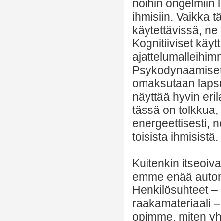
noihin ongelmiin 
ihmisiin. Vaikka 
käytettävissä, ne
Kognitiiviset käy
ajattelumalleihi
Psykodynaamiset t
omaksutaan lapsuu
näyttää hyvin eril
tässä on tolkkua,
energeettisesti, n
toisista ihmisistä.
Kuitenkin itseoi
emme enää automaa
Henkilösuhteet – 
raakamateriaali –
opimme, miten yhd