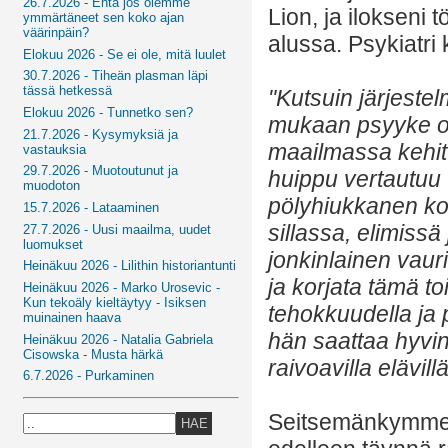
26.7.2026 - Entä jos olemme
Lion, ja ilokseni
ymmärtäneet sen koko ajan
väärinpäin?
alussa. Psykiatri
Elokuu 2026 - Se ei ole, mitä luulet
30.7.2026 - Tiheän plasman läpi
tässä hetkessä
"Kutsuin järjest
Elokuu 2026 - Tunnetko sen?
mukaan psyyke on
21.7.2026 - Kysymyksiä ja
maailmassa kehitt
vastauksia
29.7.2026 - Muotoutunut ja
huippu vertautuu 
muodoton
pölyhiukkanen ko
15.7.2026 - Lataaminen
sillassa, elimissä 
27.7.2026 - Uusi maailma, uudet
luomukset
jonkinlainen vaur
Heinäkuu 2026 - Lilithin historiantunti
ja korjata tämä to
Heinäkuu 2026 - Marko Urosevic -
Kun tekoäly kieltäytyy - Isiksen
tehokkuudella ja p
muinainen haava
hän saattaa hyvin
Heinäkuu 2026 - Natalia Gabriela
Cisowska - Musta härkä
raivoavilla elävillä
6.7.2026 - Purkaminen
Seitsemänkymme
HAE