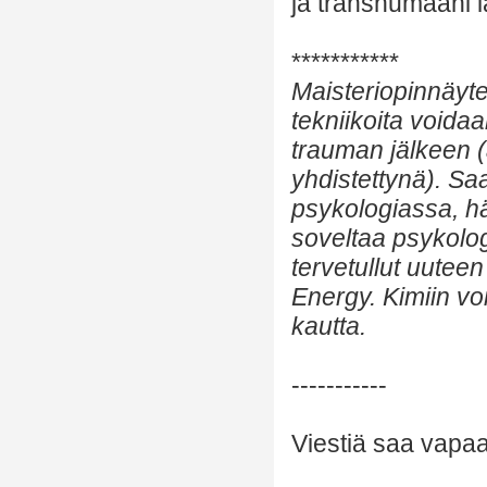
ja transhumaani 
***********
Maisteriopinnäyte
tekniikoita voida
trauman jälkeen (
yhdistettynä). Saa
psykologiassa, hä
soveltaa psykolog
tervetullut uute
Energy. Kimiin v
kautta.
-----------
Viestiä saa vapaas