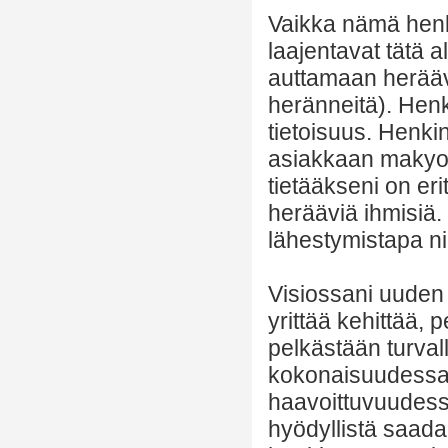
Vaikka nämä henk
laajentavat tätä a
auttamaan herääviä
heränneitä). Henk
tietoisuus. Henki
asiakkaan makyo-l
tietääkseni on eri
herääviä ihmisiä. 
lähestymistapa ni
Visiossani uuden 
yrittää kehittää,
pelkästään turvalli
kokonaisuudessa
haavoittuvuudess
hyödyllistä saada