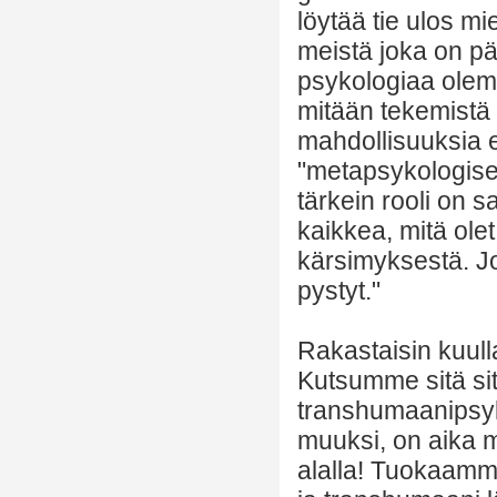
löytää tie ulos m
meistä joka on pä
psykologiaa olema
mitään tekemistä 
mahdollisuuksia e
"metapsykologisen
tärkein rooli on s
kaikkea, mitä ole
kärsimyksestä. Jo
pystyt."
Rakastaisin kuul
Kutsumme sitä si
transhumaanipsyko
muuksi, on aika 
alalla! Tuokaamme