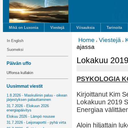
Mikä on Luxonia
Viestejä
Viisauksia
Tarinoita
Home
Viestejä
In English
ajassa
Suomeksi
Lokakuu 2019 
Päivän uffo
Uffonsa kullakin
PSYKOLOGIA K
Uusimmat viestit
Kirjoittanut Kim S
1.8.2026 - Maskuliinin paluu - oikean
järjestyksen palauttaminen
Lokakuun 2019 S
31.7.2026 - Elokuun 2026
Energiaa välittäe
energiapäivitys
Elokuu 2026 - Lämpö nousee
31.7.2026 - Leijonaportti - pyhä virta
Aloin hiljattain 