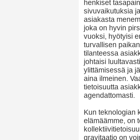
henkiset tasapain
sivuvaikutuksia j
asiakasta menemä
joka on hyvin pir
vuoksi, hyötyisi 
turvallisen paika
tilanteessa asia
johtaisi luultava
ylittämisessä ja 
aina ilmeinen. Va
tietoisuutta asia
agendattomasti.
Kun teknologian k
elämäämme, on tod
kollektiivitietoi
gravitaatio on v