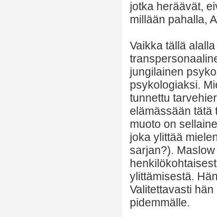
jotka heräävät, ei
millään pahalla, 
Vaikka tällä alall
transpersonaalin
jungilainen psyko
psykologiaksi. Mie
tunnettu tarvehi
elämässään tätä te
muoto on sellaine
joka ylittää miel
sarjan?). Maslow t
henkilökohtaises
ylittämisestä. Hän
Valitettavasti hän
pidemmälle.