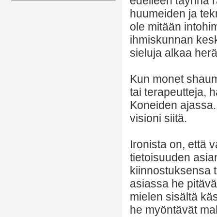
edelleen täynnä r
huumeiden ja tekn
ole mitään intohi
ihmiskunnan keske
sieluja alkaa herä
Kun monet shaumbr
tai terapeutteja, 
Koneiden ajassa.
visioni siitä.
Ironista on, että 
tietoisuuden asiant
kiinnostuksensa t
asiassa he pitävät
mielen sisältä käs
he myöntävät mah