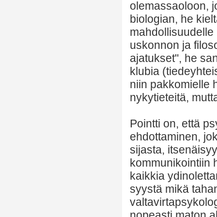
olemassaoloon, jok
biologian, he kiel
mahdollisuudelle
uskonnon ja filos
ajatukset", he sa
klubia (tiedeyhtei
niin pakkomielle h
nykytieteitä, mut
Pointti on, että p
ehdottaminen, joka
sijasta, itsenäis
kommunikointiin 
kaikkia ydinolett
syystä mikä tahan
valtavirtapsykolog
nopeasti maton al