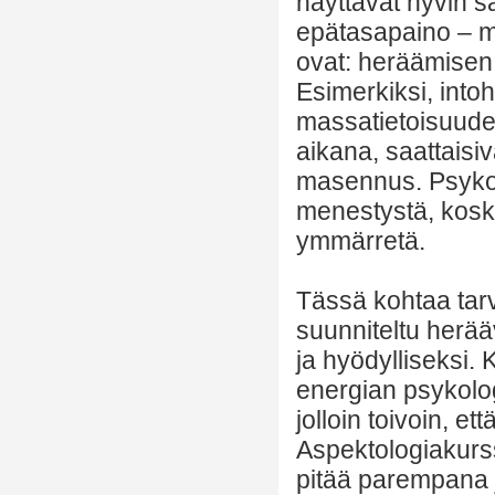
näyttävät hyvin s
epätasapaino – mu
ovat: heräämisen l
Esimerkiksi, into
massatietoisuude
aikana, saattaisiv
masennus. Psykolo
menestystä, koska
ymmärretä.
Tässä kohtaa tarv
suunniteltu herääv
ja hyödylliseksi.
energian psykolog
jolloin toivoin, et
Aspektologiakurssi
pitää parempana j