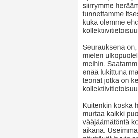
siirrymme herää
tunnettamme itses
kuka olemme ehdo
kollektiivitietois
Seurauksena on, 
mielen ulkopuole
meihin. Saatamme
enää lukittuna ma
teoriat jotka on ke
kollektiivitietois
Kuitenkin koska h
murtaa kaikki p
vääjäämätöntä k
aikana. Useimmat 