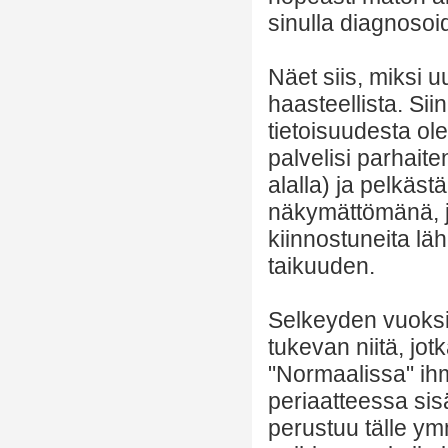
sinulla diagnosoi
Näet siis, miksi
haasteellista. Si
tietoisuudesta ol
palvelisi parhaite
alalla) ja pelkäs
näkymättömänä, ja
kiinnostuneita l
taikuuden.
Selkeyden vuoksi,
tukevan niitä, jo
"Normaalissa" ihm
periaatteessa sisä
perustuu tälle ym