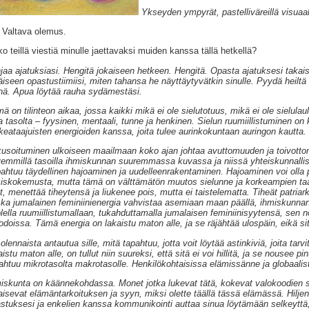
Ykseyden ympyrät, pastelliväreillä visuaal
 Valtava olemus.
o teillä viestiä minulle jaettavaksi muiden kanssa tällä hetkellä?
jaa ajatuksiasi. Hengitä jokaiseen hetkeen. Hengitä. Opasta ajatuksesi takais
äiseen opastustiimiisi, miten tahansa he näyttäytyvätkin sinulle. Pyydä heiltä
nä. Apua löytää rauha sydämestäsi.
ä on tilinteon aikaa, jossa kaikki mikä ei ole sielutotuus, mikä ei ole sielula
a tasolta – fyysinen, mentaali, tunne ja henkinen. Sielun ruumiillistuminen on k
keataajuisten energioiden kanssa, joita tulee aurinkokuntaan auringon kautta.
usoituminen ulkoiseen maailmaan koko ajan johtaa avuttomuuden ja toivott
emmillä tasoilla ihmiskunnan suuremmassa kuvassa ja niissä yhteiskunnallisis
ahtuu täydellinen hajoaminen ja uudelleenrakentaminen. Hajoaminen voi olla 
iskokemusta, mutta tämä on välttämätön muutos sielunne ja korkeampien taaj
ut, menettää tiheytensä ja liukenee pois, mutta ei taistelematta. Tiheät patria
ka jumalainen feminiinienergia vahvistaa asemiaan maan päällä, ihmiskunnan
lella ruumiillistumallaan, tukahduttamalla jumalaisen feminiinisyytensä, sen 
doissa. Tämä energia on lakaistu maton alle, ja se räjähtää ulospäin, eikä si
olennaista antautua sille, mitä tapahtuu, jotta voit löytää astinkiviä, joita t
aistu maton alle, on tullut niin suureksi, että sitä ei voi hillitä, ja se nousee 
ahtuu mikrotasolta makrotasolle. Henkilökohtaisissa elämissänne ja globaalist
iskunta on käännekohdassa. Monet jotka lukevat tätä, kokevat valokoodien s
aisevat elämäntarkoituksen ja syyn, miksi olette täällä tässä elämässä. Hilje
stuksesi ja enkelien kanssa kommunikointi auttaa sinua löytämään selkeyttä,