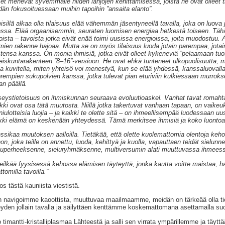
set menevät syvemmälle niiden lahjojen kehittämisessä, joista he ovat olleet t
dän fokusoituessaan muihin tapoihin ”ansaita elanto”.
isillä alkaa olla tilaisuus elää vähemmän jäsentyneellä tavalla, joka on luov
ssa. Elää orgaanisemmin, seuraten luomisen energiaa hetkestä toiseen. Tähä
oista – tavoista jotka eivät enää toimi uusissa energioissa, joita muodostuu.
mien rakenne hajoaa. Mutta se on myös tilaisuus luoda jotain parempaa, jota
stensa kanssa. On monia ihmisiä, jotka eivät olleet kykeneviä ”pelaamaan tuot
eiskuntarakenteen ”8–16”-versioon. He ovat ehkä tunteneet ulkopuolisuutta, mut
ja kuvitella, miten yhteisö voi menestyä, kun se elää yhdessä, kanssaluovalla
rempien sukupolvien kanssa, jotka tulevat pian eturiviin kulkiessaan murrokse
n päällä.
eystietoisuus on ihmiskunnan seuraava evoluutioaskel. Vanhat tavat romahtav
kki ovat osa tätä muutosta. Niillä jotka takertuvat vanhaan tapaan, on vaikeuks
iulotteisia luojia – ja kaikki te olette sitä – on ihmeellisempää luodessaan u
kki elämä on keskenään yhteydessä. Tämä merkitsee ihmisiä ja koko luontoa 
ssikaa muutoksen aalloilla. Tietäkää, että olette kuolemattomia olentoja kehoi
on, joka teille on annettu, luoda, kehittyä ja kuolla, vapauttaen teidät sielun
luperheeksenne, sieluryhmäksenne, multiversumin alati muuttuvassa ihmees
eilkää fyysisessä kehossa elämisen täyteyttä, jonka kautta voitte maistaa, hais
attomilla tavoilla.”
tos tästä kauniista viestistä.
 navigoimme kaoottista, muuttuvaa maailmaamme, meidän on tärkeää olla ti
eyden jollain tavalla ja säilyttäen kenttämme koskemattomana asettamalla su
 timantti-kristalliplasmaa Lähteestä ja salli sen virrata ympärillemme ja täy