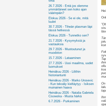
virta
26.7.2026 - Entä jos olemme
ymmärtäneet sen koko ajan
Hei
väärinpäin?
Onk
Elokuu 2026 - Se ei ole, mitä
luulet
”Oh
30.7.2026 - Tiheän plasman läpi
sis
tässä hetkessä
läs
Elokuu 2026 - Tunnetko sen?
Täm
21.7.2026 - Kysymyksiä ja
jok
vastauksia
kor
29.7.2026 - Muotoutunut ja
Fok
muodoton
syv
15.7.2026 - Lataaminen
Tap
ihm
27.7.2026 - Uusi maailma, uudet
oll
luomukset
kos
Heinäkuu 2026 - Lilithin
puo
historiantunti
muo
Heinäkuu 2026 - Marko Urosevic
On 
- Kun tekoäly kieltäytyy - Isiksen
lak
muinainen haava
tap
Heinäkuu 2026 - Natalia Gabriela
Cisowska - Musta härkä
Ihm
val
6.7.2026 - Purkaminen
opa