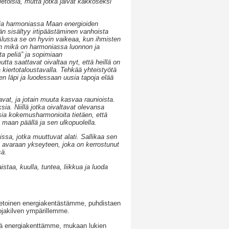
ietoisia, mutta jotka jäivät kakkoseksi
a ja harmoniassa Maan energioiden
n sisältyy irtipäästäminen vanhoista
 Alussa se on hyvin vaikeaa, kun ihmisten
in mikä on harmoniassa luonnon ja
a peliä” ja sopimiaan
ta saattavat oivaltaa nyt, että heillä on
 kiertotaloustavalla. Tehkää yhteistyötä
n läpi ja luodessaan uusia tapoja elää
at, ja jotain muuta kasvaa raunioista.
ia. Niillä jotka oivaltavat olevansa
usia kokemusharmonioita tietäen, että
maan päällä ja sen ulkopuolella.
ssa, jotka muuttuvat alati. Sallikaa sen
ne avaraan ykseyteen, joka on kerrostunut
sä.
taa, kuulla, tuntea, liikkua ja luoda
etoinen energiakentästämme, puhdistaen
ojakilven ympärillemme.
ttää energiakenttämme, mukaan lukien