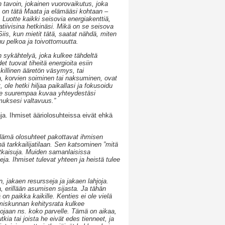
n tavoin, jokainen vuorovaikutus, joka
a on tätä Maata ja elämääsi kohtaan –
. Luotte kaikki seisovia energiakenttiä,
tiivisina hetkinäsi. Mikä on se seisova
Siis, kun mietit tätä, saatat nähdä, miten
uu pelkoa ja toivottomuutta.
 sykähtelyä, joka kulkee tähdeltä
 tuovat tiheitä energioita esiin
killinen ääretön väsymys, tai
a, korvien soiminen tai naksuminen, ovat
, ole hetki hiljaa paikallasi ja fokusoidu
ele suurempaa kuvaa yhteydestäsi
emuksesi valtavuus.”
ja. Ihmiset ääriolosuhteissa eivät ehkä
 Nämä olosuhteet pakottavat ihmisen
ä tarkkailijatilaan. Sen katsominen ”mitä
 ratkaisuja. Muiden samanlaisissa
eja. Ihmiset tulevat yhteen ja heistä tulee
, jakaen resursseja ja jakaen lahjoja.
, erillään asumisen sijasta. Ja tähän
n paikka kaikille. Kenties ei ole vielä
miskunnan kehitysrata kulkee
hjojaan ns. koko parvelle. Tämä on aikaa,
utkia tai joista he eivät edes tienneet, ja