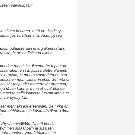
iseen päiväkirjaani
in siihen hetkeen, mitä on. Yhdisty
 apua, jos tarvitset sitä. Apua pysyä
uluasi, puhdistetaan energiakentästäsi,
äsillä, ja se on linjassa niiden
omuuden tunteisiin. Enemmän tapahtuu
sa rakenteissa, joissa olette eläneet.
pelottavaa, ja muutosvastarinta on osa
uuksien ruumiillistamiseksi. Se mitä on
rkaaliset taajuudet menettävät otteensa,
 ja Maan kautta. Ihmiset ovat eläneet
noustessa esiin kaikissa luovan ilmaisun
tä voi pysäyttää.
arvitset mennäksesi eteenpäin. Se mikä on
pintaan nähtäväksi ja käsiteltäväksi. Tämä
i.
yttyvän sisällään. Nämä koodit
ntyminen sisäänpäin ja sisäisen
 jota tarvitset ymmärtääksesi ja