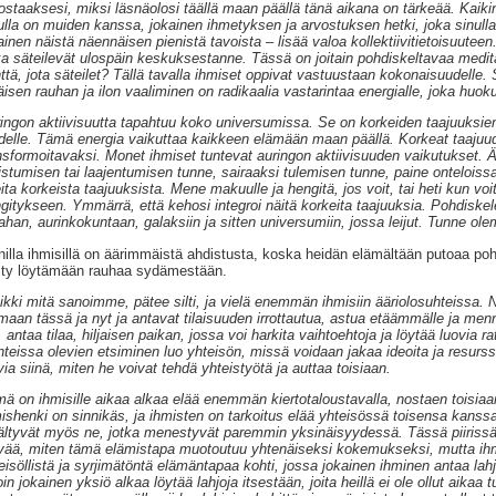
ostaaksesi, miksi läsnäolosi täällä maan päällä tänä aikana on tärkeää. Kaiki
ulla on muiden kanssa, jokainen ihmetyksen ja arvostuksen hetki, joka sinull
ainen näistä näennäisen pienistä tavoista – lisää valoa kollektiivitietoisuuteen
ka säteilevät ulospäin keskuksestanne. Tässä on joitain pohdiskeltavaa medita
ttä, jota säteilet? Tällä tavalla ihmiset oppivat vastuustaan kokonaisuudelle. 
äisen rauhan ja ilon vaaliminen on radikaalia vastarintaa energialle, joka huok
ingon aktiivisuutta tapahtuu koko universumissa. Se on korkeiden taajuuksien
delle. Tämä energia vaikuttaa kaikkeen elämään maan päällä. Korkeat taajuudet
nsformoitavaksi. Monet ihmiset tuntevat auringon aktiivisuuden vaikutukset. Ä
istumisen tai laajentumisen tunne, sairaaksi tulemisen tunne, paine onteloiss
eita korkeista taajuuksista. Mene makuulle ja hengitä, jos voit, tai heti kun voit
gitykseen. Ymmärrä, että kehosi integroi näitä korkeita taajuuksia. Pohdisk
han, aurinkokuntaan, galaksiin ja sitten universumiin, jossa leijut. Tunne ol
illa ihmisillä on äärimmäistä ahdistusta, koska heidän elämältään putoaa poh
ty löytämään rauhaa sydämestään.
ikki mitä sanoimme, pätee silti, ja vielä enemmän ihmisiin ääriolosuhteissa.
maan tässä ja nyt ja antavat tilaisuuden irrottautua, astua etäämmälle ja menn
, antaa tilaa, hiljaisen paikan, jossa voi harkita vaihtoehtoja ja löytää luovia
anteissa olevien etsiminen luo yhteisön, missä voidaan jakaa ideoita ja resurss
via siinä, miten he voivat tehdä yhteistyötä ja auttaa toisiaan.
ä on ihmisille aikaa alkaa elää enemmän kiertotaloustavalla, nostaen toisiaan
ishenki on sinnikäs, ja ihmisten on tarkoitus elää yhteisössä toisensa kanssa
ältyvät myös ne, jotka menestyvät paremmin yksinäisyydessä. Tässä piirissä o
vää, miten tämä elämistapa muotoutuu yhtenäiseksi kokemukseksi, mutta ih
eisöllistä ja syrjimätöntä elämäntapaa kohti, jossa jokainen ihminen antaa la
loin jokainen yksiö alkaa löytää lahjoja itsestään, joita heillä ei ole ollut aikaa t