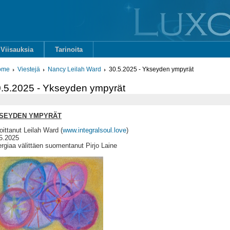
Viisauksia
Tarinoita
ome
Viestejä
Nancy Leilah Ward
30.5.2025 - Ykseyden ympyrät
.5.2025 - Ykseyden ympyrät
SEYDEN YMPYRÄT
joittanut Leilah Ward (
www.integralsoul.love
)
5.2025
rgiaa välittäen suomentanut Pirjo Laine