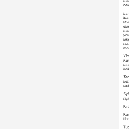
toi
hei
Ihm
kan
tav
elä
toi
yht
lah
nuo
maa
Yks
Kai
mon
kai
Tan
keh
sie
Syl
raj
Kii
Kun
tih
Tuo