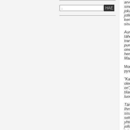
arv
sin
HAE
jok
jot
ken
sis
Aur
täh
tra
pur
oir
hen
Maa
Mon
pys
”Ka
ole
on”
til
luo
Täm
Ihm
sis
sel
yht
jol