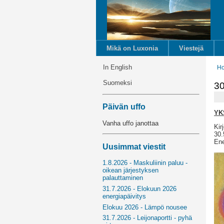
Mikä on Luxonia
Viestejä
In English
H
Suomeksi
30
Päivän uffo
YK
Vanha uffo janottaa
Kir
30.
Ene
Uusimmat viestit
1.8.2026 - Maskuliinin paluu -
oikean järjestyksen
palauttaminen
31.7.2026 - Elokuun 2026
energiapäivitys
Elokuu 2026 - Lämpö nousee
31.7.2026 - Leijonaportti - pyhä