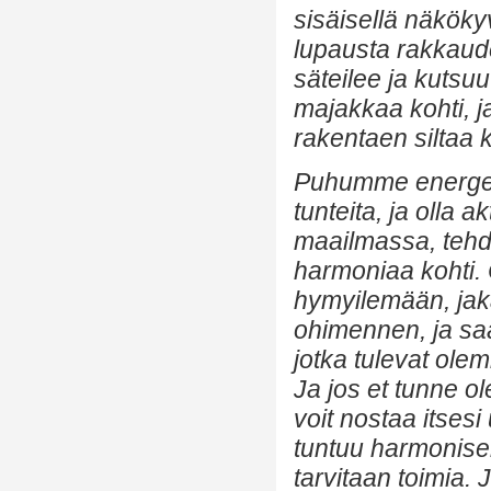
sisäisellä näköky
lupausta rakkaude
säteilee ja kutsu
majakkaa kohti, j
rakentaen siltaa k
Puhumme energeet
tunteita, ja olla 
maailmassa, tehde
harmoniaa kohti. 
hymyilemään, jak
ohimennen, ja saat
jotka tulevat olemi
Ja jos et tunne ol
voit nostaa itsesi
tuntuu harmonise
tarvitaan toimia.