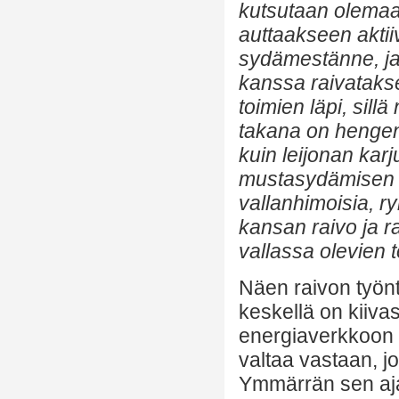
kutsutaan olemaa
auttaakseen aktiiv
sydämestänne, ja
kanssa raivatakse
toimien läpi, sillä
takana on hengen
kuin leijonan karj
mustasydämisen hi
vallanhimoisia, r
kansan raivo ja r
vallassa olevien t
Näen raivon työn
keskellä on kiiva
energiaverkkoon 
valtaa vastaan, j
Ymmärrän sen aja