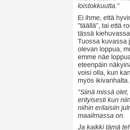
loistokkuutta.”
Ei ihme, että hyv
”täällä”, tai ett
tässä kiehuvassa,
Tuossa kuvassa jo
olevan loppua, mut
emme näe loppua
eteenpäin näkyinä
voisi olla, kun k
myös ikivanhalta.
”Siinä missä olet,
erityisesti kun ni
niihin erilaisiin ju
maailmassa on.
Ja kaikki tämä te