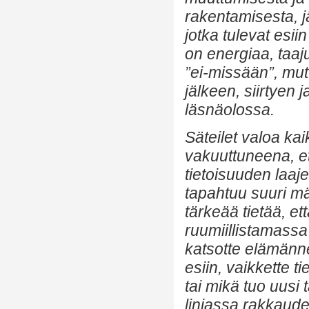
rakentamisesta, j
jotka tulevat esi
on energiaa, taaju
”ei-missään”, mutt
jälkeen, siirtyen 
läsnäolossa.
Säteilet valoa kai
vakuuttuneena, e
tietoisuuden laaje
tapahtuu suuri mä
tärkeää tietää, ett
ruumiillistamassa
katsotte elämänne
esiin, vaikkette t
tai mikä tuo uusi 
linjassa rakkaude