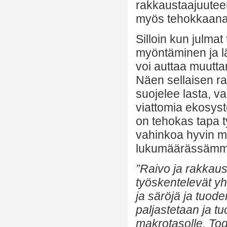
rakkaustaajuuteen
myös tehokkaana
Silloin kun julmat
myöntäminen ja läh
voi auttaa muutta
Näen sellaisen ra
suojelee lasta, v
viattomia ekosyst
on tehokas tapa t
vahinkoa hyvin mo
lukumäärässämme
”Raivo ja rakkaus
työskentelevät y
ja säröjä ja tuod
paljastetaan ja t
makrotasolle. Tod