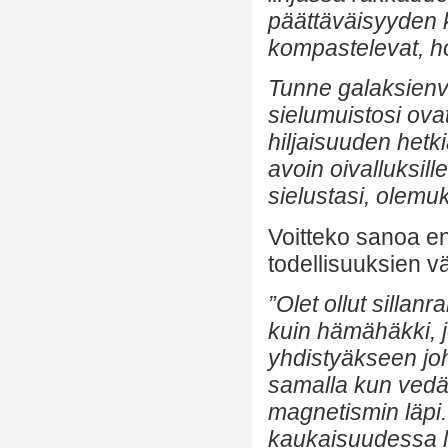
päättäväisyyden k
kompastelevat, ho
Tunne galaksienväl
sielumuistosi ova
hiljaisuuden hetk
avoin oivalluksille
sielustasi, olemu
Voitteko sanoa en
todellisuuksien vä
”Olet ollut silla
kuin hämähäkki, j
yhdistyäkseen jo
samalla kun vedät
magnetismin läpi.
kaukaisuudessa l