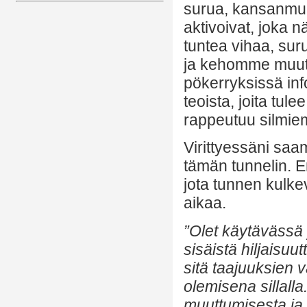
surua, kansanmurh
aktivoivat, joka 
tuntea vihaa, su
ja kehomme muutt
pökerryksissä inf
teoista, joita tule
rappeutuu silmi
Virittyessäni saam
tämän tunnelin. E
jota tunnen kulke
aikaa.
”Olet käytävässä 
sisäistä hiljaisuu
sitä taajuuksien 
olemisena sillalla
muuttumisesta ja 