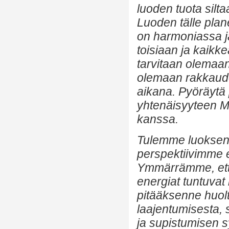
luoden tuota silta
Luoden tälle plan
on harmoniassa ja
toisiaan ja kaikk
tarvitaan olemaa
olemaan rakkaude
aikana. Pyöräytä 
yhtenäisyyteen M
kanssa.
Tulemme luoksenn
perspektiivimme 
Ymmärrämme, että
energiat tuntuvat
pitääksenne huolt
laajentumisesta, 
ja supistumisen sy