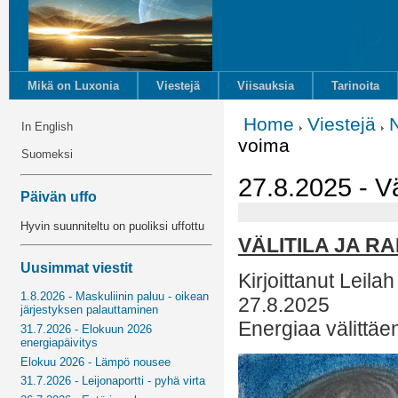
Mikä on Luxonia
Viestejä
Viisauksia
Tarinoita
Home
Viestejä
In English
voima
Suomeksi
27.8.2025 - Vä
Päivän uffo
Hyvin suunniteltu on puoliksi uffottu
VÄLITILA JA R
Uusimmat viestit
Kirjoittanut Leila
1.8.2026 - Maskuliinin paluu - oikean
27.8.2025
järjestyksen palauttaminen
Energiaa välittäe
31.7.2026 - Elokuun 2026
energiapäivitys
Elokuu 2026 - Lämpö nousee
31.7.2026 - Leijonaportti - pyhä virta