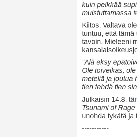
kuin pelkkää sup
muistuttamassa te
Kiitos, Valtava 
tuntuu, että tämä
tavoin. Mieleeni
kansalaisoikeusjo
”Älä eksy epätoiv
Ole toiveikas, ole
meteliä ja joutu
tien tehdä tien si
Julkaisin 14.8.
tä
Tsunami of Rage
unohda tykätä ja t
-----------