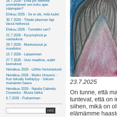
26.7.2026 - Entä jos olemme
ymmärtäneet sen koko ajan
väärinpäin?
Elokuu 2026 - Se ei ole, mitä luulet
30.7.2026 - Tiheän plasman läpi
tässä hetkessä
Elokuu 2026 - Tunnetko sen?
21.7.2026 - Kysymyksiä ja
vastauksia
29.7.2026 - Muotoutunut ja
muodoton
15.7.2026 - Lataaminen
27.7.2026 - Uusi maailma, uudet
luomukset
Heinäkuu 2026 - Lilithin historiantunti
Heinäkuu 2026 - Marko Urosevic -
Kun tekoäly kieltäytyy - Isiksen
23.7.2025
muinainen haava
Heinäkuu 2026 - Natalia Gabriela
On tunne, että m
Cisowska - Musta härkä
tuntevat, että on 
6.7.2026 - Purkaminen
siihen, mikä on 
HAE
elämämme haastei