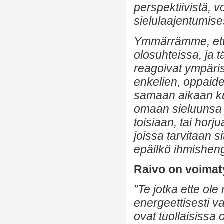
perspektiivistä, vo
sielulaajentumise
Ymmärrämme, että
olosuhteissa, ja 
reagoivat ympäri
enkelien, oppaide
samaan aikaan ku
omaan sieluunsa 
toisiaan, tai horju
joissa tarvitaan 
epäilkö ihmisheng
Raivo on voimat
”Te jotka ette ole
energeettisesti v
ovat tuollaisissa 