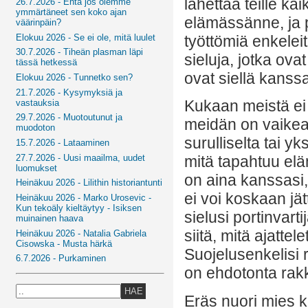
lähettää teille kai
26.7.2026 - Entä jos olemme
ymmärtäneet sen koko ajan
elämässänne, ja 
väärinpäin?
Elokuu 2026 - Se ei ole, mitä luulet
työttömiä enkelei
30.7.2026 - Tiheän plasman läpi
sieluja, jotka ova
tässä hetkessä
ovat siellä kanss
Elokuu 2026 - Tunnetko sen?
21.7.2026 - Kysymyksiä ja
Kukaan meistä ei 
vastauksia
29.7.2026 - Muotoutunut ja
meidän on vaikea 
muodoton
surulliselta tai y
15.7.2026 - Lataaminen
27.7.2026 - Uusi maailma, uudet
mitä tapahtuu el
luomukset
on aina kanssasi,
Heinäkuu 2026 - Lilithin historiantunti
ei voi koskaan jä
Heinäkuu 2026 - Marko Urosevic -
Kun tekoäly kieltäytyy - Isiksen
sielusi portinvart
muinainen haava
siitä, mitä ajatt
Heinäkuu 2026 - Natalia Gabriela
Cisowska - Musta härkä
Suojelusenkelisi 
6.7.2026 - Purkaminen
on ehdotonta rak
HAE
Eräs nuori mies ke