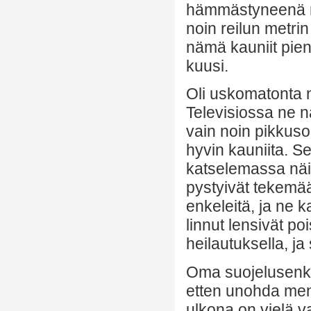
hämmästyneenä näh
noin reilun metr
nämä kauniit piene
kuusi.
Oli uskomatonta 
Televisiossa ne nä
vain noin pikkusor
hyvin kauniita. S
katselemassa näitä
pystyivät tekemään
enkeleitä, ja ne ka
linnut lensivät po
heilautuksella, ja 
Oma suojelusenkel
etten unohda menn
ulkona on vielä va