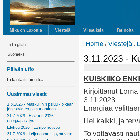
Mikä on Luxonia
Viestejä
Viisauksia
Tarinoita
Home
Viestejä
In English
Suomeksi
3.11.2023 - Ku
Päivän uffo
KUISKIIKO ENK
Ei kahta ilman uffoa
Kirjoittanut Lorna
Uusimmat viestit
3.11.2023
1.8.2026 - Maskuliinin paluu - oikean
Energiaa välittäe
järjestyksen palauttaminen
31.7.2026 - Elokuun 2026
Hei kaikki, ja terv
energiapäivitys
Elokuu 2026 - Lämpö nousee
Toivottavasti naut
31.7.2026 - Leijonaportti - pyhä virta