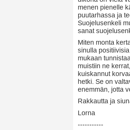
menen pienelle k
puutarhassa ja te
Suojelusenkeli mu
sanat suojelusenke
Miten monta kerta
sinulla positiivis
mukaan tunnistaa n
muistiin ne kerrat,
kuiskannut korvaa
hetki. Se on valt
enemmän, jotta vo
Rakkautta ja siun
Lorna
-----------