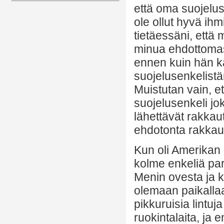
että oma suojelus
ole ollut hyvä ih
tietäessäni, että 
minua ehdottomast
ennen kuin hän kä
suojelusenkelistän
Muistutan vain, et
suojelusenkeli jok
lähettävät rakkaut
ehdotonta rakkaut
Kun oli Amerikan 
kolme enkeliä par
Menin ovesta ja ka
olemaan paikalla
pikkuruisia lintuj
ruokintalaita, ja 