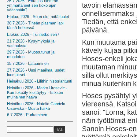
26.7.2026 - Entä jos olemme
tavoin elämässän
ymmärtäneet sen koko ajan
väärinpäin?
onnellisemmaksi j
Elokuu 2026 - Se ei ole, mitä luulet
Tiedän, että enkel
30.7.2026 - Tiheän plasman läpi
tässä hetkessä
päivänä.
Elokuu 2026 - Tunnetko sen?
Kun muutama päivä 
21.7.2026 - Kysymyksiä ja
vastauksia
kävely kujaa pitki
29.7.2026 - Muotoutunut ja
muodoton
Hoses-enkeli joka
15.7.2026 - Lataaminen
muutaman minuutin
27.7.2026 - Uusi maailma, uudet
sillä ollut merkit
luomukset
Heinäkuu 2026 - Lilithin historiantunti
minua kuitenkin 
Heinäkuu 2026 - Marko Urosevic -
Kun tekoäly kieltäytyy - Isiksen
Hoses pysähtyi yh
muinainen haava
viereensä. Katsoin
Heinäkuu 2026 - Natalia Gabriela
Cisowska - Musta härkä
sanoi: "Lorna, kats
6.7.2026 - Purkaminen
näin työttömiä enk
Sanoin Hoses-enke
HAE