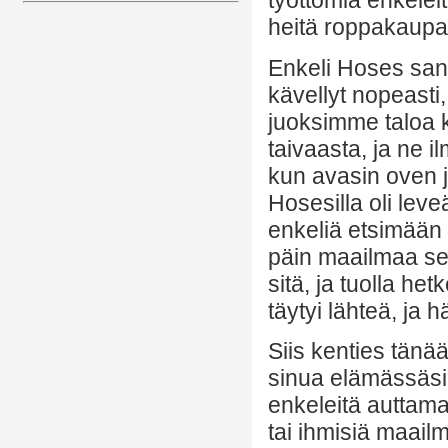
työttömiä enkeleit
heitä roppakaupa
Enkeli Hoses sano
kävellyt nopeasti
juoksimme taloa k
taivaasta, ja ne i
kun avasin oven j
Hosesilla oli lev
enkeliä etsimään
päin maailmaa se
sitä, ja tuolla he
täytyi lähteä, ja 
Siis kenties tänä
sinua elämässäsi,
enkeleitä auttama
tai ihmisiä maailm