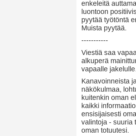
enkeleitä auttam
luontoon positiivi
pyytää työtöntä e
Muista pyytää.
-----------
Viestiä saa vapaa
alkuperä mainittu
vapaalle jakelulle
Kanavoinneista ja 
näkökulmaa, lohtu
kuitenkin oman el
kaikki informaatio
ensisijaisesti om
valintoja - suuria
oman totuutesi.