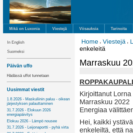
Mikä on Luxonia
Viestejä
Viisauksia
Tarinoita
Home
Viestejä
In English
enkeleitä
Suomeksi
Marraskuu 202
Päivän uffo
Hädässä uffot tunnetaan
ROPPAKAUPALL
Uusimmat viestit
Kirjoittanut Lorna
1.8.2026 - Maskuliinin paluu - oikean
Marraskuu 2022
järjestyksen palauttaminen
Energiaa välittäe
31.7.2026 - Elokuun 2026
energiapäivitys
Hei, kaikki ystäv
Elokuu 2026 - Lämpö nousee
31.7.2026 - Leijonaportti - pyhä virta
enkeleiltä, että na