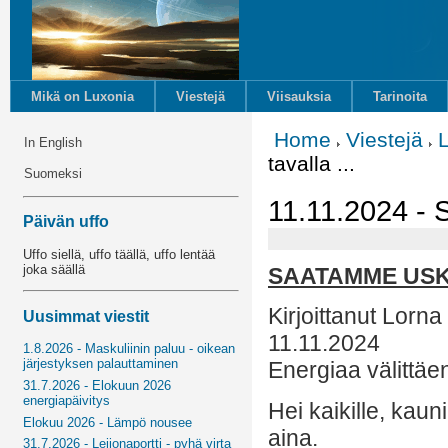
Mikä on Luxonia
Viestejä
Viisauksia
Tarinoita
Home
Viestejä
In English
tavalla ...
Suomeksi
11.11.2024 - 
Päivän uffo
Uffo siellä, uffo täällä, uffo lentää
joka säällä
SAATAMME USK
Kirjoittanut Lorna
Uusimmat viestit
11.11.2024
1.8.2026 - Maskuliinin paluu - oikean
järjestyksen palauttaminen
Energiaa välittäe
31.7.2026 - Elokuun 2026
energiapäivitys
Hei kaikille, kaun
Elokuu 2026 - Lämpö nousee
aina.
31.7.2026 - Leijonaportti - pyhä virta