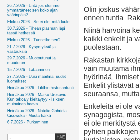
26.7.2026 - Entä jos olemme
Olin joskus vähä
ymmärtäneet sen koko ajan
väärinpäin?
ennen tuntia. Raka
Elokuu 2026 - Se ei ole, mitä luulet
30.7.2026 - Tiheän plasman läpi
Niinä harvoina ker
tässä hetkessä
kaikki enkelit ja
Elokuu 2026 - Tunnetko sen?
puolestaan.
21.7.2026 - Kysymyksiä ja
vastauksia
29.7.2026 - Muotoutunut ja
Rakastan kirkkoja
muodoton
vain muutama ihmi
15.7.2026 - Lataaminen
hyörinää. Ihmiset
27.7.2026 - Uusi maailma, uudet
luomukset
Enkelit ylistävät 
Heinäkuu 2026 - Lilithin historiantunti
seuraansa, mutta
Heinäkuu 2026 - Marko Urosevic -
Kun tekoäly kieltäytyy - Isiksen
muinainen haava
Enkeleitä ei ole v
Heinäkuu 2026 - Natalia Gabriela
synagogista, mosk
Cisowska - Musta härkä
ei ole merkitystä 
6.7.2026 - Purkaminen
pyhien paikkojen 
HAE
juutalaisten, prot