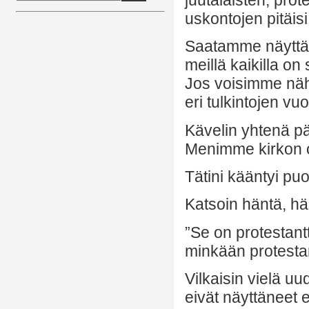
uskontojen pitäisi
Saatamme näyttää 
meillä kaikilla on 
Jos voisimme näh
eri tulkintojen vu
Kävelin yhtenä pä
Menimme kirkon oh
Tätini kääntyi puo
Katsoin häntä, 
”Se on protestant
minkään protestan
Vilkaisin vielä u
eivät näyttäneet e