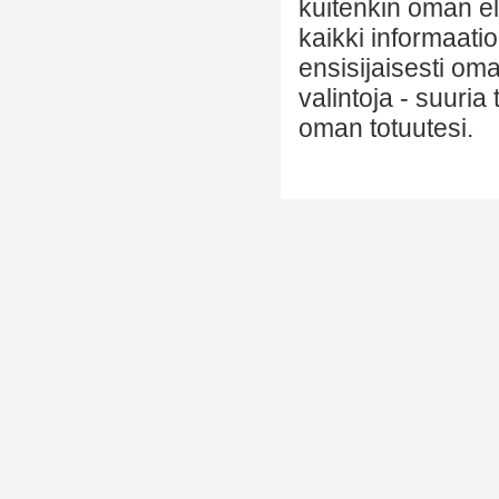
kuitenkin oman el
kaikki informaatio
ensisijaisesti om
valintoja - suuria
oman totuutesi.