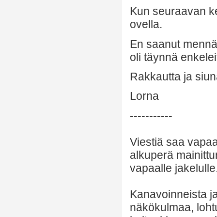
Kun seuraavan ker
ovella.
En saanut mennä s
oli täynnä enkelei
Rakkautta ja siuna
Lorna
-----------
Viestiä saa vapaa
alkuperä mainittu
vapaalle jakelulle
Kanavoinneista ja 
näkökulmaa, lohtu