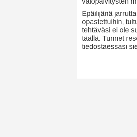
valopäivitysten m
Epäilijänä jarrutt
opastettuihin, tul
tehtäväsi ei ole 
täällä. Tunnet re
tiedostaessasi si