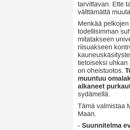
tarvittavan. Ette
välttämättä muuta
Menkää pelkojen p
todellisimman su
mitatakseen unive
riisuakseen kontr
kauneuskäsitysten
tietoiseksi uhkan
on oheistuotos.
T
muuntuu omalakis
alkaneet purkau
sydämellä.
Tämä valmistaa M
Maan.
-
Suunnitelma e