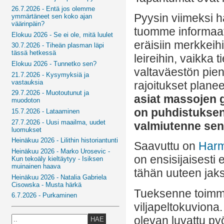
26.7.2026 - Entä jos olemme
Pyysin viimeksi 
ymmärtäneet sen koko ajan
väärinpäin?
tuomme informaat
Elokuu 2026 - Se ei ole, mitä luulet
eräisiin merkkeih
30.7.2026 - Tiheän plasman läpi
tässä hetkessä
leireihin, vaikka
Elokuu 2026 - Tunnetko sen?
valtaväestön pien
21.7.2026 - Kysymyksiä ja
vastauksia
rajoitukset plane
29.7.2026 - Muotoutunut ja
asiat massojen g
muodoton
on puhdistuksenn
15.7.2026 - Lataaminen
27.7.2026 - Uusi maailma, uudet
valmiutenne sen 
luomukset
Heinäkuu 2026 - Lilithin historiantunti
Saavuttu on
Har
Heinäkuu 2026 - Marko Urosevic -
on ensisijaisesti
Kun tekoäly kieltäytyy - Isiksen
muinainen haava
tähän uuteen jak
Heinäkuu 2026 - Natalia Gabriela
Cisowska - Musta härkä
Tueksenne toimme
6.7.2026 - Purkaminen
viljapeltokuviona
olevan luvattu p
HAE