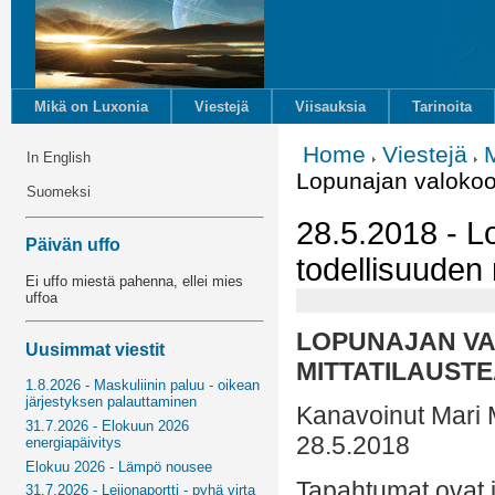
Mikä on Luxonia
Viestejä
Viisauksia
Tarinoita
Home
Viestejä
M
In English
Lopunajan valokood
Suomeksi
28.5.2018 - L
Päivän uffo
todellisuuden m
Ei uffo miestä pahenna, ellei mies
uffoa
LOPUNAJAN VA
Uusimmat viestit
MITTATILAUSTE
1.8.2026 - Maskuliinin paluu - oikean
järjestyksen palauttaminen
Kanavoinut Mari 
31.7.2026 - Elokuun 2026
28.5.2018
energiapäivitys
Elokuu 2026 - Lämpö nousee
Tapahtumat ovat 
31.7.2026 - Leijonaportti - pyhä virta