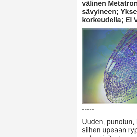
välinen Metatron
sävyineen; Ykse
korkeudella; El V
-----
Uuden, punotun,
siihen upeaan r