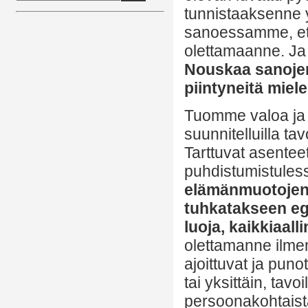
tunnistaaksenne 
sanoessamme, et
olettamaanne. Ja
Nouskaa sanojen
piintyneitä miel
Tuomme valoa ja p
suunnitelluilla ta
Tarttuvat asente
puhdistumistules
elämänmuotojen 
tuhkatakseen ego
luoja, kaikkiaal
olettamanne ilme
ajoittuvat ja puno
tai yksittäin, tavo
persoonakohtaista