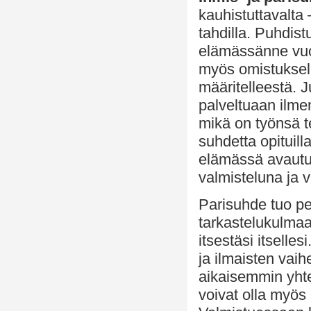
kauhistuttavalta 
tahdilla. Puhdist
elämässänne vuo
myös omistuksell
määritelleestä. 
palveltuaan ilme
mikä on työnsä t
suhdetta opituill
elämässä avautu
valmisteluna ja 
Parisuhde tuo pe
tarkastelukulmaa
itsestäsi itselle
ja ilmaisten vaih
aikaisemmin yhte
voivat olla myös e