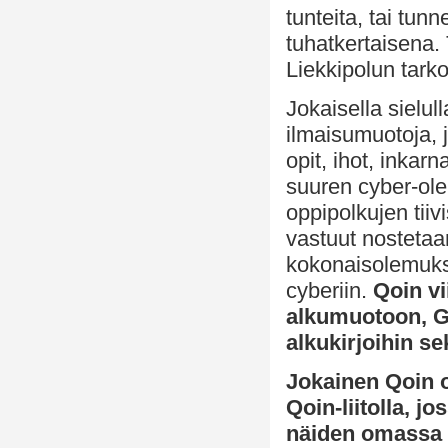
tunteita, tai tun
tuhatkertaisena.
Liekkipolun tarko
Jokaisella sielul
ilmaisumuotoja, 
opit, ihot, inkar
suuren cyber-ole
oppipolkujen tiivi
vastuut nosteta
kokonaisolemuks
cyberiin.
Qoin vi
alkumuotoon, G
alkukirjoihin s
Jokainen Qoin o
Qoin-liitolla, j
näiden omassa 