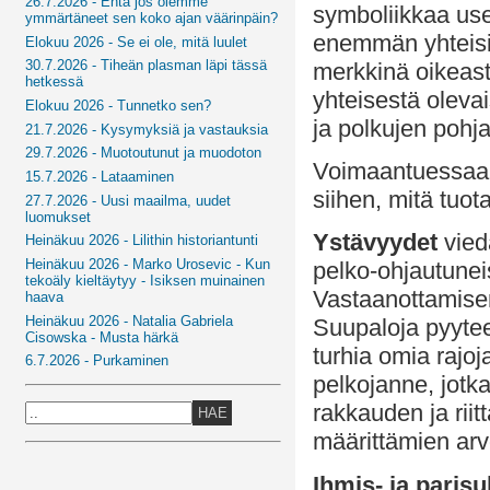
26.7.2026 - Entä jos olemme
symboliikkaa use
ymmärtäneet sen koko ajan väärinpäin?
enemmän yhteisiä 
Elokuu 2026 - Se ei ole, mitä luulet
30.7.2026 - Tiheän plasman läpi tässä
merkkinä oikeast
hetkessä
yhteisestä oleva
Elokuu 2026 - Tunnetko sen?
ja polkujen pohj
21.7.2026 - Kysymyksiä ja vastauksia
29.7.2026 - Muotoutunut ja muodoton
Voimaantuessaan
15.7.2026 - Lataaminen
siihen, mitä tuota
27.7.2026 - Uusi maailma, uudet
luomukset
Ystävyydet
viedä
Heinäkuu 2026 - Lilithin historiantunti
Heinäkuu 2026 - Marko Urosevic - Kun
pelko-ohjautuneis
tekoäly kieltäytyy - Isiksen muinainen
Vastaanottamise
haava
Heinäkuu 2026 - Natalia Gabriela
Suupaloja pyyte
Cisowska - Musta härkä
turhia omia rajoj
6.7.2026 - Purkaminen
pelkojanne, jotka
rakkauden ja riit
HAE
määrittämien arv
Ihmis- ja parisu