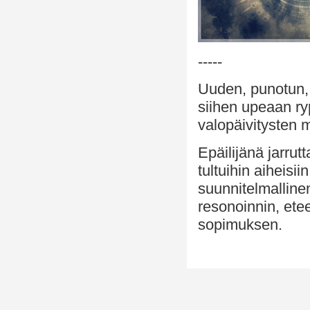
-----
Uuden, punotun
siihen upeaan r
valopäivitysten 
Epäilijänä jarrut
tultuihin aiheisi
suunnitelmalline
resonoinnin, ete
sopimuksen.