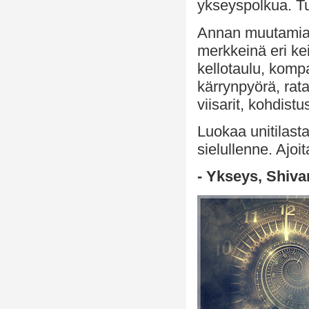
ykseyspolkua. Tu
Annan muutami
merkkeinä eri ke
kellotaulu, komp
kärrynpyörä, ratas
viisarit, kohdistu
Luokaa unitilast
sielullenne. Ajoi
- Ykseys, Shiva