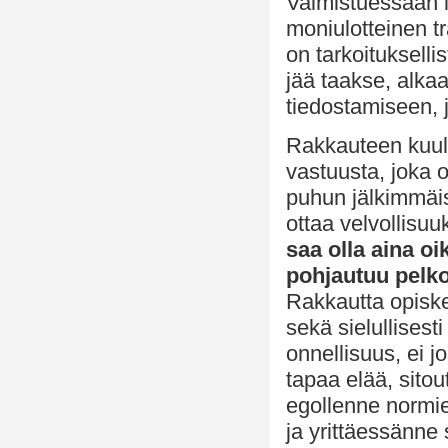
Valmistuessaan l
moniulotteinen t
on tarkoituksellis
jää taakse, alka
tiedostamiseen, 
Rakkauteen kuul
vastuusta, joka 
puhun jälkimmäis
ottaa velvollisuu
saa olla aina o
pohjautuu pelko
Rakkautta opiske
sekä sielullisest
onnellisuus, ei 
tapaa elää, sitou
egollenne normi
ja yrittäessänne