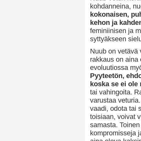
kohdanneina, nuo
kokonaisen, puh
kehon ja kahden
feminiinisen ja 
syttyäkseen siel
Nuub on vetävä 
rakkaus on aina o
evoluutiossa myös
Pyyteetön, ehdo
koska se ei ole m
tai vahingoita. 
varustaa veturia.
vaadi, odota tai
toisiaan, voivat 
samasta. Toinen o
kompromisseja ja 