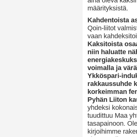
aina oleva kaksi
määrityksistä.
Kahdentoista a
Qoin-liitot valmi
vaan kahdeksitoi
Kaksitoista osaa
niin haluatte n
energiakeskuks
voimalla ja vär
Ykköspari-induk
rakkaussuhde ka
korkeimman fem
Pyhän Liiton ka
yhdeksi kokonais
tuudittuu Maa yht
tasapainoon. Ole
kirjoihimme raken