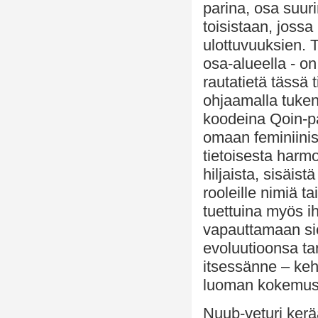
parina, osa suur
toisistaan, jossa 
ulottuvuuksien. T
osa-alueella - on
rautatietä tässä
ohjaamalla tuken
koodeina Qoin-par
omaan feminiinis
tietoisesta harmo
hiljaista, sisäis
rooleille nimiä t
tuettuina myös i
vapauttamaan sie
evoluutioonsa tar
itsessänne – keh
luoman kokemuska
Nuub-veturi kerä