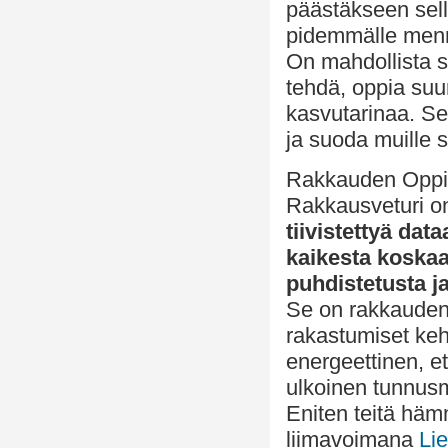
päästäkseen sell
pidemmälle menne
On mahdollista s
tehdä, oppia suu
kasvutarinaa. Se o
ja suoda muille
Rakkauden Oppi 
Rakkausveturi o
tiivistettyä dat
kaikesta koskaa
puhdistetusta j
Se on rakkauden 
rakastumiset keh
energeettinen, e
ulkoinen tunnusm
Eniten teitä häm
liimavoimana
Lie