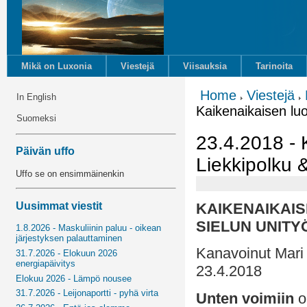
Mikä on Luxonia
Viestejä
Viisauksia
Tarinoita
Home
Viestejä
In English
Kaikenaikaisen luom
Suomeksi
23.4.2018 - 
Päivän uffo
Liekkipolku &
Uffo se on ensimmäinenkin
Uusimmat viestit
KAIKENAIKAIS
SIELUN UNITY
1.8.2026 - Maskuliinin paluu - oikean
järjestyksen palauttaminen
Kanavoinut Mari 
31.7.2026 - Elokuun 2026
energiapäivitys
23.4.2018
Elokuu 2026 - Lämpö nousee
31.7.2026 - Leijonaportti - pyhä virta
Unten voimiin
o