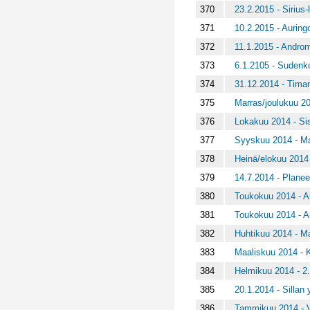
370
23.2.2015 - Sirius
371
10.2.2015 - Auring
372
11.1.2015 - Androm
373
6.1.2105 - Sudenk
374
31.12.2014 - Timant
375
Marras/joulukuu 20
376
Lokakuu 2014 - Sis
377
Syyskuu 2014 - M
378
Heinä/elokuu 2014 
379
14.7.2014 - Planee
380
Toukokuu 2014 - Ai
381
Toukokuu 2014 - A
382
Huhtikuu 2014 - Maa
383
Maaliskuu 2014 - 
384
Helmikuu 2014 - 2.
385
20.1.2014 - Sillan 
386
Tammikuu 2014 - V