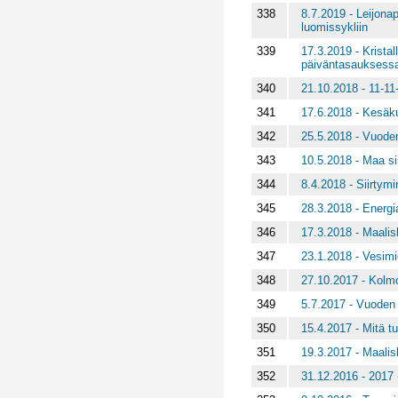
338
8.7.2019 - Leijonap
luomissykliin
339
17.3.2019 - Kristal
päiväntasauksess
340
21.10.2018 - 11-11-
341
17.6.2018 - Kesäku
342
25.5.2018 - Vuoden
343
10.5.2018 - Maa si
344
8.4.2018 - Siirtym
345
28.3.2018 - Energi
346
17.3.2018 - Maalis
347
23.1.2018 - Vesimie
348
27.10.2017 - Kolmo
349
5.7.2017 - Vuoden
350
15.4.2017 - Mitä tu
351
19.3.2017 - Maalisk
352
31.12.2016 - 2017 