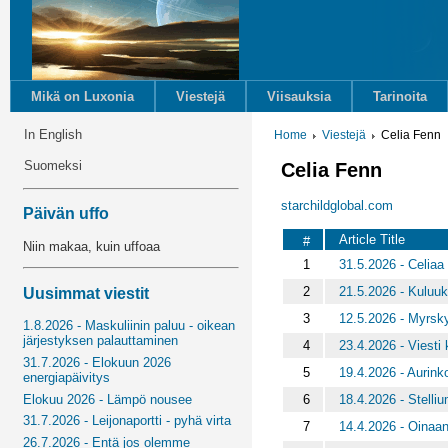
Mikä on Luxonia
Viestejä
Viisauksia
Tarinoita
In English
Home
Viestejä
Celia Fenn
Suomeksi
Celia Fenn
starchildglobal.com
Päivän uffo
Article Title
#
Niin makaa, kuin uffoaa
1
31.5.2026 - Celiaa
2
21.5.2026 - Kuluuk
Uusimmat viestit
3
12.5.2026 - Myrsky
1.8.2026 - Maskuliinin paluu - oikean
järjestyksen palauttaminen
4
23.4.2026 - Viesti 
31.7.2026 - Elokuun 2026
5
19.4.2026 - Aurink
energiapäivitys
6
18.4.2026 - Stelli
Elokuu 2026 - Lämpö nousee
31.7.2026 - Leijonaportti - pyhä virta
7
14.4.2026 - Oinaa
26.7.2026 - Entä jos olemme