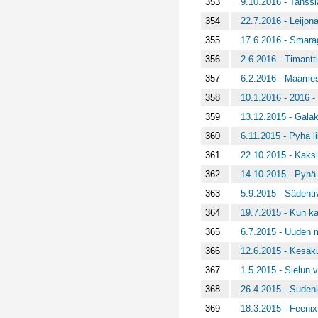
353
9.10.2016 - Tanssia
354
22.7.2016 - Leijona
355
17.6.2016 - Smarag
356
2.6.2016 - Timantt
357
6.2.2016 - Maamest
358
10.1.2016 - 2016 -
359
13.12.2015 - Galak
360
6.11.2015 - Pyhä li
361
22.10.2015 - Kaksi
362
14.10.2015 - Pyhä l
363
5.9.2015 - Sädehti
364
19.7.2015 - Kun ka
365
6.7.2015 - Uuden 
366
12.6.2015 - Kesäku
367
1.5.2015 - Sielun 
368
26.4.2015 - Suden
369
18.3.2015 - Feenix