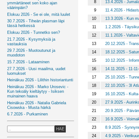
8
13.4.2026 - Jumal
ymmärtäneet sen koko ajan
väärinpäin?
9
11.4.2026 - Hidastu
Elokuu 2026 - Se ei ole, mitä luulet
10
13.3.2026 - Kun m
30.7.2026 - Tiheän plasman läpi
tässä hetkessä
11
1.2.2026 - Täysikuu
Elokuu 2026 - Tunnetko sen?
12
11.1.2026 - Valtav
21.7.2026 - Kysymyksiä ja
13
20.12.2025 - Trans
vastauksia
29.7.2026 - Muotoutunut ja
14
18.12.2025 - Satur
muodoton
15
10.12.2025 - Infor
15.7.2026 - Lataaminen
16
14.11.2025 - 11-11-
27.7.2026 - Uusi maailma, uudet
luomukset
17
25.10.2025 - Tunne
Heinäkuu 2026 - Lilithin historiantunti
18
22.10.2025 - 3I At
Heinäkuu 2026 - Marko Urosevic -
Kun tekoäly kieltäytyy - Isiksen
19
16.10.2025 - Kulta-
muinainen haava
20
27.9.2025 - Aurink
Heinäkuu 2026 - Natalia Gabriela
Cisowska - Musta härkä
21
20.9.2025 - Päivänt
6.7.2026 - Purkaminen
22
16.9.2025 - Voimak
23
8.9.2025 - Synnyn
HAE
24
4.9.2025 - Verikuu