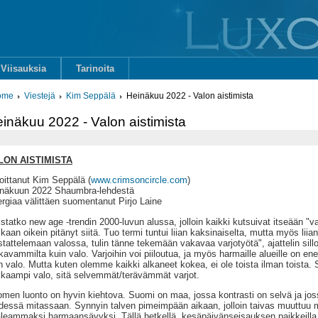
Viisauksia
Tarinoita
ome
Viestejä
Kim Seppälä
Heinäkuu 2022 - Valon aistimista
inäkuu 2022 - Valon aistimista
LON AISTIMISTA
joittanut Kim Seppälä (
www.crimsoncircle.com
)
näkuun 2022 Shaumbra-lehdestä
rgiaa välittäen suomentanut Pirjo Laine
statko new age -trendin 2000-luvun alussa, jolloin kaikki kutsuivat itseään "va
kaan oikein pitänyt siitä. Tuo termi tuntui liian kaksinaiselta, mutta myös liia
stattelemaan valossa, tulin tänne tekemään vakavaa varjotyötä", ajattelin sillo
avammilta kuin valo. Varjoihin voi piiloutua, ja myös harmaille alueille on e
n valo. Mutta kuten olemme kaikki alkaneet kokea, ei ole toista ilman toista.
kkaampi valo, sitä selvemmät/terävämmät varjot.
men luonto on hyvin kiehtova. Suomi on maa, jossa kontrasti on selvä ja jo
dessä mitassaan. Synnyin talven pimeimpään aikaan, jolloin taivas muuttu
leammaksi harmaansävyksi. Tällä hetkellä, kesäpäivänseisauksen paikkeilla, 