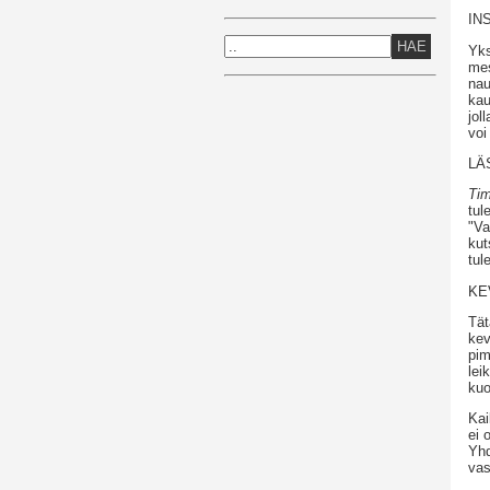
IN
HAE
Yks
mes
nau
kau
jol
voi 
LÄ
Tim
tul
"Va
kut
tul
KE
Tät
kev
pim
lei
kuo
Kai
ei 
Yhd
vas