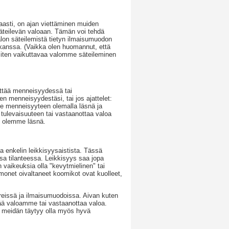
aasti, on ajan viettäminen muiden
äteilevän valoaan. Tämän voi tehdä
alon säteilemistä tietyn ilmaisumuodon
kanssa. (Vaikka olen huomannut, että
 miten vaikuttavaa valomme säteileminen
ettää menneisyydessä tai
n menneisyydestäsi, tai jos ajattelet:
me menneisyyteen olemalla läsnä ja
ulevaisuuteen tai vastaanottaa valoa
n olemme läsnä.
a enkelin leikkisyysaistista. Tässä
a tilanteessa. Leikkisyys saa jopa
vaikeuksia olla "kevytmielinen" tai
monet oivaltaneet koomikot ovat kuolleet,
reissä ja ilmaisumuodoissa. Aivan kuten
ttää valoamme tai vastaanottaa valoa.
, meidän täytyy olla myös hyvä