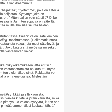
ältä ja värikkäämmältä.
eijastaa") "työtämme", joka on säteillä
lo heijastaa. Kysymys joka on
), on: "Miten paljon voin säteillä? Onko
udessaan? Ja miten sopivaa on säteillä,
tää muille ihmisille seuraa heidän
tutan tässä itseäni: valoni säteileminen
eling
-tapahtumassa (= aikamatkustus)
vastaanota valoa, jota muut säteilevät, ja
än. Joku kutsui sitä myös sallimiseksi,
lla vastaanotan valoa:
ekä nykykokemukseeni että entisiin
lon vastaanottamista on kutsuttu myös
 miten sielu näkee sinut. Rakkautta voi
allia oma energiansa. Mielestäni
meää/synkkää ja silti kaunista.
si vaikea kuvitella jotain kaunista, mikä
ttä pimeys luo valoon syvyyttä, kuten sen
man pimeää emme näkisi koskaan tähtiä."