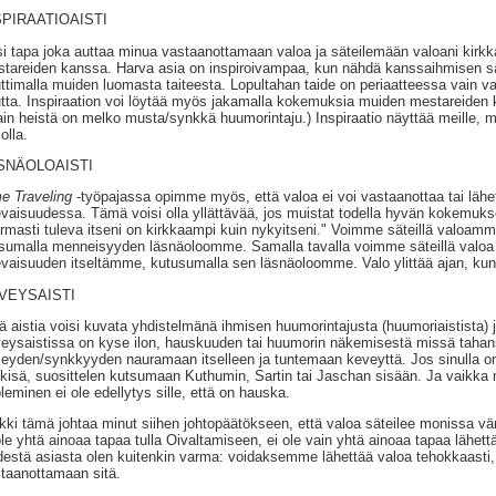
SPIRAATIOAISTI
i tapa joka auttaa minua vastaanottamaan valoa ja säteilemään valoani kirkk
tareiden kanssa. Harva asia on inspiroivampaa, kun nähdä kanssaihmisen s
ttimalla muiden luomasta taiteesta. Lopultahan taide on periaatteessa vain v
tta. Inspiraation voi löytää myös jakamalla kokemuksia muiden mestareiden 
lain heistä on melko musta/synkkä huumorintaju.) Inspiraatio näyttää meille,
olla.
SNÄOLOAISTI
e Traveling
-työpajassa opimme myös, että valoa ei voi vastaanottaa tai läh
evaisuudessa. Tämä voisi olla yllättävää, jos muistat todella hyvän kokemukse
rmasti tuleva itseni on kirkkaampi kuin nykyitseni." Voimme säteillä valoam
sumalla menneisyyden läsnäoloomme. Samalla tavalla voimme säteillä valoa t
evaisuuden itseltämme, kutusumalla sen läsnäoloomme. Valo ylittää ajan, ku
VEYSAISTI
ä aistia voisi kuvata yhdistelmänä ihmisen huumorintajusta (huumoriaistista) j
eysaistissa on kyse ilon, hauskuuden tai huumorin näkemisestä missä tahans
eyden/synkkyyden nauramaan itselleen ja tuntemaan keveyttä. Jos sinulla on 
kkisä, suosittelen kutsumaan Kuthumin, Sartin tai Jaschan sisään. Ja vaikka 
leminen ei ole edellytys sille, että on hauska.
kki tämä johtaa minut siihen johtopäätökseen, että valoa säteilee monissa vä
ole yhtä ainoaa tapaa tulla Oivaltamiseen, ei ole vain yhtä ainoaa tapaa lähe
estä asiasta olen kuitenkin varma: voidaksemme lähettää valoa tehokkaasti
taanottamaan sitä.