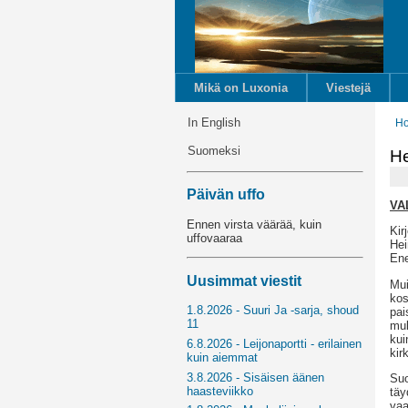
Mikä on Luxonia
Viestejä
In English
H
Suomeksi
He
Päivän uffo
VA
Ennen virsta väärää, kuin
Kir
uffovaaraa
Hei
Ene
Uusimmat viestit
Mui
kos
1.8.2026 - Suuri Ja -sarja, shoud
pai
11
muk
kui
6.8.2026 - Leijonaportti - erilainen
kir
kuin aiemmat
3.8.2026 - Sisäisen äänen
Suo
haasteviikko
täy
vaa