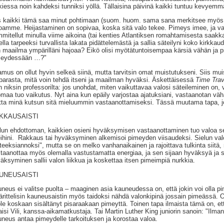
kiessa noin kahdeksi tunniksi yöllä. Tällaisina päivinä kaikki tuntuu kevyemm
s kaikki tämä saa minut pohtimaan (suom. huom. sama sana merkitsee myös "h
oamme. Heijastaminen on sopivaa, koska sitä valo tekee. Pimeys imee, ja va
mitellut minulla viime aikoina (tai kenties Atlantiksen romahtamisesta saakka
ella tarpeeksi turvallista lakata pidättelemästä ja sallia säteilyni koko kirkka
 maailma ympärilläni hajoaa? Eikö olisi myötätuntoisempaa kärsiä vähän ja pi
meydessään …?"
mus on ollut hyvin selkeä siinä, mutta tarvitsin omat muistutukseni. Siis muis
parasta, mitä voin tehdä itseni ja maailman hyväksi. Äskettäisessä
Time Trav
n niksin professorilta: jos unohdat, miten vaikuttavaa valosi säteileminen on, 
maa tuo vaikutus. Nyt aina kun epäily varjostaa ajatuksiani, vastaanotan väh
ta minä kutsun sitä mieluummin vastaanottamiseksi. Tässä muutama tapa, jo
KKAUSAISTI
lun ehdottoman, kaikkien osieni hyväksymisen vastaanottaminen tuo valoa s
eihini. Rakkaus tai hyväksyminen alkemisoi pimeyden viisaudeksi. Sielun va
teeksiannoksi", mutta se on melko vanhanaikainen ja rajoittava tulkinta siitä,
taanottaa myös olemalla vastustamatta energiaa, ja sen sijaan hyväksyä ja s
äksyminen sallii valon liikkua ja koskettaa itsen pimeimpiä nurkkia.
UNEUSAISTI
neus ei valitse puolta – maaginen asia kauneudessa on, että jokin voi olla pi
rittelisin kauneusaistin myös taidoksi nähdä valonkipinä jossain pimeässä. Oli
ole koskaan sisältänyt pisaraakaan pimeyttä. Toinen tapa ilmaista tämä on, e
aisi Vili, kanssa-aikamatkustaja. Tai Martin Luther King juniorin sanoin: "Il
neus antaa pimeydelle tarkoituksen ja korostaa valoa.