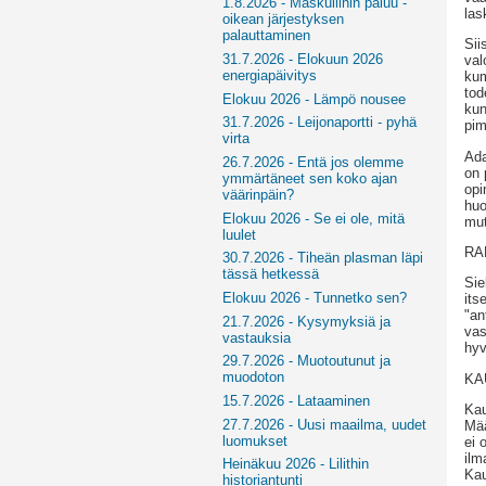
1.8.2026 - Maskuliinin paluu -
las
oikean järjestyksen
palauttaminen
Sii
31.7.2026 - Elokuun 2026
val
energiapäivitys
kum
tod
Elokuu 2026 - Lämpö nousee
kun
31.7.2026 - Leijonaportti - pyhä
pi
virta
Ada
26.7.2026 - Entä jos olemme
on 
ymmärtäneet sen koko ajan
opi
väärinpäin?
huo
Elokuu 2026 - Se ei ole, mitä
mut
luulet
RA
30.7.2026 - Tiheän plasman läpi
tässä hetkessä
Sie
Elokuu 2026 - Tunnetko sen?
its
"an
21.7.2026 - Kysymyksiä ja
vas
vastauksia
hyv
29.7.2026 - Muotoutunut ja
muodoton
KA
15.7.2026 - Lataaminen
Kau
27.7.2026 - Uusi maailma, uudet
Mää
luomukset
ei 
ilm
Heinäkuu 2026 - Lilithin
Kau
historiantunti