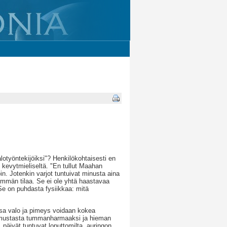
lotyöntekijöiksi"? Henkilökohtaisesti en
n kevytmieliseltä. "En tullut Maahan
in. Jotenkin varjot tuntuivat minusta aina
nemmän tilaa. Se ei ole yhtä haastavaa
 Se on puhdasta fysiikkaa: mitä
ssa valo ja pimeys voidaan kokea
u mustasta tummanharmaaksi ja hieman
päivät tuntuvat loputtomilta, auringon