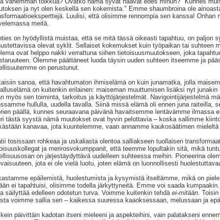
lä vähemmän tolkkua? Ovatko nämä syvät haavat edes minun?" Kunnes muistan
toksen ja nyt olen keskellä sen kokemista." Emme shaumbroina ole ainoas
nsformaatioeksperttejä. Luulisi, että olisimme rennompia sen kanssa! Onha
velemassa meitä.
ties on hyödyllistä muistaa, että se mitä tässä oikeasti tapahtuu, on paljon 
ustettavissa olevat syklit. Sellaiset kokemukset kuin työpaikan tai suhteen
lema ovat helppo nakki verrattuna siihen tietoisuusmuutokseen, joka tapaht
taruuteen. Olemme päättäneet luoda täysin uuden suhteen itseemme ja päästää i
ellisuutemme on perustunut.
taisiin sanoa, että havahtumaton ihmiselämä on kuin junamatka, jolla maise
alluselämä on kuitenkin erilainen: maiseman muuttumisen lisäksi nyt junakin
n myös sen toiminta, tarkoitus ja käyttöjärjestelmät. Navigointijärjestelmä m
ssamme hullulla, uudella tavalla. Siinä missä elämä oli ennen juna raiteilla,
rien päällä, kunnes seuraavana päivänä havaitsemme lentävämme ilmassa eik
ri tästä syystä nämä muutokset ovat hyvin pelottavia – koska sallimme ki
kästään kanavaa, jota kuuntelemme, vaan annamme kaukosäätimen mieleltä 
tii tosissaan rohkeaa ja uskaliasta olentoa salliakseen tuollaisen transformaa
toisuuskollegat ja merirosvokumppanit, että teemme lopultakin sitä, mikä tuntu
ellisuusosan on järjestäydyttävä uudelleen suhteessa meihin. Pioneerina ole
evaisuuteen, jota ei ole vielä luotu, joten elämä on luonnollisesti huolestuttava
astamme epäilemistä, huolestumista ja kysymistä itseltämme, mikä on pieles
ään ei tapahtuisi, olisimme todella järkyttyneitä. Emme voi saada kumpaaki
 ja säilyttää edelleen odotetun turva. Voimme kuitenkin tehdä
ei-mitään
. Toisi
asta voimme sallia sen – kaikessa suuressa kaaoksessaan, melussaan ja epä
kein päivittäin kadotan itseni mieleeni ja aspekteihini, vain palatakseni en