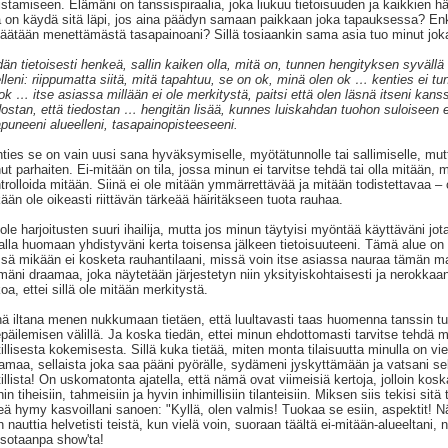
stamiseen. Elämäni on tanssispiraalia, joka liukuu tietoisuuden ja kaikkien häi
a on käydä sitä läpi, jos aina päädyn samaan paikkaan joka tapauksessa? Enk
päätään menettämästä tasapainoani? Sillä tosiaankin sama asia tuo minut jok
än tietoisesti henkeä, sallin kaiken olla, mitä on, tunnen hengityksen syvällä
elleni: riippumatta siitä, mitä tapahtuu, se on ok, minä olen ok … kenties ei tu
ok … itse asiassa millään ei ole merkitystä, paitsi että olen läsnä itseni kans
dostan, että tiedostan … hengitän lisää, kunnes luiskahdan tuohon suloiseen ei
puneeni alueelleni, tasapainopisteeseeni.
ties se on vain uusi sana hyväksymiselle, myötätunnolle tai sallimiselle, mut
ut parhaiten. Ei-mitään on tila, jossa minun ei tarvitse tehdä tai olla mitään,
trolloida mitään. Siinä ei ole mitään ymmärrettävää ja mitään todistettavaa – 
ään ole oikeasti riittävän tärkeää häiritäkseen tuota rauhaa.
ole harjoitusten suuri ihailija, mutta jos minun täytyisi myöntää käyttäväni jotai
alla huomaan yhdistyväni kerta toisensa jälkeen tietoisuuteeni. Tämä alue o
sä mikään ei kosketa rauhantilaani, missä voin itse asiassa nauraa tämän maa
mäni draamaa, joka näytetään järjestetyn niin yksityiskohtaisesti ja nerokkaan
oa, ettei sillä ole mitään merkitystä.
ä iltana menen nukkumaan tietäen, että luultavasti taas huomenna tanssin tuot
epäilemisen välillä. Ja koska tiedän, ettei minun ehdottomasti tarvitse tehdä m
tillisesta kokemisesta. Sillä kuka tietää, miten monta tilaisuutta minulla on 
amaa, sellaista joka saa pääni pyörälle, sydämeni jyskyttämään ja vatsani sek
tillista! On uskomatonta ajatella, että nämä ovat viimeisiä kertoja, jolloin ko
hin tiheisiin, tahmeisiin ja hyvin inhimillisiin tilanteisiin. Miksen siis tekisi sit
eä hymy kasvoillani sanoen: "Kyllä, olen valmis! Tuokaa se esiin, aspektit! Nä
n nauttia helvetisti teistä, kun vielä voin, suoraan täältä ei-mitään-alueeltani
sotaanpa show'ta!