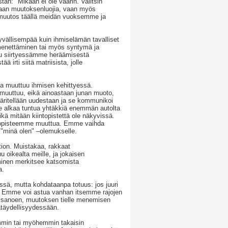
: "Mikään ei ole väärin. Valitsin
taan muutoksenluojia, vaan myös
n muutos täällä meidän vuoksemme ja
syvällisempää kuin ihmiselämän tavalliset
 menettäminen tai myös syntymä ja
uu siirtyessämme heräämisestä
rti siitä matriisista, jolle
ma muuttuu ihmisen kehittyessä.
 muuttuu, eikä ainoastaan junan muoto,
ääritellään uudestaan ja se kommunikoi
 se alkaa tuntua yhtäkkiä enemmän autolta
ä mitään kiintopistettä ole näkyvissä.
intopisteemme muuttua. Emme vaihda
"minä olen" –olemukselle.
tion. Muistakaa, rakkaat
u oikealta meille, ja jokaisen
minen merkitsee katsomista
a.
sä, mutta kohdataanpa totuus: jos juuri
n. Emme voi astua vanhan itsemme rajojen
n sanoen, muutoksen tielle menemisen
täydellisyydessään.
nemmin tai myöhemmin takaisin