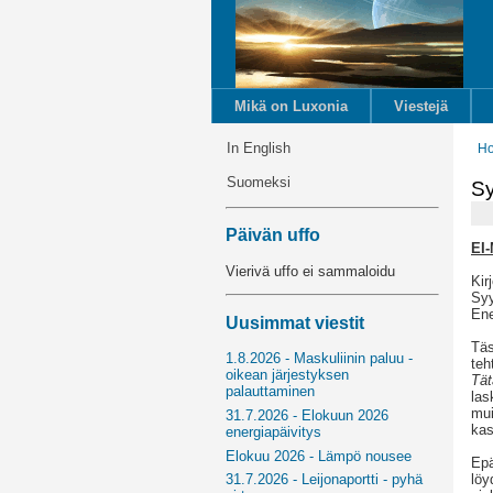
Mikä on Luxonia
Viestejä
In English
H
Suomeksi
Sy
Päivän uffo
EI
Vierivä uffo ei sammaloidu
Kir
Syy
Ene
Uusimmat viestit
Täs
1.8.2026 - Maskuliinin paluu -
teh
oikean järjestyksen
Tät
palauttaminen
las
mui
31.7.2026 - Elokuun 2026
kas
energiapäivitys
Elokuu 2026 - Lämpö nousee
Epä
löy
31.7.2026 - Leijonaportti - pyhä