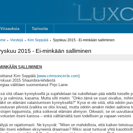
Viisauksia
Tarinoita
ome
Viestejä
Kim Seppälä
Syyskuu 2015 - Ei-minkään salliminen
yskuu 2015 - Ei-minkään salliminen
-MINKÄÄN SALLIMINEN
joittanut Kim Seppälä (
www.crimsoncircle.com
)
skuun 2015 Shaumbra-lehdestä
rgiaa välittäen suomentanut Pirjo Laine
sä sitä ollaan kynnyksellä ja sujahdetaan tai sukelletaan pää edellä toiselle pu
ty ja valmista, kasama. Mutta silti mietin: "Onko
tämä
se suuri oivallus, mihi
äkö
on elämäni valaistumisen kynnyksellä?" Kyse ei ole siitä, että odotin pun
keutuvan pilvistä (vaikka se olisi kivaa), mutta odotin ainakin niiden aaltoina
stojen loppumista, jotka sotkevat elämäni ahmyon. Oikeasti, se on uuvuttav
votusten itseni kanssa – enkä välttämättä tuon todellisen ja vapaan versioni.
ilyjä on rajattomasti. Ne kysyvät: "Miten on mahdollista, että kaiken tietoisu
dän itseni edelleen eksyneenä draamaan? Miksi asiat tuntuvat yhtä kaoottisilta 