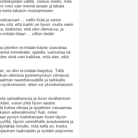
riötekijöiden välillä. Joskus mietin, mitä
ö voisi vain mennä asiaan ja lakata
a kerta takaisin muistamiseen:
 vatsassani … sallin lisää ja sanon
nnu sitä, että kaikki on hyvin, mutta sekin
sa, tiedostan, että olen olemassa, ja
-mitään-tilaan … silloin tiedän
ta jotenkin ei-mitään-käsite saavuttaa
 mennä minnekään, ajatella, vastustaa tai
olen siinä vain kaikkea, mitä olen, eikä
n, se olisi ei-mitään-harjoitus. Tällä
n kuin olemista pyörremyrskyn silmässä,
ilman naurettavuudelle ja tarkkailla
 synkronisesti, etten voi yksinkertaisesti
a spiraalitanssia ja liu'un oivaltamisen
itään, voisin yhtä hyvin nauttia
vielä kokea oikeaa ja aspektien vaivaamaa
aisin adrenaliinista? Aah, miten
skaan pystyn kadottamaan itseni täysin
ä tyylillä, täysin vereslihalle avautuneena ja
yttäkää minulle, mitä teillä on, koska
, nojautuen taaksepäin ja syöden popcornia.