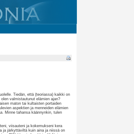
olelle. Tiedän, että (teoriassa) kaikki on
n olen valmistautunut elämien ajan?
aisen maton tai kultaisten portaiden
 tulevien aspektien ja menneiden elämien
aa. Minne tahansa käännynkin, tulen
uteni, viisauteni ja kokemukseni kera
ja järkyttäviltä kuin aina ja niissä on