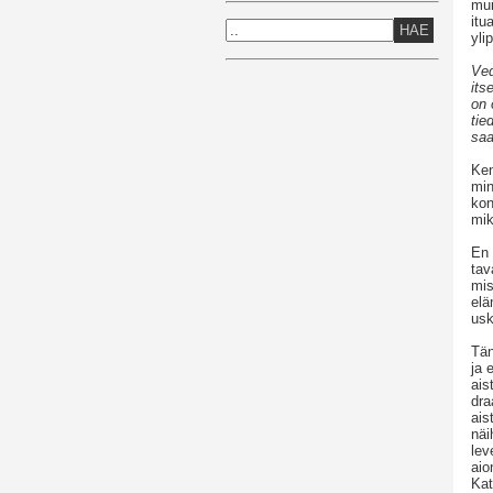
mui
itu
HAE
yli
Ved
its
on 
tie
saa
Ken
min
kon
mik
En 
tav
mis
elä
usk
Tän
ja 
ais
dra
ais
näi
lev
aio
Kat