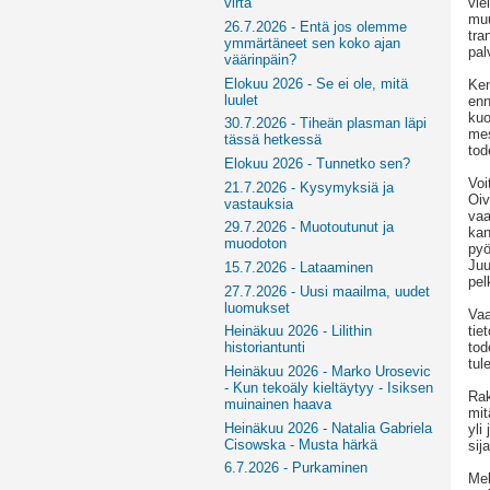
vie
virta
muu
26.7.2026 - Entä jos olemme
tra
ymmärtäneet sen koko ajan
pal
väärinpäin?
Elokuu 2026 - Se ei ole, mitä
Ken
luulet
enn
kuo
30.7.2026 - Tiheän plasman läpi
mes
tässä hetkessä
tod
Elokuu 2026 - Tunnetko sen?
Voi
21.7.2026 - Kysymyksiä ja
Oiv
vastauksia
vaa
29.7.2026 - Muotoutunut ja
kan
muodoton
pyö
Juu
15.7.2026 - Lataaminen
pel
27.7.2026 - Uusi maailma, uudet
luomukset
Vaa
tie
Heinäkuu 2026 - Lilithin
tod
historiantunti
tul
Heinäkuu 2026 - Marko Urosevic
- Kun tekoäly kieltäytyy - Isiksen
Rak
muinainen haava
mit
Heinäkuu 2026 - Natalia Gabriela
yli
Cisowska - Musta härkä
sij
6.7.2026 - Purkaminen
Mel