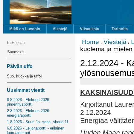
Mikä on Luxonia
Viestejä
Viisauksia
Tarinoita
Home
Viestejä
In English
kuolema ja miele
Suomeksi
2.12.2024 - K
Päivän uffo
ylösnousemu
Suo, kuokka ja uffo!
Uusimmat viestit
KAKSINAISUUD
6.8.2026 - Elokuun 2026
Kirjoittanut Laur
pimennysportti
2.8.2026 - Elokuun 2026
2.12.2024
energiaraportti
Energiaa välittäe
1.8.2026 - Suuri Ja -sarja, shoud 11
6.8.2026 - Leijonaportti - erilainen
Uuden Maan rapor
kuin aiemmat