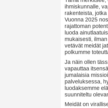
Tämä merkitsee, 
ihmiskunnalle, 
rakenteista, jotk
Vuonna 2025 nosta
rajattoman potent
luoda ainutlaatu
mukaisesti, ilman
vetävät meidät ja
polkumme toteutt
Ja näin ollen täss
vapauttaa itsensä
jumalaisia missio
palveluksessa, h
luodaksemme eläm
suunniteltu oleva
Meidät on virallise