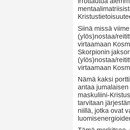
irrottautua alemm
mentaalimatriisi
Kristustietoisuute
Siinä missä viime
(ylös)nostaa/reit
virtaamaan Kosmis
Skorpionin jakson
(ylös)nostaa/reit
virtaamaan Kosmi
Nämä kaksi portti
antaa jumalaisen 
maskuliini-Kristu
tarvitaan järjest
niillä, jotka ova
luomisenergioide