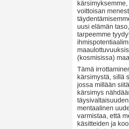
kärsimyksemme, j
voittoisan mene
täydentämisemme
uusi elämän taso,
tarpeemme tyydyt
ihmispotentiaalimm
maaulottuvuuksis
(kosmisissa) maa
Tämä irrottaminen
kärsimystä, sillä 
jossa millään sii
kärsimys nähdään
täysivaltaisuude
mentaalinen uude
varmistaa, että m
käsitteiden ja ko