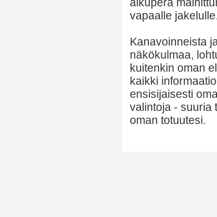
alkuperä mainittu
vapaalle jakelulle
Kanavoinneista ja 
näkökulmaa, lohtu
kuitenkin oman el
kaikki informaatio
ensisijaisesti om
valintoja - suuria
oman totuutesi.