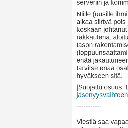
serveriin ja kom
Niille (uusille ihm
aikaa siirtyä pois
koskaan johtanut
rakkautena, alo
tason rakentamis
(loppuunsaattami
enää jakautuneen
tarvitse enää osal
hyväkseen sitä.
[Suojattu osuus. 
jäsenyysvaihtoehd
-----------
Viestiä saa vapaa