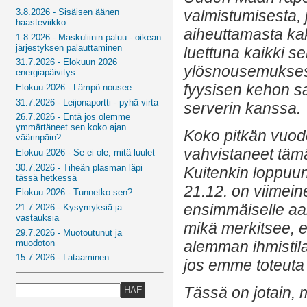
valmistumisesta, j
3.8.2026 - Sisäisen äänen
haasteviikko
aiheuttamasta ka
1.8.2026 - Maskuliinin paluu - oikean
järjestyksen palauttaminen
luettuna kaikki se
31.7.2026 - Elokuun 2026
ylösnousemuksesta
energiapäivitys
fyysisen kehon s
Elokuu 2026 - Lämpö nousee
31.7.2026 - Leijonaportti - pyhä virta
serverin kanssa.
26.7.2026 - Entä jos olemme
ymmärtäneet sen koko ajan
Koko pitkän vuode
väärinpäin?
vahvistaneet täm
Elokuu 2026 - Se ei ole, mitä luulet
30.7.2026 - Tiheän plasman läpi
Kuitenkin loppuu
tässä hetkessä
21.12. on viimein
Elokuu 2026 - Tunnetko sen?
ensimmäiselle aal
21.7.2026 - Kysymyksiä ja
vastauksia
mikä merkitsee, e
29.7.2026 - Muotoutunut ja
muodoton
alemman ihmistilan
15.7.2026 - Lataaminen
jos emme toteuta
Tässä on jotain, m
HAE