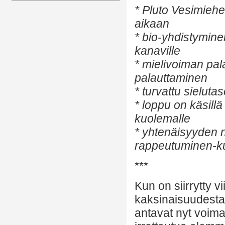
* Pluto Vesimiehe
aikaan
* bio-yhdistymin
kanaville
* mielivoiman pal
palauttaminen
* turvattu sieluta
* loppu on käsil
kuolemalle
* yhtenäisyyden 
rappeutuminen-ku
***
Kun on siirrytty 
kaksinaisuudesta
antavat nyt voimall