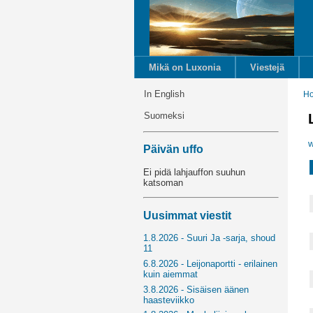
Mikä on Luxonia
Viestejä
In English
H
Suomeksi
w
Päivän uffo
Ei pidä lahjauffon suuhun
katsoman
Uusimmat viestit
1.8.2026 - Suuri Ja -sarja, shoud
11
6.8.2026 - Leijonaportti - erilainen
kuin aiemmat
3.8.2026 - Sisäisen äänen
haasteviikko