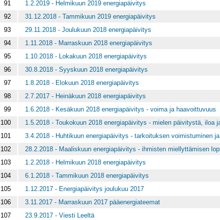
91
1.2.2019 - Helmikuun 2019 energiapäivitys
92
31.12.2018 - Tammikuun 2019 energiapäivitys
93
29.11.2018 - Joulukuun 2018 energiapäivitys
94
1.11.2018 - Marraskuun 2018 energiapäivitys
95
1.10.2018 - Lokakuun 2018 energiapäivitys
96
30.8.2018 - Syyskuun 2018 energiapäivitys
97
1.8.2018 - Elokuun 2018 energiapäivitys
98
2.7.2017 - Heinäkuun 2018 energiapäivitys
99
1.6.2018 - Kesäkuun 2018 energiapäivitys - voima ja haavoittuvuus
100
1.5.2018 - Toukokuun 2018 energiapäivitys - mielen päivitystä, iloa 
101
3.4.2018 - Huhtikuun energiapäivitys - tarkoituksen voimistuminen ja
102
28.2.2018 - Maaliskuun energiapäivitys - ihmisten miellyttämisen lop
103
1.2.2018 - Helmikuun 2018 energiapäivitys
104
6.1.2018 - Tammikuun 2018 energiapäivitys
105
1.12.2017 - Energiapäivitys joulukuu 2017
106
3.11.2017 - Marraskuun 2017 pääenergiateemat
107
23.9.2017 - Viesti Leeltä