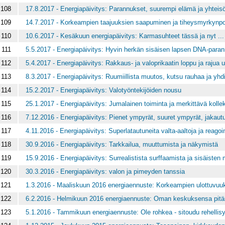
108
17.8.2017 - Energiapäivitys: Parannukset, suurempi elämä ja yhteis
109
14.7.2017 - Korkeampien taajuuksien saapuminen ja tiheysmyrkynpo
110
10.6.2017 - Kesäkuun energiapäivitys: Karmasuhteet tässä ja nyt ...
111
5.5.2017 - Energiapäivitys: Hyvin herkän sisäisen lapsen DNA-para
112
5.4.2017 - Energiapäivitys: Rakkaus- ja valoprikaatin loppu ja rajua 
113
8.3.2017 - Energiapäivitys: Ruumiillista muutos, kutsu rauhaa ja yhdi
114
15.2.2017 - Energiapäivitys: Valotyöntekijöiden nousu
115
25.1.2017 - Energiapäivitys: Jumalainen toiminta ja merkittävä kolle
116
7.12.2016 - Energiapäivitys: Pienet ympyrät, suuret ympyrät, jakaut
117
4.11.2016 - Energiapäivitys: Superlatautuneita valta-aaltoja ja reagoi
118
30.9.2016 - Energiapäivitys: Tarkkailua, muuttumista ja näkymistä
119
15.9.2016 - Energiapäivitys: Surrealistista surffaamista ja sisäisten
120
30.3.2016 - Energiapäivitys: valon ja pimeyden tanssia
121
1.3.2016 - Maaliskuun 2016 energiaennuste: Korkeampien ulottuvuu
122
6.2.2016 - Helmikuun 2016 energiaennuste: Oman keskuksensa pitä
123
5.1.2016 - Tammikuun energiaennuste: Ole rohkea - sitoudu rehellisy