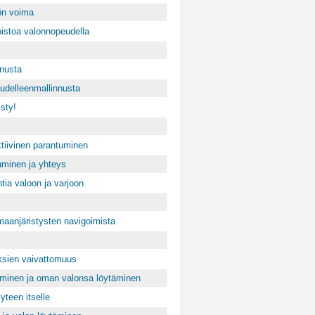
ön voima
istoa valonnopeudella
nnusta
uudelleenmallinnusta
sty!
ktiivinen parantuminen
uminen ja yhteys
ntia valoon ja varjoon
 maanjäristysten navigoimista
ksien vaivattomuus
minen ja oman valonsa löytäminen
yteen itselle