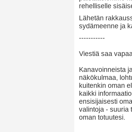
rehelliselle sisäi
Lähetän rakkaussä
sydämeenne ja k
-----------
Viestiä saa vapaas
Kanavoinneista ja 
näkökulmaa, lohtu
kuitenkin oman el
kaikki informaatio
ensisijaisesti om
valintoja - suuria
oman totuutesi.