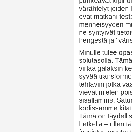
puhkeavat kipinöik
värähtelyt joiden 
ovat matkani test
menneisyyden musii
ne syntyivät tieto
hengestä ja "väris
Minulle tulee op
solutasolla. Tämä 
virtaa galaksin k
syvää transformo
tehtäviin jotka va
vievät mielen poi
sisällämme. Satun
kodissamme kitata
Tämä on täydellist
hetkellä – ollen t
fyysisten muutos