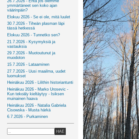
26.7.2026 - Entä jos olemme
ymmärtäneet sen koko ajan
väärinpäin?
Elokuu 2026 - Se ei ole, mitä luulet
30.7.2026 - Tiheän plasman läpi
tässä hetkessä
Elokuu 2026 - Tunnetko sen?
21.7.2026 - Kysymyksiä ja
vastauksia
29.7.2026 - Muotoutunut ja
muodoton
15.7.2026 - Lataaminen
27.7.2026 - Uusi maailma, uudet
luomukset
Heinäkuu 2026 - Lilithin historiantunti
Heinäkuu 2026 - Marko Urosevic -
Kun tekoäly kieltäytyy - Isiksen
muinainen haava
Heinäkuu 2026 - Natalia Gabriela
Cisowska - Musta härkä
6.7.2026 - Purkaminen
HAE