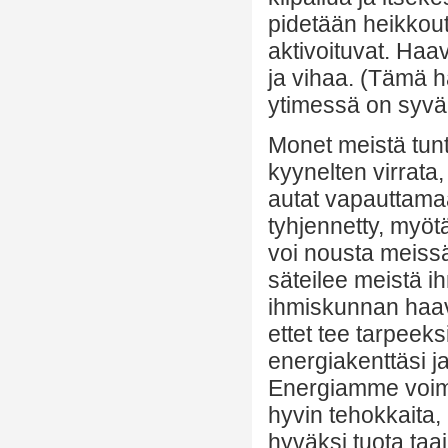
pidetään heikkou
aktivoituvat. Haa
ja vihaa. (Tämä h
ytimessä on syvä
Monet meistä tunt
kyynelten virrata,
autat vapauttamaan
tyhjennetty, myöt
voi nousta meissä
säteilee meistä i
ihmiskunnan haavo
ettet tee tarpeeks
energiakenttäsi j
Energiamme voim
hyvin tehokkaita
hyväksi tuota ta