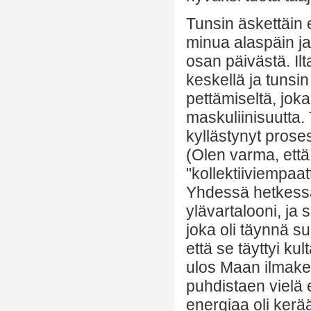
Tunsin äskettäin 
minua alaspäin 
osan päivästä. Il
keskellä ja tunsin 
pettämiseltä, jo
maskuliinisuutta
kyllästynyt pros
(Olen varma, että
"kollektiiviempaa
Yhdessä hetkessä
ylävartalooni, ja 
joka oli täynnä su
että se täyttyi kul
ulos Maan ilmakeh
puhdistaen vielä
energiaa oli kerää