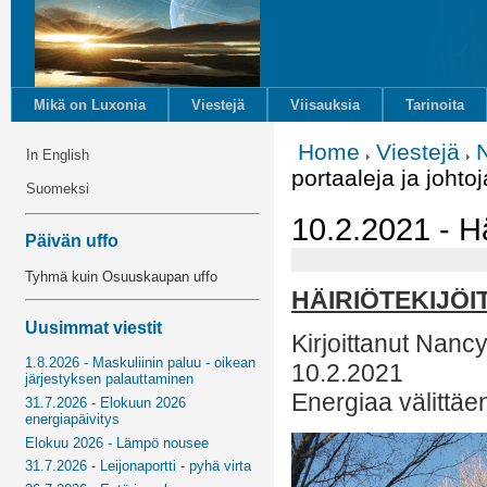
Mikä on Luxonia
Viestejä
Viisauksia
Tarinoita
Home
Viestejä
In English
portaaleja ja johtoj
Suomeksi
10.2.2021 - Häi
Päivän uffo
Tyhmä kuin Osuuskaupan uffo
HÄIRIÖTEKIJÖI
Uusimmat viestit
Kirjoittanut Nancy
1.8.2026 - Maskuliinin paluu - oikean
10.2.2021
järjestyksen palauttaminen
Energiaa välittäe
31.7.2026 - Elokuun 2026
energiapäivitys
Elokuu 2026 - Lämpö nousee
31.7.2026 - Leijonaportti - pyhä virta