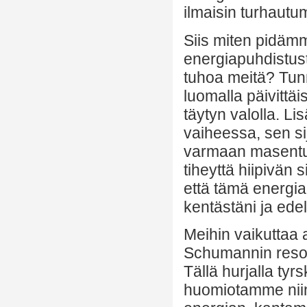
ilmaisin turhautum
Siis miten pidäm
energiapuhdistust
tuhoa meitä? Tun
luomalla päivittä
täytyn valolla. L
vaiheessa, sen si
varmaan masentun
tiheyttä hiipivän 
että tämä energia
kentästäni ja ede
Meihin vaikuttaa 
Schumannin resona
Tällä hurjalla tyr
huomiotamme niin