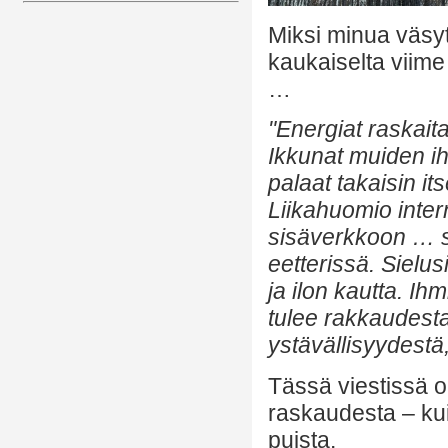
Miksi minua väsyt
kaukaiselta viime
…
"Energiat raskaita
Ikkunat muiden ih
palaat takaisin it
Liikahuomio inter
sisäverkkoon … si
eetterissä. Sielus
ja ilon kautta. Ih
tulee rakkaudesta
ystävällisyydest
Tässä viestissä o
raskaudesta – kui
puista.