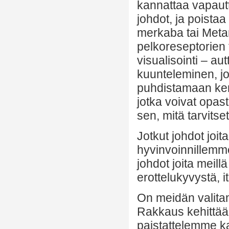
kannattaa vapautta
johdot, ja poista
merkaba tai Meta
pelkoreseptorien 
visualisointi – a
kuunteleminen, jo
puhdistamaan ken
jotka voivat opas
sen, mitä tarvits
Jotkut johdot joita
hyvinvoinnillemme
johdot joita meill
erottelukyvystä, 
On meidän valita
Rakkaus kehittää
paistattelemme k