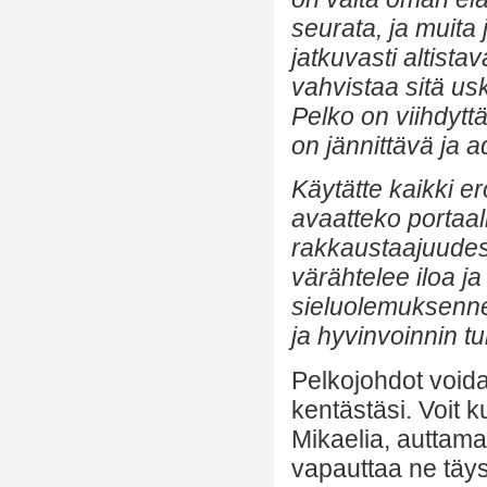
seurata, ja muita j
jatkuvasti altista
vahvistaa sitä us
Pelko on viihdytt
on jännittävä ja a
Käytätte kaikki er
avaatteko portaal
rakkaustaajuudest
värähtelee iloa ja
sieluolemuksenne
ja hyvinvoinnin tun
Pelkojohdot voida
kentästäsi. Voit k
Mikaelia, auttam
vapauttaa ne täysi