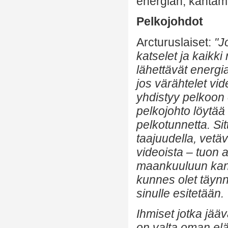
energian, kantama
Pelkojohdot
Arcturuslaiset:
"J
katselet ja kaikki 
lähettävät energia
jos värähtelet vi
yhdistyy pelkoon
pelkojohto löytää
pelkotunnetta. Sit
taajuudella, vetä
videoista – tuon a
maankuuluun kani
kunnes olet täynnä
sinulle esitetään.
Ihmiset jotka jääv
on valta oman eläm