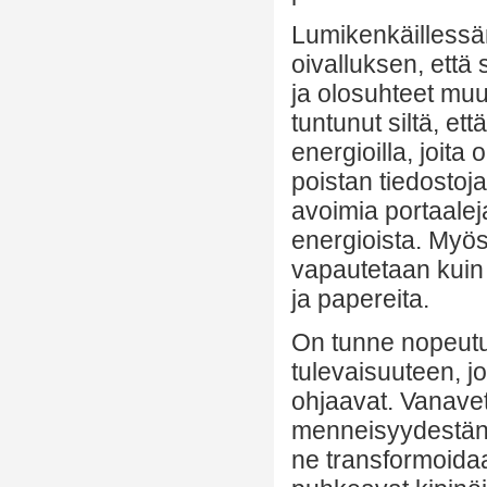
Lumikenkäillessän
oivalluksen, että 
ja olosuhteet muu
tuntunut siltä, et
energioilla, joita
poistan tiedostoja
avoimia portaaleja
energioista. Myös 
vapautetaan kuin 
ja papereita.
On tunne nopeutum
tulevaisuuteen, jo
ohjaavat. Vanave
menneisyydestäni,
ne transformoidaa