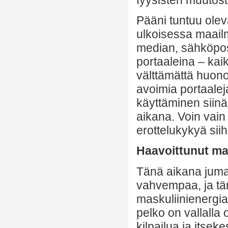
Pääni tuntuu ole
ulkoisessa maail
median, sähköpost
portaaleina – kaik
välttämättä huono
avoimia portaalej
käyttäminen siinä
aikana. Voin vain
erottelukykyä sii
Haavoittunut ma
Tänä aikana juma
vahvempaa, ja täm
maskuliinienergia
pelko on vallalla
kilpailua ja itse