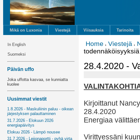
Mikä on Luxonia
Viestejä
Viisauksia
Tarinoita
Home
Viestejä
In English
todennäköisyyksiä
Suomeksi
28.4.2020 - V
Päivän uffo
Joka uffotta kasvaa, se kunniatta
kuolee
VALINTAKOHTI
Uusimmat viestit
Kirjoittanut Nanc
1.8.2026 - Maskuliinin paluu - oikean
28.4.2020
järjestyksen palauttaminen
Energiaa välittäe
31.7.2026 - Elokuun 2026
energiapäivitys
Elokuu 2026 - Lämpö nousee
Virittyessäni kuu
31.7.2026 - Leijonaportti - pyhä virta