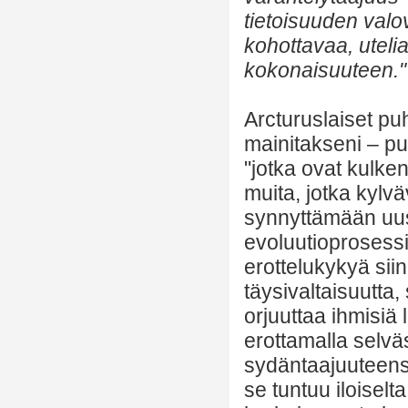
tietoisuuden valo
kohottavaa, uteli
kokonaisuuteen."
Arcturuslaiset pu
mainitakseni – pu
"jotka ovat kulke
muita, jotka kylvä
synnyttämään uusi
evoluutioprosess
erottelukykyä sii
täysivaltaisuutta, 
orjuuttaa ihmisiä 
erottamalla selvä
sydäntaajuuteensa
se tuntuu iloiselt