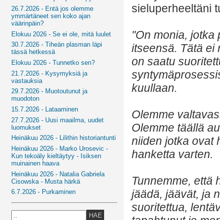
sieluperheeltäni t
26.7.2026 - Entä jos olemme
ymmärtäneet sen koko ajan
väärinpäin?
"On monia, jotka p
Elokuu 2026 - Se ei ole, mitä luulet
30.7.2026 - Tiheän plasman läpi
itseensä. Tätä e
tässä hetkessä
on saatu suoritet
Elokuu 2026 - Tunnetko sen?
syntymäprosessis
21.7.2026 - Kysymyksiä ja
vastauksia
kuullaan.
29.7.2026 - Muotoutunut ja
muodoton
15.7.2026 - Lataaminen
Olemme valtavass
27.7.2026 - Uusi maailma, uudet
Olemme täällä aut
luomukset
Heinäkuu 2026 - Lilithin historiantunti
niiden jotka ovat
Heinäkuu 2026 - Marko Urosevic -
hanketta varten.
Kun tekoäly kieltäytyy - Isiksen
muinainen haava
Heinäkuu 2026 - Natalia Gabriela
Tunnemme, että ha
Cisowska - Musta härkä
jäädä, jäävät, ja
6.7.2026 - Purkaminen
suoritettua, lentä
HAE