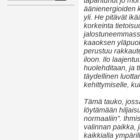
tapahtunut jo moni
äänienergioiden 
yli. He pitävät i
korkeinta tietois
jalostuneemmassa
kaaoksen yläpuole
perustuu rakkaute
iloon. Ilo laajent
huolehditaan, ja 
täydellinen luotta
kehittymiselle, ku
Tämä tauko, jossa
löytämään hiljais
normaaliin". Ihmi
valinnan paikka, 
kaikkialla ympäri