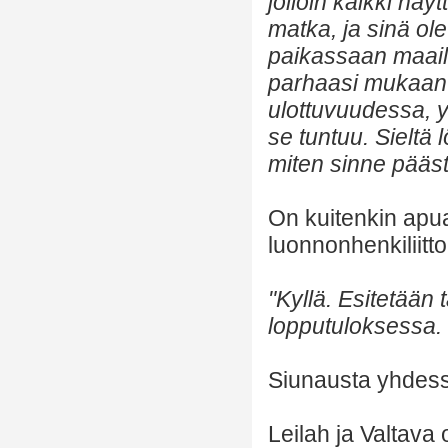
jolloin kaikki nä
matka, ja sinä ol
paikassaan maail
parhaasi mukaan n
ulottuvuudessa, y
se tuntuu. Sieltä 
miten sinne pääst
On kuitenkin apua
luonnonhenkiliitt
"Kyllä. Esitetään 
lopputuloksessa. 
Siunausta yhdes
Leilah ja Valtava