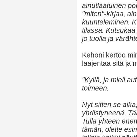
ainutlaatuinen pol
"miten"-kirjaa, 
kuunteleminen. K
tilassa. Kutsukaa
jo tuolla ja väräht
Kehoni kertoo mi
laajentaa sitä ja 
"Kyllä, ja mieli a
toimeen.
Nyt sitten se aika
yhdistyneenä. Tä
Tulla yhteen ene
tämän, olette esim