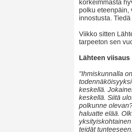
korkeimmasta hyvä
polku eteenpäin, 
innostusta. Tiedä
Viikko sitten Läht
tarpeeton sen vuo
Lähteen viisaus
"Ihmiskunnalla o
todennäköisyyksie
keskellä. Jokaine
keskellä. Siitä u
polkunne olevan? 
haluatte elää. Olk
yksityiskohtainen 
teidät tunteeseen,