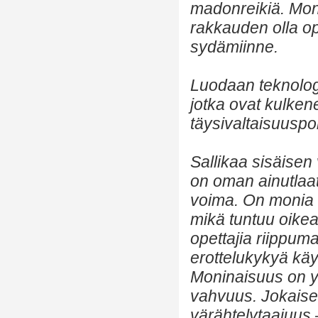
madonreikiä. Moni
rakkauden olla op
sydämiinne.
Luodaan teknologis
jotka ovat kulkene
täysivaltaisuuspol
Sallikaa sisäisen
on oman ainutlaa
voima. On monia o
mikä tuntuu oikea
opettajia riippum
erottelukykyä käy
Moninaisuus on y
vahvuus. Jokaise
värähtelytaajuus 