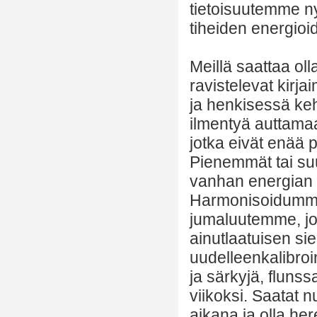
tietoisuutemme ny
tiheiden energioid
Meillä saattaa oll
ravistelevat kirja
ja henkisessä ke
ilmentyä auttama
jotka eivät enää
Pienemmät tai su
vanhan energian 
Harmonisoidumme
jumaluutemme, jo
ainutlaatuisen s
uudelleenkalibroi
ja särkyjä, flunss
viikoksi. Saatat 
aikana ja olla here