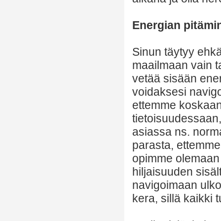
Energian pitämi
Sinun täytyy ehk
maailmaan vain ta
vetää sisään ener
voidaksesi navig
ettemme koskaan 
tietoisuudessaan,
asiassa ns. norm
parasta, ettemme 
opimme olemaan 
hiljaisuuden sis
navigoimaan ulko
kera, sillä kaikki