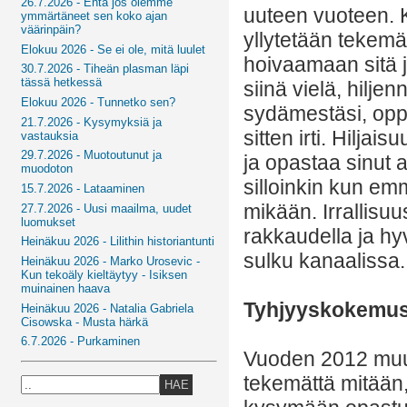
26.7.2026 - Entä jos olemme
uuteen vuoteen.
ymmärtäneet sen koko ajan
väärinpäin?
yllytetään tekem
Elokuu 2026 - Se ei ole, mitä luulet
hoivaamaan sitä j
30.7.2026 - Tiheän plasman läpi
tässä hetkessä
siinä vielä, hilje
Elokuu 2026 - Tunnetko sen?
sydämestäsi, oppa
21.7.2026 - Kysymyksiä ja
sitten irti. Hiljai
vastauksia
29.7.2026 - Muotoutunut ja
ja opastaa sinut a
muodoton
silloinkin kun em
15.7.2026 - Lataaminen
mikään. Irrallisuu
27.7.2026 - Uusi maailma, uudet
luomukset
rakkaudella ja hy
Heinäkuu 2026 - Lilithin historiantunti
sulku kanaalissa.
Heinäkuu 2026 - Marko Urosevic -
Kun tekoäly kieltäytyy - Isiksen
muinainen haava
Tyhjyyskokemu
Heinäkuu 2026 - Natalia Gabriela
Cisowska - Musta härkä
6.7.2026 - Purkaminen
Vuoden 2012 muu
tekemättä mitään, 
HAE