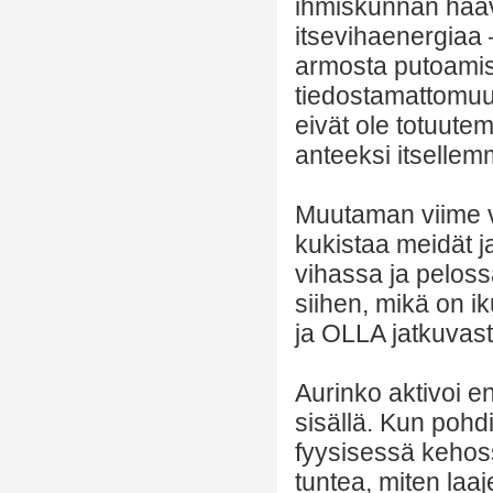
ihmiskunnan haavo
itsevihaenergiaa –
armosta putoamis
tiedostamattomuu
eivät ole totuut
anteeksi itselle
Muutaman viime vu
kukistaa meidät 
vihassa ja pelos
siihen, mikä on i
ja OLLA jatkuvas
Aurinko aktivoi 
sisällä. Kun poh
fyysisessä kehos
tuntea, miten laa