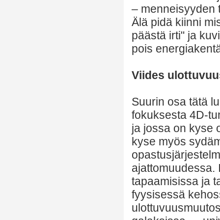
– menneisyyden t
Älä pidä kiinni mi
päästä irti" ja ku
pois energiakentäs
Viides ulottuvuu
Suurin osa tätä lu
fokuksesta 4D-tu
ja jossa on kyse
kyse myös sydämen
opastusjärjeste
ajattomuudessa. I
tapaamisissa ja 
fyysisessä kehos
ulottuvuusmuuto