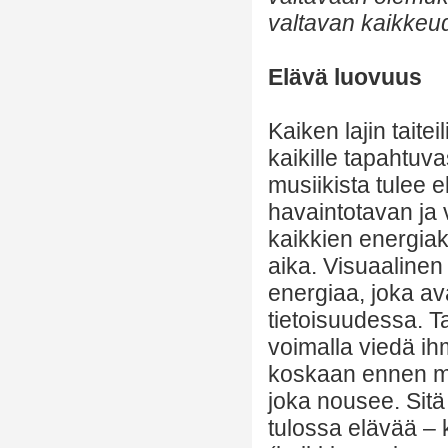
valtavan kaikkeud
Elävä luovuus
Kaiken lajin taitei
kaikille tapahtuv
musiikista tulee
havaintotavan ja 
kaikkien energiak
aika. Visuaalinen
energiaa, joka av
tietoisuudessa. Ta
voimalla viedä ihm
koskaan ennen me
joka nousee. Sitä
tulossa elävää – 