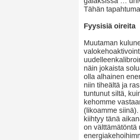
galaksissa … univ
Tähän tapahtumaa
Fyysisiä oireita
Muutaman kulune
valokehoaktivointi
uudelleenkalibro
näin jokaista so
olla alhainen ene
niin tiheältä ja r
tuntunut siltä, ku
kehomme vastaano
(likoamme siinä).
kiihtyy tänä aika
on välttämätöntä
energiakehoihimm