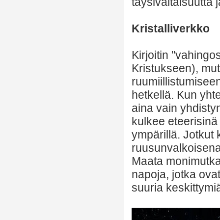
täysivaltaisuutta 
Kristalliverkko
Kirjoitin "vahingo
Kristukseen), mutt
ruumiillistumiseen
hetkellä. Kun yh
aina vain yhdisty
kulkee eteerisinä
ympärillä. Jotkut 
ruusunvalkoisena 
Maata monimutkai
napoja, jotka ova
suuria keskittymi