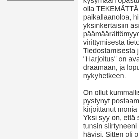
kysymään opastust
olla TEKEMÄTTÄ! Vi
paikallaanoloa, h
yksinkertaisiin as
päämäärättömyyde
virittymisestä tiet
Tiedostamisesta ja
"Harjoitus" on av
draamaan, ja lopu
nykyhetkeen.
On ollut kummalli
pystynyt postaama
kirjoittanut monia
Yksi syy on, että 
tunsin siirtyneeni
hävisi. Sitten oli