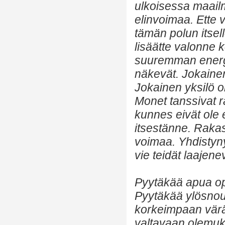
ulkoisessa maailm
elinvoimaa. Ette v
tämän polun itsel
lisäätte valonne
suuremman energia
näkevät. Jokaine
Jokainen yksilö o
Monet tanssivat r
kunnes eivät ole 
itsestänne. Raka
voimaa. Yhdistyny
vie teidät laajen
Pyytäkää apua opp
Pyytäkää ylösnou
korkeimpaan väräh
valtavaan olemuks