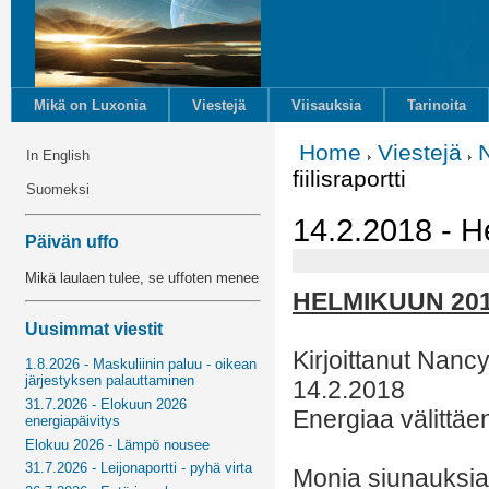
Mikä on Luxonia
Viestejä
Viisauksia
Tarinoita
Home
Viestejä
In English
fiilisraportti
Suomeksi
14.2.2018 - He
Päivän uffo
Mikä laulaen tulee, se uffoten menee
HELMIKUUN 201
Uusimmat viestit
Kirjoittanut Nanc
1.8.2026 - Maskuliinin paluu - oikean
järjestyksen palauttaminen
14.2.2018
31.7.2026 - Elokuun 2026
Energiaa välittäe
energiapäivitys
Elokuu 2026 - Lämpö nousee
31.7.2026 - Leijonaportti - pyhä virta
Monia siunauksia 