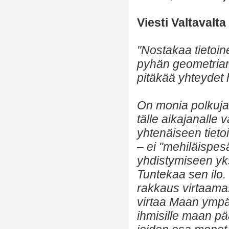
Viesti Valtavalt
"Nostakaa tietoi
pyhän geometrian
pitäkää yhteydet
On monia polkuja 
tälle aikajanalle
yhtenäiseen tiet
– ei "mehiläispes
yhdistymiseen yks
Tuntekaa sen ilo
rakkaus virtaamas
virtaa Maan ympär
ihmisille maan pää