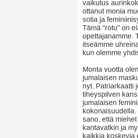
vaikutus aurinko
ottanut monia muo
sotia ja feminiin
Tämä "rotu" on e
opettajanamme. 
itseämme uhreina
kun olemme yhdis
Monta vuotta ole
jumalaisen masku
nyt. Patriarkaatt
tiheyspilven kanss
jumalaisen femini
kokonaisuudella. 
sano, että miehet
kantavatkin ja myö
kaikkia koskevia 