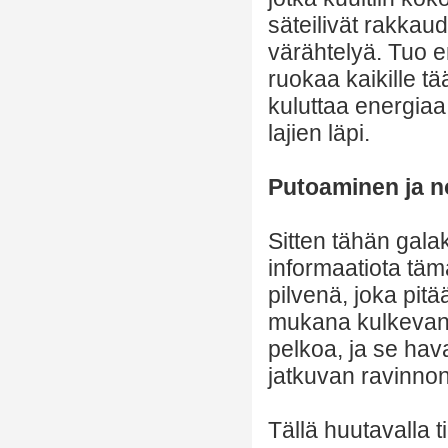
säteilivät rakkau
värähtelyä. Tuo en
ruokaa kaikille tää
kuluttaa energiaa 
lajien läpi.
Putoaminen ja 
Sitten tähän galak
informaatiota täm
pilvenä, joka pit
mukana kulkevan ä
pelkoa, ja se hav
jatkuvan ravinno
Tällä huutavalla 