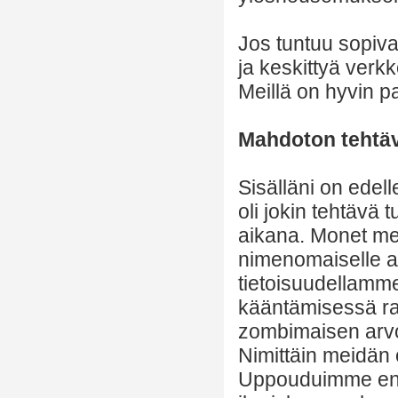
Jos tuntuu sopiv
ja keskittyä verk
Meillä on hyvin p
Mahdoton tehtä
Sisälläni on edel
oli jokin tehtävä 
aikana. Monet mei
nimenomaiselle a
tietoisuudellamm
kääntämisessä ra
zombimaisen arvot
Nimittäin meidän
Uppouduimme ener