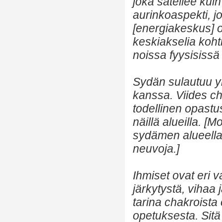
joka säteilee ku
aurinkoaspekti, j
[energiakeskus] o
keskiakselia koht
noissa fyysisissä
Sydän sulautuu 
kanssa. Viides c
todellinen opastu
näillä alueilla. 
sydämen alueella. 
neuvoja.]
Ihmiset ovat eri 
järkytystä, vihaa
tarina chakroista 
opetuksesta. Sitä 