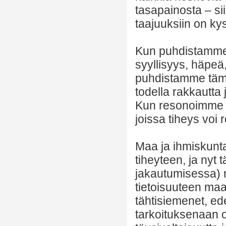
tasapainosta – si
taajuuksiin on ky
Kun puhdistamme 
syyllisyys, häpe
puhdistamme täm
todella rakkautta
Kun resonoimme ra
joissa tiheys voi 
Maa ja ihmiskunta
tiheyteen, ja nyt
jakautumisessa) m
tietoisuuteen maa
tähtisiemenet, ede
tarkoituksenaan o