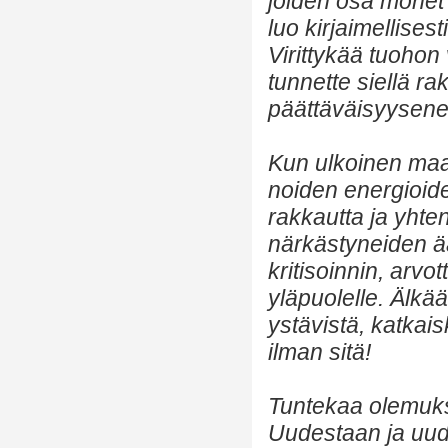
joiden osa monet 
luo kirjaimellise
Virittykää tuoho
tunnette siellä ra
päättäväisyysenerg
Kun ulkoinen ma
noiden energioiden
rakkautta ja yhte
närkästyneiden ä
kritisoinnin, arv
yläpuolelle. Älkä
ystävistä, katkai
ilman sitä!
Tuntekaa olemuks
Uudestaan ja uud