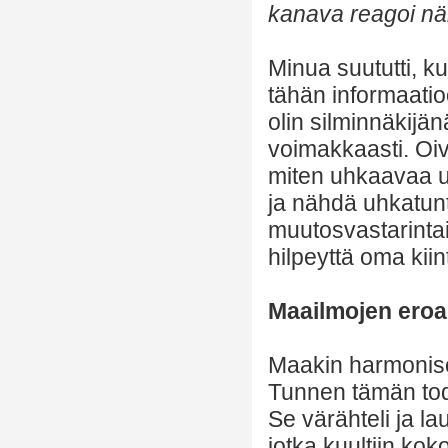
kanava reagoi näi
Minua suututti, k
tähän informaatio
olin silminnäkijänä
voimakkaasti. Oiva
miten uhkaavaa uus
ja nähdä uhkatun
muutosvastarinta
hilpeyttä oma kiin
Maailmojen ero
Maakin harmoniso
Tunnen tämän tode
Se värähteli ja l
jotka kuultiin kok