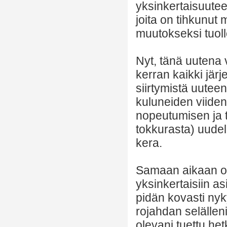
yksinkertaisuutee
joita on tihkunut
muutokseksi tuoll
Nyt, tänä uutena 
kerran kaikki järj
siirtymistä uutee
kuluneiden viide
nopeutumisen ja t
tokkurasta) uudel
kera.
Samaan aikaan on
yksinkertaisiin a
pidän kovasti nyk
rojahdan selälleni
olevani tuettu he