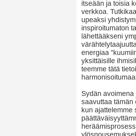
itseään ja toisia
verkkoa. Tutkikaa 
upeaksi yhdistymi
inspiroitumaton t
lähettääkseni ymp
värähtelytaajuutt
energiaa "kuumiin 
yksittäisille ihmi
teemme tätä tiet
harmonisoitumaa
Sydän avoimena j
saavuttaa tämän e
kun ajattelemme 
päättäväisyyttämm
heräämisprosessis
ylösnousemuksek