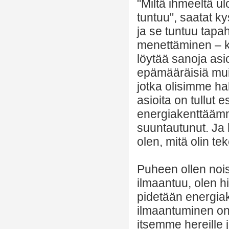
"Miltä ihmeeltä u
tuntuu", saatat k
ja se tuntuu tapah
menettäminen – ky
löytää sanoja asio
epämääräisiä muis
jotka olisimme ha
asioita on tullut 
energiakenttääm
suuntautunut. Ja
olen, mitä olin 
Puheen ollen noist
ilmaantuu, olen hi
pidetään energia
ilmaantuminen o
itsemme hereille 