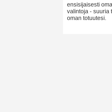
ensisijaisesti om
valintoja - suuria
oman totuutesi.