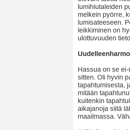
lumihiutaleiden p
melkein pyörre, ku
lumisateeseen. Pe
leikkiminen on hy
ulottuvuuden tieto
Uudelleenharmo
Hassua on se ei-m
sitten. Oli hyvin 
tapahtumisesta, ja
mitään tapahtunu
kuitenkin tapahtu
aikajanoja siitä 
maailmassa. Vähä