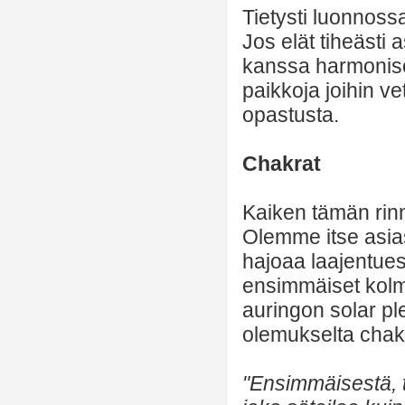
Tietysti luonnoss
Jos elät tiheästi a
kanssa harmonisoit
paikkoja joihin v
opastusta.
Chakrat
Kaiken tämän rin
Olemme itse asias
hajoaa laajentue
ensimmäiset kolme
auringon solar p
olemukselta chakr
"Ensimmäisestä, t