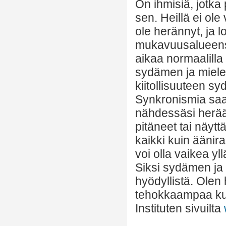
On ihmisiä, jotka 
sen. Heillä ei ole 
ole herännyt, ja 
mukavuusalueensa.
aikaa normaalilla
sydämen ja mielen
kiitollisuuteen s
Synkronismia saatt
nähdessäsi herääm
pitäneet tai näytt
kaikki kuin äänir
voi olla vaikea 
Siksi sydämen ja
hyödyllistä. Olen
tehokkaampaa kui
Instituten sivuilta