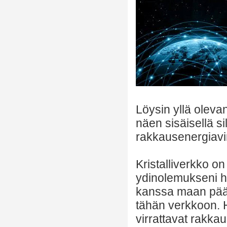
Löysin yllä olevan
näen sisäisellä si
rakkausenergiavi
Kristalliverkko on 
ydinolemukseni h
kanssa maan pääll
tähän verkkoon. H
virrattavat rakkau